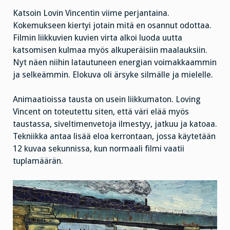
Katsoin Lovin Vincentin viime perjantaina.
Kokemukseen kiertyi jotain mitä en osannut odottaa.
Filmin liikkuvien kuvien virta alkoi luoda uutta
katsomisen kulmaa myös alkuperäisiin maalauksiin.
Nyt näen niihin latautuneen energian voimakkaammin
ja selkeämmin. Elokuva oli ärsyke silmälle ja mielelle.
Animaatioissa tausta on usein liikkumaton. Loving
Vincent on toteutettu siten, että väri elää myös
taustassa, siveltimenvetoja ilmestyy, jatkuu ja katoaa.
Tekniikka antaa lisää eloa kerrontaan, jossa käytetään
12 kuvaa sekunnissa, kun normaali filmi vaatii
tuplamäärän.