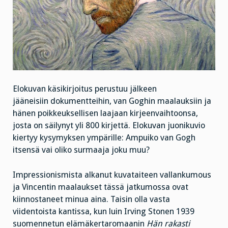
Elokuvan käsikirjoitus perustuu jälkeen
jääneisiin dokumentteihin, van Goghin maalauksiin ja
hänen poikkeuksellisen laajaan kirjeenvaihtoonsa,
josta on säilynyt yli 800 kirjettä. Elokuvan juonikuvio
kiertyy kysymyksen ympärille: Ampuiko van Gogh
itsensä vai oliko surmaaja joku muu?
Impressionismista alkanut kuvataiteen vallankumous
ja Vincentin maalaukset tässä jatkumossa ovat
kiinnostaneet minua aina. Taisin olla vasta
viidentoista kantissa, kun luin Irving Stonen 1939
suomennetun elämäkertaromaanin
Hän rakasti