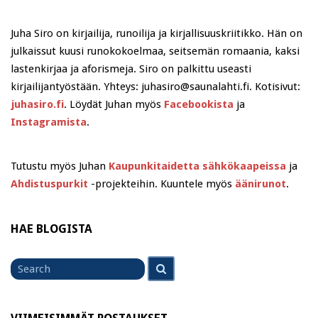
Juha Siro on kirjailija, runoilija ja kirjallisuuskriitikko. Hän on
julkaissut kuusi runokokoelmaa, seitsemän romaania, kaksi
lastenkirjaa ja aforismeja. Siro on palkittu useasti
kirjailijantyöstään. Yhteys: juhasiro@saunalahti.fi. Kotisivut:
juhasiro.fi
. Löydät Juhan myös
Facebookista
ja
Instagramista
.
Tutustu myös Juhan
Kaupunkitaidetta sähkökaapeissa
ja
Ahdistuspurkit
-projekteihin. Kuuntele myös
äänirunot
.
HAE BLOGISTA
Search
Search
for