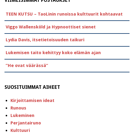
VIIMEISIMMÄT POSTAUKSET
TEEN KUTSU – TaoLinin runoissa kulttuurit kohtaavat
Viggo Wallensköld ja Hypnoottiset sienet
Lydia Davis, itsetietoisuuden taikuri
Lukemisen taito kehittyy koko elämän ajan
”He ovat väärässä”
SUOSITUIMMAT AIHEET
Kirjoittamisen ideat
Runous
Lukeminen
Perjantairuno
Kulttuuri