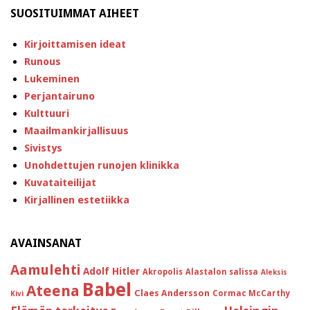
SUOSITUIMMAT AIHEET
Kirjoittamisen ideat
Runous
Lukeminen
Perjantairuno
Kulttuuri
Maailmankirjallisuus
Sivistys
Unohdettujen runojen klinikka
Kuvataiteilijat
Kirjallinen estetiikka
AVAINSANAT
Aamulehti
Adolf Hitler
Akropolis
Alastalon salissa
Aleksis
Babel
Ateena
Claes Andersson
Cormac McCarthy
Kivi