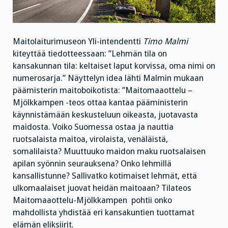
Maitolaiturimuseon Yli-intendentti
Timo Malmi
kiteyttää tiedotteessaan: ”Lehmän tila on
kansakunnan tila: keltaiset laput korvissa, oma nimi on
numerosarja.” Näyttelyn idea lähti Malmin mukaan
päämisterin maitoboikotista: ”Maitomaaottelu –
Mjölkkampen -teos ottaa kantaa pääministerin
käynnistämään keskusteluun oikeasta, juotavasta
maidosta. Voiko Suomessa ostaa ja nauttia
ruotsalaista maitoa, virolaista, venäläistä,
somalilaista? Muuttuuko maidon maku ruotsalaisen
apilan syönnin seurauksena? Onko lehmillä
kansallistunne? Sallivatko kotimaiset lehmät, että
ulkomaalaiset juovat heidän maitoaan? Tilateos
Maitomaaottelu-Mjölkkampen pohtii onko
mahdollista yhdistää eri kansakuntien tuottamat
elämän eliksiirit.