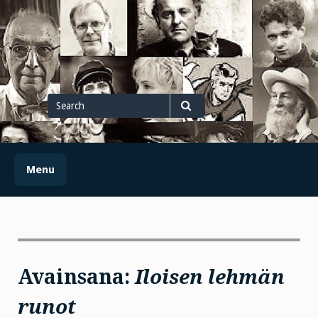
Skip
to
content
Search
for
Search
Menu
Avainsana:
Iloisen lehmän
runot