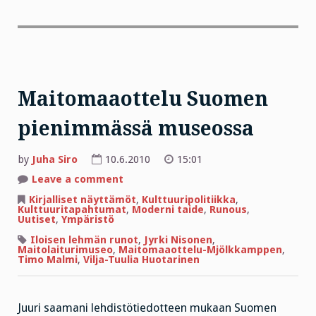
Maitomaaottelu Suomen
pienimmässä museossa
by
Juha Siro
10.6.2010
15:01
on
Leave a comment
Maitomaaottelu
Suomen
Kirjalliset näyttämöt
,
Kulttuuripolitiikka
,
pienimmässä
Kulttuuritapahtumat
,
Moderni taide
,
Runous
,
museossa
Uutiset
,
Ympäristö
Iloisen lehmän runot
,
Jyrki Nisonen
,
Maitolaiturimuseo
,
Maitomaaottelu-Mjölkkamppen
,
Timo Malmi
,
Vilja-Tuulia Huotarinen
Juuri saamani lehdistötiedotteen mukaan Suomen