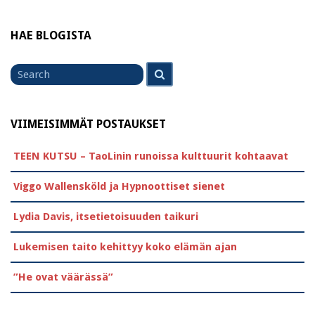
HAE BLOGISTA
Search
Search
for
VIIMEISIMMÄT POSTAUKSET
TEEN KUTSU – TaoLinin runoissa kulttuurit kohtaavat
Viggo Wallensköld ja Hypnoottiset sienet
Lydia Davis, itsetietoisuuden taikuri
Lukemisen taito kehittyy koko elämän ajan
”He ovat väärässä”