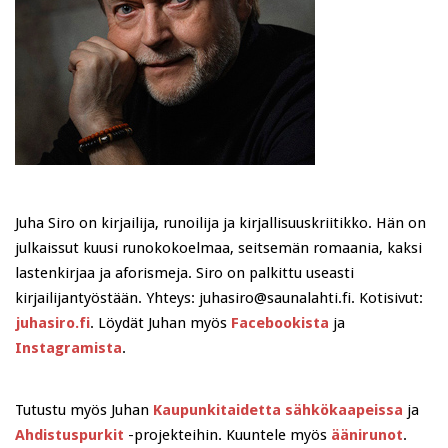
Juha Siro on kirjailija, runoilija ja kirjallisuuskriitikko. Hän on
julkaissut kuusi runokokoelmaa, seitsemän romaania, kaksi
lastenkirjaa ja aforismeja. Siro on palkittu useasti
kirjailijantyöstään. Yhteys: juhasiro@saunalahti.fi. Kotisivut:
juhasiro.fi
. Löydät Juhan myös
Facebookista
ja
Instagramista
.
Tutustu myös Juhan
Kaupunkitaidetta sähkökaapeissa
ja
Ahdistuspurkit
-projekteihin. Kuuntele myös
äänirunot
.