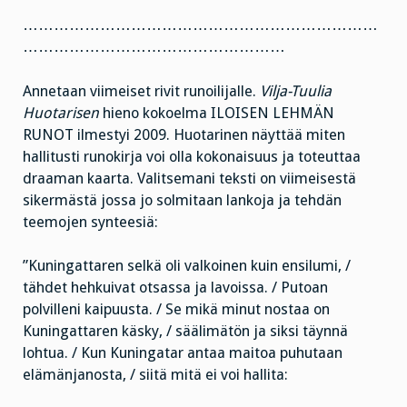
……………………………………………………………
……………………………………………
Annetaan viimeiset rivit runoilijalle.
Vilja-Tuulia
Huotarisen
hieno kokoelma ILOISEN LEHMÄN
RUNOT ilmestyi 2009. Huotarinen näyttää miten
hallitusti runokirja voi olla kokonaisuus ja toteuttaa
draaman kaarta. Valitsemani teksti on viimeisestä
sikermästä jossa jo solmitaan lankoja ja tehdän
teemojen synteesiä:
”Kuningattaren selkä oli valkoinen kuin ensilumi, /
tähdet hehkuivat otsassa ja lavoissa. / Putoan
polvilleni kaipuusta. / Se mikä minut nostaa on
Kuningattaren käsky, / säälimätön ja siksi täynnä
lohtua. / Kun Kuningatar antaa maitoa puhutaan
elämänjanosta, / siitä mitä ei voi hallita: