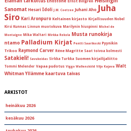
Helsingin
Elämän tarkoitus
Enostone
Ernst Billgren
Juha
Sanomat
Idoli
Hesari
Juhani Aho
J.M. Coetzee
Siro
Kari Aronpuro
Keltainen kirjasto
Kirjallisuuden Nobel
Kirsi Kunnas
Linnun muotokuva
Marilynin hiuspinni
Michel de
Musta runokirja
Mika Waltari
Montaigne
Mirkka Rekola
Palladium Kirjat
ntamo
Pyynikin
Pentti Saarikoski
Raymond Carver
Trikoo
Réne Magritte
Saat toivoa kolmesti
Satakieli!
Suomen kirjailijaliitto
Sirkka Turkka
Savukeidas
Walt
Vapaa pudotus
Tommi Melender
Viggo Wallensköld
Viljo Kajava
Whitman
Yllämme kaartuva taivas
ARKISTOT
heinäkuu 2026
kesäkuu 2026
toukokuu 2026