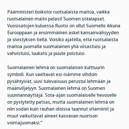
Pääministeri boikotoi ruotsalaista maitoa, vaikka
ruotsalainen maito pelasti Suomen sotalapset.
Vuosisatojen kuluessa Ruotsi on ollut Suomelle ikkuna
Eurooppaan ja ensimmäinen askel kansainvälisyyden
ja sivistyksen tiellä. Voisiko ajatella, että ruotsalaista
maitoa juomalla suomalainen yhä viisastuisi ja
vahvistuisi, luukato ja puute poistuisi.
Suomalainen lehmä on suomalaisen kulttuurin
symboli. Kun vaeltavat esi-isämme vihdoin
pysähtyivät, uusi tulevaisuus perustui lehmään ja
maanviljelyyn. Suomalainen lehmä on Suomen
suunnannäyttäjä. Sota-ajan suomalaiselle hevoselle
on pystytetty patsas, mutta suomalainen lehmä on
niin sodan kuin rauhan oloissa taannut vitamiinit ja
muut vaikuttavat aineet kasvavan nuorison
voimajuomaksi.”