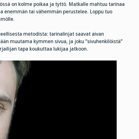
össä on kolme poikaa ja tyttö. Matkalle mahtuu tarinaa
rina enemmän tai vähemmän perustelee. Loppu tuo
ämölle.
eellisesta metodista: tarinalinjat saavat aivan
tään muutama kymmen sivua, ja joku ”sivuhenkilöistä”
jailijan tapa koukuttaa lukijaa jatkoon.