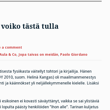
voiko tästä tulla
on
e a comment
Jopa
taivas
Aula & Co
,
Jopa taivas on meidän
,
Paolo Giordano
on
meidän
–
voiko
sesta fysiikasta väitellyt tohtori ja kirjailija. Hänen
tästä
tulla
 2010, suom. Helinä Kangas) oli maailmanmenestys
maailmanmenestys?
ti ja käännökset yli neljällekymmenelle kielelle. Lisäksi
esikoinen ei kovasti säväyttänyt, vaikka se sai ylistäviä
i lopulta päästy henkilöiden ”ihon alle”. Tarinan kuljetus