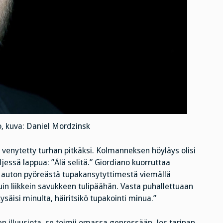
, kuva: Daniel Mordzinsk
 venytetty turhan pitkäksi. Kolmanneksen höyläys olisi
essä lappua: ”Älä selitä.” Giordiano kuorruttaa
lta auton pyöreästä tupakansytyttimestä viemällä
in liikkein savukkeen tulipäähän. Vasta puhallettuaan
äisi minulta, häiritsikö tupakointi minua.”
n illuusiota, se toimii omassa genressään. Jos tarinan