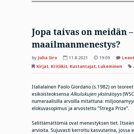
Jopa taivas on meidän – 
maailmanmenestys?
by
Juha Siro
11.8.2021
19:09
Leav
Kirjat
,
Kritiikit
,
Kustantajat
,
Lukeminen
Italialainen Paolo Giordano (s.1982) on teoreetti
esikoisteoksensa
Alkulukujen yksinäisyys
(WSOY
numeraalisilla arvoilla mitattuna: miljoonamyyn
elokuvasopimus ja arvostettu ”Strega Prize”.
Selittämättömiä ovat menestyksen tiet. Itseäni 
arvioita. Sujuvasti kerrottu kasvutarina, jossa e