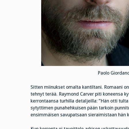
Paolo Giordano
Sitten miinukset omalta kantiltani. Romaani on
tehnyt terää. Raymond Carver piti koneensa kylj
kerrontaansa turhilla detaljeilla: ”Hän otti tu
sytyttimen punahehkuisen pään tarkoin punnitu
ensimmäisen savupatsaan sieraimistaan hän kys
Kun kerronta ei tavoittele arkisen uskottavuude