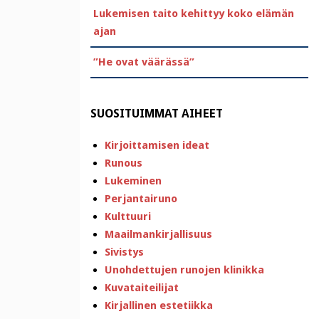
Lukemisen taito kehittyy koko elämän
ajan
”He ovat väärässä”
SUOSITUIMMAT AIHEET
Kirjoittamisen ideat
Runous
Lukeminen
Perjantairuno
Kulttuuri
Maailmankirjallisuus
Sivistys
Unohdettujen runojen klinikka
Kuvataiteilijat
Kirjallinen estetiikka