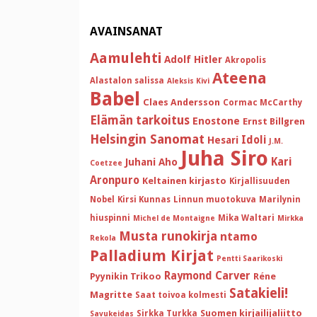
AVAINSANAT
Aamulehti
Adolf Hitler
Akropolis
Ateena
Alastalon salissa
Aleksis Kivi
Babel
Claes Andersson
Cormac McCarthy
Elämän tarkoitus
Enostone
Ernst Billgren
Helsingin Sanomat
Idoli
Hesari
J.M.
Juha Siro
Kari
Juhani Aho
Coetzee
Aronpuro
Keltainen kirjasto
Kirjallisuuden
Nobel
Kirsi Kunnas
Linnun muotokuva
Marilynin
hiuspinni
Mika Waltari
Michel de Montaigne
Mirkka
Musta runokirja
ntamo
Rekola
Palladium Kirjat
Pentti Saarikoski
Raymond Carver
Pyynikin Trikoo
Réne
Satakieli!
Magritte
Saat toivoa kolmesti
Suomen kirjailijaliitto
Sirkka Turkka
Savukeidas