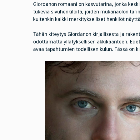
Giordanon romaani on kasvutarina, jonka keski
tukevia sivuhenkilöitä, joiden mukanaolon ta
kuitenkin kaikki merkitykselliset henkilöt näytt
Tähän kiteytys Giordanon kirjallisesta ja rakent
odottamatta yllätyksellisen äkkikäänteen. Ede
avaa tapahtumien todellisen kulun. Tässä on kir