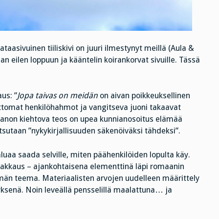
sataasivuinen tiiliskivi on juuri ilmestynyt meillä (Aula &
an eilen loppuun ja kääntelin koirankorvat sivuille. Tässä
us: ”
Jopa taivas on meidän
on aivan poikkeuksellinen
tomat henkilöhahmot ja vangitseva juoni takaavat
anon kiehtova teos on upea kunnianosoitus elämää
tsutaan ”nykykirjallisuuden säkenöiväksi tähdeksi”.
luaa saada selville, miten päähenkilöiden lopulta käy.
rakkaus – ajankohtaisena elementtinä läpi romaanin
män teema. Materiaalisten arvojen uudelleen määrittely
yksenä. Noin leveällä pensselillä maalattuna… ja