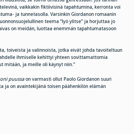
ttelevinä, vaikkakin fiktiivisinä tapahtumina, kerronta voi
apahtuma- ja tunnetasolla. Varsinkin Giordanon romaanin
uonnonsuojelullinen teema ”lyö ylitse” ja horjuttaa jo
taivas on meidän, luottaa enemmän tapahtumatasoon
, toiveista ja valinnoista, jotka eivät johda tavoiteltuun
kahdelle ihmiselle kehittyi yhteen sovittamattomia
t mitään, ja meille oli käynyt niin.”
oni puussa
on varmasti ollut Paolo Giordanon suuri
alta ja on avaintekijänä toisen päähenkilön elämän