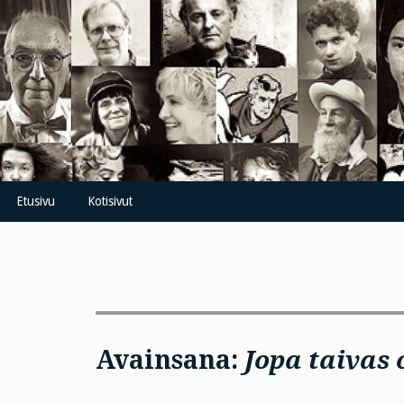
Skip
to
content
Etusivu
Kotisivut
Avainsana:
Jopa taivas