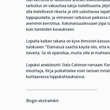
tarkoitus on vakuuttaa lukija todellisuutta jälji
olla kielellisesti rikasta ja silti uskottavaa t
loppupuolella, ja viimeisen ratkaisun paikassa l
aiemmin kerrottua. Kokonaisuudessaan Jopa 
kuin tunteiden kuvaukseen.
Lopulta kaiken takana on kyse ihmisten kasvusta
tulokseen: ”Elämässä saattoi käydä niin, että 
toiveita. Se oli epäreilua, mutta sille ei mahtanu
Lopuksi anekdootti: Italo Calvinon romaani
Par
innoittaja. Kirja putkahtelee esiin tarinan mit
kuittaavassa loppukohtauksessa.
……………………………………………
Blogin ekstralinkit: