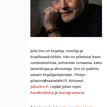
Juha Siro on kirjailija, runoilija ja
kirjallisuuskriitikko. Hän on julkaissut kuusi
runokokoelmaa, seitsemän romaania, kaksi
lastenkirjaa ja aforismeja. Siro on palkittu
useasti kirjailijantyöstään. Yhteys:
juhasiro@saunalahti.fi. Kotisivut:
juhasiro.fi
. Löydät Juhan myös
Facebookista
ja
Instagramista
.