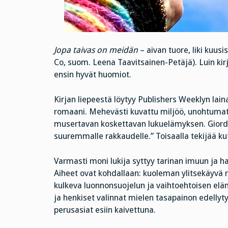
Jopa taivas on meidän
– aivan tuore, liki kuusi
Co, suom. Leena Taavitsainen-Petäjä). Luin kirj
ensin hyvät huomiot.
Kirjan liepeestä löytyy Publishers Weeklyn laina
romaani. Mehevästi kuvattu miljöö, unohtumat
musertavan koskettavan lukuelämyksen. Giord
suuremmalle rakkaudelle.” Toisaalla tekijää ku
Varmasti moni lukija syttyy tarinan imuun ja ha
Aiheet ovat kohdallaan: kuoleman ylitsekäyvä 
kulkeva luonnonsuojelun ja vaihtoehtoisen elä
ja henkiset valinnat mielen tasapainon edellyt
perusasiat esiin kaivettuna.