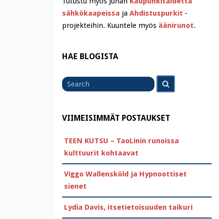
Tutustu myös Juhan
Kaupunkitaidetta
sähkökaapeissa
ja
Ahdistuspurkit
-
projekteihin. Kuuntele myös
äänirunot
.
HAE BLOGISTA
Search
Search
for
VIIMEISIMMÄT POSTAUKSET
TEEN KUTSU – TaoLinin runoissa
kulttuurit kohtaavat
Viggo Wallensköld ja Hypnoottiset
sienet
Lydia Davis, itsetietoisuuden taikuri