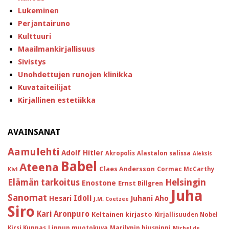
Lukeminen
Perjantairuno
Kulttuuri
Maailmankirjallisuus
Sivistys
Unohdettujen runojen klinikka
Kuvataiteilijat
Kirjallinen estetiikka
AVAINSANAT
Aamulehti
Adolf Hitler
Akropolis
Alastalon salissa
Aleksis
Babel
Ateena
Claes Andersson
Cormac McCarthy
Kivi
Helsingin
Elämän tarkoitus
Enostone
Ernst Billgren
Juha
Sanomat
Idoli
Hesari
Juhani Aho
J.M. Coetzee
Siro
Kari Aronpuro
Keltainen kirjasto
Kirjallisuuden Nobel
Kirsi Kunnas
Linnun muotokuva
Marilynin hiuspinni
Michel de