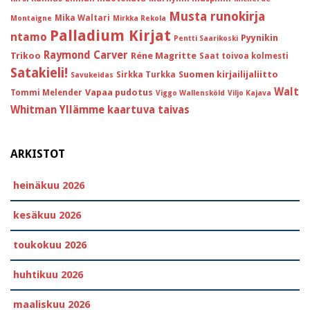
Musta runokirja
Mika Waltari
Montaigne
Mirkka Rekola
Palladium Kirjat
ntamo
Pyynikin
Pentti Saarikoski
Raymond Carver
Trikoo
Réne Magritte
Saat toivoa kolmesti
Satakieli!
Suomen kirjailijaliitto
Sirkka Turkka
Savukeidas
Walt
Vapaa pudotus
Tommi Melender
Viggo Wallensköld
Viljo Kajava
Whitman
Yllämme kaartuva taivas
ARKISTOT
heinäkuu 2026
kesäkuu 2026
toukokuu 2026
huhtikuu 2026
maaliskuu 2026