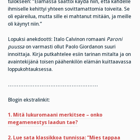
tulokseen: ”Elämässä saattoi käydä niin, että kahdelle
ihmiselle kehittyi yhteen sovittamattomia toiveita. Se
oli epäreilua, mutta sille ei mahtanut mitään, ja meille
oli käynyt niin.”
Lopuksi anekdootti: Italo Calvinon romaani
Paroni
puussa
on varmasti ollut Paolo Giordanon suuri
innoittaja. Kirja putkahtelee esiin tarinan mitalta ja on
avaintekijänä toisen päähenkilön elämän kuittaavassa
loppukohtauksessa.
……………………………………………
Blogin ekstralinkit:
1. Mitä lukuromaani merkitsee – onko
megamenestys laadun tae?
2. Lue sata klassikkoa tunnissa: ”Mies tappaa