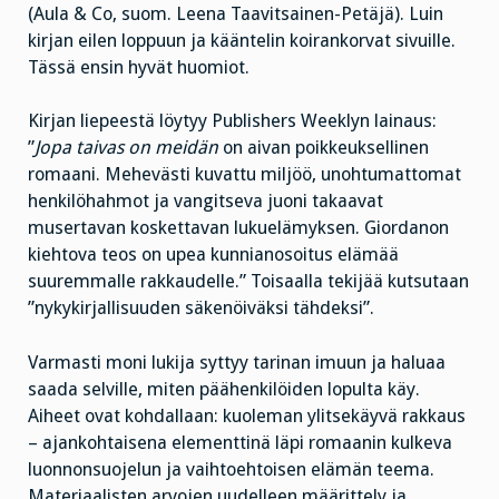
(Aula & Co, suom. Leena Taavitsainen-Petäjä). Luin
kirjan eilen loppuun ja kääntelin koirankorvat sivuille.
Tässä ensin hyvät huomiot.
Kirjan liepeestä löytyy Publishers Weeklyn lainaus:
”
Jopa taivas on meidän
on aivan poikkeuksellinen
romaani. Mehevästi kuvattu miljöö, unohtumattomat
henkilöhahmot ja vangitseva juoni takaavat
musertavan koskettavan lukuelämyksen. Giordanon
kiehtova teos on upea kunnianosoitus elämää
suuremmalle rakkaudelle.” Toisaalla tekijää kutsutaan
”nykykirjallisuuden säkenöiväksi tähdeksi”.
Varmasti moni lukija syttyy tarinan imuun ja haluaa
saada selville, miten päähenkilöiden lopulta käy.
Aiheet ovat kohdallaan: kuoleman ylitsekäyvä rakkaus
– ajankohtaisena elementtinä läpi romaanin kulkeva
luonnonsuojelun ja vaihtoehtoisen elämän teema.
Materiaalisten arvojen uudelleen määrittely ja