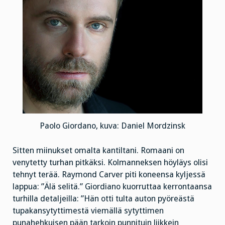
Paolo Giordano, kuva: Daniel Mordzinsk
Sitten miinukset omalta kantiltani. Romaani on
venytetty turhan pitkäksi. Kolmanneksen höyläys olisi
tehnyt terää. Raymond Carver piti koneensa kyljessä
lappua: ”Älä selitä.” Giordiano kuorruttaa kerrontaansa
turhilla detaljeilla: ”Hän otti tulta auton pyöreästä
tupakansytyttimestä viemällä sytyttimen
punahehkuisen pään tarkoin punnituin liikkein