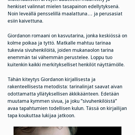
henkiset valinnat mielen tasapainon edellytyksenä.
Noin leveällä pensselillä maalattuna… ja perusasiat
esiin kaivettuna.
Giordanon romaani on kasvutarina, jonka keskiössä on
kolme poikaa ja tyttö. Matkalle mahtuu tarinaa
tukevia sivuhenkilöitä, joiden mukanaolon tarina
enemmän tai vähemmän perustelee. Loppu tuo
kuitenkin kaikki merkitykselliset henkilöt näyttämölle.
Tähän kiteytys Giordanon kirjallisesta ja
rakenteellisesta metodista: tarinalinjat saavat aivan
odottamatta yllätyksellisen äkkikäänteen. Edetään
muutama kymmen sivua, ja joku ”sivuhenkilöistä”
avaa tapahtumien todellisen kulun. Tässä on kirjailijan
tapa koukuttaa lukijaa jatkoon.