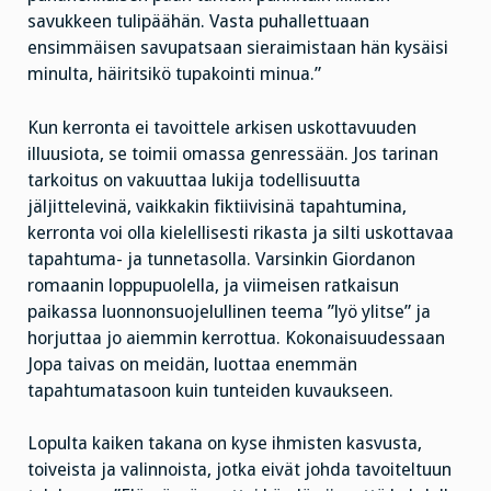
savukkeen tulipäähän. Vasta puhallettuaan
ensimmäisen savupatsaan sieraimistaan hän kysäisi
minulta, häiritsikö tupakointi minua.”
Kun kerronta ei tavoittele arkisen uskottavuuden
illuusiota, se toimii omassa genressään. Jos tarinan
tarkoitus on vakuuttaa lukija todellisuutta
jäljittelevinä, vaikkakin fiktiivisinä tapahtumina,
kerronta voi olla kielellisesti rikasta ja silti uskottavaa
tapahtuma- ja tunnetasolla. Varsinkin Giordanon
romaanin loppupuolella, ja viimeisen ratkaisun
paikassa luonnonsuojelullinen teema ”lyö ylitse” ja
horjuttaa jo aiemmin kerrottua. Kokonaisuudessaan
Jopa taivas on meidän, luottaa enemmän
tapahtumatasoon kuin tunteiden kuvaukseen.
Lopulta kaiken takana on kyse ihmisten kasvusta,
toiveista ja valinnoista, jotka eivät johda tavoiteltuun