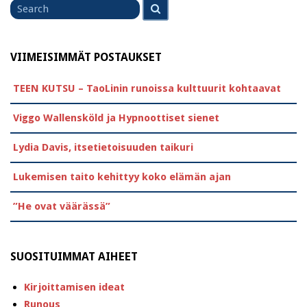
Search
for
VIIMEISIMMÄT POSTAUKSET
TEEN KUTSU – TaoLinin runoissa kulttuurit kohtaavat
Viggo Wallensköld ja Hypnoottiset sienet
Lydia Davis, itsetietoisuuden taikuri
Lukemisen taito kehittyy koko elämän ajan
”He ovat väärässä”
SUOSITUIMMAT AIHEET
Kirjoittamisen ideat
Runous