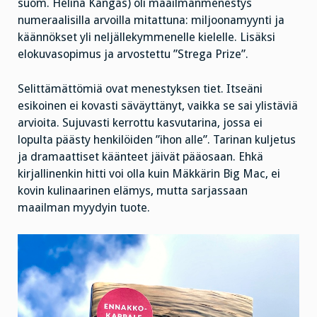
suom. Helinä Kangas) oli maailmanmenestys
numeraalisilla arvoilla mitattuna: miljoonamyynti ja
käännökset yli neljällekymmenelle kielelle. Lisäksi
elokuvasopimus ja arvostettu ”Strega Prize”.
Selittämättömiä ovat menestyksen tiet. Itseäni
esikoinen ei kovasti säväyttänyt, vaikka se sai ylistäviä
arvioita. Sujuvasti kerrottu kasvutarina, jossa ei
lopulta päästy henkilöiden ”ihon alle”. Tarinan kuljetus
ja dramaattiset käänteet jäivät pääosaan. Ehkä
kirjallinenkin hitti voi olla kuin Mäkkärin Big Mac, ei
kovin kulinaarinen elämys, mutta sarjassaan
maailman myydyin tuote.