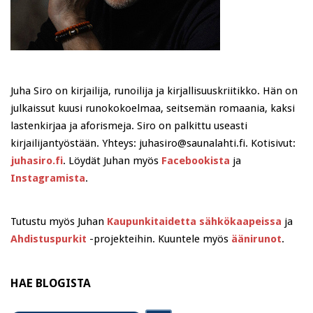
Juha Siro on kirjailija, runoilija ja kirjallisuuskriitikko. Hän on
julkaissut kuusi runokokoelmaa, seitsemän romaania, kaksi
lastenkirjaa ja aforismeja. Siro on palkittu useasti
kirjailijantyöstään. Yhteys: juhasiro@saunalahti.fi. Kotisivut:
juhasiro.fi
. Löydät Juhan myös
Facebookista
ja
Instagramista
.
Tutustu myös Juhan
Kaupunkitaidetta sähkökaapeissa
ja
Ahdistuspurkit
-projekteihin. Kuuntele myös
äänirunot
.
HAE BLOGISTA
Search