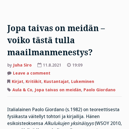
Jopa taivas on meidän –
voiko tästä tulla
maailmanmenestys?
by
Juha Siro
11.8.2021
19:09
on
Leave a comment
Jopa
taivas
Kirjat
,
Kritiikit
,
Kustantajat
,
Lukeminen
on
meidän
Aula & Co
,
Jopa taivas on meidän
,
Paolo Giordano
–
voiko
tästä
tulla
maailmanmenestys?
Italialainen Paolo Giordano (s.1982) on teoreettisesta
fysiikasta väitellyt tohtori ja kirjailija. Hänen
esikoisteoksensa
Alkulukujen yksinäisyys
(WSOY 2010,