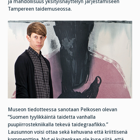
ja mahdollisuus yksityisnäyttelyn järjestämiseen
Tampereen taidemuseossa.
Museon tiedotteessa sanotaan Pelkosen olevan
”Suomen tyylikkäintä taidetta vanhalla
puupiirrostekniikalla tekevä taidegraafikko.”
Lausunnon voisi ottaa sekä kehuvana että kriittisenä
kommenttina. Nyt ei kuitenkaan ole kyse siitä, että