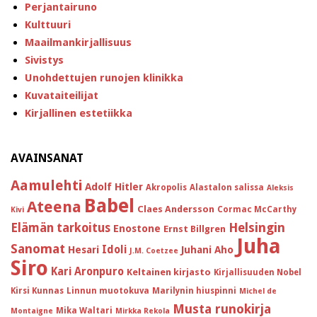
Perjantairuno
Kulttuuri
Maailmankirjallisuus
Sivistys
Unohdettujen runojen klinikka
Kuvataiteilijat
Kirjallinen estetiikka
AVAINSANAT
Aamulehti
Adolf Hitler
Akropolis
Alastalon salissa
Aleksis
Babel
Ateena
Claes Andersson
Cormac McCarthy
Kivi
Helsingin
Elämän tarkoitus
Enostone
Ernst Billgren
Juha
Sanomat
Idoli
Hesari
Juhani Aho
J.M. Coetzee
Siro
Kari Aronpuro
Keltainen kirjasto
Kirjallisuuden Nobel
Kirsi Kunnas
Linnun muotokuva
Marilynin hiuspinni
Michel de
Musta runokirja
Mika Waltari
Montaigne
Mirkka Rekola