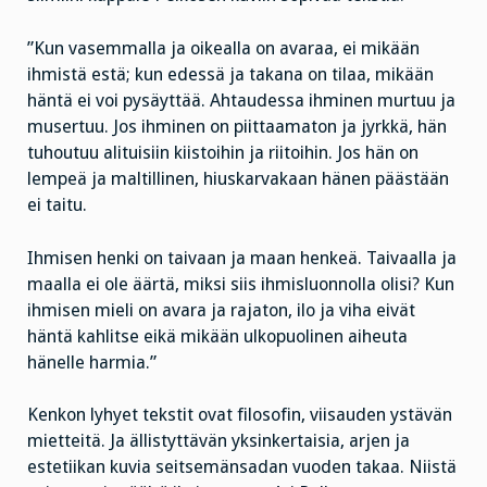
”Kun vasemmalla ja oikealla on avaraa, ei mikään
ihmistä estä; kun edessä ja takana on tilaa, mikään
häntä ei voi pysäyttää. Ahtaudessa ihminen murtuu ja
musertuu. Jos ihminen on piittaamaton ja jyrkkä, hän
tuhoutuu alituisiin kiistoihin ja riitoihin. Jos hän on
lempeä ja maltillinen, hiuskarvakaan hänen päästään
ei taitu.
Ihmisen henki on taivaan ja maan henkeä. Taivaalla ja
maalla ei ole äärtä, miksi siis ihmisluonnolla olisi? Kun
ihmisen mieli on avara ja rajaton, ilo ja viha eivät
häntä kahlitse eikä mikään ulkopuolinen aiheuta
hänelle harmia.”
Kenkon lyhyet tekstit ovat filosofin, viisauden ystävän
mietteitä. Ja ällistyttävän yksinkertaisia, arjen ja
estetiikan kuvia seitsemänsadan vuoden takaa. Niistä