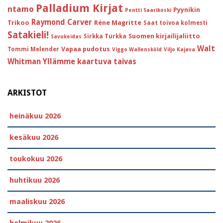
Palladium Kirjat
ntamo
Pyynikin
Pentti Saarikoski
Raymond Carver
Trikoo
Réne Magritte
Saat toivoa kolmesti
Satakieli!
Suomen kirjailijaliitto
Sirkka Turkka
Savukeidas
Walt
Vapaa pudotus
Tommi Melender
Viggo Wallensköld
Viljo Kajava
Whitman
Yllämme kaartuva taivas
ARKISTOT
heinäkuu 2026
kesäkuu 2026
toukokuu 2026
huhtikuu 2026
maaliskuu 2026
helmikuu 2026