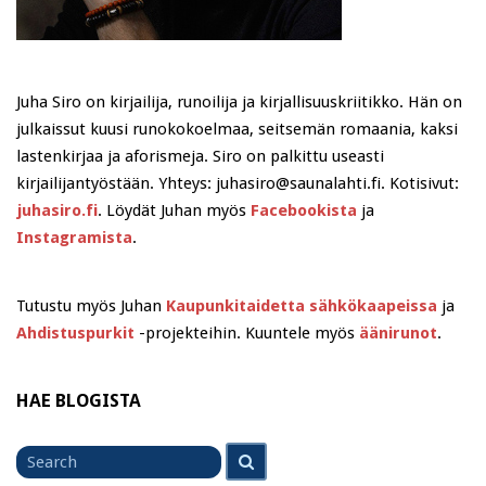
Juha Siro on kirjailija, runoilija ja kirjallisuuskriitikko. Hän on
julkaissut kuusi runokokoelmaa, seitsemän romaania, kaksi
lastenkirjaa ja aforismeja. Siro on palkittu useasti
kirjailijantyöstään. Yhteys: juhasiro@saunalahti.fi. Kotisivut:
juhasiro.fi
. Löydät Juhan myös
Facebookista
ja
Instagramista
.
Tutustu myös Juhan
Kaupunkitaidetta sähkökaapeissa
ja
Ahdistuspurkit
-projekteihin. Kuuntele myös
äänirunot
.
HAE BLOGISTA
Search
Search
for