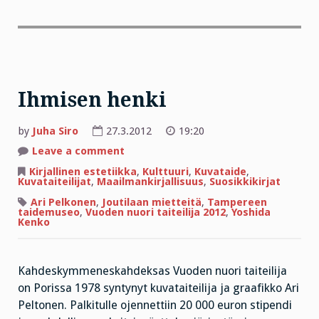
Ihmisen henki
by
Juha Siro
27.3.2012
19:20
on
Leave a comment
Ihmisen
henki
Kirjallinen estetiikka
,
Kulttuuri
,
Kuvataide
,
Kuvataiteilijat
,
Maailmankirjallisuus
,
Suosikkikirjat
Ari Pelkonen
,
Joutilaan mietteitä
,
Tampereen
taidemuseo
,
Vuoden nuori taiteilija 2012
,
Yoshida
Kenko
Kahdeskymmeneskahdeksas Vuoden nuori taiteilija
on Porissa 1978 syntynyt kuvataiteilija ja graafikko Ari
Peltonen. Palkitulle ojennettiin 20 000 euron stipendi