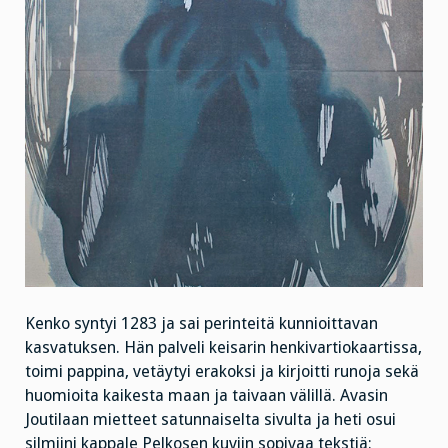
Kenko syntyi 1283 ja sai perinteitä kunnioittavan
kasvatuksen. Hän palveli keisarin henkivartiokaartissa,
toimi pappina, vetäytyi erakoksi ja kirjoitti runoja sekä
huomioita kaikesta maan ja taivaan välillä. Avasin
Joutilaan mietteet satunnaiselta sivulta ja heti osui
silmiini kappale Pelkosen kuviin sopivaa tekstiä: