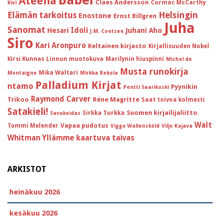
Ateena
Claes Andersson
Cormac McCarthy
Kivi
Helsingin
Elämän tarkoitus
Enostone
Ernst Billgren
Juha
Sanomat
Idoli
Hesari
Juhani Aho
J.M. Coetzee
Siro
Kari Aronpuro
Keltainen kirjasto
Kirjallisuuden Nobel
Kirsi Kunnas
Linnun muotokuva
Marilynin hiuspinni
Michel de
Musta runokirja
Mika Waltari
Montaigne
Mirkka Rekola
Palladium Kirjat
ntamo
Pyynikin
Pentti Saarikoski
Raymond Carver
Trikoo
Réne Magritte
Saat toivoa kolmesti
Satakieli!
Suomen kirjailijaliitto
Sirkka Turkka
Savukeidas
Walt
Vapaa pudotus
Tommi Melender
Viggo Wallensköld
Viljo Kajava
Whitman
Yllämme kaartuva taivas
ARKISTOT
heinäkuu 2026
kesäkuu 2026