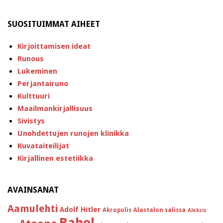
SUOSITUIMMAT AIHEET
Kirjoittamisen ideat
Runous
Lukeminen
Perjantairuno
Kulttuuri
Maailmankirjallisuus
Sivistys
Unohdettujen runojen klinikka
Kuvataiteilijat
Kirjallinen estetiikka
AVAINSANAT
Aamulehti
Adolf Hitler
Akropolis
Alastalon salissa
Aleksis
Babel