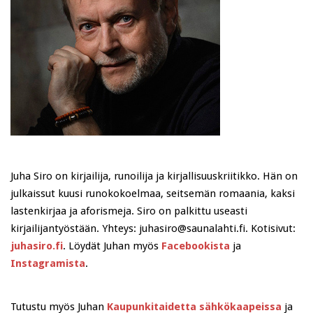
Juha Siro on kirjailija, runoilija ja kirjallisuuskriitikko. Hän on
julkaissut kuusi runokokoelmaa, seitsemän romaania, kaksi
lastenkirjaa ja aforismeja. Siro on palkittu useasti
kirjailijantyöstään. Yhteys: juhasiro@saunalahti.fi. Kotisivut:
juhasiro.fi
. Löydät Juhan myös
Facebookista
ja
Instagramista
.
Tutustu myös Juhan
Kaupunkitaidetta sähkökaapeissa
ja