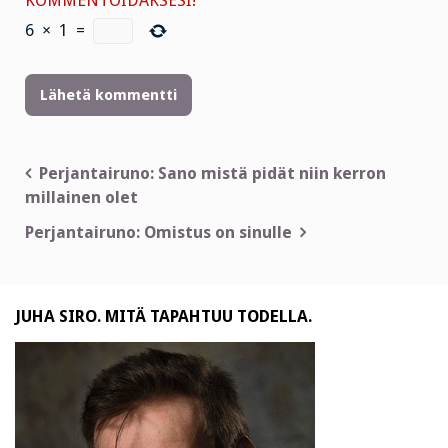
KOMMENTOIDAKSESI!
6
×
1
=
Artikkelien
Perjantairuno: Sano mistä pidät niin kerron
millainen olet
selaus
Perjantairuno: Omistus on sinulle
JUHA SIRO. MITÄ TAPAHTUU TODELLA.