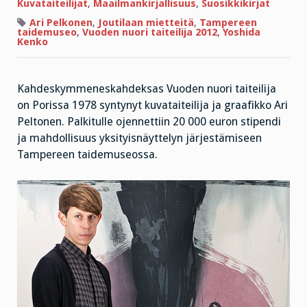
Kuvataiteilijat
,
Maailmankirjallisuus
,
Suosikkikirjat
Ari Pelkonen
,
Joutilaan mietteitä
,
Tampereen
taidemuseo
,
Vuoden nuori taiteilija 2012
,
Yoshida
Kenko
Kahdeskymmeneskahdeksas Vuoden nuori taiteilija
on Porissa 1978 syntynyt kuvataiteilija ja graafikko Ari
Peltonen. Palkitulle ojennettiin 20 000 euron stipendi
ja mahdollisuus yksityisnäyttelyn järjestämiseen
Tampereen taidemuseossa.