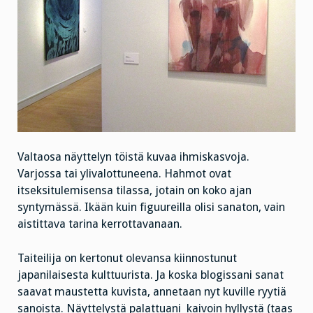
Valtaosa näyttelyn töistä kuvaa ihmiskasvoja.
Varjossa tai ylivalottuneena. Hahmot ovat
itseksitulemisensa tilassa, jotain on koko ajan
syntymässä. Ikään kuin figuureilla olisi sanaton, vain
aistittava tarina kerrottavanaan.
Taiteilija on kertonut olevansa kiinnostunut
japanilaisesta kulttuurista. Ja koska blogissani sanat
saavat maustetta kuvista, annetaan nyt kuville ryytiä
sanoista. Näyttelystä palattuani kaivoin hyllystä (taas