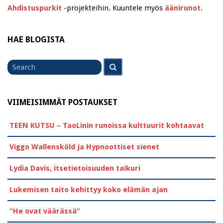
Ahdistuspurkit
-projekteihin. Kuuntele myös
äänirunot
.
HAE BLOGISTA
Search
Search
for
VIIMEISIMMÄT POSTAUKSET
TEEN KUTSU – TaoLinin runoissa kulttuurit kohtaavat
Viggo Wallensköld ja Hypnoottiset sienet
Lydia Davis, itsetietoisuuden taikuri
Lukemisen taito kehittyy koko elämän ajan
”He ovat väärässä”