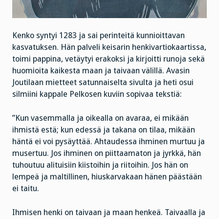
Kenko syntyi 1283 ja sai perinteitä kunnioittavan
kasvatuksen. Hän palveli keisarin henkivartiokaartissa,
toimi pappina, vetäytyi erakoksi ja kirjoitti runoja sekä
huomioita kaikesta maan ja taivaan välillä. Avasin
Joutilaan mietteet satunnaiselta sivulta ja heti osui
silmiini kappale Pelkosen kuviin sopivaa tekstiä:
”Kun vasemmalla ja oikealla on avaraa, ei mikään
ihmistä estä; kun edessä ja takana on tilaa, mikään
häntä ei voi pysäyttää. Ahtaudessa ihminen murtuu ja
musertuu. Jos ihminen on piittaamaton ja jyrkkä, hän
tuhoutuu alituisiin kiistoihin ja riitoihin. Jos hän on
lempeä ja maltillinen, hiuskarvakaan hänen päästään
ei taitu.
Ihmisen henki on taivaan ja maan henkeä. Taivaalla ja