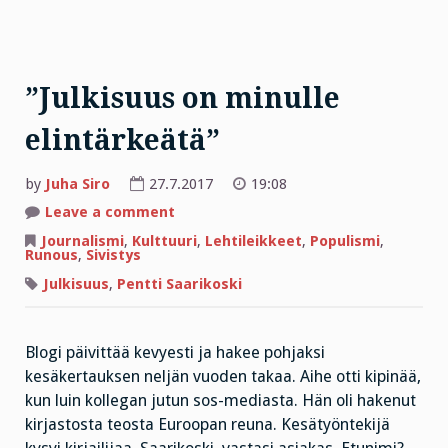
”Julkisuus on minulle
elintärkeätä”
by
Juha Siro
27.7.2017
19:08
on
Leave a comment
”Julkisuus
on
Journalismi
,
Kulttuuri
,
Lehtileikkeet
,
Populismi
,
minulle
Runous
,
Sivistys
elintärkeätä”
Julkisuus
,
Pentti Saarikoski
Blogi päivittää kevyesti ja hakee pohjaksi
kesäkertauksen neljän vuoden takaa. Aihe otti kipinää,
kun luin kollegan jutun sos-mediasta. Hän oli hakenut
kirjastosta teosta Euroopan reuna. Kesätyöntekijä