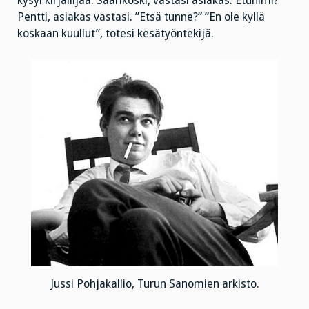
kysyi kirjailijaa. Saarikoski, vastasi asiakas. Etunimi?
Pentti, asiakas vastasi. ”Etsä tunne?” ”En ole kyllä
koskaan kuullut”, totesi kesätyöntekijä.
Jussi Pohjakallio, Turun Sanomien arkisto.