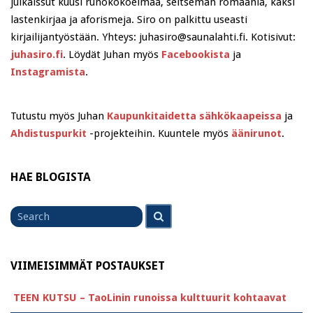
julkaissut kuusi runokokoelmaa, seitsemän romaania, kaksi
lastenkirjaa ja aforismeja. Siro on palkittu useasti
kirjailijantyöstään. Yhteys: juhasiro@saunalahti.fi. Kotisivut:
juhasiro.fi
. Löydät Juhan myös
Facebookista
ja
Instagramista
.
Tutustu myös Juhan
Kaupunkitaidetta sähkökaapeissa
ja
Ahdistuspurkit
-projekteihin. Kuuntele myös
äänirunot
.
HAE BLOGISTA
Search
Search
for
VIIMEISIMMÄT POSTAUKSET
TEEN KUTSU – TaoLinin runoissa kulttuurit kohtaavat