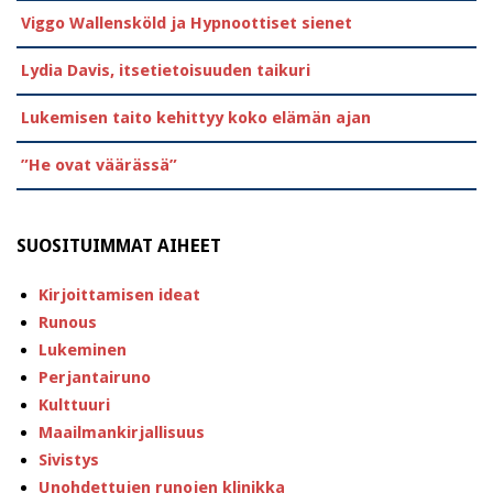
Viggo Wallensköld ja Hypnoottiset sienet
Lydia Davis, itsetietoisuuden taikuri
Lukemisen taito kehittyy koko elämän ajan
”He ovat väärässä”
SUOSITUIMMAT AIHEET
Kirjoittamisen ideat
Runous
Lukeminen
Perjantairuno
Kulttuuri
Maailmankirjallisuus
Sivistys
Unohdettujen runojen klinikka