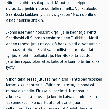
Niin ne vaihtuu sukupolvet. Minut olisi helppo
narauttaa jonkin nuorisoidolin nimellä. Vai kuuluuko
Saarikoski kaikkien yleissivistykseen? No, nuorilla on
aikaa hankkia sitäkin.
Ikonin asemaan noussut kirjailija ja kääntäjä Pentti
Saarikoski oli Suomen ensimmäinen ”julkkis”. Häntä
ennen tehdyt jutut näkyvistä henkilöistä olivat uutisia
tai haastatteluja. Eivät säännöllistä seurantaa tai
tyhjästä lehtiin polkaistuja. Henkilökohtaisuudet
jätettiin repostelematta, kohdetta kunnioitettiin eikä
lyöty.
Viikon takaisessa jutussa mainitsin Pentti Saarikosken
lemmikiksi pantterin. Väärin muistettu, ja onneksi
minua oikaistiin. Elukka oli oselotti. Kiinnostuin
alkuperäisestä jutusta ja koetin kaivaa lehden esiin.
Epäonnekseni kohde Huutonetissä oli juuri
sulkeutunut ja joku toinen saanut Apulehden nro