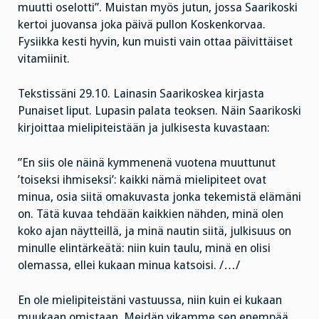
muutti oselotti”. Muistan myös jutun, jossa Saarikoski
kertoi juovansa joka päivä pullon Koskenkorvaa.
Fysiikka kesti hyvin, kun muisti vain ottaa päivittäiset
vitamiinit.
Tekstissäni 29.10. Lainasin Saarikoskea kirjasta
Punaiset liput. Lupasin palata teoksen. Näin Saarikoski
kirjoittaa mielipiteistään ja julkisesta kuvastaan:
”En siis ole näinä kymmenenä vuotena muuttunut
’toiseksi ihmiseksi’: kaikki nämä mielipiteet ovat
minua, osia siitä omakuvasta jonka tekemistä elämäni
on. Tätä kuvaa tehdään kaikkien nähden, minä olen
koko ajan näytteillä, ja minä nautin siitä, julkisuus on
minulle elintärkeätä: niin kuin taulu, minä en olisi
olemassa, ellei kukaan minua katsoisi. /…/
En ole mielipiteistäni vastuussa, niin kuin ei kukaan
muukaan omistaan. Meidän vikamme sen enempää