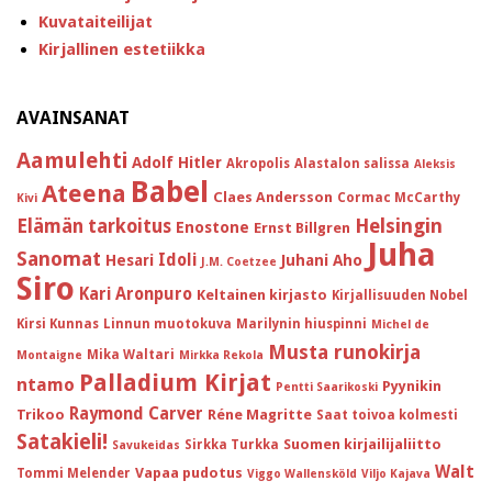
Kuvataiteilijat
Kirjallinen estetiikka
AVAINSANAT
Aamulehti
Adolf Hitler
Akropolis
Alastalon salissa
Aleksis
Babel
Ateena
Claes Andersson
Cormac McCarthy
Kivi
Helsingin
Elämän tarkoitus
Enostone
Ernst Billgren
Juha
Sanomat
Idoli
Hesari
Juhani Aho
J.M. Coetzee
Siro
Kari Aronpuro
Keltainen kirjasto
Kirjallisuuden Nobel
Kirsi Kunnas
Linnun muotokuva
Marilynin hiuspinni
Michel de
Musta runokirja
Mika Waltari
Montaigne
Mirkka Rekola
Palladium Kirjat
ntamo
Pyynikin
Pentti Saarikoski
Raymond Carver
Trikoo
Réne Magritte
Saat toivoa kolmesti
Satakieli!
Suomen kirjailijaliitto
Sirkka Turkka
Savukeidas
Walt
Vapaa pudotus
Tommi Melender
Viggo Wallensköld
Viljo Kajava