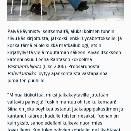
Päivä käynnistyi seitsemältä, aluksi kolmen tunnin
siivu käsikirjoitusta, jatkoksi lenkki Lycabettokselle. Ja
koska tämä ei ole silkka matkailublogi, etsin
kirjahyllystä vielä muutaman säkeen. Aivan itsekseen
käteeni osuu Leena Rantasen kokoelma
Vastaantulijoita
(Like 2006). Proosarunosta
Pahvilaatikko
löytyy ajankohtaista vastapainoa
jumalten puuhille.
”Minua kiukuttaa, miksi jalkakaytäville jätetään
valtavia pahveja! Tuskin mahtuu ohitse kulkemaan!
Siinä on joku pöyhkeä ostanut jääkaappipakastimen ja
kantanut kääreet kadulle toisten riesaksi. Tuohan on
kuin yksiö, sanoo edelläni kulkeva nuori mies
toverilleen. Kun tulen pahvien kohdalle, ne liikahtavat,