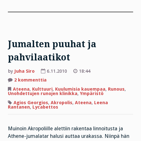
Jumalten puuhat ja
pahvilaatikot
by
Juha Siro
6.11.2010
18:44
artikkeliin
2 kommenttia
Jumalten
puuhat
Ateena
,
Kulttuuri
,
Kuulumisia kauempaa
,
Runous
,
ja
Unohdettujen runojen klinikka
,
Ympäristö
pahvilaatikot
Agios Georgios
,
Akropolis
,
Ateena
,
Leena
Rantanen
,
Lycabettos
Muinoin Akropoliille alettiin rakentaa linnoitusta ja
Athene-jumalatar halusi auttaa urakassa. Niinpä hän