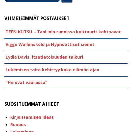
VIIMEISIMMÄT POSTAUKSET
TEEN KUTSU – TaoLinin runoissa kulttuurit kohtaavat
Viggo Wallensköld ja Hypnoottiset sienet
Lydia Davis, itsetietoisuuden taikuri
Lukemisen taito kehittyy koko elämän ajan
”He ovat väärässä”
SUOSITUIMMAT AIHEET
Kirjoittamisen ideat
Runous
Lukeminen