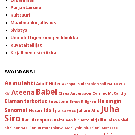
Perjantairuno
Kulttuuri
Maailmankirjallisuus
Sivistys
Unohdettujen runojen klinikka
Kuvataiteilijat
Kirjallinen estetiikka
AVAINSANAT
Aamulehti
Adolf Hitler
Akropolis
Alastalon salissa
Aleksis
Babel
Ateena
Claes Andersson
Cormac McCarthy
Kivi
Helsingin
Elämän tarkoitus
Enostone
Ernst Billgren
Juha
Sanomat
Idoli
Hesari
Juhani Aho
J.M. Coetzee
Siro
Kari Aronpuro
Keltainen kirjasto
Kirjallisuuden Nobel
Kirsi Kunnas
Linnun muotokuva
Marilynin hiuspinni
Michel de