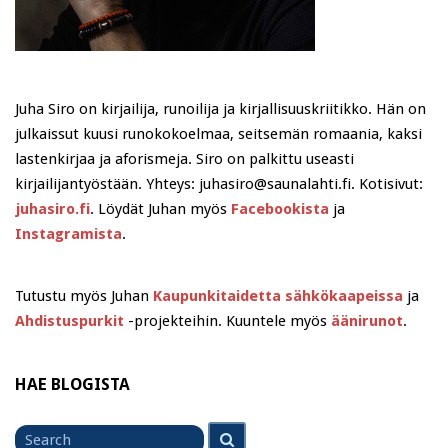
Juha Siro on kirjailija, runoilija ja kirjallisuuskriitikko. Hän on
julkaissut kuusi runokokoelmaa, seitsemän romaania, kaksi
lastenkirjaa ja aforismeja. Siro on palkittu useasti
kirjailijantyöstään. Yhteys: juhasiro@saunalahti.fi. Kotisivut:
juhasiro.fi
. Löydät Juhan myös
Facebookista
ja
Instagramista
.
Tutustu myös Juhan
Kaupunkitaidetta sähkökaapeissa
ja
Ahdistuspurkit
-projekteihin. Kuuntele myös
äänirunot
.
HAE BLOGISTA
Search
Search
for