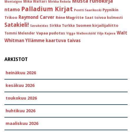
Musta runokirja
Mika Waltari
Montaigne
Mirkka Rekola
Palladium Kirjat
ntamo
Pyynikin
Pentti Saarikoski
Raymond Carver
Trikoo
Réne Magritte
Saat toivoa kolmesti
Satakieli!
Suomen kirjailijaliitto
Sirkka Turkka
Savukeidas
Walt
Vapaa pudotus
Tommi Melender
Viggo Wallensköld
Viljo Kajava
Whitman
Yllämme kaartuva taivas
ARKISTOT
heinäkuu 2026
kesäkuu 2026
toukokuu 2026
huhtikuu 2026
maaliskuu 2026