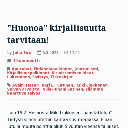
”Huonoa” kirjallisuutta
tarvitaan!
by
Juha Siro
6.3.2023
17:42
artikkeliin
1 kommentti
”Huonoa”
kirjallisuutta
Apurahat
,
Finlandiapalkinnot
,
Journalismi
,
tarvitaan!
Kirjallisuuspalkinnot
,
Kirjoittamisen ideat
,
Lukeminen
,
Sivistys
,
Tietokirjat
Avain
,
Hesari
,
Kari E. Turunen.
,
Miki Liukkonen
,
Vaivan arvoista.
,
Ville-Juhani Sutinen
,
Yllämme
kaartuva taivas
Luin 19.2. Hesarista Miki Liukkosen ”haastattelun”.
Tietysti siihen otettiin kantaa sos-mediassa. Eihän
jutulla muuta pointtia ollut. Sivuutan yleensä tällaiset.