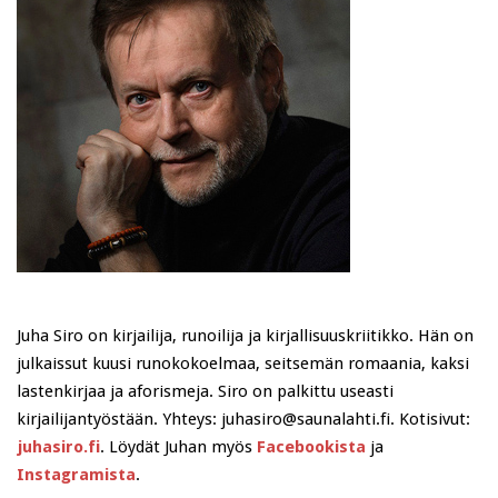
Juha Siro on kirjailija, runoilija ja kirjallisuuskriitikko. Hän on
julkaissut kuusi runokokoelmaa, seitsemän romaania, kaksi
lastenkirjaa ja aforismeja. Siro on palkittu useasti
kirjailijantyöstään. Yhteys: juhasiro@saunalahti.fi. Kotisivut:
juhasiro.fi
. Löydät Juhan myös
Facebookista
ja
Instagramista
.