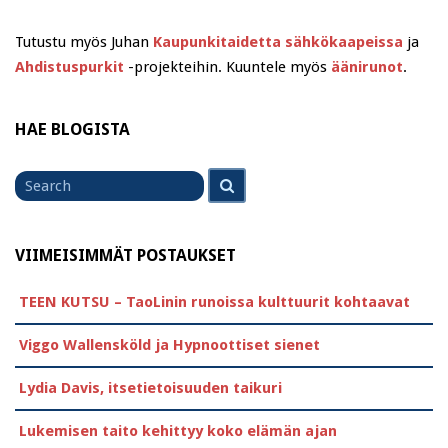
Tutustu myös Juhan
Kaupunkitaidetta sähkökaapeissa
ja
Ahdistuspurkit
-projekteihin. Kuuntele myös
äänirunot
.
HAE BLOGISTA
Search
Search
for
VIIMEISIMMÄT POSTAUKSET
TEEN KUTSU – TaoLinin runoissa kulttuurit kohtaavat
Viggo Wallensköld ja Hypnoottiset sienet
Lydia Davis, itsetietoisuuden taikuri
Lukemisen taito kehittyy koko elämän ajan