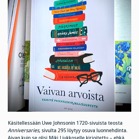
Käsitellessään Uwe Johnsonin 1720-sivuista teosta
Anniversaries
, sivulta 295 löytyy osuva luonnehdinta.
Aivan kuin se olisi Miki Liukkoselle kirjoitettu – ehkä