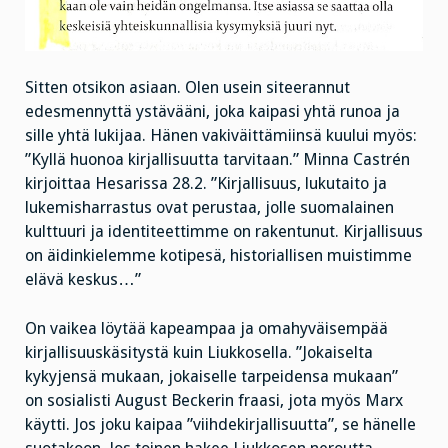
Sitten otsikon asiaan. Olen usein siteerannut
edesmennyttä ystävääni, joka kaipasi yhtä runoa ja
sille yhtä lukijaa. Hänen vakiväittämiinsä kuului myös:
”Kyllä huonoa kirjallisuutta tarvitaan.” Minna Castrén
kirjoittaa Hesarissa 28.2. ”Kirjallisuus, lukutaito ja
lukemisharrastus ovat perustaa, jolle suomalainen
kulttuuri ja identiteettimme on rakentunut. Kirjallisuus
on äidinkielemme kotipesä, historiallisen muistimme
elävä keskus…”
On vaikea löytää kapeampaa ja omahyväisempää
kirjallisuuskäsitystä kuin Liukkosella. ”Jokaiselta
kykyjensä mukaan, jokaiselle tarpeidensa mukaan”
on sosialisti August Beckerin fraasi, jota myös Marx
käytti. Jos joku kaipaa ”viihdekirjallisuutta”, se hänelle