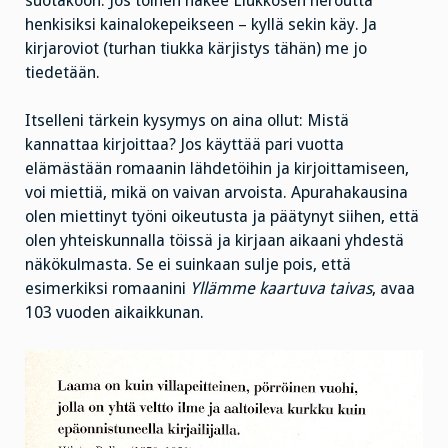
suotakoon. Jos toinen hakee Liukkosen neroutta
henkisiksi kainalokepeikseen – kyllä sekin käy. Ja
kirjaroviot (turhan tiukka kärjistys tähän) me jo
tiedetään.
Itselleni tärkein kysymys on aina ollut: Mistä
kannattaa kirjoittaa? Jos käyttää pari vuotta
elämästään romaanin lähdetöihin ja kirjoittamiseen,
voi miettiä, mikä on vaivan arvoista. Apurahakausina
olen miettinyt työni oikeutusta ja päätynyt siihen, että
olen yhteiskunnalla töissä ja kirjaan aikaani yhdestä
näkökulmasta. Se ei suinkaan sulje pois, että
esimerkiksi romaanini
Yllämme kaartuva taivas
, avaa
103 vuoden aikaikkunan.