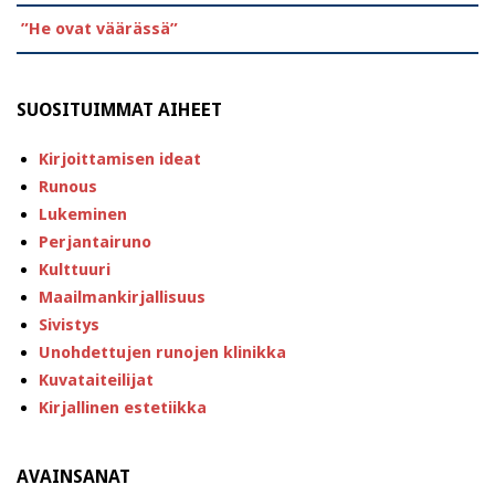
”He ovat väärässä”
SUOSITUIMMAT AIHEET
Kirjoittamisen ideat
Runous
Lukeminen
Perjantairuno
Kulttuuri
Maailmankirjallisuus
Sivistys
Unohdettujen runojen klinikka
Kuvataiteilijat
Kirjallinen estetiikka
AVAINSANAT