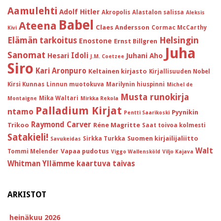
Aamulehti
Adolf Hitler
Akropolis
Alastalon salissa
Aleksis
Babel
Ateena
Claes Andersson
Cormac McCarthy
Kivi
Helsingin
Elämän tarkoitus
Enostone
Ernst Billgren
Juha
Sanomat
Idoli
Hesari
Juhani Aho
J.M. Coetzee
Siro
Kari Aronpuro
Keltainen kirjasto
Kirjallisuuden Nobel
Kirsi Kunnas
Linnun muotokuva
Marilynin hiuspinni
Michel de
Musta runokirja
Mika Waltari
Montaigne
Mirkka Rekola
Palladium Kirjat
ntamo
Pyynikin
Pentti Saarikoski
Raymond Carver
Trikoo
Réne Magritte
Saat toivoa kolmesti
Satakieli!
Suomen kirjailijaliitto
Sirkka Turkka
Savukeidas
Walt
Vapaa pudotus
Tommi Melender
Viggo Wallensköld
Viljo Kajava
Whitman
Yllämme kaartuva taivas
ARKISTOT
heinäkuu 2026