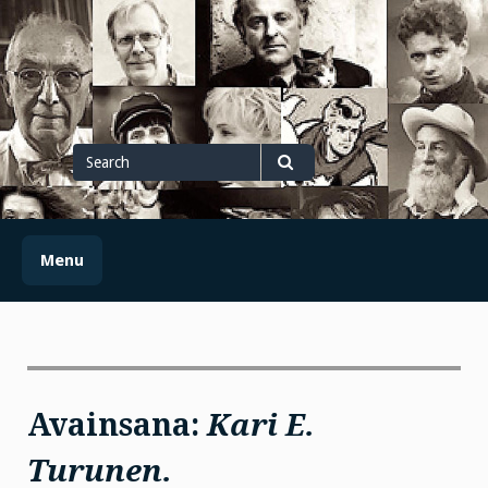
Skip
to
content
Search
for
Search
Menu
Avainsana:
Kari E.
Turunen.