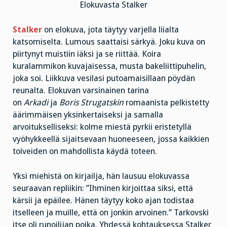
Elokuvasta Stalker
Stalker
on elokuva, jota täytyy varjella liialta
katsomiselta. Lumous saattaisi särkyä. Joku kuva on
piirtynyt muistiin iäksi ja se riittää. Koira
kuralammikon kuvajaisessa, musta bakeliittipuhelin,
joka soi. Liikkuva vesilasi putoamaisillaan pöydän
reunalta. Elokuvan varsinainen tarina
on
Arkadi
ja
Boris Strugatskin
romaanista pelkistetty
äärimmäisen yksinkertaiseksi ja samalla
arvoitukselliseksi: kolme miestä pyrkii eristetyllä
vyöhykkeellä sijaitsevaan huoneeseen, jossa kaikkien
toiveiden on mahdollista käydä toteen.
Yksi miehistä on kirjailja, hän lausuu elokuvassa
seuraavan repliikin: ”Ihminen kirjoittaa siksi, että
kärsii ja epäilee. Hänen täytyy koko ajan todistaa
itselleen ja muille, että on jonkin arvoinen.” Tarkovski
itse oli runoilijan poika. Yhdessä kohtauksessa Stalker