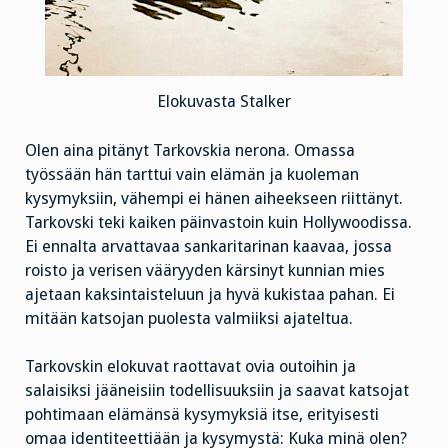
Elokuvasta Stalker
Olen aina pitänyt Tarkovskia nerona. Omassa
työssään hän tarttui vain elämän ja kuoleman
kysymyksiin, vähempi ei hänen aiheekseen riittänyt.
Tarkovski teki kaiken päinvastoin kuin Hollywoodissa.
Ei ennalta arvattavaa sankaritarinan kaavaa, jossa
roisto ja verisen vääryyden kärsinyt kunnian mies
ajetaan kaksintaisteluun ja hyvä kukistaa pahan. Ei
mitään katsojan puolesta valmiiksi ajateltua.
Tarkovskin elokuvat raottavat ovia outoihin ja
salaisiksi jääneisiin todellisuuksiin ja saavat katsojat
pohtimaan elämänsä kysymyksiä itse, erityisesti
omaa identiteettiään ja kysymystä: Kuka minä olen?