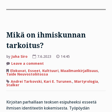
Mikä on ihmiskunnan
tarkoitus?
by
Juha Siro
7.6.2023
14:45
on
Leave a comment
Mikä
on
Elokuvat
,
Esseet
,
Kulttuuri
,
Maailmankirjallisuus
,
ihmiskunnan
Taide Neuvostoliitossa
tarkoitus?
Andrei Tarkovski
,
Kari E. Turunen.
,
Martyrologia
,
Stalker
Kirjoitan parhaillaan teoksen esipuheeksi esseetä
ihmisen identiteetin kokemisesta. Työpöydän