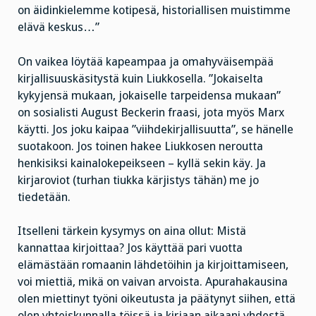
on äidinkielemme kotipesä, historiallisen muistimme
elävä keskus…”
On vaikea löytää kapeampaa ja omahyväisempää
kirjallisuuskäsitystä kuin Liukkosella. ”Jokaiselta
kykyjensä mukaan, jokaiselle tarpeidensa mukaan”
on sosialisti August Beckerin fraasi, jota myös Marx
käytti. Jos joku kaipaa ”viihdekirjallisuutta”, se hänelle
suotakoon. Jos toinen hakee Liukkosen neroutta
henkisiksi kainalokepeikseen – kyllä sekin käy. Ja
kirjaroviot (turhan tiukka kärjistys tähän) me jo
tiedetään.
Itselleni tärkein kysymys on aina ollut: Mistä
kannattaa kirjoittaa? Jos käyttää pari vuotta
elämästään romaanin lähdetöihin ja kirjoittamiseen,
voi miettiä, mikä on vaivan arvoista. Apurahakausina
olen miettinyt työni oikeutusta ja päätynyt siihen, että
olen yhteiskunnalla töissä ja kirjaan aikaani yhdestä