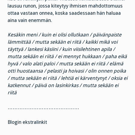
lausuu runon, jossa kiteytyy ihmisen mahdottomuus
ottaa vastaan onnea, koska saadessaan hän haluaa
aina vain enemmän.
Kesäkin meni / kuin ei olisi ollutkaan / päivänpaiste
lämmittää / mutta sekään ei riitä / kaikki mikä voi
täyttyä / lankesi käsiini / kuin viisilehtinen apila /
mutta sekään ei riitä / ei mennyt hukkaan / paha eikä
hyvä / valo alati paloi / mutta sekään ei riitä / elämä
otti huostaansa / pelasti ja hoivasi / olin onnen poika
/ mutta sekään ei riitä / lehtiä ei kärventynyt / oksia ei
katkennut / päivä on lasinkirkas / mutta sekään ei
riitä
……………………………………
Blogin ekstralinkit