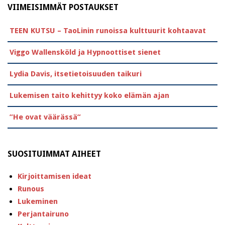
VIIMEISIMMÄT POSTAUKSET
TEEN KUTSU – TaoLinin runoissa kulttuurit kohtaavat
Viggo Wallensköld ja Hypnoottiset sienet
Lydia Davis, itsetietoisuuden taikuri
Lukemisen taito kehittyy koko elämän ajan
”He ovat väärässä”
SUOSITUIMMAT AIHEET
Kirjoittamisen ideat
Runous
Lukeminen
Perjantairuno