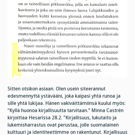
Sitten otsikon asiaan. Olen usein siteerannut
edesmennyttä ystävääni, joka kaipasi yhtä runoa ja
sille yhtä lukijaa. Hänen vakiväittämiinsä kuului myös:
”Kyllä huonoa kirjallisuutta tarvitaan.” Minna Castrén
kirjoittaa Hesarissa 28.2. ”Kirjallisuus, lukutaito ja
lukemisharrastus ovat perustaa, jolle suomalainen
kulttuuri ja identiteettimme on rakentunut. Kirjallisuus