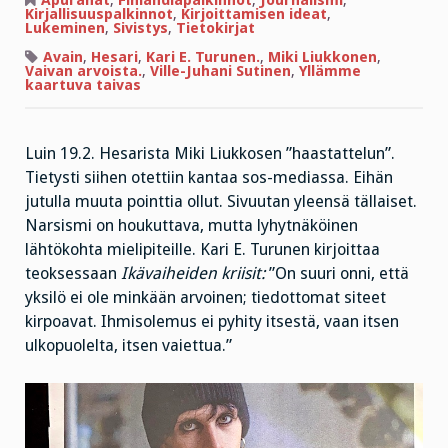
Apurahat
,
Finlandiapalkinnot
,
Journalismi
,
tarvitaan!
Kirjallisuuspalkinnot
,
Kirjoittamisen ideat
,
Lukeminen
,
Sivistys
,
Tietokirjat
Avain
,
Hesari
,
Kari E. Turunen.
,
Miki Liukkonen
,
Vaivan arvoista.
,
Ville-Juhani Sutinen
,
Yllämme
kaartuva taivas
Luin 19.2. Hesarista Miki Liukkosen ”haastattelun”.
Tietysti siihen otettiin kantaa sos-mediassa. Eihän
jutulla muuta pointtia ollut. Sivuutan yleensä tällaiset.
Narsismi on houkuttava, mutta lyhytnäköinen
lähtökohta mielipiteille. Kari E. Turunen kirjoittaa
teoksessaan
Ikävaiheiden kriisit:
”On suuri onni, että
yksilö ei ole minkään arvoinen; tiedottomat siteet
kirpoavat. Ihmisolemus ei pyhity itsestä, vaan itsen
ulkopuolelta, itsen vaiettua.”