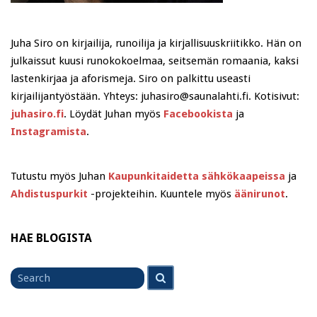
Juha Siro on kirjailija, runoilija ja kirjallisuuskriitikko. Hän on
julkaissut kuusi runokokoelmaa, seitsemän romaania, kaksi
lastenkirjaa ja aforismeja. Siro on palkittu useasti
kirjailijantyöstään. Yhteys: juhasiro@saunalahti.fi. Kotisivut:
juhasiro.fi
. Löydät Juhan myös
Facebookista
ja
Instagramista
.
Tutustu myös Juhan
Kaupunkitaidetta sähkökaapeissa
ja
Ahdistuspurkit
-projekteihin. Kuuntele myös
äänirunot
.
HAE BLOGISTA
Search
Search
for