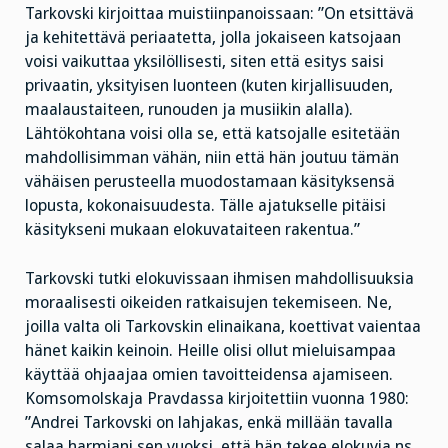
Tarkovski kirjoittaa muistiinpanoissaan: ”On etsittävä
ja kehitettävä periaatetta, jolla jokaiseen katsojaan
voisi vaikuttaa yksilöllisesti, siten että esitys saisi
privaatin, yksityisen luonteen (kuten kirjallisuuden,
maalaustaiteen, runouden ja musiikin alalla).
Lähtökohtana voisi olla se, että katsojalle esitetään
mahdollisimman vähän, niin että hän joutuu tämän
vähäisen perusteella muodostamaan käsityksensä
lopusta, kokonaisuudesta. Tälle ajatukselle pitäisi
käsitykseni mukaan elokuvataiteen rakentua.”
Tarkovski tutki elokuvissaan ihmisen mahdollisuuksia
moraalisesti oikeiden ratkaisujen tekemiseen. Ne,
joilla valta oli Tarkovskin elinaikana, koettivat vaientaa
hänet kaikin keinoin. Heille olisi ollut mieluisampaa
käyttää ohjaajaa omien tavoitteidensa ajamiseen.
Komsomolskaja Pravdassa kirjoitettiin vuonna 1980:
”Andrei Tarkovski on lahjakas, enkä millään tavalla
salaa harmiani sen vuoksi, että hän tekee elokuvia ns.