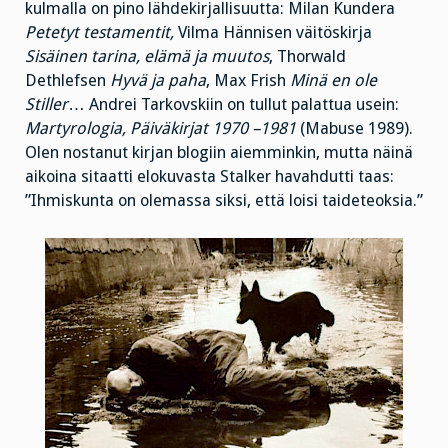
kulmalla on pino lähdekirjallisuutta: Milan Kundera
Petetyt testamentit,
Vilma Hännisen väitöskirja
Sisäinen tarina, elämä ja muutos
, Thorwald
Dethlefsen
Hyvä ja paha
, Max Frish
Minä en ole
Stiller
… Andrei Tarkovskiin on tullut palattua usein:
Martyrologia, Päiväkirjat 1970 –1981
(Mabuse 1989).
Olen nostanut kirjan blogiin aiemminkin, mutta näinä
aikoina sitaatti elokuvasta Stalker havahdutti taas:
”Ihmiskunta on olemassa siksi, että loisi taideteoksia.”