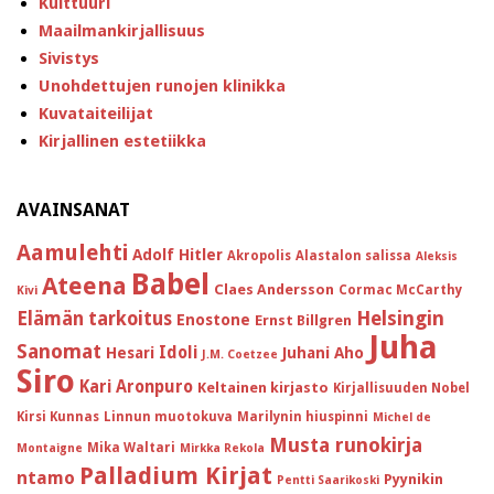
Kulttuuri
Maailmankirjallisuus
Sivistys
Unohdettujen runojen klinikka
Kuvataiteilijat
Kirjallinen estetiikka
AVAINSANAT
Aamulehti
Adolf Hitler
Akropolis
Alastalon salissa
Aleksis
Babel
Ateena
Claes Andersson
Cormac McCarthy
Kivi
Helsingin
Elämän tarkoitus
Enostone
Ernst Billgren
Juha
Sanomat
Idoli
Hesari
Juhani Aho
J.M. Coetzee
Siro
Kari Aronpuro
Keltainen kirjasto
Kirjallisuuden Nobel
Kirsi Kunnas
Linnun muotokuva
Marilynin hiuspinni
Michel de
Musta runokirja
Mika Waltari
Montaigne
Mirkka Rekola
Palladium Kirjat
ntamo
Pyynikin
Pentti Saarikoski