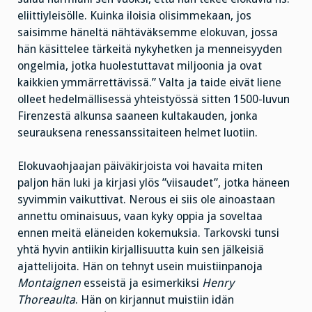
eliittiyleisölle. Kuinka iloisia olisimmekaan, jos
saisimme häneltä nähtäväksemme elokuvan, jossa
hän käsittelee tärkeitä nykyhetken ja menneisyyden
ongelmia, jotka huolestuttavat miljoonia ja ovat
kaikkien ymmärrettävissä.” Valta ja taide eivät liene
olleet hedelmällisessä yhteistyössä sitten 1500-luvun
Firenzestä alkunsa saaneen kultakauden, jonka
seurauksena renessanssitaiteen helmet luotiin.
Elokuvaohjaajan päiväkirjoista voi havaita miten
paljon hän luki ja kirjasi ylös ”viisaudet”, jotka häneen
syvimmin vaikuttivat. Nerous ei siis ole ainoastaan
annettu ominaisuus, vaan kyky oppia ja soveltaa
ennen meitä eläneiden kokemuksia. Tarkovski tunsi
yhtä hyvin antiikin kirjallisuutta kuin sen jälkeisiä
ajattelijoita. Hän on tehnyt usein muistiinpanoja
Montaignen
esseistä ja esimerkiksi
Henry
Thoreaulta
. Hän on kirjannut muistiin idän