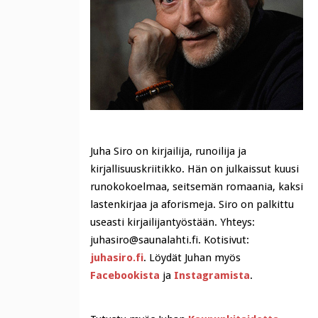
Juha Siro on kirjailija, runoilija ja
kirjallisuuskriitikko. Hän on julkaissut kuusi
runokokoelmaa, seitsemän romaania, kaksi
lastenkirjaa ja aforismeja. Siro on palkittu
useasti kirjailijantyöstään. Yhteys:
juhasiro@saunalahti.fi. Kotisivut:
juhasiro.fi
. Löydät Juhan myös
Facebookista
ja
Instagramista
.