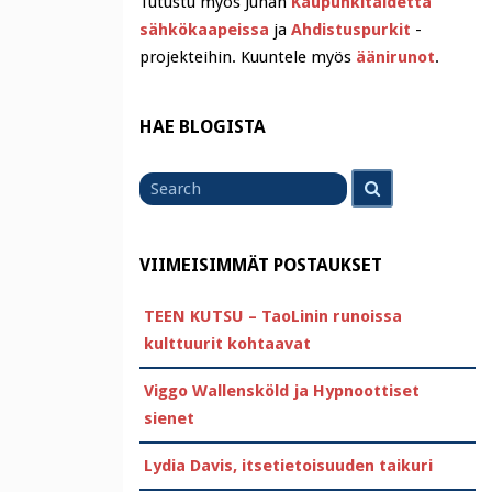
Tutustu myös Juhan
Kaupunkitaidetta
sähkökaapeissa
ja
Ahdistuspurkit
-
projekteihin. Kuuntele myös
äänirunot
.
HAE BLOGISTA
Search
Search
for
VIIMEISIMMÄT POSTAUKSET
TEEN KUTSU – TaoLinin runoissa
kulttuurit kohtaavat
Viggo Wallensköld ja Hypnoottiset
sienet
Lydia Davis, itsetietoisuuden taikuri