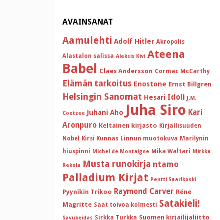
AVAINSANAT
Aamulehti
Adolf Hitler
Akropolis
Ateena
Alastalon salissa
Aleksis Kivi
Babel
Claes Andersson
Cormac McCarthy
Elämän tarkoitus
Enostone
Ernst Billgren
Helsingin Sanomat
Idoli
Hesari
J.M.
Juha Siro
Kari
Juhani Aho
Coetzee
Aronpuro
Keltainen kirjasto
Kirjallisuuden
Nobel
Kirsi Kunnas
Linnun muotokuva
Marilynin
hiuspinni
Mika Waltari
Michel de Montaigne
Mirkka
Musta runokirja
ntamo
Rekola
Palladium Kirjat
Pentti Saarikoski
Raymond Carver
Pyynikin Trikoo
Réne
Satakieli!
Magritte
Saat toivoa kolmesti
Suomen kirjailijaliitto
Sirkka Turkka
Savukeidas