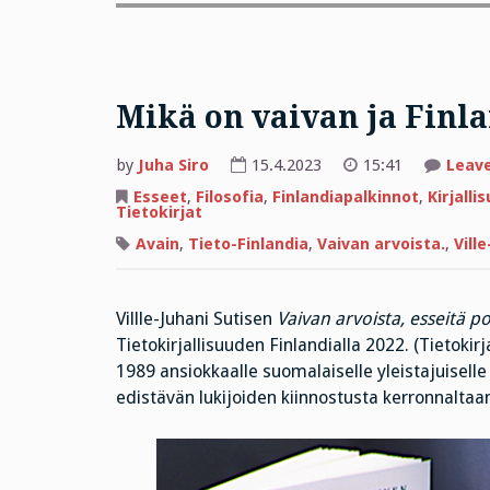
Mikä on vaivan ja Finl
by
Juha Siro
15.4.2023
15:41
Leav
Esseet
,
Filosofia
,
Finlandiapalkinnot
,
Kirjalli
Tietokirjat
Avain
,
Tieto-Finlandia
,
Vaivan arvoista.
,
Vill
Villle-Juhani Sutisen
Vaivan arvoista, esseitä po
Tietokirjallisuuden Finlandialla 2022. (Tietoki
1989 ansiokkaalle suomalaiselle yleistajuiselle 
edistävän lukijoiden kiinnostusta kerronnaltaan