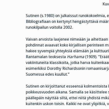
Kuv
Sutinen (s.1980) on julkaissut runokokoelmia, e
Bibliografiaan on kertynyt hengästyttävä määrä
runokilpailun voitolla 2002.
Vaivan arvoista laajenee nimeään ja aihettaan 
pohdinnat avaavat koko kirjallisen perinteen merk
hakee syvempiä yhteyksiä elämään ja kulttuuriin
Rantamalan teoksesta
Harhama
(1909). ”Erää
vakiintuneita klassikoita, jotka harva kuitenk
esimerkiksi Dorothy Richardsonin romaanisar
Suomessa edes kuullut.”
Sutinen on kirjoittanut esseensä kolmentoista ki
poikkeusvuoden aikana. Samalla se käsittelee sit
päällepäin näyttää siltä, ettei niitä yhdistä mik
kuitenkin uskon toisin. Kaikki ne ovat ylipitkiä, v