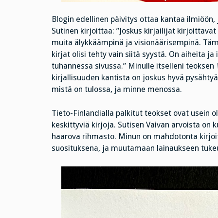
Blogin edellinen päivitys ottaa kantaa ilmiöö
Sutinen kirjoittaa: ”Joskus kirjailijat kirjoitta
muita älykkäämpinä ja visionäärisempinä. Tämä 
kirjat olisi tehty vain siitä syystä. On aiheita ja
tuhannessa sivussa.” Minulle itselleni teoksen
kirjallisuuden kantista on joskus hyvä pysäht
mistä on tulossa, ja minne menossa.
Tieto-Finlandialla palkitut teokset ovat usein
keskittyviä kirjoja. Sutisen Vaivan arvoista on 
haarova rihmasto. Minun on mahdotonta kirjoit
suosituksena, ja muutamaan lainaukseen tuke