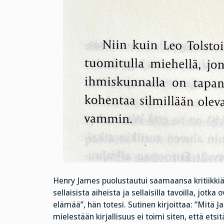
Henry James puolustautui saamaansa kritiikkiä ko
sellaisista aiheista ja sellaisilla tavoilla, jotk
elämää”, hän totesi. Sutinen kirjoittaa: ”Mitä J
mielestään kirjallisuus ei toimi siten, että etsi