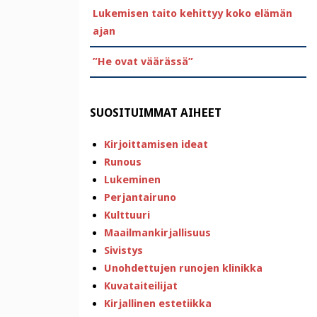
Lukemisen taito kehittyy koko elämän
ajan
”He ovat väärässä”
SUOSITUIMMAT AIHEET
Kirjoittamisen ideat
Runous
Lukeminen
Perjantairuno
Kulttuuri
Maailmankirjallisuus
Sivistys
Unohdettujen runojen klinikka
Kuvataiteilijat
Kirjallinen estetiikka