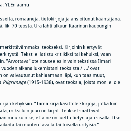
a: YLEn aamu
sseitä, romaaneja, tietokirjoja ja ansioitunut kääntäjänä.
, liki 70 teosta. Ura lähti alkuun Kaarinan kaupungin
merkittävämmäksi teokseksi. Kirjoihin kiertyvät
itystä. Teksti ei latistu kritiikiksi tai kehuiksi, vaan
. ”Arvottava” ote nousee esiin vain tekstissä Ilmari
t vuoden aikana lukemistani teoksista /…/ ovat
aan on vaivautunut kahlaamaan läpi, kun taas muut,
ja
Pilgrimage
(1915-1938), ovat teoksia, joista moni ei ole
rjan kehyksiin. ”Tämä kirja käsittelee kirjoja, jotka luin
ä, miksi luin juuri ne kirjat. Teokset saattavat
ään muu kuin se, että ne on luettu tietyn ajan sisällä. Itse
aikeita tai muuten tavalla tai toisella erityisiä.”