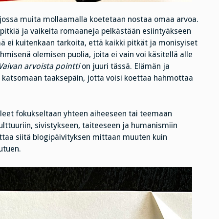
n, jossa muita mollaamalla koetetaan nostaa omaa arvoa.
vat pitkiä ja vaikeita romaaneja pelkästään esiintyäkseen
ei kuitenkaan tarkoita, että kaikki pitkät ja monisyiset
 ihmisenä olemisen puolia, joita ei vain voi käsitellä alle
Vaivan arvoista pointti
on juuri tässä. Elämän ja
yä katsomaan taaksepäin, jotta voisi koettaa hahmottaa
 olleet fokukseltaan yhteen aiheeseen tai teemaan
kulttuuriin, sivistykseen, taiteeseen ja humanismiin
taa siitä blogipäivityksen mittaan muuten kuin
utuen.