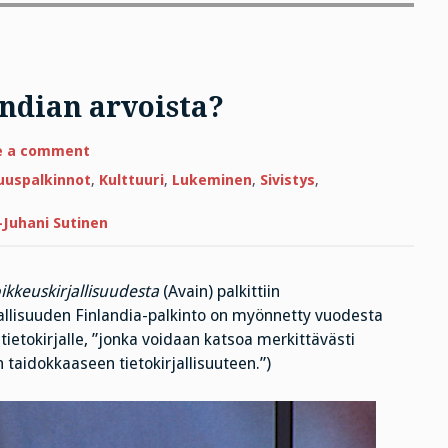
andian arvoista?
on
e a comment
Mikä
on
suuspalkinnot
,
Kulttuuri
,
Lukeminen
,
Sivistys
,
vaivan
ja
Finlandian
e-Juhani Sutinen
arvoista?
ikkeuskirjallisuudesta
(Avain) palkittiin
rjallisuuden Finlandia-palkinto on myönnetty vuodesta
tietokirjalle, ”jonka voidaan katsoa merkittävästi
 taidokkaaseen tietokirjallisuuteen.”)