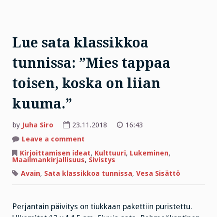
Lue sata klassikkoa
tunnissa: ”Mies tappaa
toisen, koska on liian
kuuma.”
by
Juha Siro
23.11.2018
16:43
on
Leave a comment
Lue
sata
Kirjoittamisen ideat
,
Kulttuuri
,
Lukeminen
,
klassikkoa
Maailmankirjallisuus
,
Sivistys
tunnissa:
”Mies
Avain
,
Sata klassikkoa tunnissa
,
Vesa Sisättö
tappaa
toisen,
koska
on
liian
Perjantain päivitys on tiukkaan pakettiin puristettu.
kuuma.”