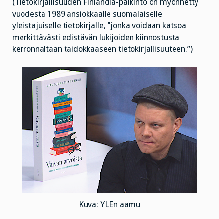
(Tietokirjallisuuden Finlandia-palkinto on myönnetty
vuodesta 1989 ansiokkaalle suomalaiselle
yleistajuiselle tietokirjalle, ”jonka voidaan katsoa
merkittävästi edistävän lukijoiden kiinnostusta
kerronnaltaan taidokkaaseen tietokirjallisuuteen.”)
Kuva: YLEn aamu