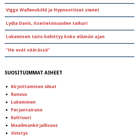
Viggo Wallensköld ja Hypnoottiset sienet
Lydia Davis, itsetietoisuuden taikuri
Lukemisen taito kehittyy koko elämän ajan
”He ovat väärässä”
SUOSITUIMMAT AIHEET
Kirjoittamisen ideat
Runous
Lukeminen
Perjantairuno
Kulttuuri
Maailmankirjallisuus
Sivistys