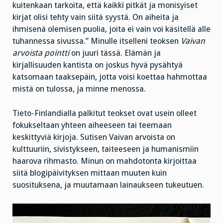
kuitenkaan tarkoita, että kaikki pitkät ja monisyiset
kirjat olisi tehty vain siitä syystä. On aiheita ja
ihmisenä olemisen puolia, joita ei vain voi käsitellä alle
tuhannessa sivussa.” Minulle itselleni teoksen
Vaivan
arvoista pointti
on juuri tässä. Elämän ja
kirjallisuuden kantista on joskus hyvä pysähtyä
katsomaan taaksepäin, jotta voisi koettaa hahmottaa
mistä on tulossa, ja minne menossa.
Tieto-Finlandialla palkitut teokset ovat usein olleet
fokukseltaan yhteen aiheeseen tai teemaan
keskittyviä kirjoja. Sutisen Vaivan arvoista on
kulttuuriin, sivistykseen, taiteeseen ja humanismiin
haarova rihmasto. Minun on mahdotonta kirjoittaa
siitä blogipäivityksen mittaan muuten kuin
suosituksena, ja muutamaan lainaukseen tukeutuen.