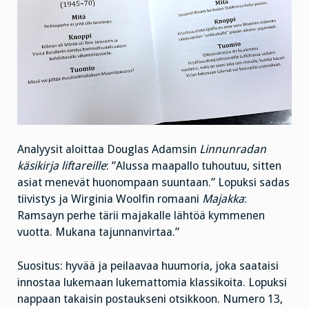
Analyysit aloittaa Douglas Adamsin
Linnunradan
käsikirja liftareille
: ”Alussa maapallo tuhoutuu, sitten
asiat menevät huonompaan suuntaan.” Lopuksi sadas
tiivistys ja Wirginia Woolfin romaani
Majakka
:
Ramsayn perhe tärii majakalle lähtöä kymmenen
vuotta. Mukana tajunnanvirtaa.”
Suositus: hyvää ja peilaavaa huumoria, joka saataisi
innostaa lukemaan lukemattomia klassikoita. Lopuksi
nappaan takaisin postaukseni otsikkoon. Numero 13,