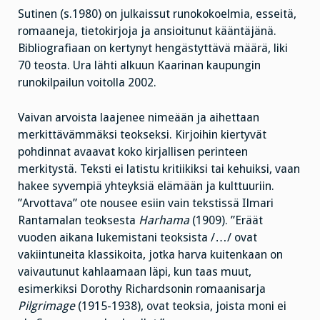
Sutinen (s.1980) on julkaissut runokokoelmia, esseitä,
romaaneja, tietokirjoja ja ansioitunut kääntäjänä.
Bibliografiaan on kertynyt hengästyttävä määrä, liki
70 teosta. Ura lähti alkuun Kaarinan kaupungin
runokilpailun voitolla 2002.
Vaivan arvoista laajenee nimeään ja aihettaan
merkittävämmäksi teokseksi. Kirjoihin kiertyvät
pohdinnat avaavat koko kirjallisen perinteen
merkitystä. Teksti ei latistu kritiikiksi tai kehuiksi, vaan
hakee syvempiä yhteyksiä elämään ja kulttuuriin.
”Arvottava” ote nousee esiin vain tekstissä Ilmari
Rantamalan teoksesta
Harhama
(1909). ”Eräät
vuoden aikana lukemistani teoksista /…/ ovat
vakiintuneita klassikoita, jotka harva kuitenkaan on
vaivautunut kahlaamaan läpi, kun taas muut,
esimerkiksi Dorothy Richardsonin romaanisarja
Pilgrimage
(1915-1938), ovat teoksia, joista moni ei