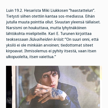
Luin 19.2. Hesarista Miki Liukkosen ”haastattelun”.
Tietysti siihen otettiin kantaa sos-mediassa. Eihän
jutulla muuta pointtia ollut. Sivuutan yleensä tällaiset.
Narsismi on houkuttava, mutta lyhytnäköinen
lähtökohta mielipiteille. Kari E. Turunen kirjoittaa
teoksessaan
Ikävaiheiden kriisit:
”On suuri onni, että
yksilö ei ole minkään arvoinen; tiedottomat siteet
kirpoavat. Ihmisolemus ei pyhity itsestä, vaan itsen
ulkopuolelta, itsen vaiettua.”