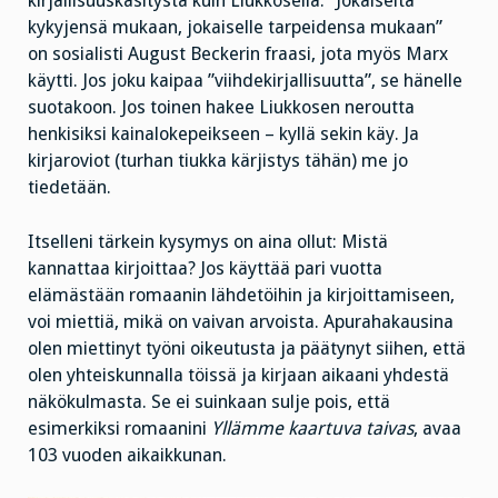
kirjallisuuskäsitystä kuin Liukkosella. ”Jokaiselta
kykyjensä mukaan, jokaiselle tarpeidensa mukaan”
on sosialisti August Beckerin fraasi, jota myös Marx
käytti. Jos joku kaipaa ”viihdekirjallisuutta”, se hänelle
suotakoon. Jos toinen hakee Liukkosen neroutta
henkisiksi kainalokepeikseen – kyllä sekin käy. Ja
kirjaroviot (turhan tiukka kärjistys tähän) me jo
tiedetään.
Itselleni tärkein kysymys on aina ollut: Mistä
kannattaa kirjoittaa? Jos käyttää pari vuotta
elämästään romaanin lähdetöihin ja kirjoittamiseen,
voi miettiä, mikä on vaivan arvoista. Apurahakausina
olen miettinyt työni oikeutusta ja päätynyt siihen, että
olen yhteiskunnalla töissä ja kirjaan aikaani yhdestä
näkökulmasta. Se ei suinkaan sulje pois, että
esimerkiksi romaanini
Yllämme kaartuva taivas
, avaa
103 vuoden aikaikkunan.