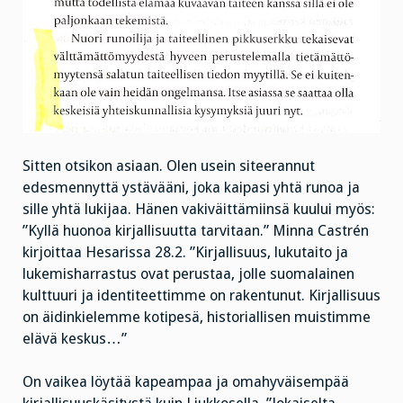
Sitten otsikon asiaan. Olen usein siteerannut
edesmennyttä ystävääni, joka kaipasi yhtä runoa ja
sille yhtä lukijaa. Hänen vakiväittämiinsä kuului myös:
”Kyllä huonoa kirjallisuutta tarvitaan.” Minna Castrén
kirjoittaa Hesarissa 28.2. ”Kirjallisuus, lukutaito ja
lukemisharrastus ovat perustaa, jolle suomalainen
kulttuuri ja identiteettimme on rakentunut. Kirjallisuus
on äidinkielemme kotipesä, historiallisen muistimme
elävä keskus…”
On vaikea löytää kapeampaa ja omahyväisempää