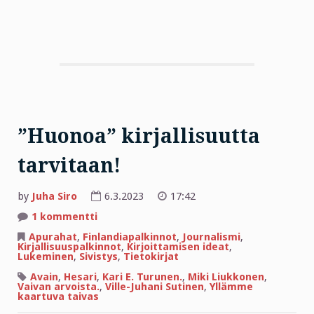
”Huonoa” kirjallisuutta
tarvitaan!
by
Juha Siro
6.3.2023
17:42
artikkeliin
1 kommentti
”Huonoa”
kirjallisuutta
Apurahat
,
Finlandiapalkinnot
,
Journalismi
,
tarvitaan!
Kirjallisuuspalkinnot
,
Kirjoittamisen ideat
,
Lukeminen
,
Sivistys
,
Tietokirjat
Avain
,
Hesari
,
Kari E. Turunen.
,
Miki Liukkonen
,
Vaivan arvoista.
,
Ville-Juhani Sutinen
,
Yllämme
kaartuva taivas