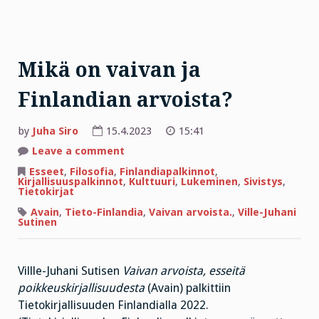
Mikä on vaivan ja
Finlandian arvoista?
by
Juha Siro
15.4.2023
15:41
on
Leave a comment
Mikä
on
Esseet
,
Filosofia
,
Finlandiapalkinnot
,
vaivan
Kirjallisuuspalkinnot
,
Kulttuuri
,
Lukeminen
,
Sivistys
,
ja
Tietokirjat
Finlandian
arvoista?
Avain
,
Tieto-Finlandia
,
Vaivan arvoista.
,
Ville-Juhani
Sutinen
Villle-Juhani Sutisen
Vaivan arvoista, esseitä
poikkeuskirjallisuudesta
(Avain) palkittiin
Tietokirjallisuuden Finlandialla 2022.