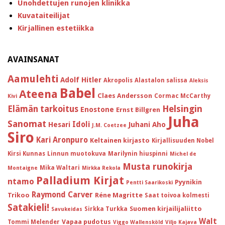
Unohdettujen runojen klinikka
Kuvataiteilijat
Kirjallinen estetiikka
AVAINSANAT
Aamulehti
Adolf Hitler
Akropolis
Alastalon salissa
Aleksis
Babel
Ateena
Claes Andersson
Cormac McCarthy
Kivi
Helsingin
Elämän tarkoitus
Enostone
Ernst Billgren
Juha
Sanomat
Idoli
Hesari
Juhani Aho
J.M. Coetzee
Siro
Kari Aronpuro
Keltainen kirjasto
Kirjallisuuden Nobel
Kirsi Kunnas
Linnun muotokuva
Marilynin hiuspinni
Michel de
Musta runokirja
Mika Waltari
Montaigne
Mirkka Rekola
Palladium Kirjat
ntamo
Pyynikin
Pentti Saarikoski
Raymond Carver
Trikoo
Réne Magritte
Saat toivoa kolmesti
Satakieli!
Suomen kirjailijaliitto
Sirkka Turkka
Savukeidas
Walt
Vapaa pudotus
Tommi Melender
Viggo Wallensköld
Viljo Kajava