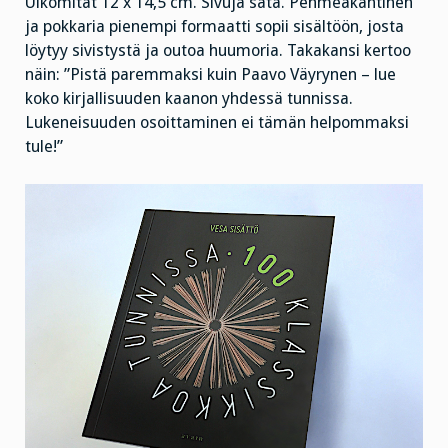
Ulkomitat 12 x 14,5 cm. Sivuja sata. Pehmeäkantinen
ja pokkaria pienempi formaatti sopii sisältöön, josta
löytyy sivistystä ja outoa huumoria. Takakansi kertoo
näin: ”Pistä paremmaksi kuin Paavo Väyrynen – lue
koko kirjallisuuden kaanon yhdessä tunnissa.
Lukeneisuuden osoittaminen ei tämän helpommaksi
tule!”