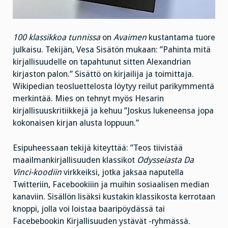
100 klassikkoa tunnissa
on
Avaimen
kustantama tuore
julkaisu. Tekijän, Vesa Sisätön mukaan: ”Pahinta mitä
kirjallisuudelle on tapahtunut sitten Alexandrian
kirjaston palon.” Sisättö on kirjailija ja toimittaja.
Wikipedian teosluettelosta löytyy reilut parikymmentä
merkintää. Mies on tehnyt myös Hesarin
kirjallisuuskritiikkejä ja kehuu ”Joskus lukeneensa jopa
kokonaisen kirjan alusta loppuun.”
Esipuheessaan tekijä kiteyttää: ”Teos tiivistää
maailmankirjallisuuden klassikot
Odysseiasta Da
Vinci-koodiin
virkkeiksi, jotka jaksaa naputella
Twitteriin, Facebookiiin ja muihin sosiaalisen median
kanaviin. Sisällön lisäksi kustakin klassikosta kerrotaan
knoppi, jolla voi loistaa baaripöydässä tai
Facebebookin Kirjallisuuden ystävät -ryhmässä.