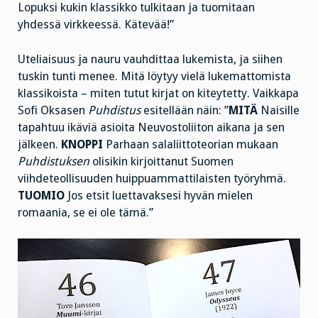
Lopuksi kukin klassikko tulkitaan ja tuomitaan
yhdessä virkkeessä. Kätevää!”
Uteliaisuus ja nauru vauhdittaa lukemista, ja siihen
tuskin tunti menee. Mitä löytyy vielä lukemattomista
klassikoista – miten tutut kirjat on kiteytetty. Vaikkapa
Sofi Oksasen
Puhdistus
esitellään
näin: ”
MITÄ
Naisille
tapahtuu ikäviä asioita Neuvostoliiton aikana ja sen
jälkeen.
KNOPPI
Parhaan salaliittoteorian mukaan
Puhdistuksen
olisikin kirjoittanut Suomen
viihdeteollisuuden huippuammattilaisten työryhmä.
TUOMIO
Jos etsit luettavaksesi hyvän mielen
romaania, se ei ole tämä.”