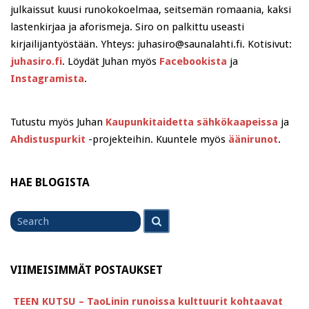
julkaissut kuusi runokokoelmaa, seitsemän romaania, kaksi
lastenkirjaa ja aforismeja. Siro on palkittu useasti
kirjailijantyöstään. Yhteys: juhasiro@saunalahti.fi. Kotisivut:
juhasiro.fi
. Löydät Juhan myös
Facebookista
ja
Instagramista
.
Tutustu myös Juhan
Kaupunkitaidetta sähkökaapeissa
ja
Ahdistuspurkit
-projekteihin. Kuuntele myös
äänirunot
.
HAE BLOGISTA
Search
Search
for
VIIMEISIMMÄT POSTAUKSET
TEEN KUTSU – TaoLinin runoissa kulttuurit kohtaavat