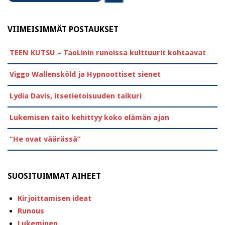
VIIMEISIMMÄT POSTAUKSET
TEEN KUTSU – TaoLinin runoissa kulttuurit kohtaavat
Viggo Wallensköld ja Hypnoottiset sienet
Lydia Davis, itsetietoisuuden taikuri
Lukemisen taito kehittyy koko elämän ajan
”He ovat väärässä”
SUOSITUIMMAT AIHEET
Kirjoittamisen ideat
Runous
Lukeminen