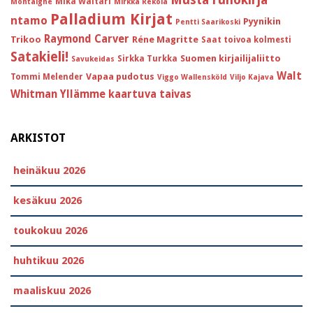
Mika Waltari
Montaigne
Mirkka Rekola
Palladium Kirjat
ntamo
Pyynikin
Pentti Saarikoski
Raymond Carver
Trikoo
Réne Magritte
Saat toivoa kolmesti
Satakieli!
Suomen kirjailijaliitto
Sirkka Turkka
Savukeidas
Walt
Vapaa pudotus
Tommi Melender
Viggo Wallensköld
Viljo Kajava
Whitman
Yllämme kaartuva taivas
ARKISTOT
heinäkuu 2026
kesäkuu 2026
toukokuu 2026
huhtikuu 2026
maaliskuu 2026