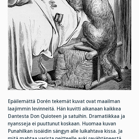
Epäilemättä Dorén tekemät kuvat ovat maailman
laajimmin levinneitä. Hän kuvitti aikanaan kaikkea
Dantesta Don Quioteen ja satuihin. Dramatiikkaa ja
nyansseja ei puuttunut koskaan. Huomaa kuvan
Punahilkan isoäidin sängyn alle luikahtava kissa. Ja
mitä mahtaa varista peitteelle auki revähtäneestä