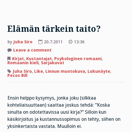
Elämän tärkein taito?
by
Juha Siro
20.7.2011
13:36
on
Leave a comment
Elämän
tärkein
Kirjat
,
Kustantajat
,
Psykologinen romaani
,
taito?
Romaanin kieli
,
Sarjakuvat
Juha Siro
,
Like
,
Linnun muotokuva
,
Lukunäyte
,
Pecos Bill
Ensin helppo kysymys, jonka joku (silkkaa
kohteliaisuuttaan) saattaa joskus tehdä: ”Koska
sinulta on odotettavissa uusi kirja?” Silloin kun
käsikirjoitus ja kustannussopimus on tehty, siihen on
yksinkertaista vastata. Muulloin ei.