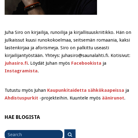
Juha Siro on kirjailija, runoilija ja kirjallisuuskriitikko. Hän on
julkaissut kuusi runokokoelmaa, seitsemän romaania, kaksi
lastenkirjaa ja aforismeja. Siro on palkittu useasti
kirjailijantyöstään. Yhteys: juhasiro@saunalahti.fi. Kotisivut:
juhasiro.fi
. Löydät Juhan myös
Facebookista
ja
Instagramista
.
Tutustu myös Juhan
Kaupunkitaidetta sähkökaapeissa
ja
Ahdistuspurkit
-projekteihin. Kuuntele myös
äänirunot
.
HAE BLOGISTA
Search
Search
for