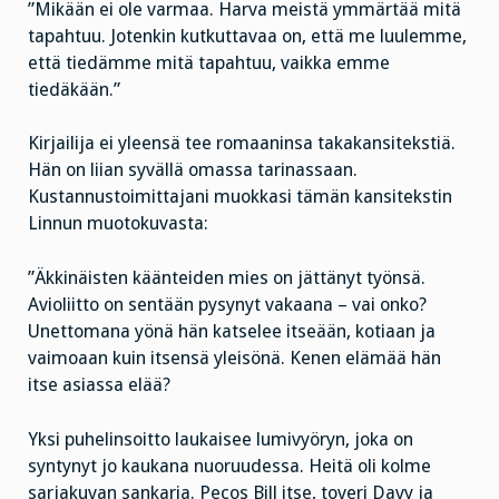
”Mikään ei ole varmaa. Harva meistä ymmärtää mitä
tapahtuu. Jotenkin kutkuttavaa on, että me luulemme,
että tiedämme mitä tapahtuu, vaikka emme
tiedäkään.”
Kirjailija ei yleensä tee romaaninsa takakansitekstiä.
Hän on liian syvällä omassa tarinassaan.
Kustannustoimittajani muokkasi tämän kansitekstin
Linnun muotokuvasta:
”Äkkinäisten käänteiden mies on jättänyt työnsä.
Avioliitto on sentään pysynyt vakaana – vai onko?
Unettomana yönä hän katselee itseään, kotiaan ja
vaimoaan kuin itsensä yleisönä. Kenen elämää hän
itse asiassa elää?
Yksi puhelinsoitto laukaisee lumivyöryn, joka on
syntynyt jo kaukana nuoruudessa. Heitä oli kolme
sarjakuvan sankaria. Pecos Bill itse, toveri Davy ja