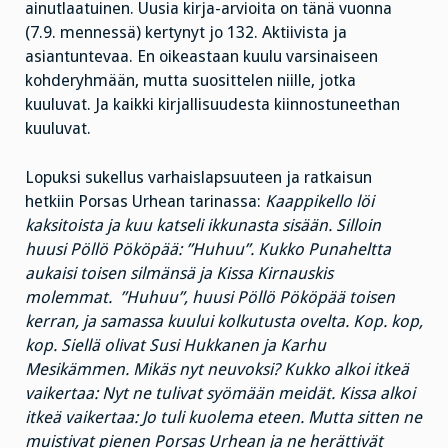
ainutlaatuinen. Uusia kirja-arvioita on tänä vuonna
(7.9. mennessä) kertynyt jo 132. Aktiivista ja
asiantuntevaa. En oikeastaan kuulu varsinaiseen
kohderyhmään, mutta suosittelen niille, jotka
kuuluvat. Ja kaikki kirjallisuudesta kiinnostuneethan
kuuluvat.
Lopuksi sukellus varhaislapsuuteen ja ratkaisun
hetkiin Porsas Urhean tarinassa:
Kaappikello löi
kaksitoista ja kuu katseli ikkunasta sisään. Silloin
huusi Pöllö Pököpää: ”Huhuu”. Kukko Punaheltta
aukaisi toisen silmänsä ja Kissa Kirnauskis
molemmat. ”Huhuu”, huusi Pöllö Pököpää toisen
kerran, ja samassa kuului kolkutusta ovelta. Kop. kop,
kop. Siellä olivat Susi Hukkanen ja Karhu
Mesikämmen. Mikäs nyt neuvoksi? Kukko alkoi itkeä
vaikertaa: Nyt ne tulivat syömään meidät. Kissa alkoi
itkeä vaikertaa: Jo tuli kuolema eteen. Mutta sitten ne
muistivat pienen Porsas Urhean ja ne herättivät