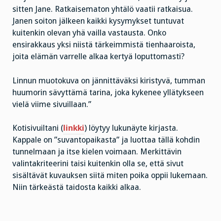
sitten Jane. Ratkaisematon yhtälö vaatii ratkaisua.
Janen soiton jälkeen kaikki kysymykset tuntuvat
kuitenkin olevan yhä vailla vastausta. Onko
ensirakkaus yksi niistä tärkeimmistä tienhaaroista,
joita elämän varrelle alkaa kertyä loputtomasti?
Linnun muotokuva on jännittäväksi kiristyvä, tumman
huumorin sävyttämä tarina, joka kykenee yllätykseen
vielä viime sivuillaan.”
Kotisivuiltani (
linkki
) löytyy lukunäyte kirjasta.
Kappale on ”suvantopaikasta” ja luottaa tällä kohdin
tunnelmaan ja itse kielen voimaan. Merkittävin
valintakriteerini taisi kuitenkin olla se, että sivut
sisältävät kuvauksen siitä miten poika oppii lukemaan.
Niin tärkeästä taidosta kaikki alkaa.