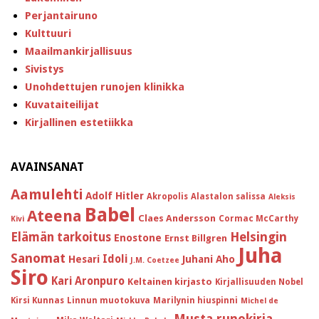
Perjantairuno
Kulttuuri
Maailmankirjallisuus
Sivistys
Unohdettujen runojen klinikka
Kuvataiteilijat
Kirjallinen estetiikka
AVAINSANAT
Aamulehti
Adolf Hitler
Akropolis
Alastalon salissa
Aleksis
Babel
Ateena
Claes Andersson
Cormac McCarthy
Kivi
Helsingin
Elämän tarkoitus
Enostone
Ernst Billgren
Juha
Sanomat
Idoli
Hesari
Juhani Aho
J.M. Coetzee
Siro
Kari Aronpuro
Keltainen kirjasto
Kirjallisuuden Nobel
Kirsi Kunnas
Linnun muotokuva
Marilynin hiuspinni
Michel de
Musta runokirja