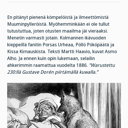
Muumit:
6
–
0
En pitänyt pienenä kömpelöistä ja ilmeettömistä
Muuminpylleröistä. Myöhemminkään ei ole tullut
tutustuttua, joten otusten maailma jäi vieraaksi.
Menetin varmasti jotain. Kolmannen ikävuoden
kieppeillä fanitin Porsas Urheaa, Pöllö Pököpäätä ja
Kissa Kirnauskista. Teksti Martti Haavio, kuvat Asmo
Alho. Ja ennen kuin opin lukemaan, selailin
ahkerimmin raamattua vuodelta 1886.
”Warustettu
230:llä Gustave Dorén piirtämällä kuwalla.”