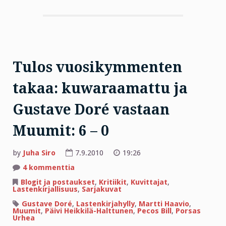
Tulos vuosikymmenten
takaa: kuwaraamattu ja
Gustave Doré vastaan
Muumit: 6 – 0
by
Juha Siro
7.9.2010
19:26
artikkeliin
4 kommenttia
Tulos
vuosikymmenten
Blogit ja postaukset
,
Kritiikit
,
Kuvittajat
,
takaa:
Lastenkirjallisuus
,
Sarjakuvat
kuwaraamattu
ja
Gustave Doré
,
Lastenkirjahylly
,
Martti Haavio
,
Gustave
Muumit
,
Päivi Heikkilä-Halttunen
,
Pecos Bill
,
Porsas
Doré
Urhea
vastaan