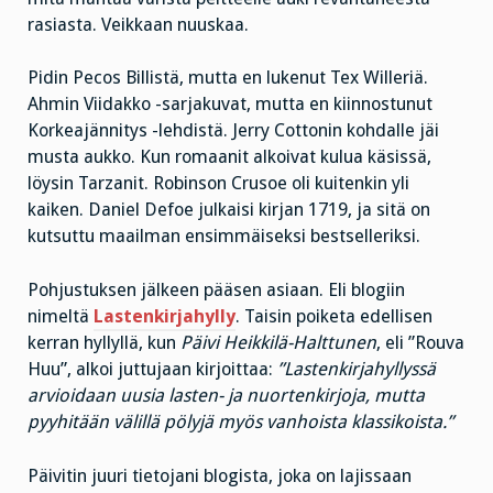
rasiasta. Veikkaan nuuskaa.
Pidin Pecos Billistä, mutta en lukenut Tex Willeriä.
Ahmin Viidakko -sarjakuvat, mutta en kiinnostunut
Korkeajännitys -lehdistä. Jerry Cottonin kohdalle jäi
musta aukko. Kun romaanit alkoivat kulua käsissä,
löysin Tarzanit. Robinson Crusoe oli kuitenkin yli
kaiken. Daniel Defoe julkaisi kirjan 1719, ja sitä on
kutsuttu maailman ensimmäiseksi bestselleriksi.
Pohjustuksen jälkeen pääsen asiaan. Eli blogiin
nimeltä
Lastenkirjahylly
. Taisin poiketa edellisen
kerran hyllyllä, kun
Päivi Heikkilä-Halttunen
, eli ”Rouva
Huu”, alkoi juttujaan kirjoittaa:
”Lastenkirjahyllyssä
arvioidaan uusia lasten- ja nuortenkirjoja, mutta
pyyhitään välillä pölyjä myös vanhoista klassikoista.”
Päivitin juuri tietojani blogista, joka on lajissaan