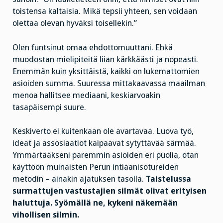
toistensa kaltaisia. Mikä tepsii yhteen, sen voidaan
olettaa olevan hyväksi toisellekin.”
Olen funtsinut omaa ehdottomuuttani. Ehkä
muodostan mielipiteitä liian kärkkäästi ja nopeasti.
Enemmän kuin yksittäistä, kaikki on lukemattomien
asioiden summa. Suuressa mittakaavassa maailman
menoa hallitsee mediaani, keskiarvoakin
tasapäisempi suure.
Keskiverto ei kuitenkaan ole avartavaa. Luova työ,
ideat ja assosiaatiot kaipaavat sytyttävää särmää.
Ymmärtääkseni paremmin asioiden eri puolia, otan
käyttöön muinaisten Perun intiaanisotureiden
metodin – ainakin ajatuksen tasolla.
Taistelussa
surmattujen vastustajien silmät olivat erityisen
haluttuja. Syömällä ne, kykeni näkemään
vihollisen silmin.