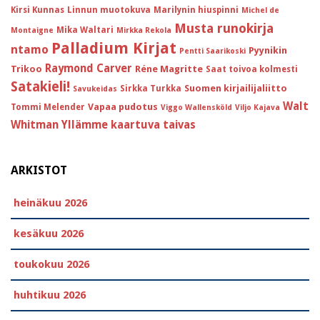
Kirsi Kunnas
Linnun muotokuva
Marilynin hiuspinni
Michel de
Musta runokirja
Mika Waltari
Montaigne
Mirkka Rekola
Palladium Kirjat
ntamo
Pyynikin
Pentti Saarikoski
Raymond Carver
Trikoo
Réne Magritte
Saat toivoa kolmesti
Satakieli!
Suomen kirjailijaliitto
Sirkka Turkka
Savukeidas
Walt
Vapaa pudotus
Tommi Melender
Viggo Wallensköld
Viljo Kajava
Whitman
Yllämme kaartuva taivas
ARKISTOT
heinäkuu 2026
kesäkuu 2026
toukokuu 2026
huhtikuu 2026