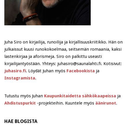
Juha Siro on kirjailija, runoilija ja kirjallisuuskriitikko. Hän on
julkaissut kuusi runokokoelmaa, seitsemän romaania, kaksi
lastenkirjaa ja aforismeja. Siro on palkittu useasti
kirjailijantyöstään. Yhteys: juhasiro@saunalahti.fi. Kotisivut:
juhasiro.fi
. Löydät Juhan myös
Facebookista
ja
Instagramista
.
Tutustu myös Juhan
Kaupunkitaidetta sähkökaapeissa
ja
Ahdistuspurkit
-projekteihin. Kuuntele myös
äänirunot
.
HAE BLOGISTA