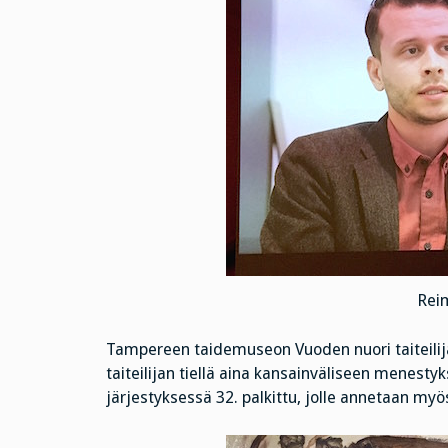
Rei
Tampereen taidemuseon Vuoden nuori taiteilija
taiteilijan tiellä aina kansainväliseen menesty
järjestyksessä 32. palkittu, jolle annetaan my