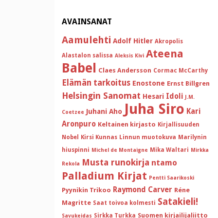
AVAINSANAT
Aamulehti
Adolf Hitler
Akropolis
Ateena
Alastalon salissa
Aleksis Kivi
Babel
Claes Andersson
Cormac McCarthy
Elämän tarkoitus
Enostone
Ernst Billgren
Helsingin Sanomat
Idoli
Hesari
J.M.
Juha Siro
Kari
Juhani Aho
Coetzee
Aronpuro
Keltainen kirjasto
Kirjallisuuden
Nobel
Kirsi Kunnas
Linnun muotokuva
Marilynin
hiuspinni
Mika Waltari
Michel de Montaigne
Mirkka
Musta runokirja
ntamo
Rekola
Palladium Kirjat
Pentti Saarikoski
Raymond Carver
Pyynikin Trikoo
Réne
Satakieli!
Magritte
Saat toivoa kolmesti
Suomen kirjailijaliitto
Sirkka Turkka
Savukeidas