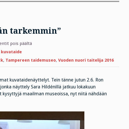
än tarkemmin”
artikkelissa
tit pois päältä
”Haluan
oppia
 kuvataide
näkemään
tarkemmin”
ck
,
Tampereen taidemuseo
,
Vuoden nuori taitelija 2016
at kuvataidenäyttelyt. Tein tänne jutun 2.6. Ron
onka näyttely Sara Hildénillä jatkuu lokakuun
at kysyttyjä maailman museoissa, nyt niitä nähdään