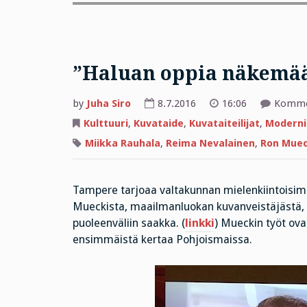
”Haluan oppia näkemä
by
Juha Siro
8.7.2016
16:06
Kommen
Kulttuuri
,
Kuvataide
,
Kuvataiteilijat
,
Moderni
Miikka Rauhala
,
Reima Nevalainen
,
Ron Mue
Tampere tarjoaa valtakunnan mielenkiintoisimm
Mueckista, maailmanluokan kuvanveistäjästä, j
puoleenväliin saakka. (
linkki
) Mueckin työt ov
ensimmäistä kertaa Pohjoismaissa.