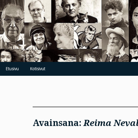
Skip
to
content
Etusivu
Kotisivut
Avainsana:
Reima Neva