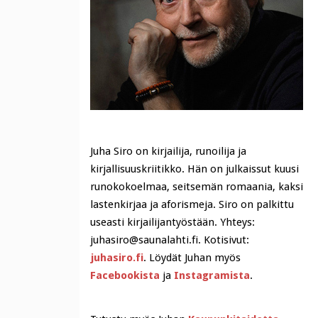
Juha Siro on kirjailija, runoilija ja
kirjallisuuskriitikko. Hän on julkaissut kuusi
runokokoelmaa, seitsemän romaania, kaksi
lastenkirjaa ja aforismeja. Siro on palkittu
useasti kirjailijantyöstään. Yhteys:
juhasiro@saunalahti.fi. Kotisivut:
juhasiro.fi
. Löydät Juhan myös
Facebookista
ja
Instagramista
.