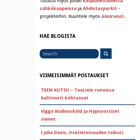
Tutustu myös Juhan
Kaupunkitaidetta
sähkökaapeissa
ja
Ahdistuspurkit
-
projekteihin. Kuuntele myös
äänirunot
.
HAE BLOGISTA
Search
Search
for
VIIMEISIMMÄT POSTAUKSET
TEEN KUTSU – TaoLinin runoissa
kulttuurit kohtaavat
Viggo Wallensköld ja Hypnoottiset
sienet
Lydia Davis, itsetietoisuuden taikuri