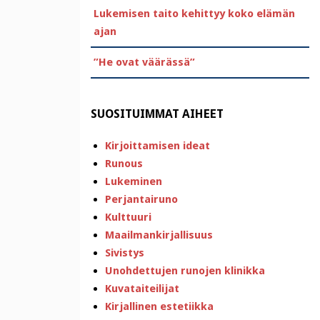
Lukemisen taito kehittyy koko elämän
ajan
”He ovat väärässä”
SUOSITUIMMAT AIHEET
Kirjoittamisen ideat
Runous
Lukeminen
Perjantairuno
Kulttuuri
Maailmankirjallisuus
Sivistys
Unohdettujen runojen klinikka
Kuvataiteilijat
Kirjallinen estetiikka