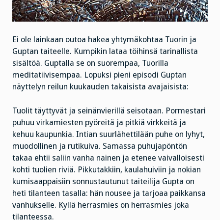
Ei ole lainkaan outoa hakea yhtymäkohtaa Tuorin ja
Guptan taiteelle. Kumpikin lataa töihinsä tarinallista
sisältöä. Guptalla se on suorempaa, Tuorilla
meditatiivisempaa. Lopuksi pieni episodi Guptan
näyttelyn reilun kuukauden takaisista avajaisista:
Tuolit täyttyvät ja seinänvierillä seisotaan. Pormestari
puhuu virkamiesten pyöreitä ja pitkiä virkkeitä ja
kehuu kaupunkia. Intian suurlähettilään puhe on lyhyt,
muodollinen ja rutikuiva. Samassa puhujapöntön
takaa ehtii saliin vanha nainen ja etenee vaivalloisesti
kohti tuolien riviä. Pikkutakkiin, kaulahuiviin ja nokian
kumisaappaisiin sonnustautunut taiteilija Gupta on
heti tilanteen tasalla: hän nousee ja tarjoaa paikkansa
vanhukselle. Kyllä herrasmies on herrasmies joka
tilanteessa.