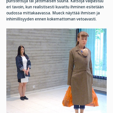
puristettuja tai jättimäisen suuria. Katsoja valpastuu
eri tavoin, kun realistisesti kuvattu ihminen esitetään
oudossa mittakaavassa. Mueck näyttää ihmisen ja
inhimillisyyden ennen kokemattoman vetoavasti.