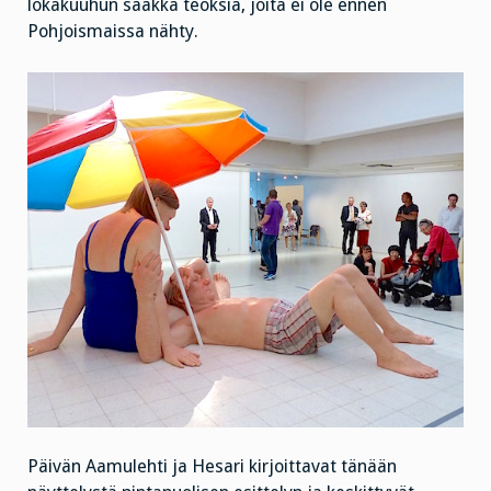
lokakuuhun saakka teoksia, joita ei ole ennen
Pohjoismaissa nähty.
Päivän Aamulehti ja Hesari kirjoittavat tänään