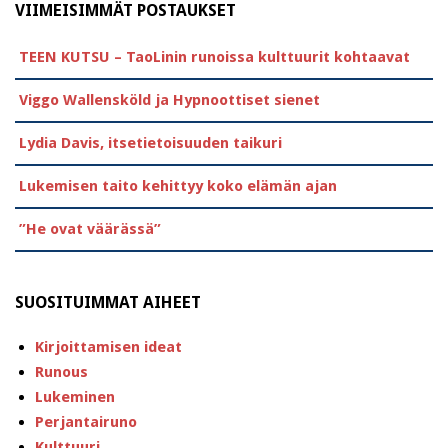
VIIMEISIMMÄT POSTAUKSET
TEEN KUTSU – TaoLinin runoissa kulttuurit kohtaavat
Viggo Wallensköld ja Hypnoottiset sienet
Lydia Davis, itsetietoisuuden taikuri
Lukemisen taito kehittyy koko elämän ajan
”He ovat väärässä”
SUOSITUIMMAT AIHEET
Kirjoittamisen ideat
Runous
Lukeminen
Perjantairuno
Kulttuuri