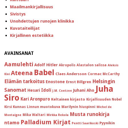
Maailmankirjallisuus
Sivistys
Unohdettujen runojen klinikka
Kuvataiteilijat
Kirjallinen estetiikka
AVAINSANAT
Aamulehti
Adolf Hitler
Akropolis
Alastalon salissa
Aleksis
Babel
Ateena
Claes Andersson
Cormac McCarthy
Kivi
Helsingin
Elämän tarkoitus
Enostone
Ernst Billgren
Juha
Sanomat
Idoli
Hesari
Juhani Aho
J.M. Coetzee
Siro
Kari Aronpuro
Keltainen kirjasto
Kirjallisuuden Nobel
Kirsi Kunnas
Linnun muotokuva
Marilynin hiuspinni
Michel de
Musta runokirja
Mika Waltari
Montaigne
Mirkka Rekola
Palladium Kirjat
ntamo
Pyynikin
Pentti Saarikoski