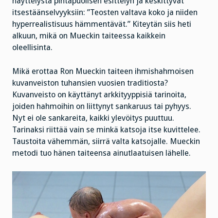
näyttelystä pintapuolisen esittelyn ja keskittyvät
itsestäänselvyyksiin: ”Teosten valtava koko ja niiden
hyperrealistisuus hämmentävät.” Kiteytän siis heti
alkuun, mikä on Mueckin taiteessa kaikkein
oleellisinta.
Mikä erottaa Ron Mueckin taiteen ihmishahmoisen
kuvanveiston tuhansien vuosien traditiosta?
Kuvanveisto on käyttänyt arkkityyppisiä tarinoita,
joiden hahmoihin on liittynyt sankaruus tai pyhyys.
Nyt ei ole sankareita, kaikki ylevöitys puuttuu.
Tarinaksi riittää vain se minkä katsoja itse kuvittelee.
Taustoita vähemmän, siirrä valta katsojalle. Mueckin
metodi tuo hänen taiteensa ainutlaatuisen lähelle.