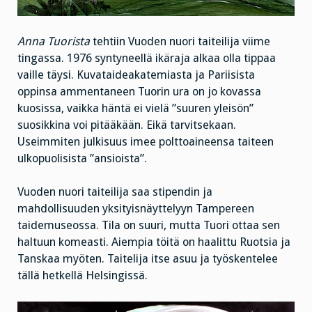
Anna Tuorista
tehtiin Vuoden nuori taiteilija viime
tingassa. 1976 syntyneellä ikäraja alkaa olla tippaa
vaille täysi. Kuvataideakatemiasta ja Pariisista
oppinsa ammentaneen Tuorin ura on jo kovassa
kuosissa, vaikka häntä ei vielä ”suuren yleisön”
suosikkina voi pitääkään. Eikä tarvitsekaan.
Useimmiten julkisuus imee polttoaineensa taiteen
ulkopuolisista ”ansioista”.
Vuoden nuori taiteilija saa stipendin ja
mahdollisuuden yksityisnäyttelyyn Tampereen
taidemuseossa. Tila on suuri, mutta Tuori ottaa sen
haltuun komeasti. Aiempia töitä on haalittu Ruotsia ja
Tanskaa myöten. Taitelija itse asuu ja työskentelee
tällä hetkellä Helsingissä.