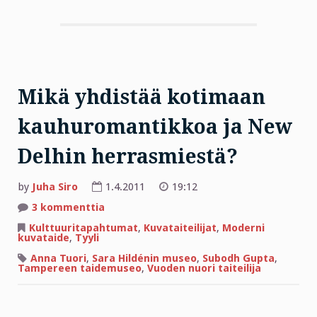
Mikä yhdistää kotimaan
kauhuromantikkoa ja New
Delhin herrasmiestä?
by
Juha Siro
1.4.2011
19:12
artikkeliin
3 kommenttia
Mikä
yhdistää
Kulttuuritapahtumat
,
Kuvataiteilijat
,
Moderni
kotimaan
kuvataide
,
Tyyli
kauhuromantikkoa
ja
Anna Tuori
,
Sara Hildénin museo
,
Subodh Gupta
,
New
Tampereen taidemuseo
,
Vuoden nuori taiteilija
Delhin
herrasmiestä?