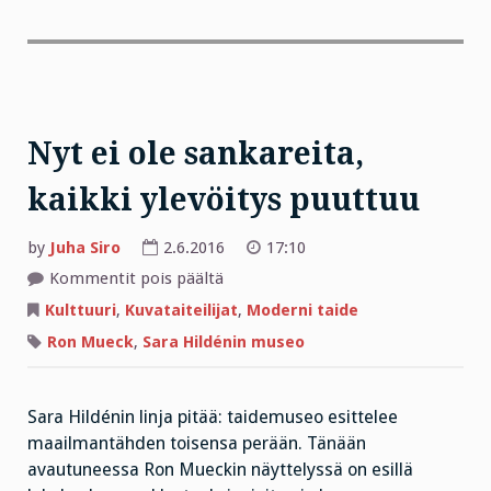
Nyt ei ole sankareita,
kaikki ylevöitys puuttuu
by
Juha Siro
2.6.2016
17:10
artikkelissa
Kommentit pois päältä
Nyt
ei
Kulttuuri
,
Kuvataiteilijat
,
Moderni taide
ole
sankareita,
Ron Mueck
,
Sara Hildénin museo
kaikki
ylevöitys
puuttuu
Sara Hildénin linja pitää: taidemuseo esittelee
maailmantähden toisensa perään. Tänään
avautuneessa Ron Mueckin näyttelyssä on esillä