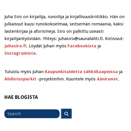
Juha Siro on kirjailija, runoilija ja kirjallisuuskriitikko. Hän on
julkaissut kuusi runokokoelmaa, seitsemän romaania, kaksi
lastenkirjaa ja aforismeja. Siro on palkittu useasti
kirjailijantyöstään. Yhteys: juhasiro@saunalahti.fi. Kotisivut:
juhasiro.fi
. Löydät Juhan myös
Facebookista
ja
Instagramista
.
Tutustu myös Juhan
Kaupunkitaidetta sähkökaapeissa
ja
Ahdistuspurkit
-projekteihin. Kuuntele myös
äänirunot
.
HAE BLOGISTA
Search
Search
for