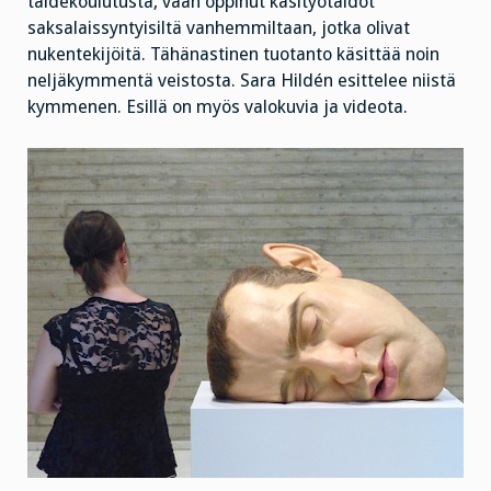
taidekoulutusta, vaan oppinut käsityötaidot
saksalaissyntyisiltä vanhemmiltaan, jotka olivat
nukentekijöitä. Tähänastinen tuotanto käsittää noin
neljäkymmentä veistosta. Sara Hildén esittelee niistä
kymmenen. Esillä on myös valokuvia ja videota.