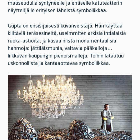
maaseudulla syntyneelle ja entiselle katuteatterin
näyttelijälle erityisen läheistä symboliikkaa.
Gupta on ensisijaisesti kuvanveistäjä. Hän käyttää
kiiltäviä teräsesineitä, useimmiten arkisia intialaisia
ruoka-astioita, ja kasaa niistä monumentaalisia
hahmoja: jättiläismunia, valtavia pääkalloja…
liikkuvan kaupungin pienoismalleja. Töihin latautuu
uskonnollista
ja kantaaottavaa symboliikkaa.