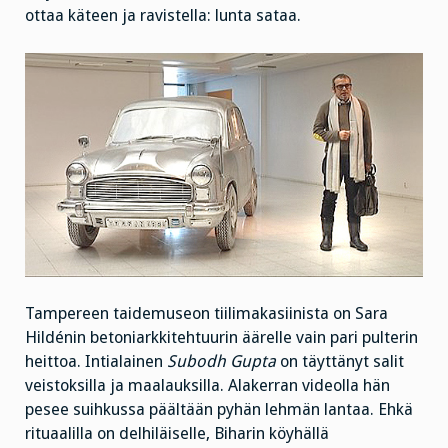
ottaa käteen ja ravistella: lunta sataa.
Tampereen taidemuseon tiilimakasiinista on Sara
Hildénin betoniarkkitehtuurin äärelle vain pari pulterin
heittoa. Intialainen
Subodh Gupta
on täyttänyt salit
veistoksilla ja maalauksilla. Alakerran videolla hän
pesee suihkussa päältään pyhän lehmän lantaa. Ehkä
rituaalilla on delhiläiselle, Biharin köyhällä