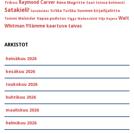
Raymond Carver
Trikoo
Réne Magritte
Saat toivoa kolmesti
Satakieli!
Suomen kirjailijaliitto
Sirkka Turkka
Savukeidas
Walt
Vapaa pudotus
Tommi Melender
Viggo Wallensköld
Viljo Kajava
Whitman
Yllämme kaartuva taivas
ARKISTOT
heinäkuu 2026
kesäkuu 2026
toukokuu 2026
huhtikuu 2026
maaliskuu 2026
helmikuu 2026