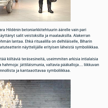
a Hildénin betoniarkkitehtuurin äärelle vain pari
äyttänyt salit veistoksilla ja maalauksilla. Alakerran
män lantaa. Ehkä rituaalilla on delhiläiselle, Biharin
tuteatterin näyttelijälle erityisen läheistä symboliikkaa.
ää kiiltäviä teräsesineitä, useimmiten arkisia intialaisia
a hahmoja: jättiläismunia, valtavia pääkalloja… liikkuvan
nnollista
ja kantaaottavaa symboliikkaa.