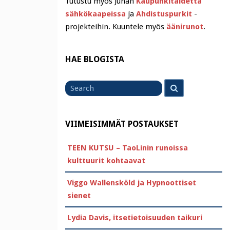
Tutustu myös Juhan
Kaupunkitaidetta
sähkökaapeissa
ja
Ahdistuspurkit
-
projekteihin. Kuuntele myös
äänirunot
.
HAE BLOGISTA
Search
Search
for
VIIMEISIMMÄT POSTAUKSET
TEEN KUTSU – TaoLinin runoissa
kulttuurit kohtaavat
Viggo Wallensköld ja Hypnoottiset
sienet
Lydia Davis, itsetietoisuuden taikuri