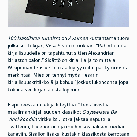
100 klassikkoa tunnissa
on
Avaimen
kustantama tuore
julkaisu. Tekijän, Vesa Sisätön mukaan: ”Pahinta mitä
kirjallisuudelle on tapahtunut sitten Alexandrian
kirjaston palon.” Sisättö on kirjailija ja toimittaja.
Wikipedian teosluettelosta löytyy reilut parikymmentä
merkintää. Mies on tehnyt myös Hesarin
kirjallisuuskritiikkejä ja kehuu ”Joskus lukeneensa jopa
kokonaisen kirjan alusta loppuun.”
Esipuheessaan tekijä kiteyttää: ”Teos tiivistää
maailmankirjallisuuden klassikot
Odysseiasta Da
Vinci-koodiin
virkkeiksi, jotka jaksaa naputella
Twitteriin, Facebookiiin ja muihin sosiaalisen median
kanaviin. Sisällön lisäksi kustakin klassikosta kerrotaan