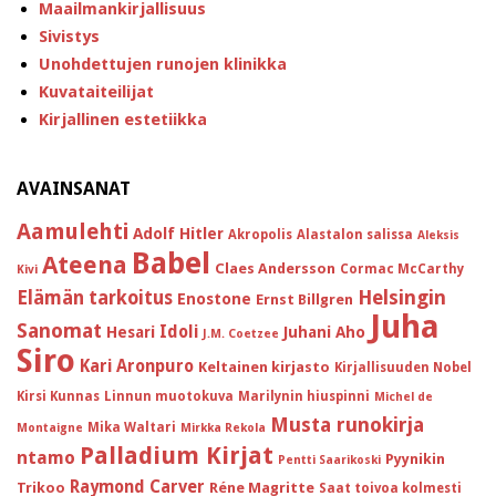
Maailmankirjallisuus
Sivistys
Unohdettujen runojen klinikka
Kuvataiteilijat
Kirjallinen estetiikka
AVAINSANAT
Aamulehti
Adolf Hitler
Akropolis
Alastalon salissa
Aleksis
Babel
Ateena
Claes Andersson
Cormac McCarthy
Kivi
Helsingin
Elämän tarkoitus
Enostone
Ernst Billgren
Juha
Sanomat
Idoli
Hesari
Juhani Aho
J.M. Coetzee
Siro
Kari Aronpuro
Keltainen kirjasto
Kirjallisuuden Nobel
Kirsi Kunnas
Linnun muotokuva
Marilynin hiuspinni
Michel de
Musta runokirja
Mika Waltari
Montaigne
Mirkka Rekola
Palladium Kirjat
ntamo
Pyynikin
Pentti Saarikoski
Raymond Carver
Trikoo
Réne Magritte
Saat toivoa kolmesti