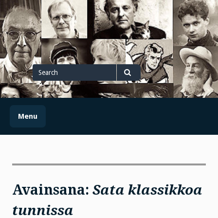
Skip
to
content
Search
for
Search
Menu
Avainsana:
Sata klassikkoa
tunnissa