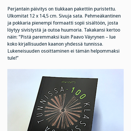
koska
on
liian
Perjantain päivitys on tiukkaan pakettiin puristettu.
kuuma.”
Ulkomitat 12 x 14,5 cm. Sivuja sata. Pehmeäkantinen
ja pokkaria pienempi formaatti sopii sisältöön, josta
löytyy sivistystä ja outoa huumoria. Takakansi kertoo
näin: ”Pistä paremmaksi kuin Paavo Väyrynen – lue
koko kirjallisuuden kaanon yhdessä tunnissa.
Lukeneisuuden osoittaminen ei tämän helpommaksi
tule!”