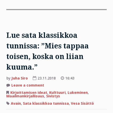
Lue sata klassikkoa
tunnissa: ”Mies tappaa
toisen, koska on liian
kuuma.”
by
Juha Siro
23.11.2018
16:43
on
Leave a comment
Lue
sata
Kirjoittamisen ideat
,
Kulttuuri
,
Lukeminen
,
klassikkoa
Maailmankirjallisuus
,
Sivistys
tunnissa:
”Mies
Avain
,
Sata klassikkoa tunnissa
,
Vesa Sisättö
tappaa
toisen,