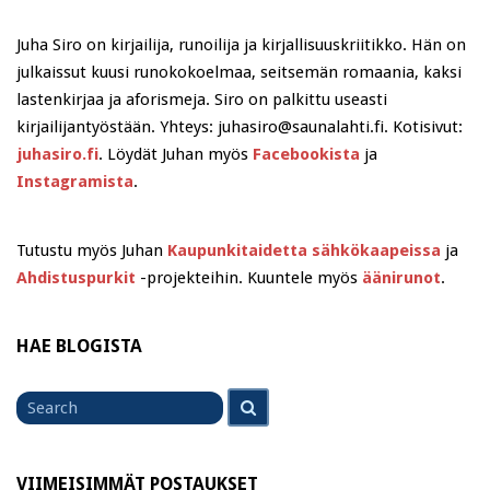
Juha Siro on kirjailija, runoilija ja kirjallisuuskriitikko. Hän on
julkaissut kuusi runokokoelmaa, seitsemän romaania, kaksi
lastenkirjaa ja aforismeja. Siro on palkittu useasti
kirjailijantyöstään. Yhteys: juhasiro@saunalahti.fi. Kotisivut:
juhasiro.fi
. Löydät Juhan myös
Facebookista
ja
Instagramista
.
Tutustu myös Juhan
Kaupunkitaidetta sähkökaapeissa
ja
Ahdistuspurkit
-projekteihin. Kuuntele myös
äänirunot
.
HAE BLOGISTA
Search
Search
for
VIIMEISIMMÄT POSTAUKSET