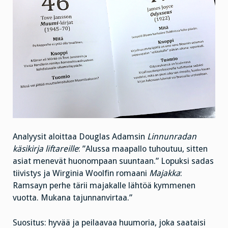
Analyysit aloittaa Douglas Adamsin
Linnunradan
käsikirja liftareille
: ”Alussa maapallo tuhoutuu, sitten
asiat menevät huonompaan suuntaan.” Lopuksi sadas
tiivistys ja Wirginia Woolfin romaani
Majakka
:
Ramsayn perhe tärii majakalle lähtöä kymmenen
vuotta. Mukana tajunnanvirtaa.”
Suositus: hyvää ja peilaavaa huumoria, joka saataisi