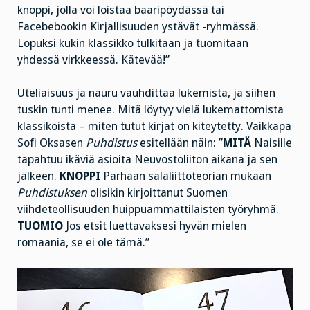
knoppi, jolla voi loistaa baaripöydässä tai
Facebebookin Kirjallisuuden ystävät -ryhmässä.
Lopuksi kukin klassikko tulkitaan ja tuomitaan
yhdessä virkkeessä. Kätevää!”
Uteliaisuus ja nauru vauhdittaa lukemista, ja siihen
tuskin tunti menee. Mitä löytyy vielä lukemattomista
klassikoista – miten tutut kirjat on kiteytetty. Vaikkapa
Sofi Oksasen
Puhdistus
esitellään
näin: ”
MITÄ
Naisille
tapahtuu ikäviä asioita Neuvostoliiton aikana ja sen
jälkeen.
KNOPPI
Parhaan salaliittoteorian mukaan
Puhdistuksen
olisikin kirjoittanut Suomen
viihdeteollisuuden huippuammattilaisten työryhmä.
TUOMIO
Jos etsit luettavaksesi hyvän mielen
romaania, se ei ole tämä.”