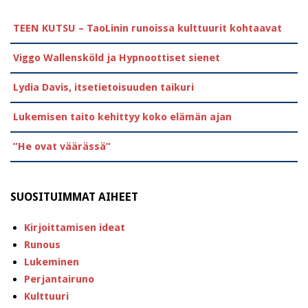
TEEN KUTSU – TaoLinin runoissa kulttuurit kohtaavat
Viggo Wallensköld ja Hypnoottiset sienet
Lydia Davis, itsetietoisuuden taikuri
Lukemisen taito kehittyy koko elämän ajan
”He ovat väärässä”
SUOSITUIMMAT AIHEET
Kirjoittamisen ideat
Runous
Lukeminen
Perjantairuno
Kulttuuri