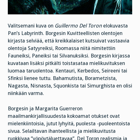
Valitsemani kuva on
Guillermo Del Toron
elokuvasta
Pan’s Labyrinth. Borgesin Kuvitteellisten olentojen
kirjasta selviää, että kreikkalaiset kutsuivat vastaavia
olentoja Satyyreiksi, Roomassa niitä nimitettiin
Fauneiksi, Paneiksi tai Silvanuksiksi. Borgesin kirjassa
kuvataan lisäksi pitkälti toistasataa mielikuvituksen
luomaa taruolentoa. Kentauri, Kerbedos, Seireeni tai
Sfinksi lienee tuttu. Bahamutista, Borametzista,
Nagasta, Nisnasta, Squonkista tai Simurghista en olisi
niinkään varma.
Borgesin ja Margarita Guerreron
maailmankirjallisuudesta kokoamat otukset ovat
mielenkiintoisia, jutut lyhyitä, puolesta -puoleentoista
sivua. Selailtavan ihanteellista ja mielikuvitusta
ruokkivaa ”yöpöytäluettavaa”. Del Toron realismia ja