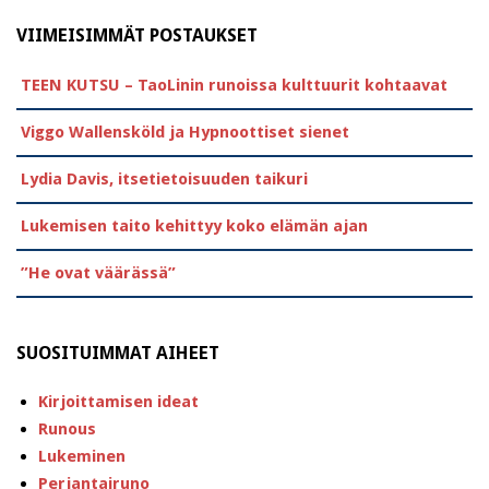
VIIMEISIMMÄT POSTAUKSET
TEEN KUTSU – TaoLinin runoissa kulttuurit kohtaavat
Viggo Wallensköld ja Hypnoottiset sienet
Lydia Davis, itsetietoisuuden taikuri
Lukemisen taito kehittyy koko elämän ajan
”He ovat väärässä”
SUOSITUIMMAT AIHEET
Kirjoittamisen ideat
Runous
Lukeminen
Perjantairuno