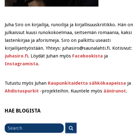
Juha Siro on kirjailija, runoilija ja kirjallisuuskriitikko. Hän on
julkaissut kuusi runokokoelmaa, seitsemän romaania, kaksi
lastenkirjaa ja aforismeja. Siro on palkittu useasti
kirjailijantyöstään. Yhteys: juhasiro@saunalahti.fi. Kotisivut:
juhasiro.fi
. Löydät Juhan myös
Facebookista
ja
Instagramista
.
Tutustu myös Juhan
Kaupunkitaidetta sähkökaapeissa
ja
Ahdistuspurkit
-projekteihin. Kuuntele myös
äänirunot
.
HAE BLOGISTA
Search
Search
for