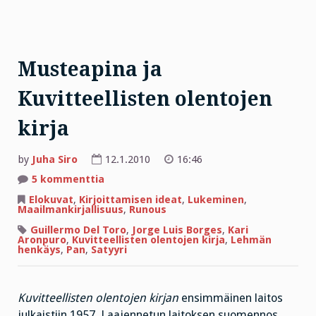
Musteapina ja
Kuvitteellisten olentojen
kirja
by
Juha Siro
12.1.2010
16:46
artikkeliin
5 kommenttia
Musteapina
ja
Elokuvat
,
Kirjoittamisen ideat
,
Lukeminen
,
Kuvitteellisten
Maailmankirjallisuus
,
Runous
olentojen
kirja
Guillermo Del Toro
,
Jorge Luis Borges
,
Kari
Aronpuro
,
Kuvitteellisten olentojen kirja
,
Lehmän
henkäys
,
Pan
,
Satyyri
Kuvitteellisten olentojen kirjan
ensimmäinen laitos
julkaistiin 1957. Laajennetun laitoksen suomennos