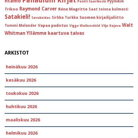
Palladium Kirjat
ntamo
Pyynikin
Pentti Saarikoski
Raymond Carver
Trikoo
Réne Magritte
Saat toivoa kolmesti
Satakieli!
Suomen kirjailijaliitto
Sirkka Turkka
Savukeidas
Walt
Vapaa pudotus
Tommi Melender
Viggo Wallensköld
Viljo Kajava
Whitman
Yllämme kaartuva taivas
ARKISTOT
heinäkuu 2026
kesäkuu 2026
toukokuu 2026
huhtikuu 2026
maaliskuu 2026
helmikuu 2026