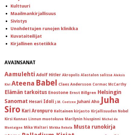
Kulttuuri
Maailmankirjallisuus
Sivistys
Unohdettujen runojen klinikka
Kuvataiteilijat
Kirjallinen estetiikka
AVAINSANAT
Aamulehti
Adolf Hitler
Akropolis
Alastalon salissa
Aleksis
Babel
Ateena
Claes Andersson
Cormac McCarthy
Kivi
Helsingin
Elämän tarkoitus
Enostone
Ernst Billgren
Juha
Sanomat
Idoli
Hesari
Juhani Aho
J.M. Coetzee
Siro
Kari Aronpuro
Keltainen kirjasto
Kirjallisuuden Nobel
Kirsi Kunnas
Linnun muotokuva
Marilynin hiuspinni
Michel de
Musta runokirja
Mika Waltari
Montaigne
Mirkka Rekola