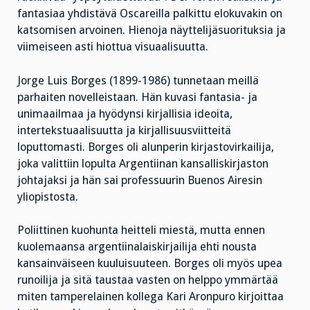
fantasiaa yhdistävä Oscareilla palkittu elokuvakin on
katsomisen arvoinen. Hienoja näyttelijäsuorituksia ja
viimeiseen asti hiottua visuaalisuutta.
Jorge Luis Borges (1899-1986) tunnetaan meillä
parhaiten novelleistaan. Hän kuvasi fantasia- ja
unimaailmaa ja hyödynsi kirjallisia ideoita,
intertekstuaalisuutta ja kirjallisuusviitteitä
loputtomasti. Borges oli alunperin kirjastovirkailija,
joka valittiin lopulta Argentiinan kansalliskirjaston
johtajaksi ja hän sai professuurin Buenos Airesin
yliopistosta.
Poliittinen kuohunta heitteli miestä, mutta ennen
kuolemaansa argentiinalaiskirjailija ehti nousta
kansainväiseen kuuluisuuteen. Borges oli myös upea
runoilija ja sitä taustaa vasten on helppo ymmärtää
miten tamperelainen kollega Kari Aronpuro kirjoittaa