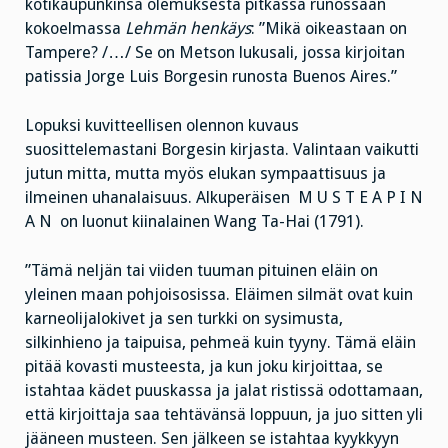
kotikaupunkinsa olemuksesta pitkässä runossaan
kokoelmassa
Lehmän henkäys
: ”Mikä oikeastaan on
Tampere? /…/ Se on Metson lukusali, jossa kirjoitan
patissia Jorge Luis Borgesin runosta Buenos Aires.”
Lopuksi kuvitteellisen olennon kuvaus
suosittelemastani Borgesin kirjasta. Valintaan vaikutti
jutun mitta, mutta myös elukan sympaattisuus ja
ilmeinen uhanalaisuus. Alkuperäisen M U S T E A P I N
A N on luonut kiinalainen Wang Ta-Hai (1791).
”Tämä neljän tai viiden tuuman pituinen eläin on
yleinen maan pohjoisosissa. Eläimen silmät ovat kuin
karneolijalokivet ja sen turkki on sysimusta,
silkinhieno ja taipuisa, pehmeä kuin tyyny. Tämä eläin
pitää kovasti musteesta, ja kun joku kirjoittaa, se
istahtaa kädet puuskassa ja jalat ristissä odottamaan,
että kirjoittaja saa tehtävänsä loppuun, ja juo sitten yli
jääneen musteen. Sen jälkeen se istahtaa kyykkyyn