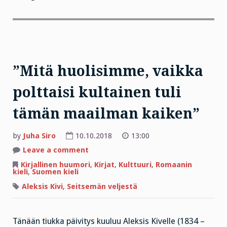
”Mitä huolisimme, vaikka
polttaisi kultainen tuli
tämän maailman kaiken”
by
Juha Siro
10.10.2018
13:00
on
Leave a comment
”Mitä
huolisimme,
Kirjallinen huumori
,
Kirjat
,
Kulttuuri
,
Romaanin
vaikka
kieli
,
Suomen kieli
polttaisi
kultainen
Aleksis Kivi
,
Seitsemän veljestä
tuli
tämän
maailman
kaiken”
Tänään tiukka päivitys kuuluu Aleksis Kivelle (1834 –