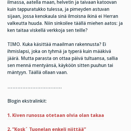
ilmassa, aatella maan, helvetin ja taivaan katoovan
kuin tappuratukko tulessa, ja pimeyden astuvan
sijaan, jossa kenokaula sinä ilmoisna ikinä ei Herran
valkeutta huuda. Niin sinkoilee täällä miehen aatos: ja
ken taitaa viskellä verkkoja sen teille?
TIMO. Kuka käsittää maailman rakennusta? Ei
ihmislapsi, joka on tyhmä ja typerä kuin määkivä
jäärä. Mutta parasta on ottaa päivä tultuansa, sallia
sen mennä mentyänsä, käyköön sitten puuhun tai
mäntyyn. Täällä ollaan vaan.
……………………………
Blogin ekstralinkit:
1. Kiven runossa otetaan olvia olan takaa
2. ”Kosk´ Tuonelan enkeli niittää”