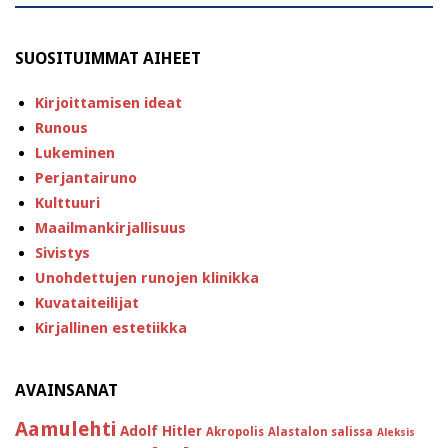
SUOSITUIMMAT AIHEET
Kirjoittamisen ideat
Runous
Lukeminen
Perjantairuno
Kulttuuri
Maailmankirjallisuus
Sivistys
Unohdettujen runojen klinikka
Kuvataiteilijat
Kirjallinen estetiikka
AVAINSANAT
Aamulehti
Adolf Hitler
Akropolis
Alastalon salissa
Aleksis