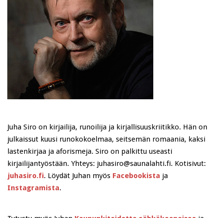
Juha Siro on kirjailija, runoilija ja kirjallisuuskriitikko. Hän on
julkaissut kuusi runokokoelmaa, seitsemän romaania, kaksi
lastenkirjaa ja aforismeja. Siro on palkittu useasti
kirjailijantyöstään. Yhteys: juhasiro@saunalahti.fi. Kotisivut:
juhasiro.fi
. Löydät Juhan myös
Facebookista
ja
Instagramista
.