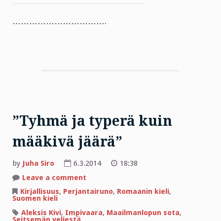
…………………………….
”Tyhmä ja typerä kuin
määkivä jäärä”
by
Juha Siro
6.3.2014
18:38
on
Leave a comment
”Tyhmä
ja
Kirjallisuus
,
Perjantairuno
,
Romaanin kieli
,
typerä
Suomen kieli
kuin
määkivä
Aleksis Kivi
,
Impivaara
,
Maailmanlopun sota
,
jäärä”
Seitsemän veljestä