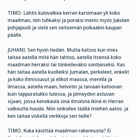
TIMO. Lähtis kulovalkea kerran karsimaan yli koko
maailman, niin tuhkaksi ja poroksi menis myös Jukolan
pohjapuoli ja vielä sen seitsemän poikaakin kaupan
päälle.
JUHANI. Sen hyvin tiedän. Mutta katsos kun mies
taitaa aatella mitä hän tahtoo, aatella itsensä koko
maailman herraksi tai tönkeileväksi sontiaiseksi. Kas
hän taitaa aatella kuolleiksi Jumalan, perkeleet, enkelit
ja koko ihmissuvut ja elikot maassa, merellä ja
ilmassa, aatella maan, helvetin ja taivaan katoovan
kuin tappuratukko tulessa, ja pimeyden astuvan
sijaan, jossa kenokaula sinä ilmoisna ikinä ei Herran
valkeutta huuda. Niin sinkoilee täällä miehen aatos: ja
ken taitaa viskellä verkkoja sen teille?
TIMO. Kuka käsittää maailman rakennusta? Ei