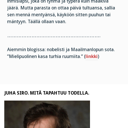
ihmislapsi, joka on tyhmä ja typerä kuin määkivä
jäärä. Mutta parasta on ottaa päivä tultuansa, sallia
sen mennä mentyänsä, käyköön sitten puuhun tai
mäntyyn. Täällä ollaan vaan.
………………………………………………….
Aiemmin blogissa: nobelisti ja Maailmanlopun sota.
”Mielipuolinen kasa turhia ruumiita.” (
linkki
)
JUHA SIRO. MITÄ TAPAHTUU TODELLA.