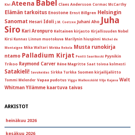
Babel
Ateena
Claes Andersson
Cormac McCarthy
Kivi
Helsingin
Elämän tarkoitus
Enostone
Ernst Billgren
Juha
Sanomat
Idoli
Hesari
Juhani Aho
J.M. Coetzee
Siro
Kari Aronpuro
Keltainen kirjasto
Kirjallisuuden Nobel
Kirsi Kunnas
Linnun muotokuva
Marilynin hiuspinni
Michel de
Musta runokirja
Mika Waltari
Montaigne
Mirkka Rekola
Palladium Kirjat
ntamo
Pyynikin
Pentti Saarikoski
Raymond Carver
Trikoo
Réne Magritte
Saat toivoa kolmesti
Satakieli!
Suomen kirjailijaliitto
Sirkka Turkka
Savukeidas
Walt
Vapaa pudotus
Tommi Melender
Viggo Wallensköld
Viljo Kajava
Whitman
Yllämme kaartuva taivas
ARKISTOT
heinäkuu 2026
kesäkuu 2026