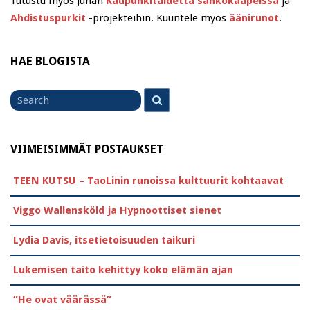
Tutustu myös Juhan
Kaupunkitaidetta sähkökaapeissa
ja
Ahdistuspurkit
-projekteihin. Kuuntele myös
äänirunot
.
HAE BLOGISTA
Search
Search
for
VIIMEISIMMÄT POSTAUKSET
TEEN KUTSU – TaoLinin runoissa kulttuurit kohtaavat
Viggo Wallensköld ja Hypnoottiset sienet
Lydia Davis, itsetietoisuuden taikuri
Lukemisen taito kehittyy koko elämän ajan
”He ovat väärässä”