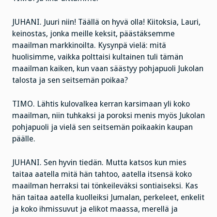
JUHANI. Juuri niin! Täällä on hyvä olla! Kiitoksia, Lauri,
keinostas, jonka meille keksit, päästäksemme
maailman markkinoilta. Kysynpä vielä: mitä
huolisimme, vaikka polttaisi kultainen tuli tämän
maailman kaiken, kun vaan säästyy pohjapuoli Jukolan
talosta ja sen seitsemän poikaa?
TIMO. Lähtis kulovalkea kerran karsimaan yli koko
maailman, niin tuhkaksi ja poroksi menis myös Jukolan
pohjapuoli ja vielä sen seitsemän poikaakin kaupan
päälle.
JUHANI. Sen hyvin tiedän. Mutta katsos kun mies
taitaa aatella mitä hän tahtoo, aatella itsensä koko
maailman herraksi tai tönkeileväksi sontiaiseksi. Kas
hän taitaa aatella kuolleiksi Jumalan, perkeleet, enkelit
ja koko ihmissuvut ja elikot maassa, merellä ja