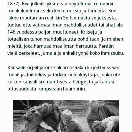
1872). Kivi julkaisi yksitoista näytelmää, romaanin,
runokokoelman, sekä kertomuksia ja tarinoita. Kun
lukee muutaman repliikin Seitsemästä veljeksestä,
tuntuu etteivät maailman mahdollisuudet tai uhat ole
146 vuodessa paljon muuttuneet. Kriisejä ja
totaalisen tuhon mahdollisuutta pohditaan. Ja miehen
mieltä, joka hamuaa maailman herruutta. Perään
vielä perkeleet, Jumala ja enkelit ynnä koko ihmissuku.
Kansalliskirjailijamme oli proosaakin kirjoittaessaan
runoilija, loistelias ja tarkka kielenkäyttäjä, jonka ote
kulkee kansallisromanttisesta hengestä ja kantaa-
ottavuudesta rempseään huumoriin.