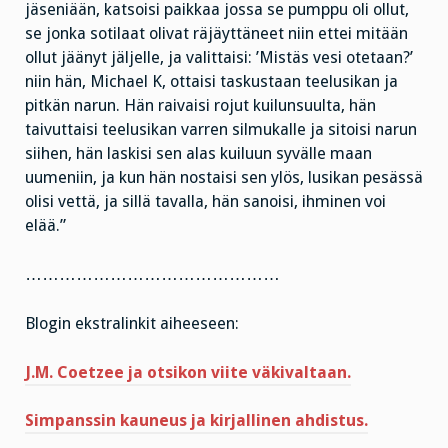
jäseniään, katsoisi paikkaa jossa se pumppu oli ollut,
se jonka sotilaat olivat räjäyttäneet niin ettei mitään
ollut jäänyt jäljelle, ja valittaisi: ’Mistäs vesi otetaan?’
niin hän, Michael K, ottaisi taskustaan teelusikan ja
pitkän narun. Hän raivaisi rojut kuilunsuulta, hän
taivuttaisi teelusikan varren silmukalle ja sitoisi narun
siihen, hän laskisi sen alas kuiluun syvälle maan
uumeniin, ja kun hän nostaisi sen ylös, lusikan pesässä
olisi vettä, ja sillä tavalla, hän sanoisi, ihminen voi
elää.”
………………………………………
Blogin ekstralinkit aiheeseen:
J.M. Coetzee ja otsikon viite väkivaltaan.
Simpanssin kauneus ja kirjallinen ahdistus.