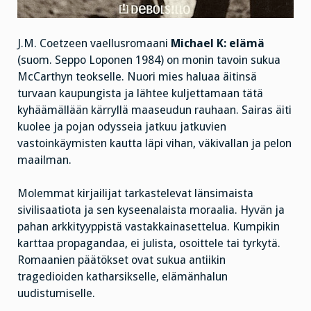
J.M. Coetzeen vaellusromaani
Michael K: elämä
(suom. Seppo Loponen 1984) on monin tavoin sukua
McCarthyn teokselle. Nuori mies haluaa äitinsä
turvaan kaupungista ja lähtee kuljettamaan tätä
kyhäämällään kärryllä maaseudun rauhaan. Sairas äiti
kuolee ja pojan odysseia jatkuu jatkuvien
vastoinkäymisten kautta läpi vihan, väkivallan ja pelon
maailman.
Molemmat kirjailijat tarkastelevat länsimaista
sivilisaatiota ja sen kyseenalaista moraalia. Hyvän ja
pahan arkkityyppistä vastakkainasettelua. Kumpikin
karttaa propagandaa, ei julista, osoittele tai tyrkytä.
Romaanien päätökset ovat sukua antiikin
tragedioiden katharsikselle, elämänhalun
uudistumiselle.