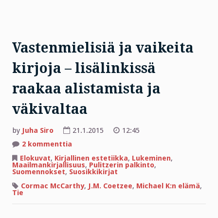
Vastenmielisiä ja vaikeita
kirjoja – lisälinkissä
raakaa alistamista ja
väkivaltaa
by
Juha Siro
21.1.2015
12:45
artikkeliin
2 kommenttia
Vastenmielisiä
ja
Elokuvat
,
Kirjallinen estetiikka
,
Lukeminen
,
vaikeita
Maailmankirjallisuus
,
Pulitzerin palkinto
,
kirjoja
Suomennokset
,
Suosikkikirjat
–
lisälinkissä
Cormac McCarthy
,
J.M. Coetzee
,
Michael K:n elämä
,
raakaa
Tie
alistamista
ja
väkivaltaa