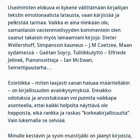
Useimmiten elokuva ei kykene välittämään kirjailijan
tekstin emotionaalista latausta, vaan kärjistää ja
pelkistää tarinaa. Vaikka ei aina niinkään ole,
samanlaisin vastenmielisyyden kommentein olen
saanut takaisin myös lainaamiani kirjoja: Dieter
Wellershoff, Simpanssin kauneus – J.M Coetzee, Maan
sydämessä – Gaétan Soycy, Tulitikkutyttö – Elfriede
Jelinek, Pianonsoittaja – Ian McEwan,
Semettipuutarha…
Estetiikka – miten laajasti sanan haluaa määritelläkin
– on kirjallisuuden avainkysymyksiä. Ennakko-
odotuksia ja arvostuksiaan voi punnita vaikkapa
asenteella, ettei kaikki helpolta näyttävä ole
heppoista, eikä rankka ja raskas ”korkeakirjallisuutta”.
Vain lukemalla se selviää.
Minulle kestävin ja syvin muistijälki on jäänyt kirjoista,