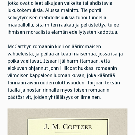
jotka ovat olleet alkujaan vaikeita tai ahdistavia
lukukokemuksia. Alussa mainittu Tie pohtii
selviytymisen mahdollisuuksia tuhoutuneella
maapallolla, sitä miten raakaa ja pelkistettyä tulee
ihmisen moraalista elämän edellytysten kadottua.
McCarthyn romaanin kieli on äärimmäisen
vähäeleistä, ja peilaa ankeaa maisemaa, jossa isä ja
poika vaeltavat. Itseäni jäi harmittamaan, että
elokuvan ohjannut John Hillcoat hukkasi romaanin
viimeisen kappaleen luoman kuvan, joka kääntää
tarinaan aivan uuden ulottuvuuden. Tarjoan tekstin
täällä ja nostan rinnalle myös toisen romaanin
päätösrivit, joiden yhtäläisyys on ilmeinen.