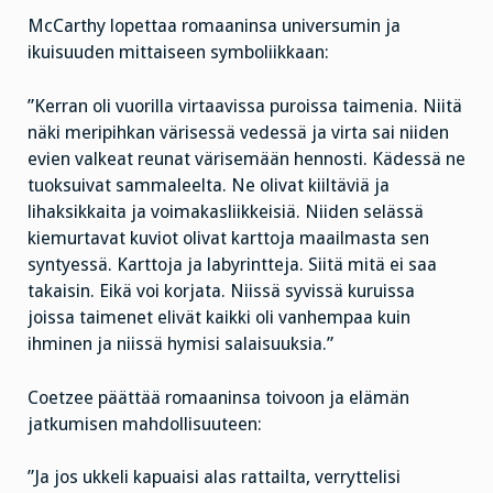
McCarthy lopettaa romaaninsa universumin ja
ikuisuuden mittaiseen symboliikkaan:
”Kerran oli vuorilla virtaavissa puroissa taimenia. Niitä
näki meripihkan värisessä vedessä ja virta sai niiden
evien valkeat reunat värisemään hennosti. Kädessä ne
tuoksuivat sammaleelta. Ne olivat kiiltäviä ja
lihaksikkaita ja voimakasliikkeisiä. Niiden selässä
kiemurtavat kuviot olivat karttoja maailmasta sen
syntyessä. Karttoja ja labyrintteja. Siitä mitä ei saa
takaisin. Eikä voi korjata. Niissä syvissä kuruissa
joissa taimenet elivät kaikki oli vanhempaa kuin
ihminen ja niissä hymisi salaisuuksia.”
Coetzee päättää romaaninsa toivoon ja elämän
jatkumisen mahdollisuuteen:
”Ja jos ukkeli kapuaisi alas rattailta, verryttelisi