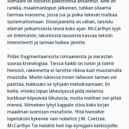
Romaani on totisesti palkintonsa ansainnut. Aihe on
rankka, maailmanlopun jälkeinen, tuhkan silaama
harmaa maisema, jossa isä ja poika tekevät matkaa
tuntemattomaan. Eloonjääneitä on vähän, taistelu
elämän jatkumisesta läsnä koko ajan. McCarthyn tyyli
on tinkimätön, lakonisista lauseista kasvaa tekstin
intensiteetti ja tarinan huikea jännite.
Pidän fragmentaarisista romaaneista ja vierastan
suoraa kronologiaa. Tiessä kaikki on toisin ja toimii
hienosti, rakennetta ei tarvitse rikkoa kuin muutamalla
muistolla. Mietin lukiessa miten tällaisen tarinan voi
päättää, hukkuuko se tyhjään melodraamaan. En
kiellä, etteikö lopun lähestyessä pidä nielaista
kurkkuun kiipeävää liikutusta, mutta noinhan sen pitää
mennä. Viimeinen lyhyt kappale sitoo koko kirjan
maailman luomisen metaforiin. Yhtä hienoihin
lopetuksiin kykenee vain nobelisti J.M. Coetzee.
McCarthyn Tie heilahti heti top-kymppini kärkisijoille.