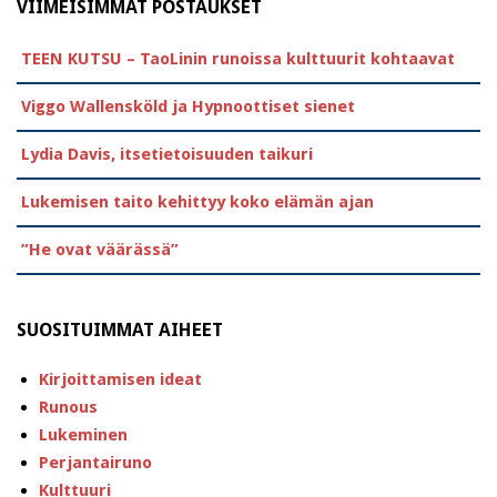
VIIMEISIMMÄT POSTAUKSET
TEEN KUTSU – TaoLinin runoissa kulttuurit kohtaavat
Viggo Wallensköld ja Hypnoottiset sienet
Lydia Davis, itsetietoisuuden taikuri
Lukemisen taito kehittyy koko elämän ajan
”He ovat väärässä”
SUOSITUIMMAT AIHEET
Kirjoittamisen ideat
Runous
Lukeminen
Perjantairuno
Kulttuuri