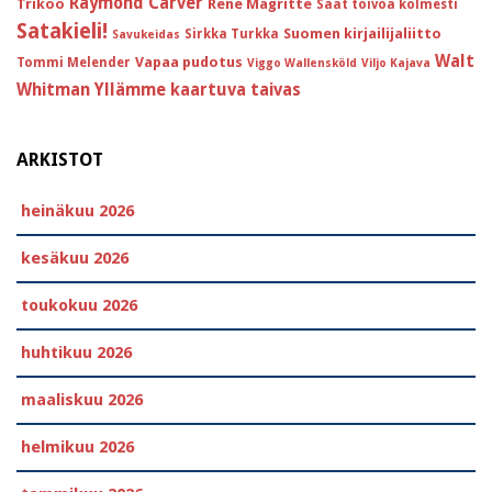
Raymond Carver
Trikoo
Réne Magritte
Saat toivoa kolmesti
Satakieli!
Suomen kirjailijaliitto
Sirkka Turkka
Savukeidas
Walt
Vapaa pudotus
Tommi Melender
Viggo Wallensköld
Viljo Kajava
Whitman
Yllämme kaartuva taivas
ARKISTOT
heinäkuu 2026
kesäkuu 2026
toukokuu 2026
huhtikuu 2026
maaliskuu 2026
helmikuu 2026