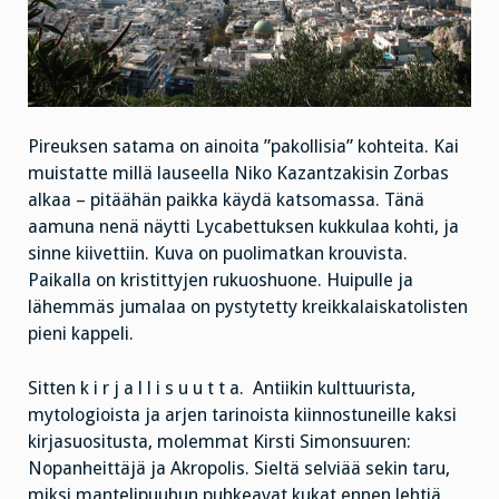
Pireuksen satama on ainoita ”pakollisia” kohteita. Kai
muistatte millä lauseella Niko Kazantzakisin Zorbas
alkaa – pitäähän paikka käydä katsomassa. Tänä
aamuna nenä näytti Lycabettuksen kukkulaa kohti, ja
sinne kiivettiin. Kuva on puolimatkan krouvista.
Paikalla on kristittyjen rukuoshuone. Huipulle ja
lähemmäs jumalaa on pystytetty kreikkalaiskatolisten
pieni kappeli.
Sitten k i r j a l l i s u u t t a. Antiikin kulttuurista,
mytologioista ja arjen tarinoista kiinnostuneille kaksi
kirjasuositusta, molemmat Kirsti Simonsuuren:
Nopanheittäjä ja Akropolis. Sieltä selviää sekin taru,
miksi mantelipuuhun puhkeavat kukat ennen lehtiä…