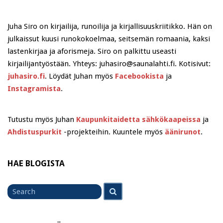
Juha Siro on kirjailija, runoilija ja kirjallisuuskriitikko. Hän on
julkaissut kuusi runokokoelmaa, seitsemän romaania, kaksi
lastenkirjaa ja aforismeja. Siro on palkittu useasti
kirjailijantyöstään. Yhteys: juhasiro@saunalahti.fi. Kotisivut:
juhasiro.fi
. Löydät Juhan myös
Facebookista
ja
Instagramista
.
Tutustu myös Juhan
Kaupunkitaidetta sähkökaapeissa
ja
Ahdistuspurkit
-projekteihin. Kuuntele myös
äänirunot
.
HAE BLOGISTA
Search
Search
for