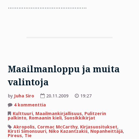
………………………………………
Maailmanloppu ja muita
valintoja
by
Juha Siro
20.11.2009
19:27
artikkeliin
4 kommenttia
Maailmanloppu
ja
Kulttuuri
,
Maailmankirjallisuus
,
Pulitzerin
muita
palkinto
,
Romaanin kieli
,
Suosikkikirjat
valintoja
Akropolis
,
Cormac McCarthy
,
Kirjasuositukset
,
Kirsti Simonsuuri
,
Niko Kazantzakis
,
Nopanheittäjä
,
Pireus
,
Tie