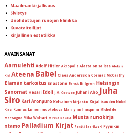
Maailmankirjallisuus
Sivistys
Unohdettujen runojen klinikka
Kuvataiteilijat
Kirjallinen estetiikka
AVAINSANAT
Aamulehti
Adolf Hitler
Akropolis
Alastalon salissa
Aleksis
Babel
Ateena
Claes Andersson
Cormac McCarthy
Kivi
Helsingin
Elämän tarkoitus
Enostone
Ernst Billgren
Juha
Sanomat
Idoli
Hesari
Juhani Aho
J.M. Coetzee
Siro
Kari Aronpuro
Keltainen kirjasto
Kirjallisuuden Nobel
Kirsi Kunnas
Linnun muotokuva
Marilynin hiuspinni
Michel de
Musta runokirja
Mika Waltari
Montaigne
Mirkka Rekola
Palladium Kirjat
ntamo
Pyynikin
Pentti Saarikoski