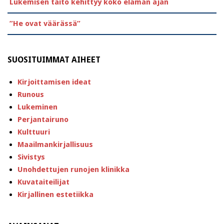
Lukemisen taito kehittyy koko elämän ajan
”He ovat väärässä”
SUOSITUIMMAT AIHEET
Kirjoittamisen ideat
Runous
Lukeminen
Perjantairuno
Kulttuuri
Maailmankirjallisuus
Sivistys
Unohdettujen runojen klinikka
Kuvataiteilijat
Kirjallinen estetiikka