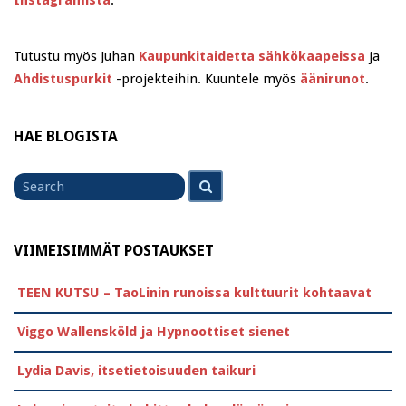
Tutustu myös Juhan
Kaupunkitaidetta sähkökaapeissa
ja
Ahdistuspurkit
-projekteihin. Kuuntele myös
äänirunot
.
HAE BLOGISTA
Search
Search
for
VIIMEISIMMÄT POSTAUKSET
TEEN KUTSU – TaoLinin runoissa kulttuurit kohtaavat
Viggo Wallensköld ja Hypnoottiset sienet
Lydia Davis, itsetietoisuuden taikuri