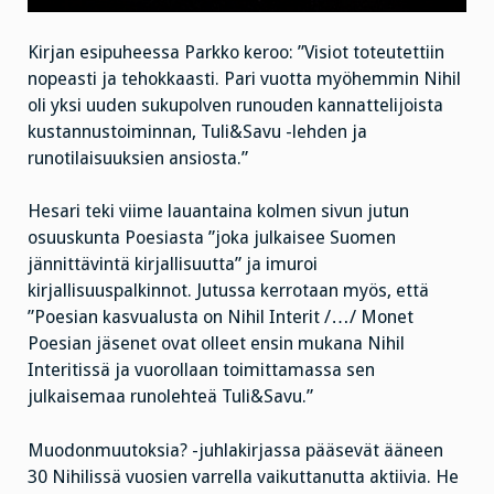
Kirjan esipuheessa Parkko keroo: ”Visiot toteutettiin
nopeasti ja tehokkaasti. Pari vuotta myöhemmin Nihil
oli yksi uuden sukupolven runouden kannattelijoista
kustannustoiminnan, Tuli&Savu -lehden ja
runotilaisuuksien ansiosta.”
Hesari teki viime lauantaina kolmen sivun jutun
osuuskunta Poesiasta ”joka julkaisee Suomen
jännittävintä kirjallisuutta” ja imuroi
kirjallisuuspalkinnot. Jutussa kerrotaan myös, että
”Poesian kasvualusta on Nihil Interit /…/ Monet
Poesian jäsenet ovat olleet ensin mukana Nihil
Interitissä ja vuorollaan toimittamassa sen
julkaisemaa runolehteä Tuli&Savu.”
Muodonmuutoksia? -juhlakirjassa pääsevät ääneen
30 Nihilissä vuosien varrella vaikuttanutta aktiivia. He