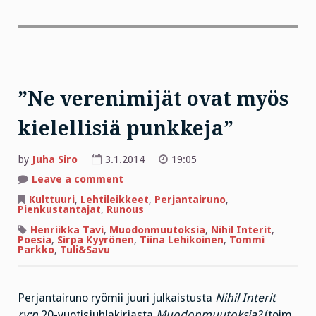
”Ne verenimijät ovat myös
kielellisiä punkkeja”
by
Juha Siro
3.1.2014
19:05
on
Leave a comment
”Ne
verenimijät
Kulttuuri
,
Lehtileikkeet
,
Perjantairuno
,
ovat
Pienkustantajat
,
Runous
myös
kielellisiä
Henriikka Tavi
,
Muodonmuutoksia
,
Nihil Interit
,
punkkeja”
Poesia
,
Sirpa Kyyrönen
,
Tiina Lehikoinen
,
Tommi
Parkko
,
Tuli&Savu
Perjantairuno ryömii juuri julkaistusta
Nihil Interit
ry:n
20-vuotisjuhlakirjasta
Muodonmuutoksia?
(toim.