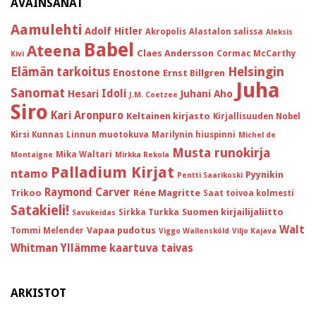
AVAINSANAT
Aamulehti
Adolf Hitler
Akropolis
Alastalon salissa
Aleksis
Babel
Ateena
Claes Andersson
Cormac McCarthy
Kivi
Helsingin
Elämän tarkoitus
Enostone
Ernst Billgren
Juha
Sanomat
Idoli
Hesari
Juhani Aho
J.M. Coetzee
Siro
Kari Aronpuro
Keltainen kirjasto
Kirjallisuuden Nobel
Kirsi Kunnas
Linnun muotokuva
Marilynin hiuspinni
Michel de
Musta runokirja
Mika Waltari
Montaigne
Mirkka Rekola
Palladium Kirjat
ntamo
Pyynikin
Pentti Saarikoski
Raymond Carver
Trikoo
Réne Magritte
Saat toivoa kolmesti
Satakieli!
Suomen kirjailijaliitto
Sirkka Turkka
Savukeidas
Walt
Vapaa pudotus
Tommi Melender
Viggo Wallensköld
Viljo Kajava
Whitman
Yllämme kaartuva taivas
ARKISTOT