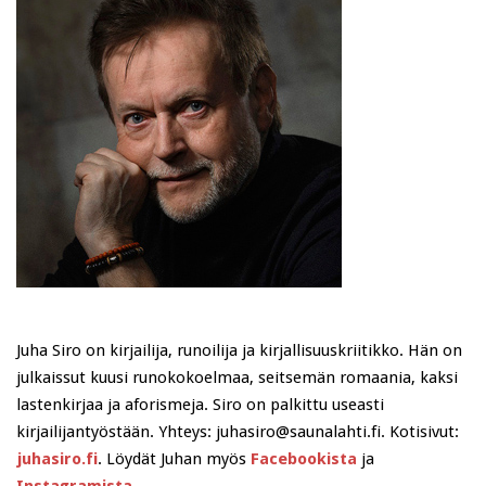
Juha Siro on kirjailija, runoilija ja kirjallisuuskriitikko. Hän on
julkaissut kuusi runokokoelmaa, seitsemän romaania, kaksi
lastenkirjaa ja aforismeja. Siro on palkittu useasti
kirjailijantyöstään. Yhteys: juhasiro@saunalahti.fi. Kotisivut:
juhasiro.fi
. Löydät Juhan myös
Facebookista
ja
Instagramista
.