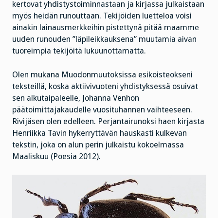
kertovat yhdistystoiminnastaan ja kirjassa julkaistaan
myös heidän runouttaan. Tekijöiden luetteloa voisi
ainakin lainausmerkkeihin pistettynä pitää maamme
uuden runouden ”läpileikkauksena” muutamia aivan
tuoreimpia tekijöitä lukuunottamatta.
Olen mukana Muodonmuutoksissa esikoisteokseni
teksteillä, koska aktiivivuoteni yhdistyksessä osuivat
sen alkutaipaleelle, Johanna Venhon
päätoimittajakaudelle vuosituhannen vaihteeseen.
Rivijäsen olen edelleen. Perjantairunoksi haen kirjasta
Henriikka Tavin hykerryttävän hauskasti kulkevan
tekstin, joka on alun perin julkaistu kokoelmassa
Maaliskuu (Poesia 2012).