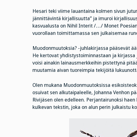
Hesari teki viime lauantaina kolmen sivun jut
jännittävintä kirjallisuutta” ja imuroi kirjalli
kasvualusta on Nihil Interit /…/ Monet Poesian 
vuorollaan toimittamassa sen julkaisemaa run
Muodonmuutoksia? -juhlakirjassa pääsevät äänee
He kertovat yhdistystoiminnastaan ja kirjassa 
voisi ainakin lainausmerkkeihin pistettynä p
muutamia aivan tuoreimpia tekijöitä lukuunot
Olen mukana Muodonmuutoksissa esikoisteoksen
osuivat sen alkutaipaleelle, Johanna Venhon p
Rivijäsen olen edelleen. Perjantairunoksi haen 
kulkevan tekstin, joka on alun perin julkaistu