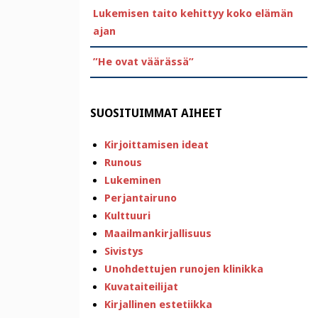
Lukemisen taito kehittyy koko elämän
ajan
”He ovat väärässä”
SUOSITUIMMAT AIHEET
Kirjoittamisen ideat
Runous
Lukeminen
Perjantairuno
Kulttuuri
Maailmankirjallisuus
Sivistys
Unohdettujen runojen klinikka
Kuvataiteilijat
Kirjallinen estetiikka