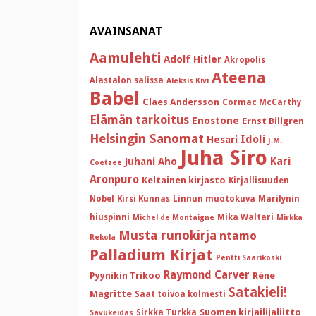
AVAINSANAT
Aamulehti
Adolf Hitler
Akropolis
Ateena
Alastalon salissa
Aleksis Kivi
Babel
Claes Andersson
Cormac McCarthy
Elämän tarkoitus
Enostone
Ernst Billgren
Helsingin Sanomat
Idoli
Hesari
J.M.
Juha Siro
Kari
Juhani Aho
Coetzee
Aronpuro
Keltainen kirjasto
Kirjallisuuden
Nobel
Kirsi Kunnas
Linnun muotokuva
Marilynin
hiuspinni
Mika Waltari
Michel de Montaigne
Mirkka
Musta runokirja
ntamo
Rekola
Palladium Kirjat
Pentti Saarikoski
Raymond Carver
Pyynikin Trikoo
Réne
Satakieli!
Magritte
Saat toivoa kolmesti
Suomen kirjailijaliitto
Sirkka Turkka
Savukeidas