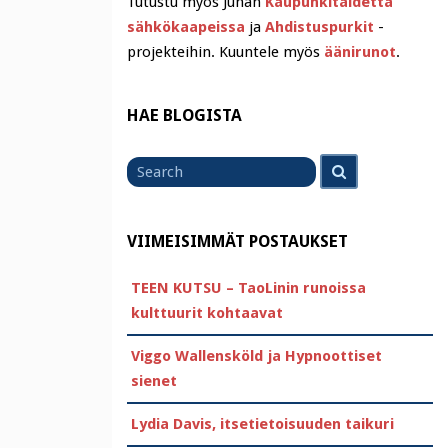
Tutustu myös Juhan
Kaupunkitaidetta
sähkökaapeissa
ja
Ahdistuspurkit
-
projekteihin. Kuuntele myös
äänirunot
.
HAE BLOGISTA
Search
Search
for
VIIMEISIMMÄT POSTAUKSET
TEEN KUTSU – TaoLinin runoissa
kulttuurit kohtaavat
Viggo Wallensköld ja Hypnoottiset
sienet
Lydia Davis, itsetietoisuuden taikuri