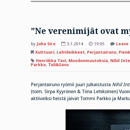
”Ne verenimijät ovat my
by
Juha Siro
3.1.2014
19:05
Leave
Kulttuuri
,
Lehtileikkeet
,
Perjantairuno
,
Pienk
Henriikka Tavi
,
Muodonmuutoksia
,
Nihil Inte
Parkko
,
Tuli&Savu
Perjantairuno ryömii juuri julkaistusta
Nihil Int
(toim. Sirpa Kyyrönen & Tiina Lehikoinen) Vuon
aktiiveiksi heistä jäivät Tommi Parkko ja Mark