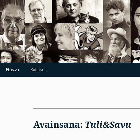
Skip
to
content
Etusivu
Kotisivut
Avainsana:
Tuli&Savu