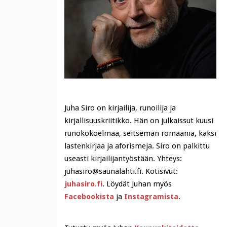
Juha Siro on kirjailija, runoilija ja
kirjallisuuskriitikko. Hän on julkaissut kuusi
runokokoelmaa, seitsemän romaania, kaksi
lastenkirjaa ja aforismeja. Siro on palkittu
useasti kirjailijantyöstään. Yhteys:
juhasiro@saunalahti.fi. Kotisivut:
juhasiro.fi
. Löydät Juhan myös
Facebookista
ja
Instagramista
.