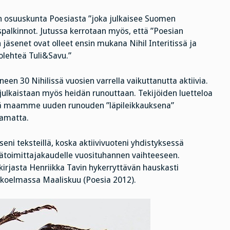
un osuuskunta Poesiasta ”joka julkaisee Suomen
suuspalkinnot. Jutussa kerrotaan myös, että ”Poesian
jäsenet ovat olleet ensin mukana Nihil Interitissä ja
olehteä Tuli&Savu.”
n 30 Nihilissä vuosien varrella vaikuttanutta aktiivia.
julkaistaan myös heidän runouttaan. Tekijöiden luetteloa
itää maamme uuden runouden ”läpileikkauksena”
tamatta.
i teksteillä, koska aktiivivuoteni yhdistyksessä
äätoimittajakaudelle vuosituhannen vaihteeseen.
kirjasta Henriikka Tavin hykerryttävän hauskasti
 kokoelmassa Maaliskuu (Poesia 2012).