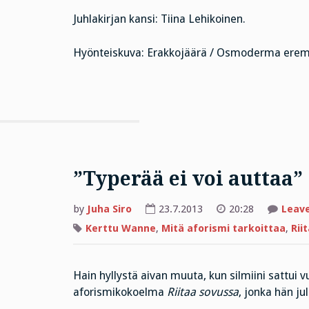
Juhlakirjan kansi: Tiina Lehikoinen.
Hyönteiskuva: Erakkojäärä / Osmoderma eremi
”Typerää ei voi auttaa”
by
Juha Siro
23.7.2013
20:28
Leav
Kerttu Wanne
,
Mitä aforismi tarkoittaa
,
Rii
Hain hyllystä aivan muuta, kun silmiini sattui 
aforismikokoelma
Riitaa sovussa
, jonka hän ju