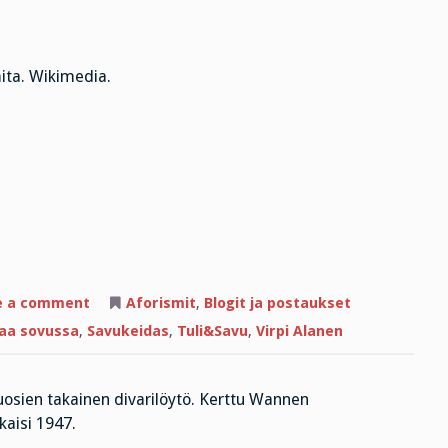
ta. Wikimedia.
on
e a comment
Aforismit
,
Blogit ja postaukset
”Typerää
ei
taa sovussa
,
Savukeidas
,
Tuli&Savu
,
Virpi Alanen
voi
auttaa”
vuosien takainen divarilöytö. Kerttu Wannen
lkaisi 1947.