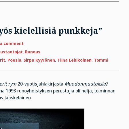
ös kielellisiä punkkeja”
on
 a comment
”Ne
verenimijät
ustantajat
,
Runous
ovat
myös
rit
,
Poesia
,
Sirpa Kyyrönen
,
Tiina Lehikoinen
,
Tommi
kielellisiä
punkkeja”
erit ry:n
20-vuotisjuhlakirjasta
Muodonmuutoksia?
na 1993 runoyhdistyksen perustajia oli neljä, toiminnan
us Jääskeläinen.