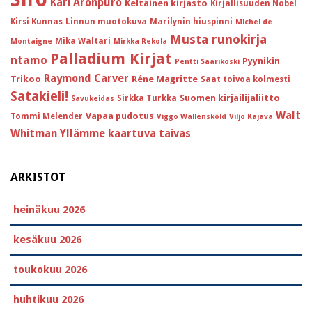
Kari Aronpuro
Keltainen kirjasto
Kirjallisuuden Nobel
Kirsi Kunnas
Linnun muotokuva
Marilynin hiuspinni
Michel de
Musta runokirja
Mika Waltari
Montaigne
Mirkka Rekola
Palladium Kirjat
ntamo
Pyynikin
Pentti Saarikoski
Raymond Carver
Trikoo
Réne Magritte
Saat toivoa kolmesti
Satakieli!
Suomen kirjailijaliitto
Sirkka Turkka
Savukeidas
Walt
Vapaa pudotus
Tommi Melender
Viggo Wallensköld
Viljo Kajava
Whitman
Yllämme kaartuva taivas
ARKISTOT
heinäkuu 2026
kesäkuu 2026
toukokuu 2026
huhtikuu 2026