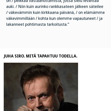
on / pelkkää vastaanottamista, jossa sielu levähtää
auki. / Niin kuin aurinko rankkasateen jälkeen säteilee
/ väkevämmin kuin kirkkaana päivänä, / on elämämme
väkevimmillään / kohta kun olemme vapautuneet / ja
lakanneet pohtimasta tarkoitusta.”
JUHA SIRO. MITÄ TAPAHTUU TODELLA.