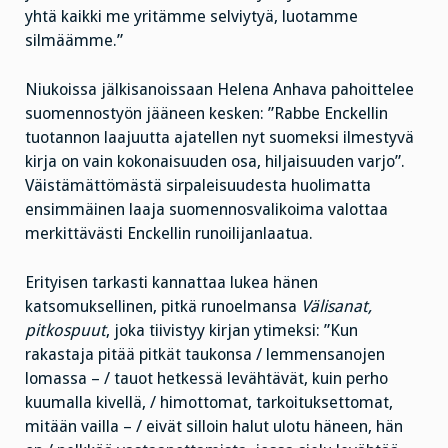
yhtä kaikki me yritämme selviytyä, luotamme
silmäämme.”
Niukoissa jälkisanoissaan Helena Anhava pahoittelee
suomennostyön jääneen kesken: ”Rabbe Enckellin
tuotannon laajuutta ajatellen nyt suomeksi ilmestyvä
kirja on vain kokonaisuuden osa, hiljaisuuden varjo”.
Väistämättömästä sirpaleisuudesta huolimatta
ensimmäinen laaja suomennosvalikoima valottaa
merkittävästi Enckellin runoilijanlaatua.
Erityisen tarkasti kannattaa lukea hänen
katsomuksellinen, pitkä runoelmansa
Välisanat,
pitkospuut
, joka tiivistyy kirjan ytimeksi: ”Kun
rakastaja pitää pitkät taukonsa / lemmensanojen
lomassa – / tauot hetkessä levähtävät, kuin perho
kuumalla kivellä, / himottomat, tarkoituksettomat,
mitään vailla – / eivät silloin halut ulotu häneen, hän