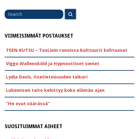
Search
Search
for
VIIMEISIMMÄT POSTAUKSET
TEEN KUTSU – TaoLinin runoissa kulttuurit kohtaavat
Viggo Wallensköld ja Hypnoottiset sienet
Lydia Davis, itsetietoisuuden taikuri
Lukemisen taito kehittyy koko elämän ajan
”He ovat väärässä”
SUOSITUIMMAT AIHEET