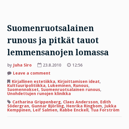
Suomenruotsalainen
runous ja pitkät tauot
lemmensanojen lomassa
by
Juha Siro
23.8.2010
12:56
on
Leave a comment
Suomenruotsalainen
runous
Kirjallinen estetiikka
,
Kirjoittamisen ideat
,
ja
Kulttuuripolitiikka
,
Lukeminen
,
Runous
,
pitkät
Suomennokset
,
Suomenruotsalainen runous
,
tauot
Unohdettujen runojen klinikka
lemmensanojen
lomassa
Catharina Grippenberg
,
Claes Andersson
,
Edith
Södergran
,
Gunnar Björling
,
Henrika Ringbom
,
Jukka
Kemppinen
,
Leif Salmen
,
Rabbe Enckell
,
Tua Forström