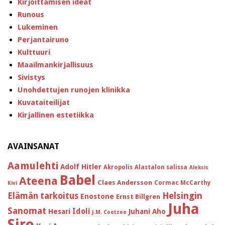
Kirjoittamisen ideat
Runous
Lukeminen
Perjantairuno
Kulttuuri
Maailmankirjallisuus
Sivistys
Unohdettujen runojen klinikka
Kuvataiteilijat
Kirjallinen estetiikka
AVAINSANAT
Aamulehti
Adolf Hitler
Akropolis
Alastalon salissa
Aleksis
Babel
Ateena
Claes Andersson
Cormac McCarthy
Kivi
Helsingin
Elämän tarkoitus
Enostone
Ernst Billgren
Juha
Sanomat
Idoli
Hesari
Juhani Aho
J.M. Coetzee
Siro