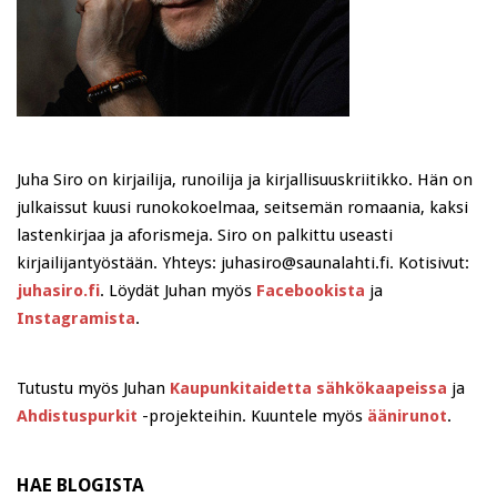
Juha Siro on kirjailija, runoilija ja kirjallisuuskriitikko. Hän on
julkaissut kuusi runokokoelmaa, seitsemän romaania, kaksi
lastenkirjaa ja aforismeja. Siro on palkittu useasti
kirjailijantyöstään. Yhteys: juhasiro@saunalahti.fi. Kotisivut:
juhasiro.fi
. Löydät Juhan myös
Facebookista
ja
Instagramista
.
Tutustu myös Juhan
Kaupunkitaidetta sähkökaapeissa
ja
Ahdistuspurkit
-projekteihin. Kuuntele myös
äänirunot
.
HAE BLOGISTA