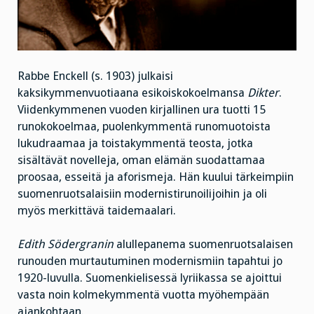
Rabbe Enckell (s. 1903) julkaisi
kaksikymmenvuotiaana esikoiskokoelmansa
Dikter
.
Viidenkymmenen vuoden kirjallinen ura tuotti 15
runokokoelmaa, puolenkymmentä runomuotoista
lukudraamaa ja toistakymmentä teosta, jotka
sisältävät novelleja, oman elämän suodattamaa
proosaa, esseitä ja aforismeja. Hän kuului tärkeimpiin
suomenruotsalaisiin modernistirunoilijoihin ja oli
myös merkittävä taidemaalari.
Edith Södergranin
alullepanema suomenruotsalaisen
runouden murtautuminen modernismiin tapahtui jo
1920-luvulla. Suomenkielisessä lyriikassa se ajoittui
vasta noin kolmekymmentä vuotta myöhempään
ajankohtaan.