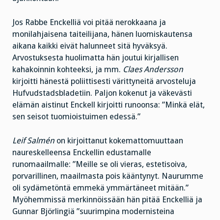
Jos Rabbe Enckelliä voi pitää nerokkaana ja
monilahjaisena taiteilijana, hänen luomiskautensa
aikana kaikki eivät halunneet sitä hyväksyä.
Arvostuksesta huolimatta hän joutui kirjallisen
kahakoinnin kohteeksi, ja mm.
Claes Andersson
kirjoitti hänestä poliittisesti värittyneitä arvosteluja
Hufvudstadsbladetiin. Paljon kokenut ja väkevästi
elämän aistinut Enckell kirjoitti runoonsa: ”Minkä elät,
sen seisot tuomioistuimen edessä.”
Leif Salmén
on kirjoittanut kokemattomuuttaan
naureskelleensa Enckellin edustamalle
runomaailmalle: ”Meille se oli vieras, estetisoiva,
porvarillinen, maailmasta pois kääntynyt. Naurumme
oli sydämetöntä emmekä ymmärtäneet mitään.”
Myöhemmissä merkinnöissään hän pitää Enckelliä ja
Gunnar Björlingiä ”suurimpina modernisteina