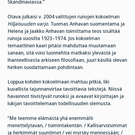
Skandinaviassa.”
Otava julkaisi v. 2004 valittujen runojen kokoelman
Hiljaisuuden varjo
. Tuomas Anhavan suomentama ja
Helena ja Jaakko Anhavan toimittama teos sisältää
runoja vuosilta 1923–1974. Jos kokoelman
temaattinen kaari pitäisi mahduttaa muutamaan
sanaan, sitä voisi luonnehtia matkaksi ylevästä ja
ihanteellisesta arkiseen filosofiaan, juuri käsillä olevan
hetken suodattamaan pohdintaan.
Loppua kohden kokoelmaan mahtuu pitkiä, liki
kuvallista tajunnanvirtaa tavoittavia tekstejä. Niissä
havainnot tiivistyvät runoksi ja avaavat kirjoittajan ja
lukijan tavoittelemaan todellisuuden olemusta.
”Me teemme elämästä yhä enemmälti
menettelytavan, / toimintakentän. / Kallisarvoisimmat
ja herkimmät suuntimet / vei myrsky mennessään; /