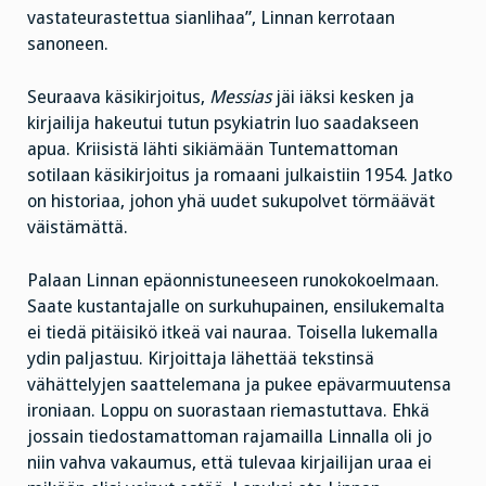
vastateurastettua sianlihaa”, Linnan kerrotaan
sanoneen.
Seuraava käsikirjoitus,
Messias
jäi iäksi kesken ja
kirjailija hakeutui tutun psykiatrin luo saadakseen
apua. Kriisistä lähti sikiämään Tuntemattoman
sotilaan käsikirjoitus ja romaani julkaistiin 1954. Jatko
on historiaa, johon yhä uudet sukupolvet törmäävät
väistämättä.
Palaan Linnan epäonnistuneeseen runokokoelmaan.
Saate kustantajalle on surkuhupainen, ensilukemalta
ei tiedä pitäisikö itkeä vai nauraa. Toisella lukemalla
ydin paljastuu. Kirjoittaja lähettää tekstinsä
vähättelyjen saattelemana ja pukee epävarmuutensa
ironiaan. Loppu on suorastaan riemastuttava. Ehkä
jossain tiedostamattoman rajamailla Linnalla oli jo
niin vahva vakaumus, että tulevaa kirjailijan uraa ei