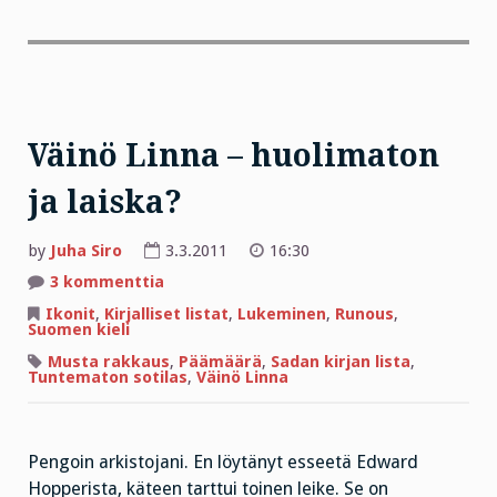
Väinö Linna – huolimaton
ja laiska?
by
Juha Siro
3.3.2011
16:30
artikkeliin
3 kommenttia
Väinö
Linna
Ikonit
,
Kirjalliset listat
,
Lukeminen
,
Runous
,
–
Suomen kieli
huolimaton
ja
Musta rakkaus
,
Päämäärä
,
Sadan kirjan lista
,
laiska?
Tuntematon sotilas
,
Väinö Linna
Pengoin arkistojani. En löytänyt esseetä Edward
Hopperista, käteen tarttui toinen leike. Se on