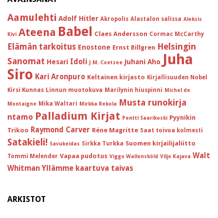
Aamulehti
Adolf Hitler
Akropolis
Alastalon salissa
Aleksis
Babel
Ateena
Claes Andersson
Cormac McCarthy
Kivi
Helsingin
Elämän tarkoitus
Enostone
Ernst Billgren
Juha
Sanomat
Idoli
Hesari
Juhani Aho
J.M. Coetzee
Siro
Kari Aronpuro
Keltainen kirjasto
Kirjallisuuden Nobel
Kirsi Kunnas
Linnun muotokuva
Marilynin hiuspinni
Michel de
Musta runokirja
Mika Waltari
Montaigne
Mirkka Rekola
Palladium Kirjat
ntamo
Pyynikin
Pentti Saarikoski
Raymond Carver
Trikoo
Réne Magritte
Saat toivoa kolmesti
Satakieli!
Suomen kirjailijaliitto
Sirkka Turkka
Savukeidas
Walt
Vapaa pudotus
Tommi Melender
Viggo Wallensköld
Viljo Kajava
Whitman
Yllämme kaartuva taivas
ARKISTOT