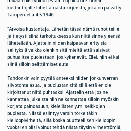
mikään olisi voinut estää. Lopuksi ote Linnan
kustantajalle lähettämästä kirjeestä, joka on päivätty
Tampereella 4.5.1946.
”Arvoisa kustantaja. Lähetän tässä nämä runot teille
ja tietysti siinä tarkoituksessa kun niitä sinne yleensä
lähetellään. Ajattelin niiden kaipaavan erityisiä
selityksiä vaikka olenkin sitä mieltä että saisivat
puhua itse puolestaan, jos kykenevät. Ellei, niin ei kai
siinä silloin selittämiset auta.
Tahdonkin vain pyytää anteeksi niiden jonkunverran
siivotonta asua, ja puolustan sitä sillä että en ole
kirjoittanut niitä puhtaaksi. Ajattelin että jos ne
kannattaa julkaista niin ne kannattaa silloin myöskin
korjata painoasuun, kielellisten y.m. seikkojen
puolesta. Niissä esiintyy varsin törkeitäkin
kielioppivirheitä, sillä koska puutteellisen kielioppini
vuoksi en olisi voinut tehdä niistä täysin virheettömiä,