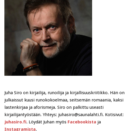
Juha Siro on kirjailija, runoilija ja kirjallisuuskriitikko. Hän on
julkaissut kuusi runokokoelmaa, seitsemän romaania, kaksi
lastenkirjaa ja aforismeja. Siro on palkittu useasti
kirjailijantyöstään. Yhteys: juhasiro@saunalahti.fi. Kotisivut:
juhasiro.fi
. Löydät Juhan myös
Facebookista
ja
Instagramista
.