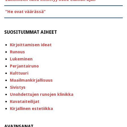
”He ovat väärässä”
SUOSITUIMMAT AIHEET
Kirjoittamisen ideat
Runous
Lukeminen
Perjantairuno
Kulttuuri
Maailmankirjallisuus
Sivistys
Unohdettujen runojen klinikka
Kuvataiteilijat
Kirjallinen estetiikka
AVAINSANAT