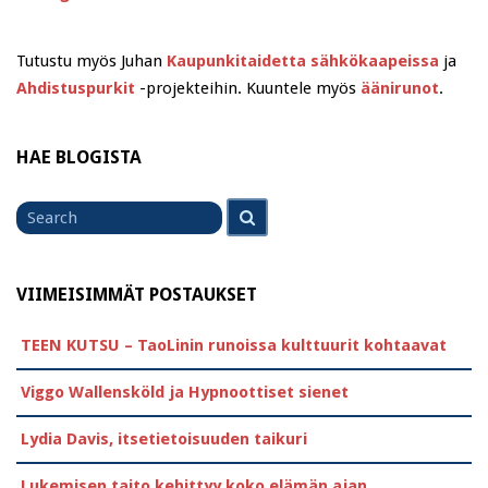
Tutustu myös Juhan
Kaupunkitaidetta sähkökaapeissa
ja
Ahdistuspurkit
-projekteihin. Kuuntele myös
äänirunot
.
HAE BLOGISTA
Search
Search
for
VIIMEISIMMÄT POSTAUKSET
TEEN KUTSU – TaoLinin runoissa kulttuurit kohtaavat
Viggo Wallensköld ja Hypnoottiset sienet
Lydia Davis, itsetietoisuuden taikuri
Lukemisen taito kehittyy koko elämän ajan