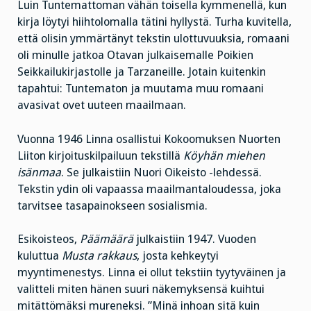
Luin Tuntemattoman vähän toisella kymmenellä, kun
kirja löytyi hiihtolomalla tätini hyllystä. Turha kuvitella,
että olisin ymmärtänyt tekstin ulottuvuuksia, romaani
oli minulle jatkoa Otavan julkaisemalle Poikien
Seikkailukirjastolle ja Tarzaneille. Jotain kuitenkin
tapahtui: Tuntematon ja muutama muu romaani
avasivat ovet uuteen maailmaan.
Vuonna 1946 Linna osallistui Kokoomuksen Nuorten
Liiton kirjoituskilpailuun tekstillä
Köyhän miehen
isänmaa
. Se julkaistiin Nuori Oikeisto -lehdessä.
Tekstin ydin oli vapaassa maailmantaloudessa, joka
tarvitsee tasapainokseen sosialismia.
Esikoisteos,
Päämäärä
julkaistiin 1947. Vuoden
kuluttua
Musta rakkaus
, josta kehkeytyi
myyntimenestys. Linna ei ollut tekstiin tyytyväinen ja
valitteli miten hänen suuri näkemyksensä kuihtui
mitättömäksi mureneksi. ”Minä inhoan sitä kuin