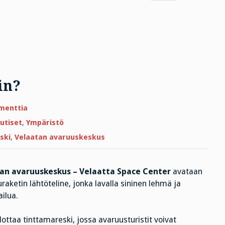
in?
artikkeliin
menttia
Tunnetko
tinttamareskin?
utiset
,
Ympäristö
ski
,
Velaatan avaruuskeskus
an avaruuskeskus – Velaatta Space Center
avataan
uraketin lähtöteline, jonka lavalla sininen lehmä ja
ilua.
ttaa tinttamareski, jossa avaruusturistit voivat