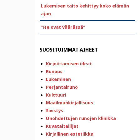
Lukemisen taito kehittyy koko elämän
ajan
”He ovat väärässä”
SUOSITUIMMAT AIHEET
Kirjoittamisen ideat
Runous
Lukeminen
Perjantairuno
Kulttuuri
Maailmankirjallisuus
Sivistys
Unohdettujen runojen klinikka
Kuvataiteilijat
Kirjallinen estetiikka