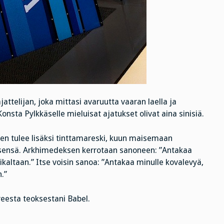
telijan, joka mittasi avaruutta vaaran laella ja
onsta Pylkkäselle mieluisat ajatukset olivat aina sinisiä.
n tulee lisäksi tinttamareski, kuun maisemaan
itsensä. Arkhimedeksen kerrotaan sanoneen: ”Antakaa
ikaltaan.” Itse voisin sanoa: ”Antakaa minulle kovalevyä,
.”
reesta teoksestani Babel.
………..