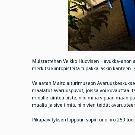
Muistattehan Veikko Huovisen Havukka-ahon ajat
merkitsi kiintopisteitä tupakka-askin kanteen. K
Velaatan Maitolaiturimuseon Avaruuskeskuksee
maalatut avaruuspuvut, joissa voi kuvauttaa 
minulle kiinteä piste, niin minä vipuan maan pa
maalia ja siveltimiä, niin vien teidät avaruuteen
Pikapäivityksen loppuun sopii runo nro 250 tuo
………………………………………………………