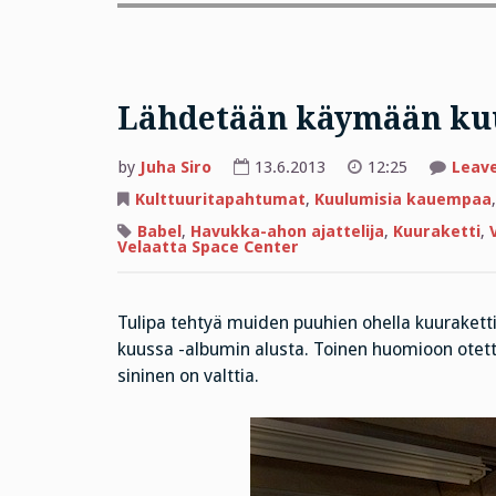
Lähdetään käymään ku
by
Juha Siro
13.6.2013
12:25
Leav
Kulttuuritapahtumat
,
Kuulumisia kauempaa
Babel
,
Havukka-ahon ajattelija
,
Kuuraketti
,
Velaatta Space Center
Tulipa tehtyä muiden puuhien ohella kuuraketti.
kuussa -albumin alusta. Toinen huomioon otetta
sininen on valttia.