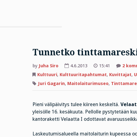
Tunnetko tinttamaresk
by
Juha Siro
4.6.2013
15:41
2 kom
Kulttuuri
,
Kulttuuritapahtumat
,
Kuvittajat
,
U
Juri Gagarin
,
Maitolaiturimuseo
,
Tinttamare
Pieni välipäivitys tulee kiireen keskeltä.
Velaat
yleisölle 16. kesäkuuta. Pellolle pystytetään ku
kantoraketti Velaatta I odottavat avaruusseikka
Laskeutumisalueella maitolaiturin kupeessa odo