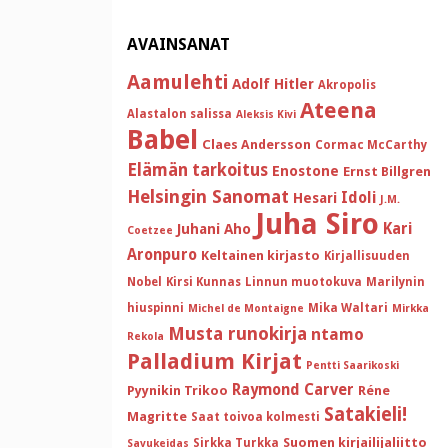
AVAINSANAT
Aamulehti
Adolf Hitler
Akropolis
Ateena
Alastalon salissa
Aleksis Kivi
Babel
Claes Andersson
Cormac McCarthy
Elämän tarkoitus
Enostone
Ernst Billgren
Helsingin Sanomat
Idoli
Hesari
J.M.
Juha Siro
Kari
Juhani Aho
Coetzee
Aronpuro
Keltainen kirjasto
Kirjallisuuden
Nobel
Kirsi Kunnas
Linnun muotokuva
Marilynin
hiuspinni
Mika Waltari
Michel de Montaigne
Mirkka
Musta runokirja
ntamo
Rekola
Palladium Kirjat
Pentti Saarikoski
Raymond Carver
Pyynikin Trikoo
Réne
Satakieli!
Magritte
Saat toivoa kolmesti
Suomen kirjailijaliitto
Sirkka Turkka
Savukeidas