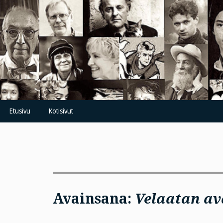
Skip
to
content
Etusivu
Kotisivut
Avainsana:
Velaatan av