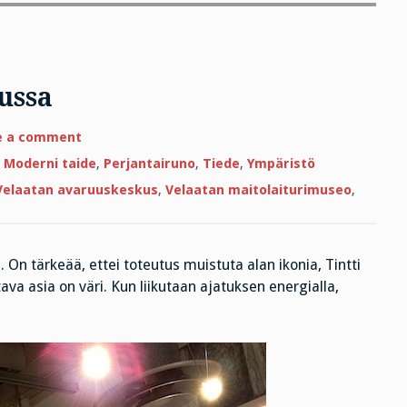
ussa
on
e a comment
Lähdetään
käymään
,
Moderni taide
,
Perjantairuno
,
Tiede
,
Ympäristö
kuussa
Velaatan avaruuskeskus
,
Velaatan maitolaiturimuseo
,
 On tärkeää, ettei toteutus muistuta alan ikonia, Tintti
va asia on väri. Kun liikutaan ajatuksen energialla,