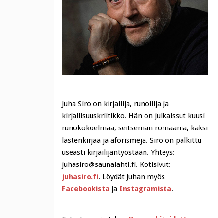
Juha Siro on kirjailija, runoilija ja
kirjallisuuskriitikko. Hän on julkaissut kuusi
runokokoelmaa, seitsemän romaania, kaksi
lastenkirjaa ja aforismeja. Siro on palkittu
useasti kirjailijantyöstään. Yhteys:
juhasiro@saunalahti.fi. Kotisivut:
juhasiro.fi
. Löydät Juhan myös
Facebookista
ja
Instagramista
.