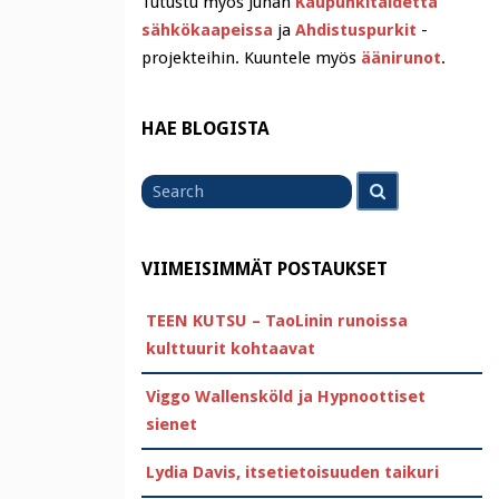
Tutustu myös Juhan
Kaupunkitaidetta
sähkökaapeissa
ja
Ahdistuspurkit
-
projekteihin. Kuuntele myös
äänirunot
.
HAE BLOGISTA
Search
Search
for
VIIMEISIMMÄT POSTAUKSET
TEEN KUTSU – TaoLinin runoissa
kulttuurit kohtaavat
Viggo Wallensköld ja Hypnoottiset
sienet
Lydia Davis, itsetietoisuuden taikuri