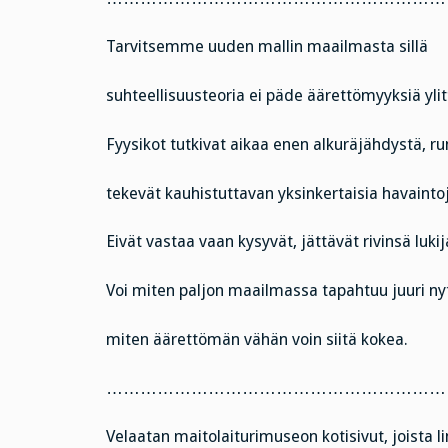
Tarvitsemme uuden mallin maailmasta sillä
suhteellisuusteoria ei päde äärettömyyksiä ylitt
Fyysikot tutkivat aikaa enen alkuräjähdystä, run
tekevät kauhistuttavan yksinkertaisia havainto
Eivät vastaa vaan kysyvät, jättävät rivinsä lukij
Voi miten paljon maailmassa tapahtuu juuri ny
miten äärettömän vähän voin siitä kokea.
……………………………………………………
Velaatan maitolaiturimuseon kotisivut, joista