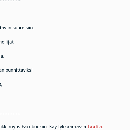
äviin suureisiin.
oilijat
ja.
an punnittaviksi.
t,
………….
 linkki myös Facebookiin. Käy tykkäämässä
täältä
.