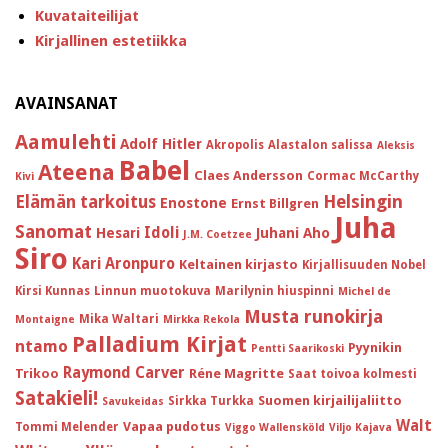
Kuvataiteilijat
Kirjallinen estetiikka
AVAINSANAT
Aamulehti
Adolf Hitler
Akropolis
Alastalon salissa
Aleksis
Babel
Ateena
Claes Andersson
Cormac McCarthy
Kivi
Helsingin
Elämän tarkoitus
Enostone
Ernst Billgren
Juha
Sanomat
Idoli
Hesari
Juhani Aho
J.M. Coetzee
Siro
Kari Aronpuro
Keltainen kirjasto
Kirjallisuuden Nobel
Kirsi Kunnas
Linnun muotokuva
Marilynin hiuspinni
Michel de
Musta runokirja
Mika Waltari
Montaigne
Mirkka Rekola
Palladium Kirjat
ntamo
Pyynikin
Pentti Saarikoski
Raymond Carver
Trikoo
Réne Magritte
Saat toivoa kolmesti
Satakieli!
Suomen kirjailijaliitto
Sirkka Turkka
Savukeidas
Walt
Vapaa pudotus
Tommi Melender
Viggo Wallensköld
Viljo Kajava