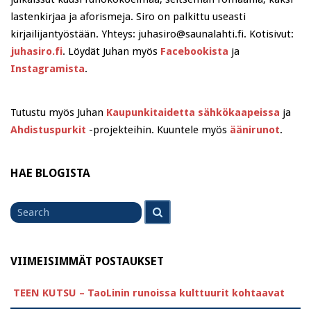
lastenkirjaa ja aforismeja. Siro on palkittu useasti
kirjailijantyöstään. Yhteys: juhasiro@saunalahti.fi. Kotisivut:
juhasiro.fi
. Löydät Juhan myös
Facebookista
ja
Instagramista
.
Tutustu myös Juhan
Kaupunkitaidetta sähkökaapeissa
ja
Ahdistuspurkit
-projekteihin. Kuuntele myös
äänirunot
.
HAE BLOGISTA
Search
Search
for
VIIMEISIMMÄT POSTAUKSET
TEEN KUTSU – TaoLinin runoissa kulttuurit kohtaavat