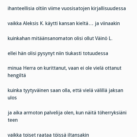
ihanteellisia oltiin viime vuosisatojen kirjallisuudessa
vaikka Aleksis K. käytti kansan kieltä… ja viinaakin
kuinkahan mitäänsanomaton olisi ollut Väinö L.
ellei hän olisi pysynyt niin tiukasti totuudessa
minua Herra on kurittanut, vaan ei ole vielä ottanut
hengiltä
kuinka tyytyväinen saan olla, että vielä välillä jaksan
ulos
ja aika armoton palvelija olen, kun näitä töherryksiäni
teen
vaikka toiset raataa töissä iltansakin