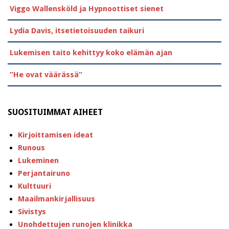
Viggo Wallensköld ja Hypnoottiset sienet
Lydia Davis, itsetietoisuuden taikuri
Lukemisen taito kehittyy koko elämän ajan
”He ovat väärässä”
SUOSITUIMMAT AIHEET
Kirjoittamisen ideat
Runous
Lukeminen
Perjantairuno
Kulttuuri
Maailmankirjallisuus
Sivistys
Unohdettujen runojen klinikka