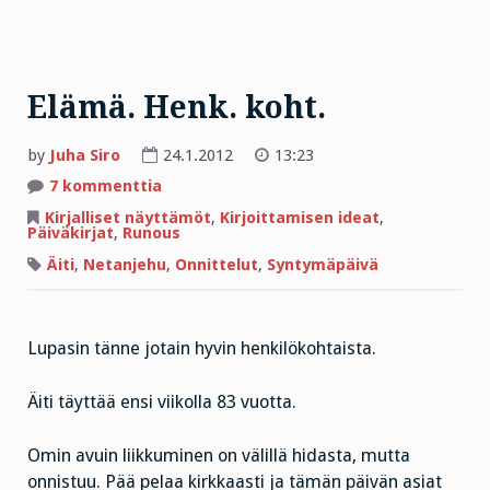
Elämä. Henk. koht.
by
Juha Siro
24.1.2012
13:23
artikkeliin
7 kommenttia
Elämä.
Henk.
Kirjalliset näyttämöt
,
Kirjoittamisen ideat
,
koht.
Päiväkirjat
,
Runous
Äiti
,
Netanjehu
,
Onnittelut
,
Syntymäpäivä
Lupasin tänne jotain hyvin henkilökohtaista.
Äiti täyttää ensi viikolla 83 vuotta.
Omin avuin liikkuminen on välillä hidasta, mutta
onnistuu. Pää pelaa kirkkaasti ja tämän päivän asiat