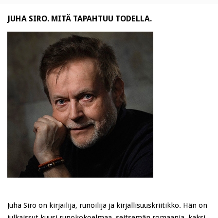
JUHA SIRO. MITÄ TAPAHTUU TODELLA.
Juha Siro on kirjailija, runoilija ja kirjallisuuskriitikko. Hän on
julkaissut kuusi runokokoelmaa, seitsemän romaania, kaksi