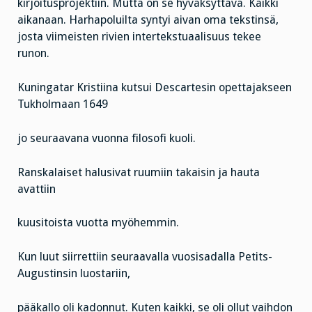
kirjoitusprojektiin. Mutta on se hyväksyttävä. Kaikki
aikanaan. Harhapoluilta syntyi aivan oma tekstinsä,
josta viimeisten rivien intertekstuaalisuus tekee
runon.
Kuningatar Kristiina kutsui Descartesin opettajakseen
Tukholmaan 1649
jo seuraavana vuonna filosofi kuoli.
Ranskalaiset halusivat ruumiin takaisin ja hauta
avattiin
kuusitoista vuotta myöhemmin.
Kun luut siirrettiin seuraavalla vuosisadalla Petits-
Augustinsin luostariin,
pääkallo oli kadonnut. Kuten kaikki, se oli ollut vaihdon