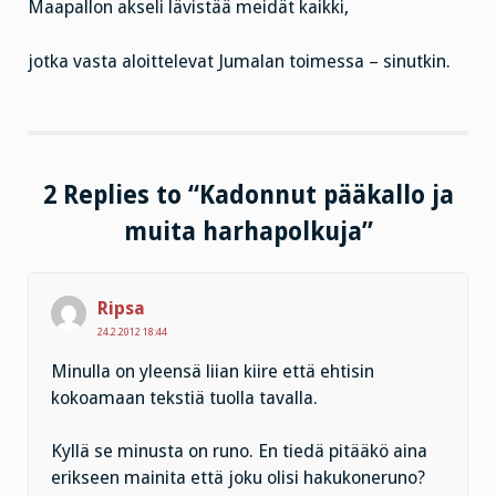
Maapallon akseli lävistää meidät kaikki,
jotka vasta aloittelevat Jumalan toimessa – sinutkin.
2 Replies to “Kadonnut pääkallo ja
muita harhapolkuja”
Ripsa
24.2.2012 18:44
Minulla on yleensä liian kiire että ehtisin
kokoamaan tekstiä tuolla tavalla.
Kyllä se minusta on runo. En tiedä pitääkö aina
erikseen mainita että joku olisi hakukoneruno?