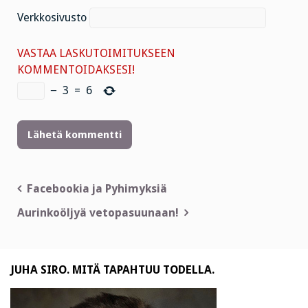
Verkkosivusto
VASTAA LASKUTOIMITUKSEEN
KOMMENTOIDAKSESI!
−
3
=
6
Artikkelien
Facebookia ja Pyhimyksiä
selaus
Aurinkoöljyä vetopasuunaan!
JUHA SIRO. MITÄ TAPAHTUU TODELLA.