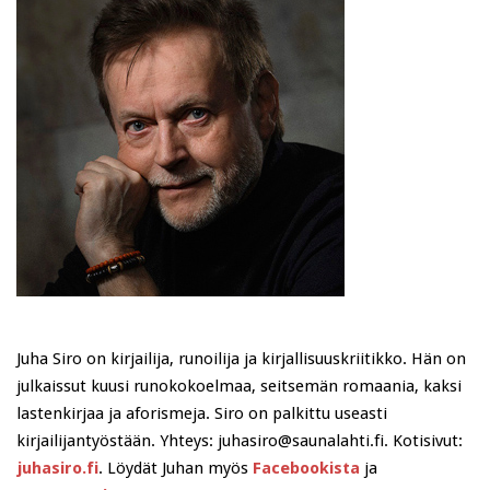
Juha Siro on kirjailija, runoilija ja kirjallisuuskriitikko. Hän on
julkaissut kuusi runokokoelmaa, seitsemän romaania, kaksi
lastenkirjaa ja aforismeja. Siro on palkittu useasti
kirjailijantyöstään. Yhteys: juhasiro@saunalahti.fi. Kotisivut:
juhasiro.fi
. Löydät Juhan myös
Facebookista
ja