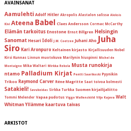
AVAINSANAT
Aamulehti
Adolf Hitler
Akropolis
Alastalon salissa
Aleksis
Babel
Ateena
Claes Andersson
Cormac McCarthy
Kivi
Helsingin
Elämän tarkoitus
Enostone
Ernst Billgren
Juha
Sanomat
Idoli
Hesari
Juhani Aho
J.M. Coetzee
Siro
Kari Aronpuro
Keltainen kirjasto
Kirjallisuuden Nobel
Kirsi Kunnas
Linnun muotokuva
Marilynin hiuspinni
Michel de
Musta runokirja
Mika Waltari
Montaigne
Mirkka Rekola
Palladium Kirjat
ntamo
Pyynikin
Pentti Saarikoski
Raymond Carver
Trikoo
Réne Magritte
Saat toivoa kolmesti
Satakieli!
Suomen kirjailijaliitto
Sirkka Turkka
Savukeidas
Walt
Vapaa pudotus
Tommi Melender
Viggo Wallensköld
Viljo Kajava
Whitman
Yllämme kaartuva taivas
ARKISTOT