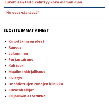
Lukemisen taito kehittyy koko elämän ajan
”He ovat väärässä”
SUOSITUIMMAT AIHEET
Kirjoittamisen ideat
Runous
Lukeminen
Perjantairuno
Kulttuuri
Maailmankirjallisuus
Sivistys
Unohdettujen runojen klinikka
Kuvataiteilijat
Kirjallinen estetiikka