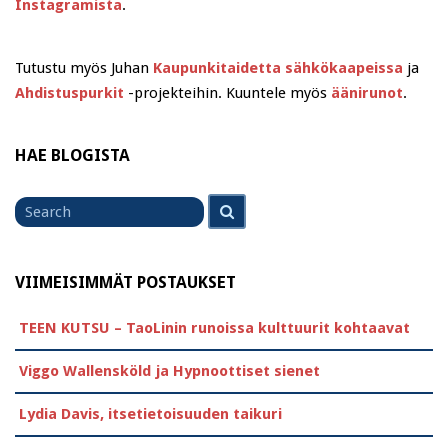
Instagramista
.
Tutustu myös Juhan
Kaupunkitaidetta sähkökaapeissa
ja
Ahdistuspurkit
-projekteihin. Kuuntele myös
äänirunot
.
HAE BLOGISTA
Search
Search
for
VIIMEISIMMÄT POSTAUKSET
TEEN KUTSU – TaoLinin runoissa kulttuurit kohtaavat
Viggo Wallensköld ja Hypnoottiset sienet
Lydia Davis, itsetietoisuuden taikuri