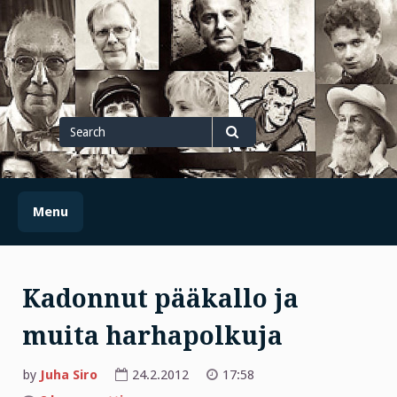
Skip
to
content
Search
for
Search
Menu
Kadonnut pääkallo ja
muita harhapolkuja
by
Juha Siro
24.2.2012
17:58