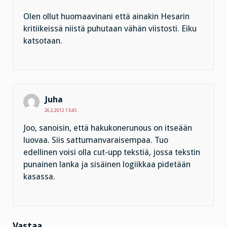
Olen ollut huomaavinani että ainakin Hesarin
kritiikeissä niistä puhutaan vähän viistosti. Eiku
katsotaan.
Juha
26.2.2012 13:45
Joo, sanoisin, että hakukonerunous on itseään
luovaa. Siis sattumanvaraisempaa. Tuo
edellinen voisi olla cut-upp tekstiä, jossa tekstin
punainen lanka ja sisäinen logiikkaa pidetään
kasassa.
Vastaa