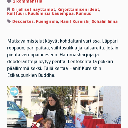
artikkeliin
2 kommenttia
Kadonnut
pääkallo
Kirjalliset näyttämöt
,
Kirjoittamisen ideat
,
ja
Kulttuuri
,
Kuulumisia kauempaa
,
Runous
muita
harhapolkuja
Descartes
,
Fuengirola
,
Hanif Kureishi
,
Sohalin linna
Matkavalmistelut käyvät kohdaltani vartissa. Läppäri
reppuun, pari paitaa, vaihtosukkia ja kalsareita. Jotain
pientä verenpaineeseen. Hammasharjoja ja
deodorantteja löytyy periltä. Lentokentältä pokkari
päällimmäiseksi. Tällä kertaa Hanif Kureishin
Esikaupunkien Buddha.