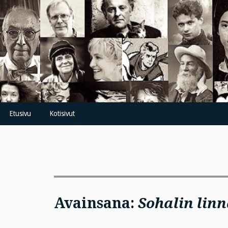
Skip
to
content
Etusivu
Kotisivut
Avainsana:
Sohalin lin