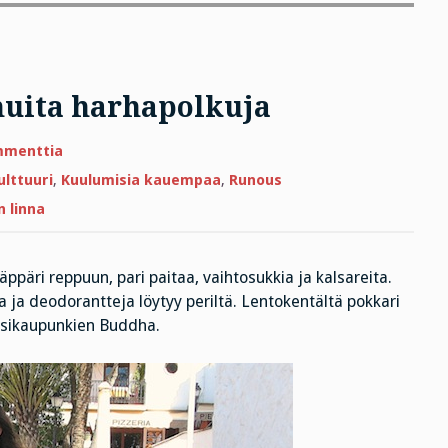
muita harhapolkuja
artikkeliin
mmenttia
Kadonnut
pääkallo
ulttuuri
,
Kuulumisia kauempaa
,
Runous
ja
muita
n linna
harhapolkuja
ppäri reppuun, pari paitaa, vaihtosukkia ja kalsareita.
ja deodorantteja löytyy periltä. Lentokentältä pokkari
 Esikaupunkien Buddha.