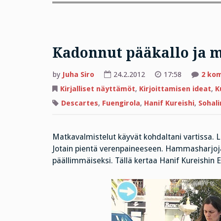
Kadonnut pääkallo ja 
by
Juha Siro
24.2.2012
17:58
2 ko
Kirjalliset näyttämöt
,
Kirjoittamisen ideat
,
K
Descartes
,
Fuengirola
,
Hanif Kureishi
,
Sohali
Matkavalmistelut käyvät kohdaltani vartissa. Lä
Jotain pientä verenpaineeseen. Hammasharjoja 
päällimmäiseksi. Tällä kertaa Hanif Kureishin