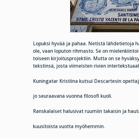
Lopuksi hyvää ja pahaa. Netistä lähdetietoja ha
ole, vaan loputon rihmasto. Se on mielenkiintois
toiseen kirjoitusprojektiin. Mutta on se hyväks
tekstinsä, josta viimeisten rivien intertekstuaa
Kuningatar Kristiina kutsui Descartesin opet
jo seuraavana vuonna filosofi kuoli.
Ranskalaiset halusivat ruumiin takaisin ja haut
kuusitoista vuotta myöhemmin.