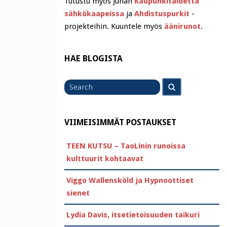
Tutustu myös Juhan
Kaupunkitaidetta
sähkökaapeissa
ja
Ahdistuspurkit
-
projekteihin. Kuuntele myös
äänirunot
.
HAE BLOGISTA
Search
Search
for
VIIMEISIMMÄT POSTAUKSET
TEEN KUTSU – TaoLinin runoissa
kulttuurit kohtaavat
Viggo Wallensköld ja Hypnoottiset
sienet
Lydia Davis, itsetietoisuuden taikuri