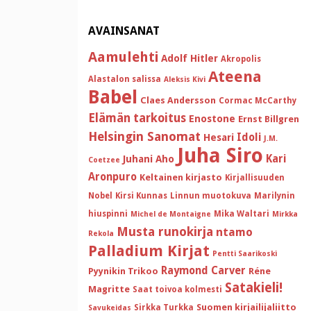
AVAINSANAT
Aamulehti
Adolf Hitler
Akropolis
Ateena
Alastalon salissa
Aleksis Kivi
Babel
Claes Andersson
Cormac McCarthy
Elämän tarkoitus
Enostone
Ernst Billgren
Helsingin Sanomat
Idoli
Hesari
J.M.
Juha Siro
Kari
Juhani Aho
Coetzee
Aronpuro
Keltainen kirjasto
Kirjallisuuden
Nobel
Kirsi Kunnas
Linnun muotokuva
Marilynin
hiuspinni
Mika Waltari
Michel de Montaigne
Mirkka
Musta runokirja
ntamo
Rekola
Palladium Kirjat
Pentti Saarikoski
Raymond Carver
Pyynikin Trikoo
Réne
Satakieli!
Magritte
Saat toivoa kolmesti
Suomen kirjailijaliitto
Sirkka Turkka
Savukeidas