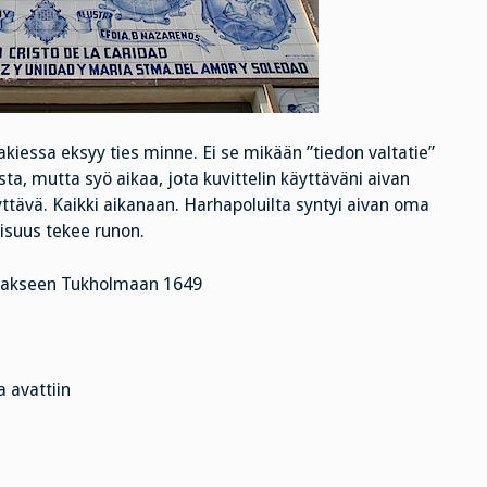
kiessa eksyy ties minne. Ei se mikään ”tiedon valtatie”
ta, mutta syö aikaa, jota kuvittelin käyttäväni aivan
yttävä. Kaikki aikanaan. Harhapoluilta syntyi aivan oma
lisuus tekee runon.
tajakseen Tukholmaan 1649
a avattiin