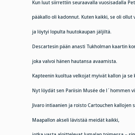
Kun luut siirrettiin seuraavalla vuosisadalla Pet
pääkallo oli kadonnut. Kuten kaikki, se oli ollut
ja löytyi lopulta huutokaupan jäljiltä.
Descartesin pään anasti Tukholman kaartin k
joka valvoi hänen hautansa avaamista.
Kapteenin kuoltua velkojat myivät kallon ja se k
Nyt löydät sen Pariisin Musée de l´hommen vit
Jivaro intiaanien ja roisto Cartouchen kallojen 
Maapallon akseli lävistää meidät kaikki,
jotka vasta aloittelevat Jumalan toimessa – sin