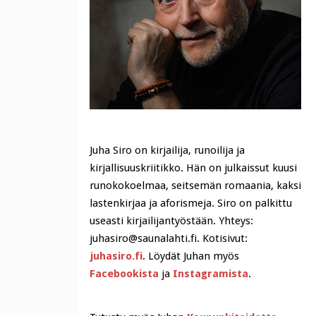
Juha Siro on kirjailija, runoilija ja
kirjallisuuskriitikko. Hän on julkaissut kuusi
runokokoelmaa, seitsemän romaania, kaksi
lastenkirjaa ja aforismeja. Siro on palkittu
useasti kirjailijantyöstään. Yhteys:
juhasiro@saunalahti.fi. Kotisivut:
juhasiro.fi
. Löydät Juhan myös
Facebookista
ja
Instagramista
.