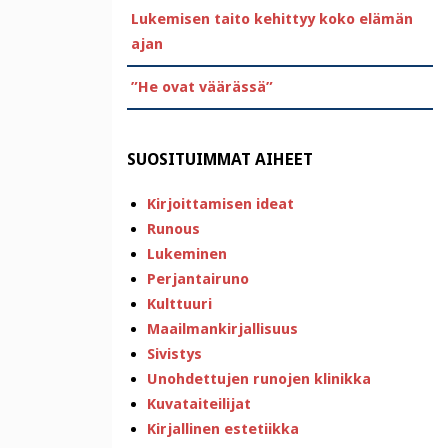
Lukemisen taito kehittyy koko elämän
ajan
”He ovat väärässä”
SUOSITUIMMAT AIHEET
Kirjoittamisen ideat
Runous
Lukeminen
Perjantairuno
Kulttuuri
Maailmankirjallisuus
Sivistys
Unohdettujen runojen klinikka
Kuvataiteilijat
Kirjallinen estetiikka