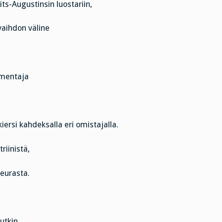
its-Augustinsin luostariin,
 vaihdon väline
omentaja
iersi kahdeksalla eri omistajalla.
riinistä,
seurasta.
utkin.