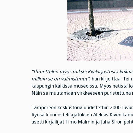
”Ihmettelen myös miksei Kivikirjastosta kukaan
milloin se on valmistunut”,
hän kirjoittaa. Tein
kaupungin kaikissa museoissa. Myös netistä löyt
Näin se muutamaan virkkeeseen puristettuna 
Tampereen keskustoria uudistettiin 2000-luvun
Ryösä luonnosteli ajatuksen Aleksis Kiven kadun 
asetti kirjailijat Timo Malmin ja Juha Siron pohti