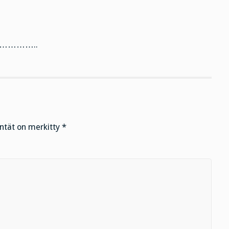
………..
entät on merkitty
*