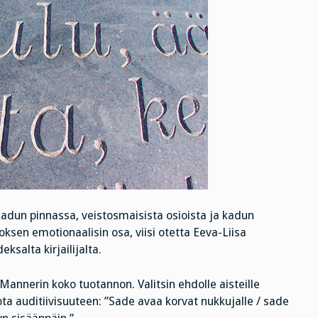
 kadun pinnassa, veistosmaisista osioista ja kadun
ksen emotionaalisin osa, viisi otetta Eeva-Liisa
salta kirjailijalta.
Mannerin koko tuotannon. Valitsin ehdolle aisteille
miota auditiivisuuteen: ”Sade avaa korvat nukkujalle / sade