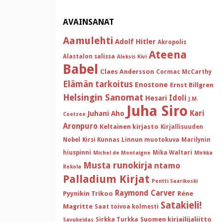
AVAINSANAT
Aamulehti
Adolf Hitler
Akropolis
Ateena
Alastalon salissa
Aleksis Kivi
Babel
Claes Andersson
Cormac McCarthy
Elämän tarkoitus
Enostone
Ernst Billgren
Helsingin Sanomat
Idoli
Hesari
J.M.
Juha Siro
Kari
Juhani Aho
Coetzee
Aronpuro
Keltainen kirjasto
Kirjallisuuden
Nobel
Kirsi Kunnas
Linnun muotokuva
Marilynin
hiuspinni
Mika Waltari
Michel de Montaigne
Mirkka
Musta runokirja
ntamo
Rekola
Palladium Kirjat
Pentti Saarikoski
Raymond Carver
Pyynikin Trikoo
Réne
Satakieli!
Magritte
Saat toivoa kolmesti
Suomen kirjailijaliitto
Sirkka Turkka
Savukeidas