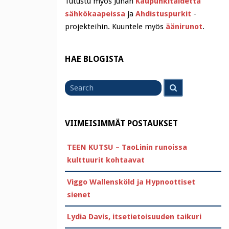
Tutustu myös Juhan
Kaupunkitaidetta
sähkökaapeissa
ja
Ahdistuspurkit
-
projekteihin. Kuuntele myös
äänirunot
.
HAE BLOGISTA
Search
Search
for
VIIMEISIMMÄT POSTAUKSET
TEEN KUTSU – TaoLinin runoissa
kulttuurit kohtaavat
Viggo Wallensköld ja Hypnoottiset
sienet
Lydia Davis, itsetietoisuuden taikuri