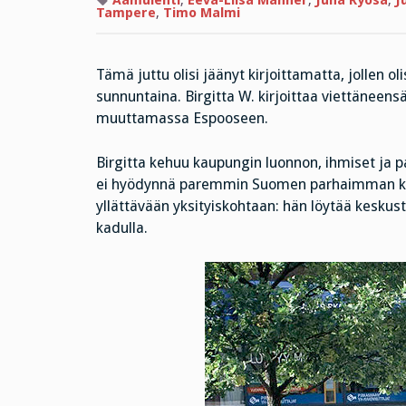
Aamulehti
,
Eeva-Liisa Manner
,
Juha Ryösä
,
J
Tampere
,
Timo Malmi
Tämä juttu olisi jäänyt kirjoittamatta, jollen 
sunnuntaina. Birgitta W. kirjoittaa viettänee
muuttamassa Espooseen.
Birgitta kehuu kaupungin luonnon, ihmiset ja 
ei hyödynnä paremmin Suomen parhaimman kaup
yllättävään yksityiskohtaan: hän löytää keskusto
kadulla.