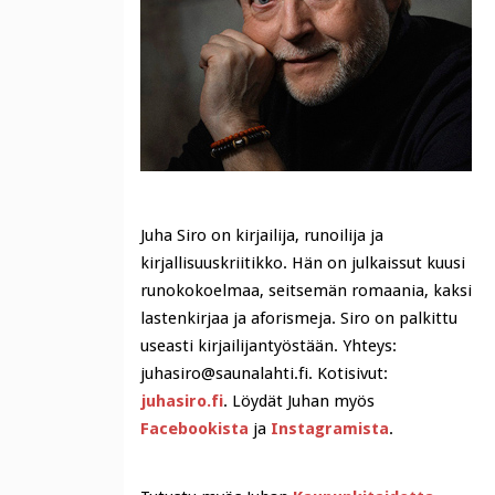
Juha Siro on kirjailija, runoilija ja
kirjallisuuskriitikko. Hän on julkaissut kuusi
runokokoelmaa, seitsemän romaania, kaksi
lastenkirjaa ja aforismeja. Siro on palkittu
useasti kirjailijantyöstään. Yhteys:
juhasiro@saunalahti.fi. Kotisivut:
juhasiro.fi
. Löydät Juhan myös
Facebookista
ja
Instagramista
.