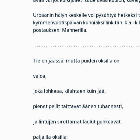
avaa varjot kulkijalle / sade avaa kuulon, kävel
Urbaanin hälyn keskelle voi pysähtyä hetkeksi
kymmenvuotispäivän kunniaksi linkitän k a i k k 
postaukseni Mannerilla.
………………………………………………………
Tie on jäässä, mutta puiden oksilla on
valoa,
joka lohkeaa, kilahtaen kuin jää,
pienet peilit taittavat äänen tuhannesti,
ja lintujen sirottamat laulut puhkeavat
paljailla oksilla;