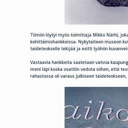
Tiimiin löytyi myös toimittaja Mikko Närhi, j
kehittämishankkeissa. Nykytaiteen museon kuva
taideteokselle tekijää ja esitti työhön kuvanve
Vastaavia hankkeita saatetaan vatvoa kaupungi
meni läpi koska osattiin vedota siihen, että te
rahastossa oli varaus julkiseen taideteokseen, a