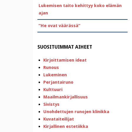
Lukemisen taito kehittyy koko elämän
ajan
”He ovat väärässä”
SUOSITUIMMAT AIHEET
Kirjoittamisen ideat
Runous
Lukeminen
Perjantairuno
Kulttuuri
Maailmankirjallisuus
Sivistys
Unohdettujen runojen klinikka
Kuvataiteilijat
Kirjallinen estetiikka