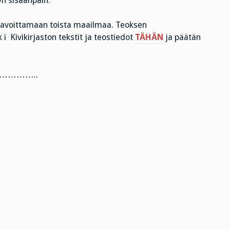
yn sisäänpäin.”
 tavoittamaan toista maailmaa. Teoksen
i Kivikirjaston tekstit ja teostiedot
TÄHÄN
ja päätän
………..