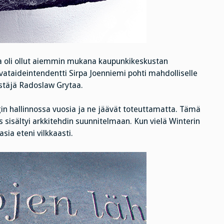
oka oli ollut aiemmin mukana kaupunkikeskustan
taideintendentti Sirpa Joenniemi pohti mahdolliselle
istäjä Radoslaw Grytaa.
n hallinnossa vuosia ja ne jäävät toteuttamatta. Tämä
os sisältyi arkkitehdin suunnitelmaan. Kun vielä Winterin
sia eteni vilkkaasti.