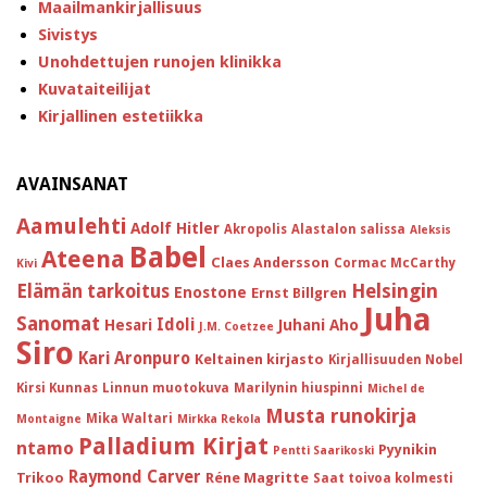
Maailmankirjallisuus
Sivistys
Unohdettujen runojen klinikka
Kuvataiteilijat
Kirjallinen estetiikka
AVAINSANAT
Aamulehti
Adolf Hitler
Akropolis
Alastalon salissa
Aleksis
Babel
Ateena
Claes Andersson
Cormac McCarthy
Kivi
Helsingin
Elämän tarkoitus
Enostone
Ernst Billgren
Juha
Sanomat
Idoli
Hesari
Juhani Aho
J.M. Coetzee
Siro
Kari Aronpuro
Keltainen kirjasto
Kirjallisuuden Nobel
Kirsi Kunnas
Linnun muotokuva
Marilynin hiuspinni
Michel de
Musta runokirja
Mika Waltari
Montaigne
Mirkka Rekola
Palladium Kirjat
ntamo
Pyynikin
Pentti Saarikoski
Raymond Carver
Trikoo
Réne Magritte
Saat toivoa kolmesti