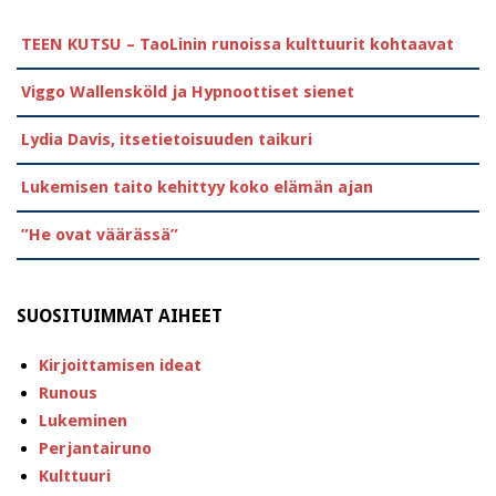
TEEN KUTSU – TaoLinin runoissa kulttuurit kohtaavat
Viggo Wallensköld ja Hypnoottiset sienet
Lydia Davis, itsetietoisuuden taikuri
Lukemisen taito kehittyy koko elämän ajan
”He ovat väärässä”
SUOSITUIMMAT AIHEET
Kirjoittamisen ideat
Runous
Lukeminen
Perjantairuno
Kulttuuri