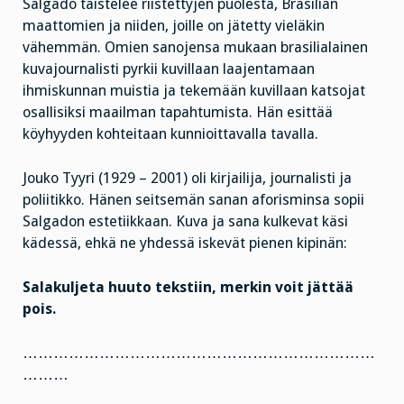
Salgado taistelee riistettyjen puolesta, Brasilian
maattomien ja niiden, joille on jätetty vieläkin
vähemmän. Omien sanojensa mukaan brasilialainen
kuvajournalisti pyrkii kuvillaan laajentamaan
ihmiskunnan muistia ja tekemään kuvillaan katsojat
osallisiksi maailman tapahtumista. Hän esittää
köyhyyden kohteitaan kunnioittavalla tavalla.
Jouko Tyyri (1929 – 2001) oli kirjailija, journalisti ja
poliitikko. Hänen seitsemän sanan aforisminsa sopii
Salgadon estetiikkaan. Kuva ja sana kulkevat käsi
kädessä, ehkä ne yhdessä iskevät pienen kipinän:
Salakuljeta huuto tekstiin, merkin voit jättää
pois.
……………………………………………………………
………