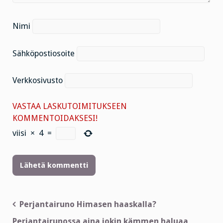
Nimi
Sähköpostiosoite
Verkkosivusto
VASTAA LASKUTOIMITUKSEEN
KOMMENTOIDAKSESI!
viisi
×
4
=
Artikkelien
Perjantairuno Himasen haaskalla?
selaus
Perjantairunossa aina jokin kämmen haluaa