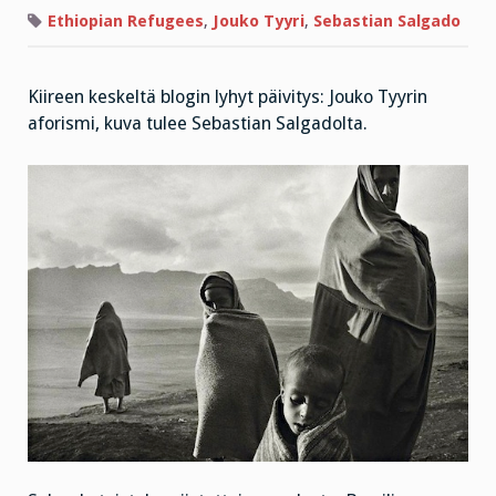
ilman?
Ethiopian Refugees
,
Jouko Tyyri
,
Sebastian Salgado
Kiireen keskeltä blogin lyhyt päivitys: Jouko Tyyrin
aforismi, kuva tulee Sebastian Salgadolta.