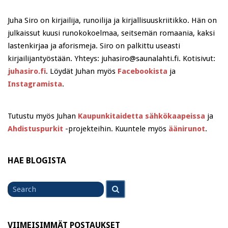
Juha Siro on kirjailija, runoilija ja kirjallisuuskriitikko. Hän on
julkaissut kuusi runokokoelmaa, seitsemän romaania, kaksi
lastenkirjaa ja aforismeja. Siro on palkittu useasti
kirjailijantyöstään. Yhteys: juhasiro@saunalahti.fi. Kotisivut:
juhasiro.fi
. Löydät Juhan myös
Facebookista
ja
Instagramista
.
Tutustu myös Juhan
Kaupunkitaidetta sähkökaapeissa
ja
Ahdistuspurkit
-projekteihin. Kuuntele myös
äänirunot
.
HAE BLOGISTA
Search
Search
for
VIIMEISIMMÄT POSTAUKSET