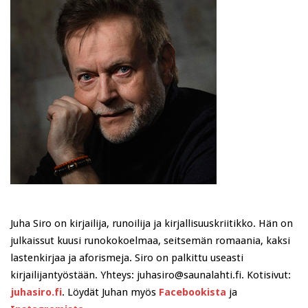
Juha Siro on kirjailija, runoilija ja kirjallisuuskriitikko. Hän on
julkaissut kuusi runokokoelmaa, seitsemän romaania, kaksi
lastenkirjaa ja aforismeja. Siro on palkittu useasti
kirjailijantyöstään. Yhteys: juhasiro@saunalahti.fi. Kotisivut:
juhasiro.fi
. Löydät Juhan myös
Facebookista
ja