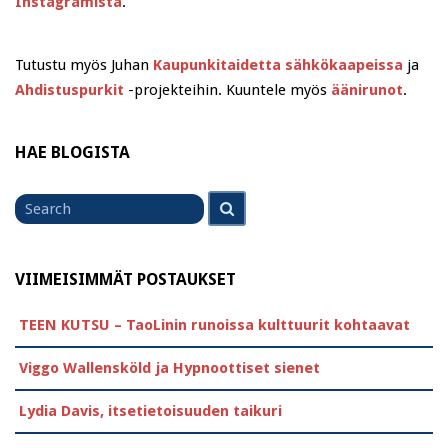
Instagramista
.
Tutustu myös Juhan
Kaupunkitaidetta sähkökaapeissa
ja
Ahdistuspurkit
-projekteihin. Kuuntele myös
äänirunot
.
HAE BLOGISTA
Search
Search
for
VIIMEISIMMÄT POSTAUKSET
TEEN KUTSU – TaoLinin runoissa kulttuurit kohtaavat
Viggo Wallensköld ja Hypnoottiset sienet
Lydia Davis, itsetietoisuuden taikuri