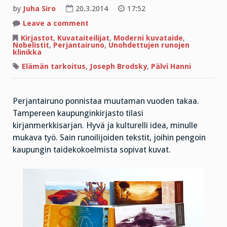
by
Juha Siro
20.3.2014
17:52
on
Leave a comment
Perjantairuno
istuu
Kirjastot
,
Kuvataiteilijat
,
Moderni kuvataide
,
ihmisten
Nobelistit
,
Perjantairuno
,
Unohdettujen runojen
nenälle
klinikka
ja
koiran
Elämän tarkoitus
,
Joseph Brodsky
,
Pälvi Hanni
kuonolle
Perjantairuno ponnistaa muutaman vuoden takaa.
Tampereen kaupunginkirjasto tilasi
kirjanmerkkisarjan. Hyvä ja kulturelli idea, minulle
mukava työ. Sain runoilijoiden tekstit, joihin pengoin
kaupungin taidekokoelmista sopivat kuvat.