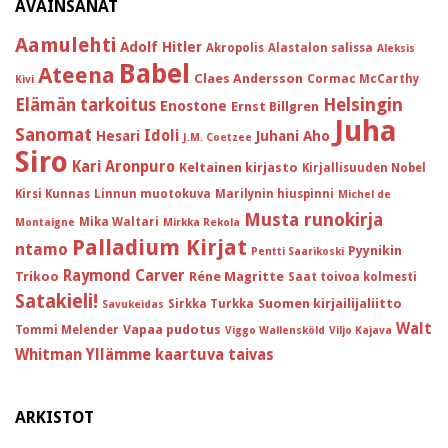
AVAINSANAT
Aamulehti
Adolf Hitler
Akropolis
Alastalon salissa
Aleksis
Babel
Ateena
Claes Andersson
Cormac McCarthy
Kivi
Helsingin
Elämän tarkoitus
Enostone
Ernst Billgren
Juha
Sanomat
Idoli
Hesari
Juhani Aho
J.M. Coetzee
Siro
Kari Aronpuro
Keltainen kirjasto
Kirjallisuuden Nobel
Kirsi Kunnas
Linnun muotokuva
Marilynin hiuspinni
Michel de
Musta runokirja
Mika Waltari
Montaigne
Mirkka Rekola
Palladium Kirjat
ntamo
Pyynikin
Pentti Saarikoski
Raymond Carver
Trikoo
Réne Magritte
Saat toivoa kolmesti
Satakieli!
Suomen kirjailijaliitto
Sirkka Turkka
Savukeidas
Walt
Vapaa pudotus
Tommi Melender
Viggo Wallensköld
Viljo Kajava
Whitman
Yllämme kaartuva taivas
ARKISTOT