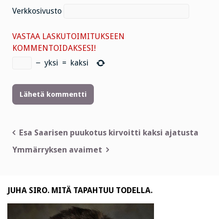
Verkkosivusto
VASTAA LASKUTOIMITUKSEEN
KOMMENTOIDAKSESI!
−
yksi
=
kaksi
Artikkelien
Esa Saarisen puukotus kirvoitti kaksi ajatusta
selaus
Ymmärryksen avaimet
JUHA SIRO. MITÄ TAPAHTUU TODELLA.