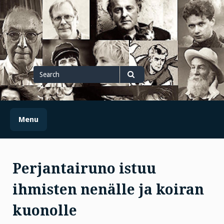
Skip
to
content
Search
for
Search
Menu
Perjantairuno istuu
ihmisten nenälle ja koiran
kuonolle