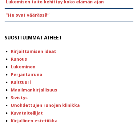
Lukemisen taito kehittyy koko elämän ajan
”He ovat väärässä”
SUOSITUIMMAT AIHEET
Kirjoittamisen ideat
Runous
Lukeminen
Perjantairuno
Kulttuuri
Maailmankirjallisuus
Sivistys
Unohdettujen runojen klinikka
Kuvataiteilijat
Kirjallinen estetiikka