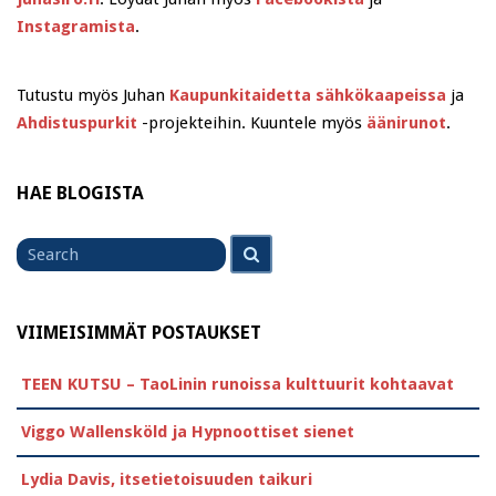
Instagramista
.
Tutustu myös Juhan
Kaupunkitaidetta sähkökaapeissa
ja
Ahdistuspurkit
-projekteihin. Kuuntele myös
äänirunot
.
HAE BLOGISTA
Search
Search
for
VIIMEISIMMÄT POSTAUKSET
TEEN KUTSU – TaoLinin runoissa kulttuurit kohtaavat
Viggo Wallensköld ja Hypnoottiset sienet
Lydia Davis, itsetietoisuuden taikuri