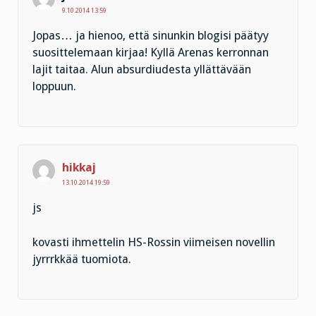
9.10.2014 13:59
Jopas… ja hienoo, että sinunkin blogisi päätyy
suosittelemaan kirjaa! Kyllä Arenas kerronnan
lajit taitaa. Alun absurdiudesta yllättävään
loppuun.
hikkaj
13.10.2014 19:59
js
kovasti ihmettelin HS-Rossin viimeisen novellin
jyrrrkkää tuomiota.