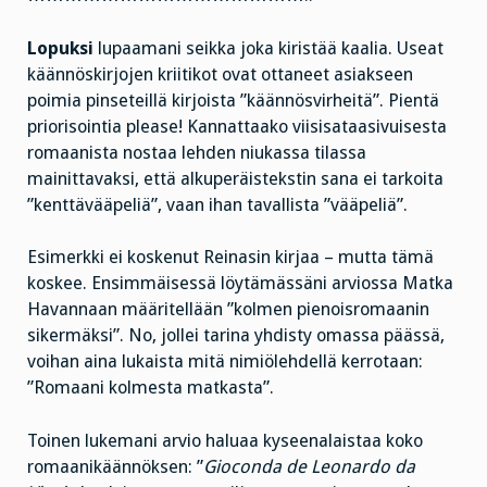
Lopuksi
lupaamani seikka joka kiristää kaalia. Useat
käännöskirjojen kriitikot ovat ottaneet asiakseen
poimia pinseteillä kirjoista ”käännösvirheitä”. Pientä
priorisointia please! Kannattaako viisisataasivuisesta
romaanista nostaa lehden niukassa tilassa
mainittavaksi, että alkuperäistekstin sana ei tarkoita
”kenttävääpeliä”, vaan ihan tavallista ”vääpeliä”.
Esimerkki ei koskenut Reinasin kirjaa – mutta tämä
koskee. Ensimmäisessä löytämässäni arviossa Matka
Havannaan määritellään ”kolmen pienoisromaanin
sikermäksi”. No, jollei tarina yhdisty omassa päässä,
voihan aina lukaista mitä nimiölehdellä kerrotaan:
”Romaani kolmesta matkasta”.
Toinen lukemani arvio haluaa kyseenalaistaa koko
romaanikäännöksen: ”
Gioconda de Leonardo da