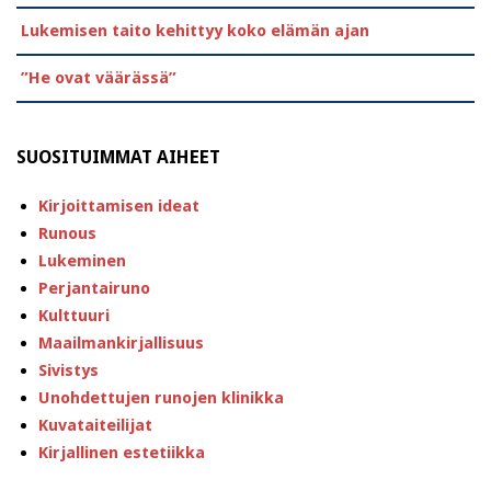
Lukemisen taito kehittyy koko elämän ajan
”He ovat väärässä”
SUOSITUIMMAT AIHEET
Kirjoittamisen ideat
Runous
Lukeminen
Perjantairuno
Kulttuuri
Maailmankirjallisuus
Sivistys
Unohdettujen runojen klinikka
Kuvataiteilijat
Kirjallinen estetiikka