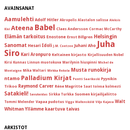
AVAINSANAT
Aamulehti
Adolf Hitler
Akropolis
Alastalon salissa
Aleksis
Babel
Ateena
Claes Andersson
Cormac McCarthy
Kivi
Helsingin
Elämän tarkoitus
Enostone
Ernst Billgren
Juha
Sanomat
Idoli
Hesari
Juhani Aho
J.M. Coetzee
Siro
Kari Aronpuro
Keltainen kirjasto
Kirjallisuuden Nobel
Kirsi Kunnas
Linnun muotokuva
Marilynin hiuspinni
Michel de
Musta runokirja
Mika Waltari
Montaigne
Mirkka Rekola
Palladium Kirjat
ntamo
Pyynikin
Pentti Saarikoski
Raymond Carver
Trikoo
Réne Magritte
Saat toivoa kolmesti
Satakieli!
Suomen kirjailijaliitto
Sirkka Turkka
Savukeidas
Walt
Vapaa pudotus
Tommi Melender
Viggo Wallensköld
Viljo Kajava
Whitman
Yllämme kaartuva taivas
ARKISTOT