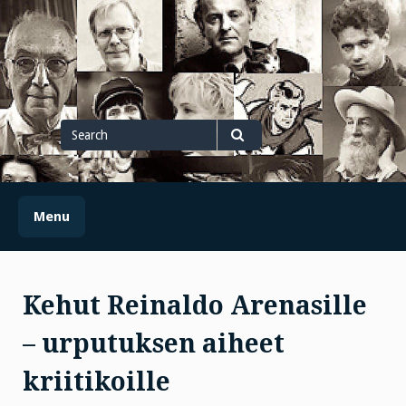
Skip
to
content
Search
for
Search
Menu
Kehut Reinaldo Arenasille
– urputuksen aiheet
kriitikoille