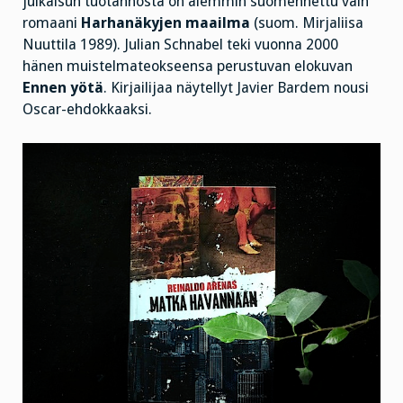
julkaisun tuotannosta on aiemmin suomennettu vain
romaani
Harhanäkyjen maailma
(suom. Mirjaliisa
Nuuttila 1989). Julian Schnabel teki vuonna 2000
hänen muistelmateokseensa perustuvan elokuvan
Ennen yötä
. Kirjailijaa näytellyt Javier Bardem nousi
Oscar-ehdokkaaksi.