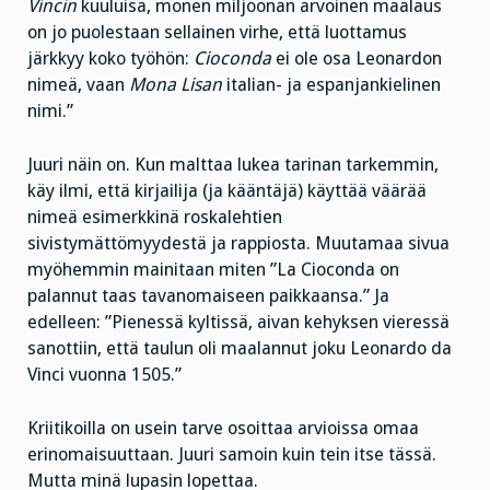
Vincin
kuuluisa, monen miljoonan arvoinen maalaus
on jo puolestaan sellainen virhe, että luottamus
järkkyy koko työhön:
Cioconda
ei ole osa Leonardon
nimeä, vaan
Mona Lisan
italian- ja espanjankielinen
nimi.”
Juuri näin on. Kun malttaa lukea tarinan tarkemmin,
käy ilmi, että kirjailija (ja kääntäjä) käyttää väärää
nimeä esimerkkinä roskalehtien
sivistymättömyydestä ja rappiosta. Muutamaa sivua
myöhemmin mainitaan miten ”La Cioconda on
palannut taas tavanomaiseen paikkaansa.” Ja
edelleen: ”Pienessä kyltissä, aivan kehyksen vieressä
sanottiin, että taulun oli maalannut joku Leonardo da
Vinci vuonna 1505.”
Kriitikoilla on usein tarve osoittaa arvioissa omaa
erinomaisuuttaan. Juuri samoin kuin tein itse tässä.
Mutta minä lupasin lopettaa.