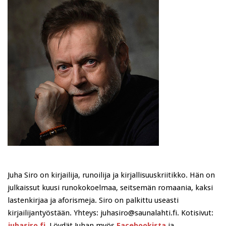
Juha Siro on kirjailija, runoilija ja kirjallisuuskriitikko. Hän on
julkaissut kuusi runokokoelmaa, seitsemän romaania, kaksi
lastenkirjaa ja aforismeja. Siro on palkittu useasti
kirjailijantyöstään. Yhteys: juhasiro@saunalahti.fi. Kotisivut:
juhasiro.fi
. Löydät Juhan myös
Facebookista
ja