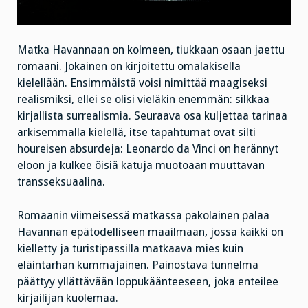
Matka Havannaan on kolmeen, tiukkaan osaan jaettu
romaani. Jokainen on kirjoitettu omalakisella
kielellään. Ensimmäistä voisi nimittää maagiseksi
realismiksi, ellei se olisi vieläkin enemmän: silkkaa
kirjallista surrealismia. Seuraava osa kuljettaa tarinaa
arkisemmalla kielellä, itse tapahtumat ovat silti
houreisen absurdeja: Leonardo da Vinci on herännyt
eloon ja kulkee öisiä katuja muotoaan muuttavan
transseksuaalina.
Romaanin viimeisessä matkassa pakolainen palaa
Havannan epätodelliseen maailmaan, jossa kaikki on
kielletty ja turistipassilla matkaava mies kuin
eläintarhan kummajainen. Painostava tunnelma
päättyy yllättävään loppukäänteeseen, joka enteilee
kirjailijan kuolemaa.