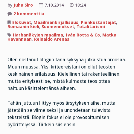
by
Juha Siro
7.10.2014
18:24
artikkeliin
2 kommenttia
Kehut
Reinaldo
Elokuvat
,
Maailmankirjallisuus
,
Pienkustantajat
,
Arenasille
Romaanin kieli
,
Suomennokset
,
Totalitarismi
–
urputuksen
Harhanäkyjen maailma
,
Iván Rotta & Co
,
Matka
aiheet
Havannaan
,
Reinaldo Arenas
kriitikoille
Olen nostanut blogiin tänä syksynä julkaistua proosaa.
Muun muassa. Yksi kriteereistäni on ollut teosten
keskinäinen erilaisuus. Kielellinen tai rakenteellinen,
mutta erityisesti se, mistä kulmasta teos ottaa
haltuun käsittelemänsä aiheen.
Tähän juttuun liittyy myös ärsytyksen aihe, mutta
jätetään se viimeiseksi ja unohdetaan tulevista
teksteistä. Blogin fokus ei ole provosoitumisen
pyörittelyssä. Tärkein siis ensin: