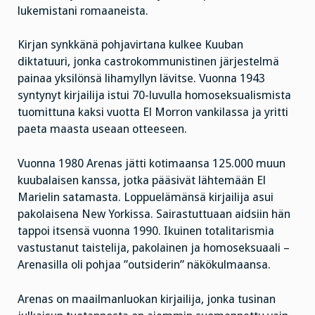
lukemistani romaaneista.
Kirjan synkkänä pohjavirtana kulkee Kuuban
diktatuuri, jonka castrokommunistinen järjestelmä
painaa yksilönsä lihamyllyn lävitse. Vuonna 1943
syntynyt kirjailija istui 70-luvulla homoseksualismista
tuomittuna kaksi vuotta El Morron vankilassa ja yritti
paeta maasta useaan otteeseen.
Vuonna 1980 Arenas jätti kotimaansa 125.000 muun
kuubalaisen kanssa, jotka pääsivät lähtemään El
Marielin satamasta. Loppuelämänsä kirjailija asui
pakolaisena New Yorkissa. Sairastuttuaan aidsiin hän
tappoi itsensä vuonna 1990. Ikuinen totalitarismia
vastustanut taistelija, pakolainen ja homoseksuaali –
Arenasilla oli pohjaa ”outsiderin” näkökulmaansa.
Arenas on maailmanluokan kirjailija, jonka tusinan