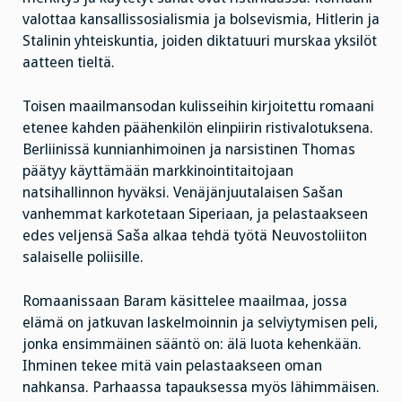
valottaa kansallissosialismia ja bolsevismia, Hitlerin ja
Stalinin yhteiskuntia, joiden diktatuuri murskaa yksilöt
aatteen tieltä.
Toisen maailmansodan kulisseihin kirjoitettu romaani
etenee kahden päähenkilön elinpiirin ristivalotuksena.
Berliinissä kunnianhimoinen ja narsistinen Thomas
päätyy käyttämään markkinointitaitojaan
natsihallinnon hyväksi. Venäjänjuutalaisen Sašan
vanhemmat karkotetaan Siperiaan, ja pelastaakseen
edes veljensä Saša alkaa tehdä työtä Neuvostoliiton
salaiselle poliisille.
Romaanissaan Baram käsittelee maailmaa, jossa
elämä on jatkuvan laskelmoinnin ja selviytymisen peli,
jonka ensimmäinen sääntö on: älä luota kehenkään.
Ihminen tekee mitä vain pelastaakseen oman
nahkansa. Parhaassa tapauksessa myös lähimmäisen.