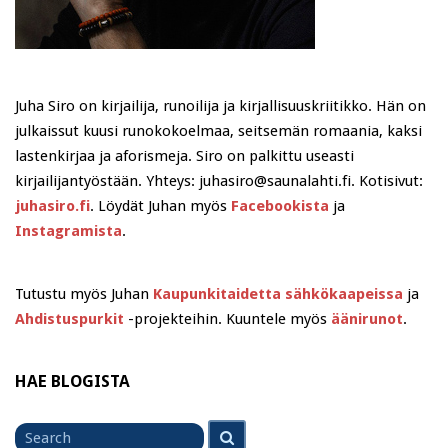
Juha Siro on kirjailija, runoilija ja kirjallisuuskriitikko. Hän on
julkaissut kuusi runokokoelmaa, seitsemän romaania, kaksi
lastenkirjaa ja aforismeja. Siro on palkittu useasti
kirjailijantyöstään. Yhteys: juhasiro@saunalahti.fi. Kotisivut:
juhasiro.fi
. Löydät Juhan myös
Facebookista
ja
Instagramista
.
Tutustu myös Juhan
Kaupunkitaidetta sähkökaapeissa
ja
Ahdistuspurkit
-projekteihin. Kuuntele myös
äänirunot
.
HAE BLOGISTA
Search
Search
for