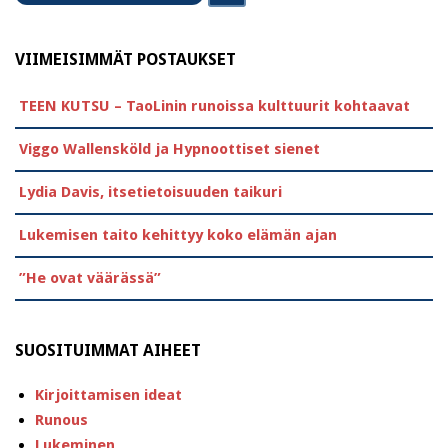
VIIMEISIMMÄT POSTAUKSET
TEEN KUTSU – TaoLinin runoissa kulttuurit kohtaavat
Viggo Wallensköld ja Hypnoottiset sienet
Lydia Davis, itsetietoisuuden taikuri
Lukemisen taito kehittyy koko elämän ajan
”He ovat väärässä”
SUOSITUIMMAT AIHEET
Kirjoittamisen ideat
Runous
Lukeminen