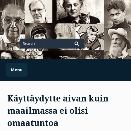
Skip
to
content
Search
for
Search
Menu
Käyttäydytte aivan kuin
maailmassa ei olisi
omaatuntoa