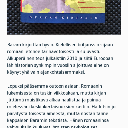
Baram kirjoittaa hyvin. Kielellisen briljanssin sijaan
romaani etenee tarinavetoisesti ja sujuvasti.
Alkuperäinen teos julkaistiin 2010 ja siitä Euroopan
lähihistorian synkimpiin vuosiin sijoittuva aihe on
käynyt yhä vain ajankohtaisemmaksi.
Lopuksi pääsemme outoon asiaan. Romaanin
lukemisesta on tuskin viikkoakaan, mutta kirjan
jättämä muistikuva alkaa haalistua ja painua
mielessäni keskinkertaisuuksien kastiin. Harkitsin jo
päivitystä toisesta aiheesta, mutta nostan tänne
kappaleen Baramin tekstistä. Hänen romaaninsa
vahvuuksiin kuuluvat ihmisten psykologiset