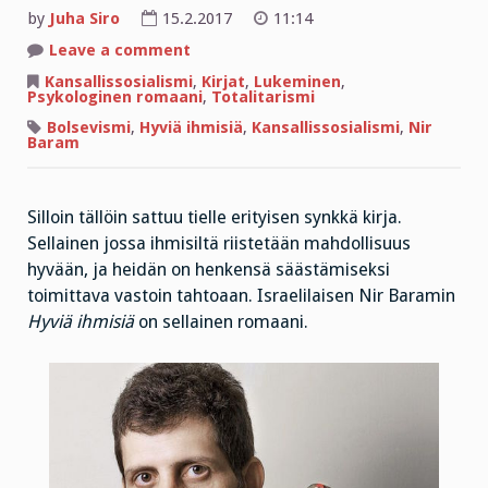
by
Juha Siro
15.2.2017
11:14
on
Leave a comment
Käyttäydytte
aivan
Kansallissosialismi
,
Kirjat
,
Lukeminen
,
kuin
Psykologinen romaani
,
Totalitarismi
maailmassa
ei
Bolsevismi
,
Hyviä ihmisiä
,
Kansallissosialismi
,
Nir
olisi
Baram
omaatuntoa
Silloin tällöin sattuu tielle erityisen synkkä kirja.
Sellainen jossa ihmisiltä riistetään mahdollisuus
hyvään, ja heidän on henkensä säästämiseksi
toimittava vastoin tahtoaan. Israelilaisen Nir Baramin
Hyviä ihmisiä
on sellainen romaani.