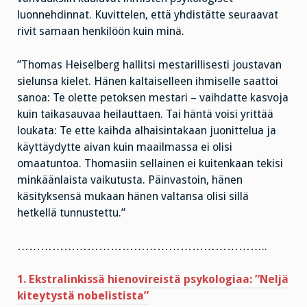
luonnehdinnat. Kuvittelen, että yhdistätte seuraavat
rivit samaan henkilöön kuin minä.
”Thomas Heiselberg hallitsi mestarillisesti joustavan
sielunsa kielet. Hänen kaltaiselleen ihmiselle saattoi
sanoa: Te olette petoksen mestari – vaihdatte kasvoja
kuin taikasauvaa heilauttaen. Tai häntä voisi yrittää
loukata: Te ette kaihda alhaisintakaan juonittelua ja
käyttäydytte aivan kuin maailmassa ei olisi
omaatuntoa. Thomasiin sellainen ei kuitenkaan tekisi
minkäänlaista vaikutusta. Päinvastoin, hänen
käsityksensä mukaan hänen valtansa olisi sillä
hetkellä tunnustettu.”
………………………………………………………..
1. Ekstralinkissä hienovireistä psykologiaa: ”Neljä
kiteytystä nobelistista”