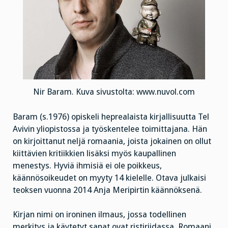
Nir Baram. Kuva sivustolta: www.nuvol.com
Baram (s.1976) opiskeli heprealaista kirjallisuutta Tel
Avivin yliopistossa ja työskentelee toimittajana. Hän
on kirjoittanut neljä romaania, joista jokainen on ollut
kiittävien kritiikkien lisäksi myös kaupallinen
menestys. Hyviä ihmisiä ei ole poikkeus,
käännösoikeudet on myyty 14 kielelle. Otava julkaisi
teoksen vuonna 2014 Anja Meripirtin käännöksenä.
Kirjan nimi on ironinen ilmaus, jossa todellinen
merkitys ja käytetyt sanat ovat ristiriidassa. Romaani