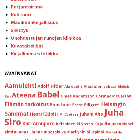
Perjantairuno
Kulttuuri
Maailmankirjallisuus
Sivistys
Unohdettujen runojen klinikka
Kuvataiteilijat
Kirjallinen estetiikka
AVAINSANAT
Aamulehti
Adolf Hitler
Akropolis
Alastalon salissa
Aleksis
Babel
Ateena
Claes Andersson
Cormac McCarthy
Kivi
Helsingin
Elämän tarkoitus
Enostone
Ernst Billgren
Juha
Sanomat
Idoli
Hesari
Juhani Aho
J.M. Coetzee
Siro
Kari Aronpuro
Keltainen kirjasto
Kirjallisuuden Nobel
Kirsi Kunnas
Linnun muotokuva
Marilynin hiuspinni
Michel de