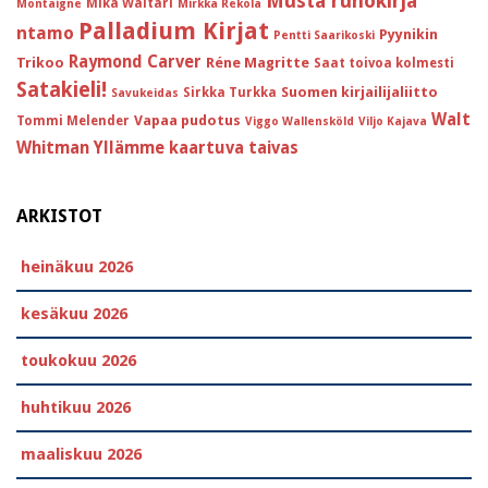
Musta runokirja
Mika Waltari
Montaigne
Mirkka Rekola
Palladium Kirjat
ntamo
Pyynikin
Pentti Saarikoski
Raymond Carver
Trikoo
Réne Magritte
Saat toivoa kolmesti
Satakieli!
Suomen kirjailijaliitto
Sirkka Turkka
Savukeidas
Walt
Vapaa pudotus
Tommi Melender
Viggo Wallensköld
Viljo Kajava
Whitman
Yllämme kaartuva taivas
ARKISTOT
heinäkuu 2026
kesäkuu 2026
toukokuu 2026
huhtikuu 2026
maaliskuu 2026