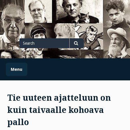
Skip
to
content
Search
for
Search
Menu
Tie uuteen ajatteluun on
kuin taivaalle kohoava
pallo