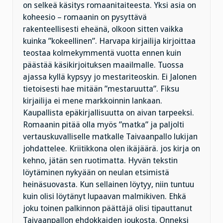
on selkeä käsitys romaanitaiteesta. Yksi asia on
koheesio – romaanin on pysyttävä
rakenteellisesti eheänä, olkoon sitten vaikka
kuinka ”kokeellinen”. Harvapa kirjailija kirjoittaa
teostaa kolmekymmentä vuotta ennen kuin
päästää käsikirjoituksen maailmalle. Tuossa
ajassa kyllä kypsyy jo mestariteoskin. Ei Jalonen
tietoisesti hae mitään ”mestaruutta”. Fiksu
kirjailija ei mene markkoinnin lankaan.
Kaupallista epäkirjallisuutta on aivan tarpeeksi.
Romaanin pitää olla myös ”matka” ja paljolti
vertauskuvalliselle matkalle Taivaanpallo lukijan
johdattelee. Kriitikkona olen ikäjäärä. jos kirja on
kehno, jätän sen ruotimatta. Hyvän tekstin
löytäminen nykyään on neulan etsimistä
heinäsuovasta. Kun sellainen löytyy, niin tuntuu
kuin olisi löytänyt lupaavan malmikiven. Ehkä
joku toinen palkinnon päättäjä olisi tipauttanut
Taivaanpallon ehdokkaiden joukosta. Onneksi