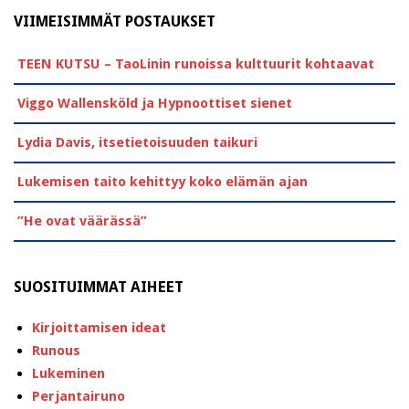
VIIMEISIMMÄT POSTAUKSET
TEEN KUTSU – TaoLinin runoissa kulttuurit kohtaavat
Viggo Wallensköld ja Hypnoottiset sienet
Lydia Davis, itsetietoisuuden taikuri
Lukemisen taito kehittyy koko elämän ajan
”He ovat väärässä”
SUOSITUIMMAT AIHEET
Kirjoittamisen ideat
Runous
Lukeminen
Perjantairuno