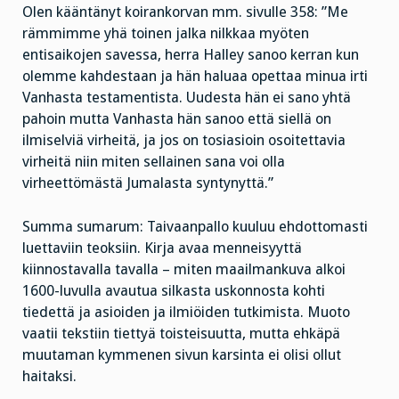
Olen kääntänyt koirankorvan mm. sivulle 358: ”Me
rämmimme yhä toinen jalka nilkkaa myöten
entisaikojen savessa, herra Halley sanoo kerran kun
olemme kahdestaan ja hän haluaa opettaa minua irti
Vanhasta testamentista. Uudesta hän ei sano yhtä
pahoin mutta Vanhasta hän sanoo että siellä on
ilmiselviä virheitä, ja jos on tosiasioin osoitettavia
virheitä niin miten sellainen sana voi olla
virheettömästä Jumalasta syntynyttä.”
Summa sumarum: Taivaanpallo kuuluu ehdottomasti
luettaviin teoksiin. Kirja avaa menneisyyttä
kiinnostavalla tavalla – miten maailmankuva alkoi
1600-luvulla avautua silkasta uskonnosta kohti
tiedettä ja asioiden ja ilmiöiden tutkimista. Muoto
vaatii tekstiin tiettyä toisteisuutta, mutta ehkäpä
muutaman kymmenen sivun karsinta ei olisi ollut
haitaksi.