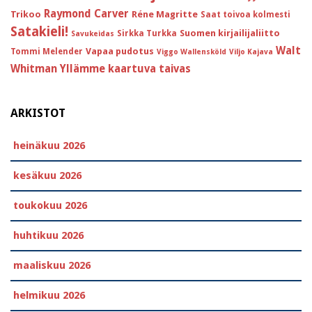
Raymond Carver
Trikoo
Réne Magritte
Saat toivoa kolmesti
Satakieli!
Suomen kirjailijaliitto
Sirkka Turkka
Savukeidas
Walt
Vapaa pudotus
Tommi Melender
Viggo Wallensköld
Viljo Kajava
Whitman
Yllämme kaartuva taivas
ARKISTOT
heinäkuu 2026
kesäkuu 2026
toukokuu 2026
huhtikuu 2026
maaliskuu 2026
helmikuu 2026