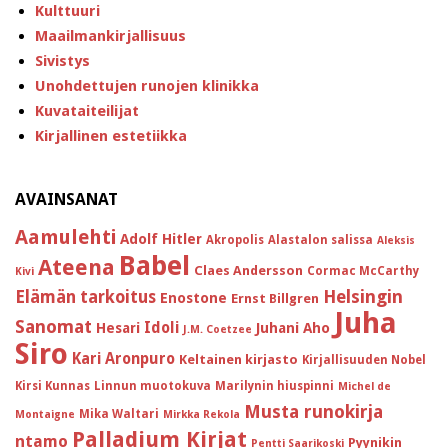
Kulttuuri
Maailmankirjallisuus
Sivistys
Unohdettujen runojen klinikka
Kuvataiteilijat
Kirjallinen estetiikka
AVAINSANAT
Aamulehti
Adolf Hitler
Akropolis
Alastalon salissa
Aleksis
Babel
Ateena
Claes Andersson
Cormac McCarthy
Kivi
Helsingin
Elämän tarkoitus
Enostone
Ernst Billgren
Juha
Sanomat
Idoli
Hesari
Juhani Aho
J.M. Coetzee
Siro
Kari Aronpuro
Keltainen kirjasto
Kirjallisuuden Nobel
Kirsi Kunnas
Linnun muotokuva
Marilynin hiuspinni
Michel de
Musta runokirja
Mika Waltari
Montaigne
Mirkka Rekola
Palladium Kirjat
ntamo
Pyynikin
Pentti Saarikoski