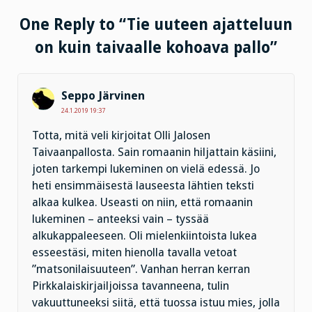
One Reply to “Tie uuteen ajatteluun
on kuin taivaalle kohoava pallo”
Seppo Järvinen
24.1.2019 19:37
Totta, mitä veli kirjoitat Olli Jalosen
Taivaanpallosta. Sain romaanin hiljattain käsiini,
joten tarkempi lukeminen on vielä edessä. Jo
heti ensimmäisestä lauseesta lähtien teksti
alkaa kulkea. Useasti on niin, että romaanin
lukeminen – anteeksi vain – tyssää
alkukappaleeseen. Oli mielenkiintoista lukea
esseestäsi, miten hienolla tavalla vetoat
”matsonilaisuuteen”. Vanhan herran kerran
Pirkkalaiskirjailjoissa tavanneena, tulin
vakuuttuneeksi siitä, että tuossa istuu mies, jolla