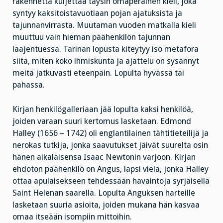
rakennetta kuljettaa täysin omaperäinen kieli, joka
syntyy kaksitoistavuotiaan pojan ajatuksista ja
tajunnanvirrasta. Muutaman vuoden matkalla kieli
muuttuu vain hieman päähenkilön tajunnan
laajentuessa. Tarinan lopusta kiteytyy iso metafora
siitä, miten koko ihmiskunta ja ajattelu on sysännyt
meitä jatkuvasti eteenpäin. Lopulta hyvässä tai
pahassa.
Kirjan henkilögalleriaan jää lopulta kaksi henkilöä,
joiden varaan suuri kertomus lasketaan. Edmond
Halley (1656 – 1742) oli englantilainen tähtitieteilijä ja
nerokas tutkija, jonka saavutukset jäivät suurelta osin
hänen aikalaisensa Isaac Newtonin varjoon. Kirjan
ehdoton päähenkilö on Angus, lapsi vielä, jonka Halley
ottaa apulaisekseen tehdessään havaintoja syrjäisellä
Saint Helenan saarella. Lopulta Anguksen harteille
lasketaan suuria asioita, joiden mukana hän kasvaa
omaa itseään isompiin mittoihin.