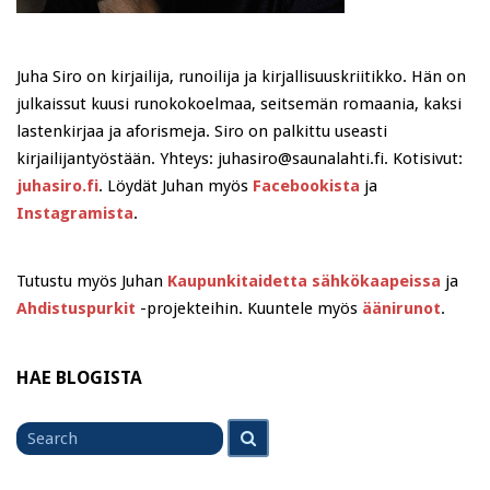
Juha Siro on kirjailija, runoilija ja kirjallisuuskriitikko. Hän on
julkaissut kuusi runokokoelmaa, seitsemän romaania, kaksi
lastenkirjaa ja aforismeja. Siro on palkittu useasti
kirjailijantyöstään. Yhteys: juhasiro@saunalahti.fi. Kotisivut:
juhasiro.fi
. Löydät Juhan myös
Facebookista
ja
Instagramista
.
Tutustu myös Juhan
Kaupunkitaidetta sähkökaapeissa
ja
Ahdistuspurkit
-projekteihin. Kuuntele myös
äänirunot
.
HAE BLOGISTA
Search
Search
for