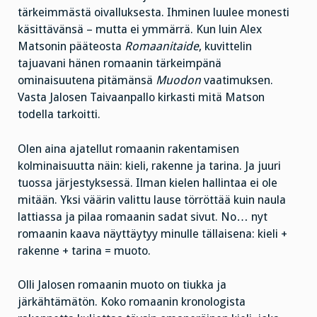
tärkeimmästä oivalluksesta. Ihminen luulee monesti
käsittävänsä – mutta ei ymmärrä. Kun luin Alex
Matsonin pääteosta
Romaanitaide
, kuvittelin
tajuavani hänen romaanin tärkeimpänä
ominaisuutena pitämänsä
Muodon
vaatimuksen.
Vasta Jalosen Taivaanpallo kirkasti mitä Matson
todella tarkoitti.
Olen aina ajatellut romaanin rakentamisen
kolminaisuutta näin: kieli, rakenne ja tarina. Ja juuri
tuossa järjestyksessä. Ilman kielen hallintaa ei ole
mitään. Yksi väärin valittu lause törröttää kuin naula
lattiassa ja pilaa romaanin sadat sivut. No… nyt
romaanin kaava näyttäytyy minulle tällaisena: kieli +
rakenne + tarina = muoto.
Olli Jalosen romaanin muoto on tiukka ja
järkähtämätön. Koko romaanin kronologista