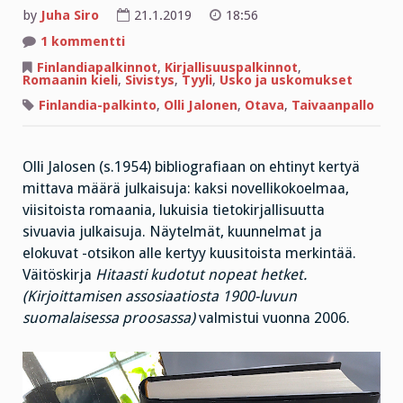
by
Juha Siro
21.1.2019
18:56
artikkeliin
1 kommentti
Tie
uuteen
Finlandiapalkinnot
,
Kirjallisuuspalkinnot
,
ajatteluun
Romaanin kieli
,
Sivistys
,
Tyyli
,
Usko ja uskomukset
on
kuin
Finlandia-palkinto
,
Olli Jalonen
,
Otava
,
Taivaanpallo
taivaalle
kohoava
pallo
Olli Jalosen (s.1954) bibliografiaan on ehtinyt kertyä
mittava määrä julkaisuja: kaksi novellikokoelmaa,
viisitoista romaania, lukuisia tietokirjallisuutta
sivuavia julkaisuja. Näytelmät, kuunnelmat ja
elokuvat -otsikon alle kertyy kuusitoista merkintää.
Väitöskirja
Hitaasti kudotut nopeat hetket.
(Kirjoittamisen assosiaatiosta 1900-luvun
suomalaisessa proosassa)
valmistui vuonna 2006.