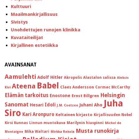
Kulttuuri
Maailmankirjallisuus
Sivistys
Unohdettujen runojen klinikka
Kuvataiteilijat
Kirjallinen estetiikka
AVAINSANAT
Aamulehti
Adolf Hitler
Akropolis
Alastalon salissa
Aleksis
Babel
Ateena
Claes Andersson
Cormac McCarthy
Kivi
Helsingin
Elämän tarkoitus
Enostone
Ernst Billgren
Juha
Sanomat
Idoli
Hesari
Juhani Aho
J.M. Coetzee
Siro
Kari Aronpuro
Keltainen kirjasto
Kirjallisuuden Nobel
Kirsi Kunnas
Linnun muotokuva
Marilynin hiuspinni
Michel de
Musta runokirja
Mika Waltari
Montaigne
Mirkka Rekola