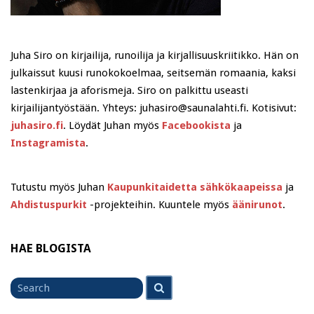
Juha Siro on kirjailija, runoilija ja kirjallisuuskriitikko. Hän on
julkaissut kuusi runokokoelmaa, seitsemän romaania, kaksi
lastenkirjaa ja aforismeja. Siro on palkittu useasti
kirjailijantyöstään. Yhteys: juhasiro@saunalahti.fi. Kotisivut:
juhasiro.fi
. Löydät Juhan myös
Facebookista
ja
Instagramista
.
Tutustu myös Juhan
Kaupunkitaidetta sähkökaapeissa
ja
Ahdistuspurkit
-projekteihin. Kuuntele myös
äänirunot
.
HAE BLOGISTA
Search
Search
for