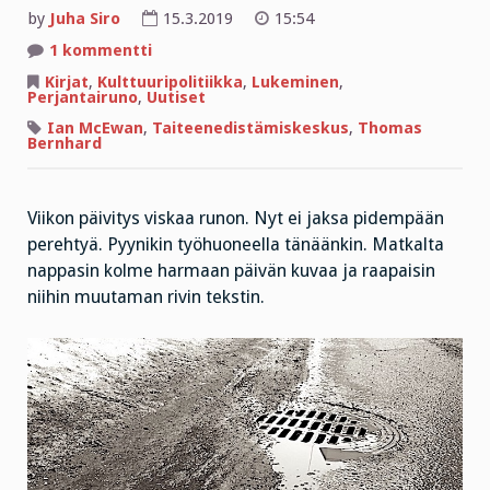
by
Juha Siro
15.3.2019
15:54
artikkeliin
1 kommentti
Tunnustusten
ja
Kirjat
,
Kulttuuripolitiikka
,
Lukeminen
,
depiksen
Perjantairuno
,
Uutiset
cocktail
–
Ian McEwan
,
Taiteenedistämiskeskus
,
Thomas
pieni
Bernhard
breikki
on
tarpeen
Viikon päivitys viskaa runon. Nyt ei jaksa pidempään
perehtyä. Pyynikin työhuoneella tänäänkin. Matkalta
nappasin kolme harmaan päivän kuvaa ja raapaisin
niihin muutaman rivin tekstin.