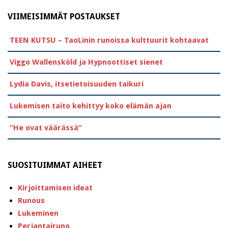
VIIMEISIMMÄT POSTAUKSET
TEEN KUTSU – TaoLinin runoissa kulttuurit kohtaavat
Viggo Wallensköld ja Hypnoottiset sienet
Lydia Davis, itsetietoisuuden taikuri
Lukemisen taito kehittyy koko elämän ajan
”He ovat väärässä”
SUOSITUIMMAT AIHEET
Kirjoittamisen ideat
Runous
Lukeminen
Perjantairuno