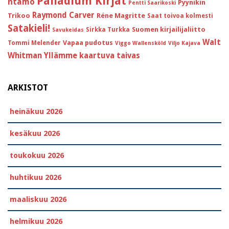
Palladium Kirjat
ntamo
Pyynikin
Pentti Saarikoski
Raymond Carver
Trikoo
Réne Magritte
Saat toivoa kolmesti
Satakieli!
Suomen kirjailijaliitto
Sirkka Turkka
Savukeidas
Walt
Vapaa pudotus
Tommi Melender
Viggo Wallensköld
Viljo Kajava
Whitman
Yllämme kaartuva taivas
ARKISTOT
heinäkuu 2026
kesäkuu 2026
toukokuu 2026
huhtikuu 2026
maaliskuu 2026
helmikuu 2026