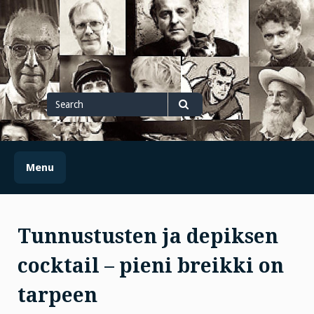
Skip
to
content
Search
for
Search
Menu
Tunnustusten ja depiksen
cocktail – pieni breikki on
tarpeen