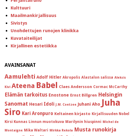
Perjantairuno
Kulttuuri
Maailmankirjallisuus
Sivistys
Unohdettujen runojen klinikka
Kuvataiteilijat
Kirjallinen estetiikka
AVAINSANAT
Aamulehti
Adolf Hitler
Akropolis
Alastalon salissa
Aleksis
Babel
Ateena
Claes Andersson
Cormac McCarthy
Kivi
Helsingin
Elämän tarkoitus
Enostone
Ernst Billgren
Juha
Sanomat
Idoli
Hesari
Juhani Aho
J.M. Coetzee
Siro
Kari Aronpuro
Keltainen kirjasto
Kirjallisuuden Nobel
Kirsi Kunnas
Linnun muotokuva
Marilynin hiuspinni
Michel de
Musta runokirja
Mika Waltari
Montaigne
Mirkka Rekola