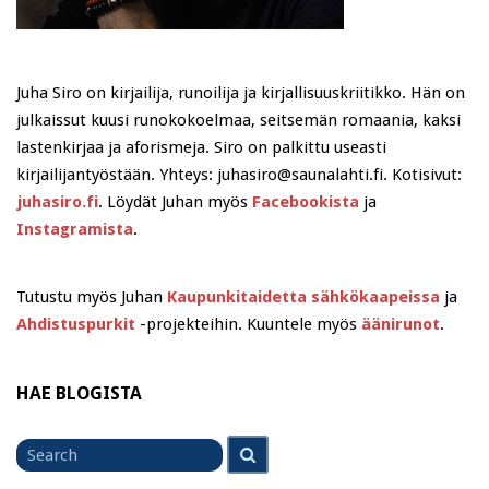
Juha Siro on kirjailija, runoilija ja kirjallisuuskriitikko. Hän on
julkaissut kuusi runokokoelmaa, seitsemän romaania, kaksi
lastenkirjaa ja aforismeja. Siro on palkittu useasti
kirjailijantyöstään. Yhteys: juhasiro@saunalahti.fi. Kotisivut:
juhasiro.fi
. Löydät Juhan myös
Facebookista
ja
Instagramista
.
Tutustu myös Juhan
Kaupunkitaidetta sähkökaapeissa
ja
Ahdistuspurkit
-projekteihin. Kuuntele myös
äänirunot
.
HAE BLOGISTA
Search
Search
for