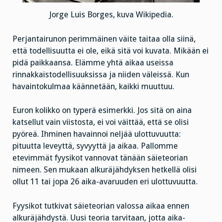
Jorge Luis Borges, kuva Wikipedia.
Perjantairunon perimmäinen väite taitaa olla siinä,
että todellisuutta ei ole, eikä sitä voi kuvata. Mikään ei
pidä paikkaansa. Elämme yhtä aikaa useissa
rinnakkaistodellisuuksissa ja niiden väleissä. Kun
havaintokulmaa käännetään, kaikki muuttuu.
Euron kolikko on typerä esimerkki. Jos sitä on aina
katsellut vain viistosta, ei voi väittää, että se olisi
pyöreä. Ihminen havainnoi neljää ulottuvuutta:
pituutta leveyttä, syvyyttä ja aikaa. Pallomme
etevimmät fyysikot vannovat tänään säieteorian
nimeen. Sen mukaan alkuräjähdyksen hetkellä olisi
ollut 11 tai jopa 26 aika-avaruuden eri ulottuvuutta.
Fyysikot tutkivat säieteorian valossa aikaa ennen
alkuräjähdystä. Uusi teoria tarvitaan, jotta aika-