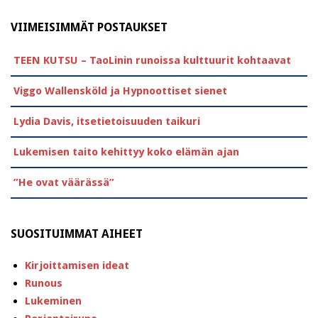
VIIMEISIMMÄT POSTAUKSET
TEEN KUTSU – TaoLinin runoissa kulttuurit kohtaavat
Viggo Wallensköld ja Hypnoottiset sienet
Lydia Davis, itsetietoisuuden taikuri
Lukemisen taito kehittyy koko elämän ajan
”He ovat väärässä”
SUOSITUIMMAT AIHEET
Kirjoittamisen ideat
Runous
Lukeminen