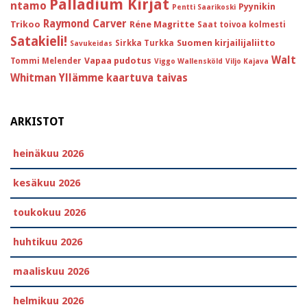
Palladium Kirjat
ntamo
Pyynikin
Pentti Saarikoski
Raymond Carver
Trikoo
Réne Magritte
Saat toivoa kolmesti
Satakieli!
Suomen kirjailijaliitto
Sirkka Turkka
Savukeidas
Walt
Vapaa pudotus
Tommi Melender
Viggo Wallensköld
Viljo Kajava
Whitman
Yllämme kaartuva taivas
ARKISTOT
heinäkuu 2026
kesäkuu 2026
toukokuu 2026
huhtikuu 2026
maaliskuu 2026
helmikuu 2026