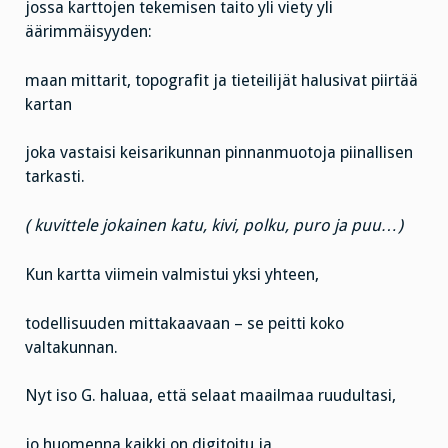
jossa karttojen tekemisen taito yli viety yli
äärimmäisyyden:
maan mittarit, topografit ja tieteilijät halusivat piirtää
kartan
joka vastaisi keisarikunnan pinnanmuotoja piinallisen
tarkasti.
( kuvittele jokainen katu, kivi, polku, puro ja puu…)
Kun kartta viimein valmistui yksi yhteen,
todellisuuden mittakaavaan – se peitti koko
valtakunnan.
Nyt iso G. haluaa, että selaat maailmaa ruudultasi,
jo huomenna kaikki on digitoitu ja