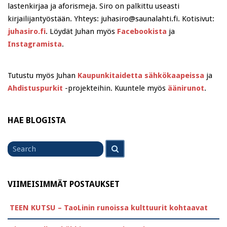
lastenkirjaa ja aforismeja. Siro on palkittu useasti
kirjailijantyöstään. Yhteys: juhasiro@saunalahti.fi. Kotisivut:
juhasiro.fi
. Löydät Juhan myös
Facebookista
ja
Instagramista
.
Tutustu myös Juhan
Kaupunkitaidetta sähkökaapeissa
ja
Ahdistuspurkit
-projekteihin. Kuuntele myös
äänirunot
.
HAE BLOGISTA
Search
Search
for
VIIMEISIMMÄT POSTAUKSET
TEEN KUTSU – TaoLinin runoissa kulttuurit kohtaavat