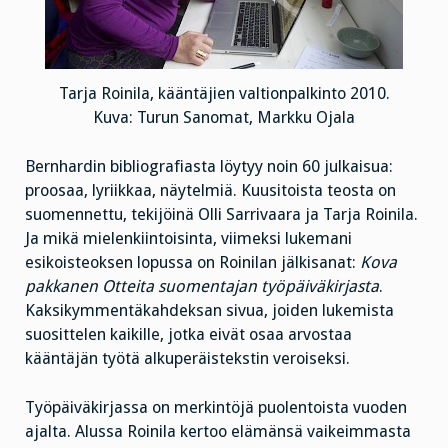
Tarja Roinila, kääntäjien valtionpalkinto 2010.
Kuva: Turun Sanomat, Markku Ojala
Bernhardin bibliografiasta löytyy noin 60 julkaisua:
proosaa, lyriikkaa, näytelmiä. Kuusitoista teosta on
suomennettu, tekijöinä Olli Sarrivaara ja Tarja Roinila.
Ja mikä mielenkiintoisinta, viimeksi lukemani
esikoisteoksen lopussa on Roinilan jälkisanat:
Kova
pakkanen Otteita suomentajan työpäiväkirjasta
.
Kaksikymmentäkahdeksan sivua, joiden lukemista
suosittelen kaikille, jotka eivät osaa arvostaa
kääntäjän työtä alkuperäistekstin veroiseksi.
Työpäiväkirjassa on merkintöjä puolentoista vuoden
ajalta. Alussa Roinila kertoo elämänsä vaikeimmasta