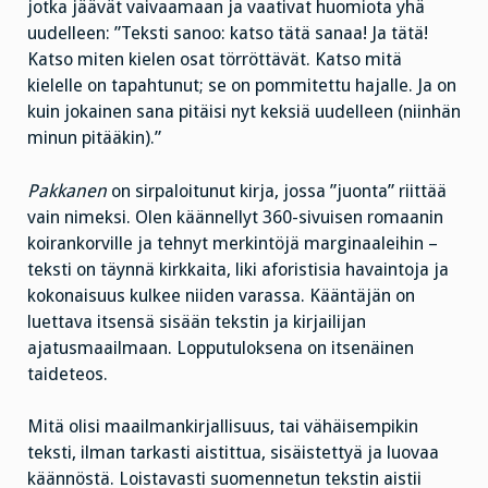
jotka jäävät vaivaamaan ja vaativat huomiota yhä
uudelleen: ”Teksti sanoo: katso tätä sanaa! Ja tätä!
Katso miten kielen osat törröttävät. Katso mitä
kielelle on tapahtunut; se on pommitettu hajalle. Ja on
kuin jokainen sana pitäisi nyt keksiä uudelleen (niinhän
minun pitääkin).”
Pakkanen
on sirpaloitunut kirja, jossa ”juonta” riittää
vain nimeksi. Olen käännellyt 360-sivuisen romaanin
koirankorville ja tehnyt merkintöjä marginaaleihin –
teksti on täynnä kirkkaita, liki aforistisia havaintoja ja
kokonaisuus kulkee niiden varassa. Kääntäjän on
luettava itsensä sisään tekstin ja kirjailijan
ajatusmaailmaan. Lopputuloksena on itsenäinen
taideteos.
Mitä olisi maailmankirjallisuus, tai vähäisempikin
teksti, ilman tarkasti aistittua, sisäistettyä ja luovaa
käännöstä. Loistavasti suomennetun tekstin aistii