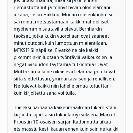
Jos pitäisi mainita, mikä kirja on eniten
riemastuttanut ja tehnyt hyvän olon elämäni
aikana, se on Hakkuu, Muuan mielenkuohu. Se
sai minut metsästämään kaikki mahdolliset
myöhemmin saatavilla olevat Bernhardn
teokset, jotka kukin vuorollaan ovat saaneet
minut outoon, kuin lumottuun mielentilaan.
MIKSI? Siinäpä se. Eivätkö ne ole kaikki
pikemminkin luotaan työntäviä vaikeuksien ja
negatiivisuuden täyttämiä tutkielmia? Ovat.
Mutta samalla ne oikaisevat elämää ja tekevät
siitä siedettävän, ymmärtäväisen ja rehellisen.
Ne tulevat kaikki niin lähelle omaa totuuttani
kuin kirjoitettu sana voi tulla.
Toiseksi parhaana kaikenmaailman lukemistani
kirjoista sijoittaisin lukuelämykseksenä Marcel
Proustin 10-osaisen sarjan Kadonnutta aikaa
etsimässä. Kesti kauan ennen kuin sain ne kaikki