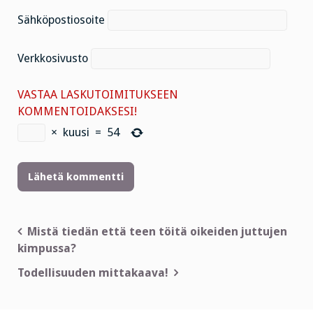
Sähköpostiosoite
Verkkosivusto
VASTAA LASKUTOIMITUKSEEN
KOMMENTOIDAKSESI!
×
kuusi
=
54
Artikkelien
Mistä tiedän että teen töitä oikeiden juttujen
kimpussa?
selaus
Todellisuuden mittakaava!