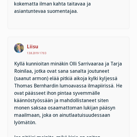
kokematta ilman kahta taitavaa ja
asiantuntevaa suomentajaa.
Liisu
13.8.2019 17:03
Kyllä kunnioitan minäkin Olli Sarrivaaraa ja Tarja
Roinilaa, jotka ovat sana sanalta joutuneet
(saanut armon) elää pitkiä aikoja kylki kyljessä
Thomas Bernhardin lumoavassa ilmapiirissä. He
ovat päässeet ihon pintaa syvemmälle
käännöstyössään ja mahdollistaneet siten
monen saksaa osaamattoman lukijan pääsyn
maailmaan, joka on ainutlaatuisuudessaan
lyömätön.