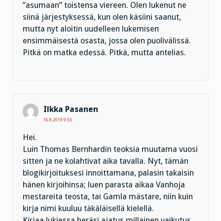
”asumaan” toistensa viereen. Olen lukenut ne
siinä järjestyksessä, kun olen käsiini saanut,
mutta nyt aloitin uudelleen lukemisen
ensimmäisestä osasta, jossa olen puolivälissä.
Pitkä on matka edessä. Pitkä, mutta antelias.
Ilkka Pasanen
16.8.2019 9:55
Hei.
Luin Thomas Bernhardin teoksia muutama vuosi
sitten ja ne kolahtivat aika tavalla. Nyt, tämän
blogikirjoituksesi innoittamana, palasin takaisin
hänen kirjoihinsa; luen parasta aikaa Vanhoja
mestareita teosta, tai Gamla mästare, niin kuin
kirja nimi kuuluu täkäläisellä kielellä.
Kirjaa lukiessa heräsi ajatus millainen vaikutus