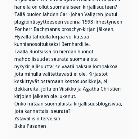
hänellä on ollut suomalaiseen kirjallisuuteen?
Tällä puolen lahden Carl-Johan Vallgren joutui
plagiointisyytteeseen vuonna 1998 ilmestyneen
För herr Bachmanns broschyr-kirjan jälkeen.
Hyvällä tahdolla kirjaa voi kutsua
kunnianosoitukseksi Bernhardille.
Täällä Ruotsissa on hieman huonot
mahdollisuudet seurata suomalaista
nykykirjallisuutta; se vaatii paksua lompakkoa
jota minulla valitettavasti ei ole. Kirjastot
keskittyvät ostamaan kestosuosikkeja, eli
dekkareita, joita en Viisikko ja Agatha Christien
kirjojen jälkeen ole lukenut.
Onko mitään suomalaista kirjallisuusblogisivua,
jota kannattaisi seurata?
Ystävällisin terveisin
Ilkka Pasanen