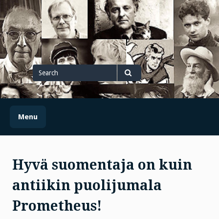
Skip
to
content
Search
for
Search
Menu
Hyvä suomentaja on kuin
antiikin puolijumala
Prometheus!