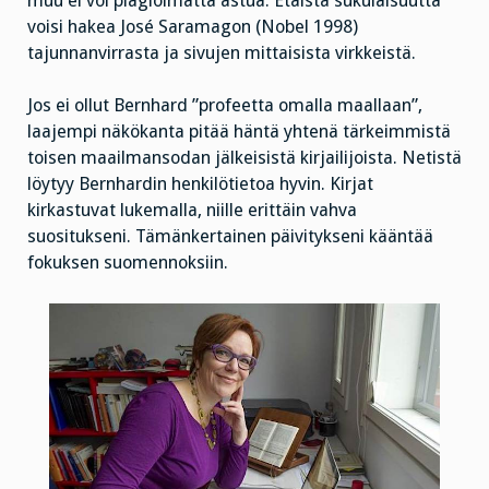
muu ei voi plagioimatta astua. Etäistä sukulaisuutta
voisi hakea José Saramagon (Nobel 1998)
tajunnanvirrasta ja sivujen mittaisista virkkeistä.
Jos ei ollut Bernhard ”profeetta omalla maallaan”,
laajempi näkökanta pitää häntä yhtenä tärkeimmistä
toisen maailmansodan jälkeisistä kirjailijoista. Netistä
löytyy Bernhardin henkilötietoa hyvin. Kirjat
kirkastuvat lukemalla, niille erittäin vahva
suositukseni. Tämänkertainen päivitykseni kääntää
fokuksen suomennoksiin.