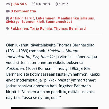
by
Juha Siro
8.8.2019
17:17
artikkeliin
3 kommenttia
Hyvä
suomentaja
Antiikin tarut
,
Lukeminen
,
Maailmankirjallisuus
,
on
Sivistys
,
Suomen kieli
,
Suomennokset
kuin
antiikin
Pakkanen
,
Tarja Roinila
,
Thomas Bernhard
puolijumala
Prometheus!
Olen lukenut itävaltalaiselta Thomas Bernhardilta
(1931–1989) romaanit:
Hakkuu – Muuan
mielenkuohu, Syy, Haaskio
ja viimeksi hänen vajaa
vuosi sitten suomennetun esikoisteoksensa
Pakkanen
. (Teos) Romaani ilmestyi 1963 ja teki
Bernhardista kotimaassaan kiistellyn hahmon. Kaikki
eivät modernistia ja ”pilkkakirvestä” ymmärtäneet.
Jotkut osasivat arvostaa heti. Ingebor Bahmann
kirjoitti: ”Vuosien ajan on pohdittu, miltä uusi voisi
näyttää. Tässä se nyt on, uusi.”