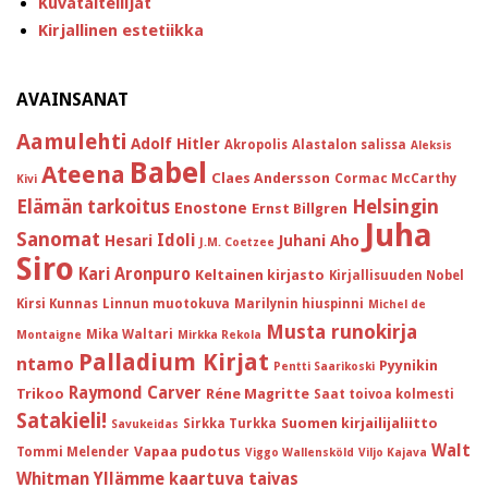
Kuvataiteilijat
Kirjallinen estetiikka
AVAINSANAT
Aamulehti
Adolf Hitler
Akropolis
Alastalon salissa
Aleksis
Babel
Ateena
Claes Andersson
Cormac McCarthy
Kivi
Helsingin
Elämän tarkoitus
Enostone
Ernst Billgren
Juha
Sanomat
Idoli
Hesari
Juhani Aho
J.M. Coetzee
Siro
Kari Aronpuro
Keltainen kirjasto
Kirjallisuuden Nobel
Kirsi Kunnas
Linnun muotokuva
Marilynin hiuspinni
Michel de
Musta runokirja
Mika Waltari
Montaigne
Mirkka Rekola
Palladium Kirjat
ntamo
Pyynikin
Pentti Saarikoski
Raymond Carver
Trikoo
Réne Magritte
Saat toivoa kolmesti
Satakieli!
Suomen kirjailijaliitto
Sirkka Turkka
Savukeidas
Walt
Vapaa pudotus
Tommi Melender
Viggo Wallensköld
Viljo Kajava
Whitman
Yllämme kaartuva taivas