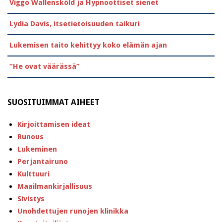
Viggo Wallensköld ja Hypnoottiset sienet
Lydia Davis, itsetietoisuuden taikuri
Lukemisen taito kehittyy koko elämän ajan
”He ovat väärässä”
SUOSITUIMMAT AIHEET
Kirjoittamisen ideat
Runous
Lukeminen
Perjantairuno
Kulttuuri
Maailmankirjallisuus
Sivistys
Unohdettujen runojen klinikka