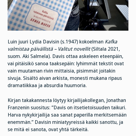
Luin juuri Lydia Davisin (s.1947) kokoelman
Kafka
valmistaa päivällistä – Valitut novellit
(Siltala 2021,
suom. Aki Salmela). Davis ottaa askeleen eteenpäin,
vai pitäisikö sanoa taaksepäin: lyhimmät tekstit ovat
vain muutaman rivin mittaisia, pisimmät joitakin
sivuja. Sisältö aivan arkista, monesti mukana ripaus
dramatiikkaa ja absurdia huumoria.
Kirjan takakannesta löytyy kirjailijakollegan, Jonathan
Franzenin suositus: ”Davis on itsetietoisuuden taikuri.
Harva nykykirjailija saa sanat paperilla merkitsemään
enemmän.” Davisin miniatyyreissä kaikki sanottu, ja
se mitä ei sanota, ovat yhtä tärkeitä.