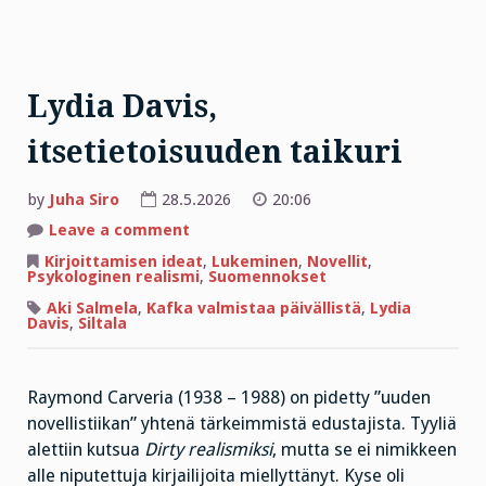
Lydia Davis,
itsetietoisuuden taikuri
by
Juha Siro
28.5.2026
20:06
on
Leave a comment
Lydia
Davis,
Kirjoittamisen ideat
,
Lukeminen
,
Novellit
,
itsetietoisuuden
Psykologinen realismi
,
Suomennokset
taikuri
Aki Salmela
,
Kafka valmistaa päivällistä
,
Lydia
Davis
,
Siltala
Raymond Carveria (1938 – 1988) on pidetty ”uuden
novellistiikan” yhtenä tärkeimmistä edustajista. Tyyliä
alettiin kutsua
Dirty realismiksi
, mutta se ei nimikkeen
alle niputettuja kirjailijoita miellyttänyt. Kyse oli