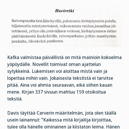
Kafka valmistaa päivällistä on mitä mainioin kokoelma
yöpöydälle. Novellit toimivat oman ajattelun
sytykkeinä. Lukemisen voi aloittaa mistä vain ja
lopettaa mihin vain. Jokaisesta tekstistä ei tarvitse
pitää. Aina voi ahmia seuraavan, eikä siihen kauan
mene. Kirjan 337 sivuun mahtuu 159 otsikoitua
tekstiä.
Davis täyttää Carverin määritelmän, jota olen täällä
usein lainannut: ”Kaikessa mitä kirjailija kirjoittaa,
tulee olla hänelle ominainen ja kiistaton leima. Hänen