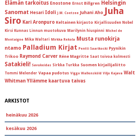
Helsingin
Elämän tarkoitus
Enostone
Ernst Billgren
Juha
Sanomat
Idoli
Hesari
Juhani Aho
J.M. Coetzee
Siro
Kari Aronpuro
Keltainen kirjasto
Kirjallisuuden Nobel
Kirsi Kunnas
Linnun muotokuva
Marilynin hiuspinni
Michel de
Musta runokirja
Mika Waltari
Montaigne
Mirkka Rekola
Palladium Kirjat
ntamo
Pyynikin
Pentti Saarikoski
Raymond Carver
Trikoo
Réne Magritte
Saat toivoa kolmesti
Satakieli!
Suomen kirjailijaliitto
Sirkka Turkka
Savukeidas
Walt
Vapaa pudotus
Tommi Melender
Viggo Wallensköld
Viljo Kajava
Whitman
Yllämme kaartuva taivas
ARKISTOT
heinäkuu 2026
kesäkuu 2026