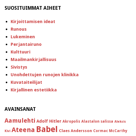
SUOSITUIMMAT AIHEET
Kirjoittamisen ideat
Runous
Lukeminen
Perjantairuno
Kulttuuri
Maailmankirjallisuus
Sivistys
Unohdettujen runojen klinikka
Kuvataiteilijat
Kirjallinen estetiikka
AVAINSANAT
Aamulehti
Adolf Hitler
Akropolis
Alastalon salissa
Aleksis
Babel
Ateena
Claes Andersson
Cormac McCarthy
Kivi