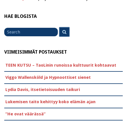
HAE BLOGISTA
Search
Search
for
VIIMEISIMMÄT POSTAUKSET
TEEN KUTSU – TaoLinin runoissa kulttuurit kohtaavat
Viggo Wallensköld ja Hypnoottiset sienet
Lydia Davis, itsetietoisuuden taikuri
Lukemisen taito kehittyy koko elämän ajan
”He ovat väärässä”