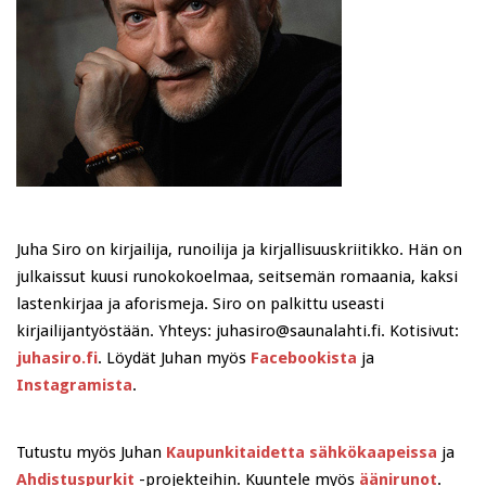
Juha Siro on kirjailija, runoilija ja kirjallisuuskriitikko. Hän on
julkaissut kuusi runokokoelmaa, seitsemän romaania, kaksi
lastenkirjaa ja aforismeja. Siro on palkittu useasti
kirjailijantyöstään. Yhteys: juhasiro@saunalahti.fi. Kotisivut:
juhasiro.fi
. Löydät Juhan myös
Facebookista
ja
Instagramista
.
Tutustu myös Juhan
Kaupunkitaidetta sähkökaapeissa
ja
Ahdistuspurkit
-projekteihin. Kuuntele myös
äänirunot
.