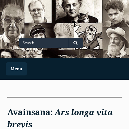
Skip
to
content
Search
for
Search
Menu
Avainsana:
Ars longa vita
brevis