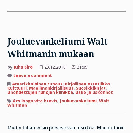
Jouluevankeliumi Walt
Whitmanin mukaan
by
Juha Siro
23.12.2010
21:09
on
Leave a comment
Jouluevankeliumi
Walt
Amerikkalainen runous
,
Kirjallinen estetiikka
,
Whitmanin
Kulttuuri
,
Maailmankirjallisuus
,
Suosikkikirjat
,
mukaan
Unohdettujen runojen klinikka
,
Usko ja uskonnot
Ars longa vita brevis
,
Jouluevankeliumi
,
Walt
Whitman
Mietin tähän ensin provosoivaa otsikkoa: Manhattanin