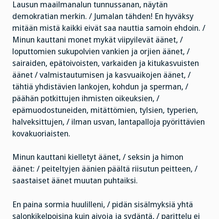
Lausun maailmanalun tunnussanan, näytän
demokratian merkin. / Jumalan tähden! En hyväksy
mitään mistä kaikki eivät saa nauttia samoin ehdoin. /
Minun kauttani monet mykät viipyilevät äänet, /
loputtomien sukupolvien vankien ja orjien äänet, /
sairaiden, epätoivoisten, varkaiden ja kitukasvuisten
äänet / valmistautumisen ja kasvuaikojen äänet, /
tähtiä yhdistävien lankojen, kohdun ja sperman, /
päähän potkittujen ihmisten oikeuksien, /
epämuodostuneiden, mitättömien, tylsien, typerien,
halveksittujen, / ilman usvan, lantapalloja pyörittävien
kovakuoriaisten.
Minun kauttani kielletyt äänet, / seksin ja himon
äänet: / peiteltyjen äänien päältä riisutun peitteen, /
saastaiset äänet muutan puhtaiksi.
En paina sormia huulilleni, / pidän sisälmyksiä yhtä
salonkikelpoisina kuin aivoja ja sydäntä, / parittelu ei