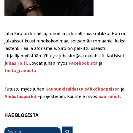
Juha Siro on kirjailija, runoilija ja kirjallisuuskriitikko. Hän on
julkaissut kuusi runokokoelmaa, seitsemän romaania, kaksi
lastenkirjaa ja aforismeja. Siro on palkittu useasti
kirjailijantyöstään. Yhteys: juhasiro@saunalahti.fi. Kotisivut:
juhasiro.fi
. Löydät Juhan myös
Facebookista
ja
Instagramista
.
Tutustu myös Juhan
Kaupunkitaidetta sähkökaapeissa
ja
Ahdistuspurkit
-projekteihin. Kuuntele myös
äänirunot
.
HAE BLOGISTA
Search
Search