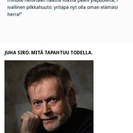
minulle heitetään haaste idästä pääni yläpuolelta, /
ivallinen pilkkahuuto: yritäpä nyt olla oman elämäsi
herra!”
JUHA SIRO. MITÄ TAPAHTUU TODELLA.