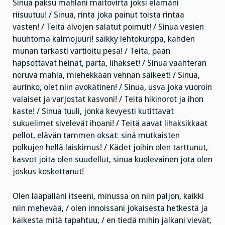
Sinua paksu mahlani maitovirta joksi elämäni
riisuutuu! / Sinua, rinta joka painut toista rintaa
vasten! / Teitä aivojen salatut poimut! / Sinua vesien
huuhtoma kalmojuuri! säikky lehtokurppa, kahden
munan tarkasti vartioitu pesä! / Teitä, pään
hapsottavat heinät, parta, lihakset! / Sinua vaahteran
noruva mahla, miehekkään vehnän säikeet! / Sinua,
aurinko, olet niin avokätinen! / Sinua, usva joka vuoroin
valaiset ja varjostat kasvoni! / Teitä hikinorot ja ihon
kaste! / Sinua tuuli, jonka kevyesti kutittavat
sukuelimet sivelevät ihoani! / Teitä aavat lihaksikkaat
pellot, elävän tammen oksat: sinä mutkaisten
polkujen hellä laiskimus! / Kädet joihin olen tarttunut,
kasvot joita olen suudellut, sinua kuolevainen jota olen
joskus koskettanut!
Olen lääpälläni itseeni, minussa on niin paljon, kaikki
niin mehevää, / olen innoissani jokaisesta hetkestä ja
kaikesta mitä tapahtuu, / en tiedä mihin jalkani vievät,