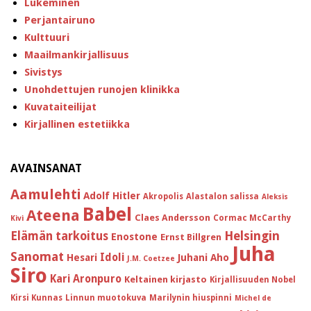
Lukeminen
Perjantairuno
Kulttuuri
Maailmankirjallisuus
Sivistys
Unohdettujen runojen klinikka
Kuvataiteilijat
Kirjallinen estetiikka
AVAINSANAT
Aamulehti
Adolf Hitler
Akropolis
Alastalon salissa
Aleksis
Babel
Ateena
Claes Andersson
Cormac McCarthy
Kivi
Helsingin
Elämän tarkoitus
Enostone
Ernst Billgren
Juha
Sanomat
Idoli
Hesari
Juhani Aho
J.M. Coetzee
Siro
Kari Aronpuro
Keltainen kirjasto
Kirjallisuuden Nobel
Kirsi Kunnas
Linnun muotokuva
Marilynin hiuspinni
Michel de