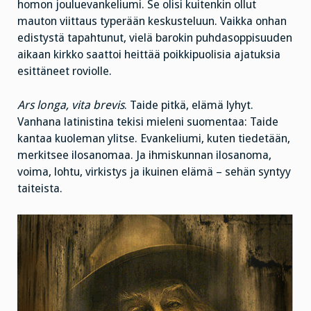
homon jouluevankeliumi. Se olisi kuitenkin ollut
mauton viittaus typerään keskusteluun. Vaikka onhan
edistystä tapahtunut, vielä barokin puhdasoppisuuden
aikaan kirkko saattoi heittää poikkipuolisia ajatuksia
esittäneet roviolle.
Ars longa, vita brevis
. Taide pitkä, elämä lyhyt.
Vanhana latinistina tekisi mieleni suomentaa: Taide
kantaa kuoleman ylitse. Evankeliumi, kuten tiedetään,
merkitsee ilosanomaa. Ja ihmiskunnan ilosanoma,
voima, lohtu, virkistys ja ikuinen elämä – sehän syntyy
taiteista.