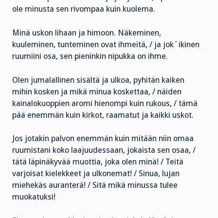
ole minusta sen rivompaa kuin kuolema.
Minä uskon lihaan ja himoon. Näkeminen,
kuuleminen, tunteminen ovat ihmeitä, / ja jok´ikinen
ruumiini osa, sen pieninkin nipukka on ihme.
Olen jumalallinen sisältä ja ulkoa, pyhitän kaiken
mihin kosken ja mikä minua koskettaa, / näiden
kainalokuoppien aromi hienompi kuin rukous, / tämä
pää enemmän kuin kirkot, raamatut ja kaikki uskot.
Jos jotakin palvon enemmän kuin mitään niin omaa
ruumistani koko laajuudessaan, jokaista sen osaa, /
tätä läpinäkyvää muottia, joka olen minä! / Teitä
varjoisat kielekkeet ja ulkonemat! / Sinua, lujan
miehekäs auranterä! / Sitä mikä minussa tulee
muokatuksi!