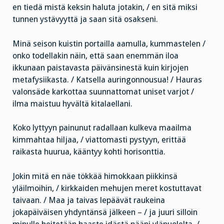
en tiedä mistä keksin haluta jotakin, / en sitä miksi
tunnen ystävyyttä ja saan sitä osakseni.
Minä seison kuistin portailla aamulla, kummastelen /
onko todellakin näin, että saan enemmän iloa
ikkunaan paistavasta päivänsinestä kuin kirjojen
metafysiikasta. / Katsella auringonnousua! / Hauras
valonsäde karkottaa suunnattomat uniset varjot /
ilma maistuu hyvältä kitalaellani.
Koko lyttyyn painunut radallaan kulkeva maailma
kimmahtaa hiljaa, / viattomasti pystyyn, erittää
raikasta huurua, kääntyy kohti horisonttia.
Jokin mitä en näe tökkää himokkaan piikkinsä
yläilmoihin, / kirkkaiden mehujen meret kostuttavat
taivaan. / Maa ja taivas lepäävät raukeina
jokapäiväisen yhdyntänsä jälkeen – / ja juuri silloin