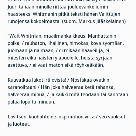
Juuri tänään minulle riittää jouluevankeliumin
haasteeksi Whitmanin pitkä teksti hänen Valittujen
runojensa kokoelmasta. (suom. Markus Jääskeläinen)
”Walt Whitman, maailmankaikkeus, Manhattanin
poika, / rauhaton, lihallinen, himokas, kova syömään,
juomaan ja naimaan, / ei mikään haaveilija, ei
miesten eikä naisten yläpuolelle, heistä syrjään
asettuva, / ei vaatimaton eikä röyhkeäkään.
Ruuvatkaa lukot irti ovista! / Nostakaa ovetkin
saranoiltaan! / Hän joka halveeraa ketä tahansa,
halveeraa minua, / ja kaikki mitä tehdään tai sanotaan
palaa lopulta minuun.
Lävitseni kuohahtelee inspiraation virta / sen vuokset
ja luoteet.