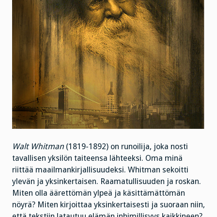
Walt Whitman
(1819-1892) on runoilija, joka nosti
tavallisen yksilön taiteensa lähteeksi. Oma minä
riittää maailmankirjallisuudeksi. Whitman sekoitti
ylevän ja yksinkertaisen. Raamatullisuuden ja roskan.
Miten olla äärettömän ylpeä ja käsittämättömän
nöyrä? Miten kirjoittaa yksinkertaisesti ja suoraan niin,
että tekstiin latautuu elämän inhimillisyys kaikkineen?