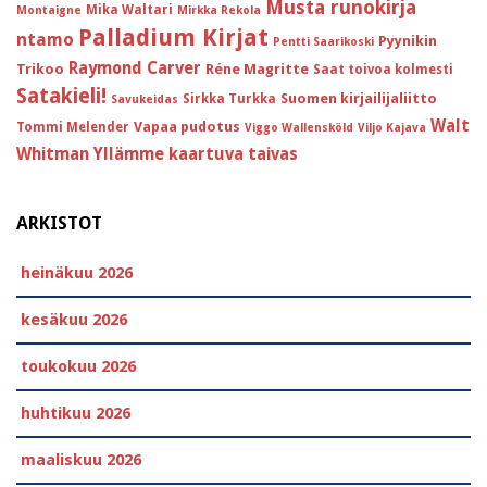
Musta runokirja
Mika Waltari
Montaigne
Mirkka Rekola
Palladium Kirjat
ntamo
Pyynikin
Pentti Saarikoski
Raymond Carver
Trikoo
Réne Magritte
Saat toivoa kolmesti
Satakieli!
Suomen kirjailijaliitto
Sirkka Turkka
Savukeidas
Walt
Vapaa pudotus
Tommi Melender
Viggo Wallensköld
Viljo Kajava
Whitman
Yllämme kaartuva taivas
ARKISTOT
heinäkuu 2026
kesäkuu 2026
toukokuu 2026
huhtikuu 2026
maaliskuu 2026