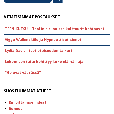
for
VIIMEISIMMÄT POSTAUKSET
TEEN KUTSU – TaoLinin runoissa kulttuurit kohtaavat
Viggo Wallensköld ja Hypnoottiset sienet
Lydia Davis, itsetietoisuuden taikuri
Lukemisen taito kehittyy koko elämän ajan
”He ovat väärässä”
SUOSITUIMMAT AIHEET
Kirjoittamisen ideat
Runous