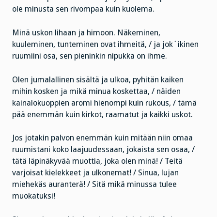
ole minusta sen rivompaa kuin kuolema.
Minä uskon lihaan ja himoon. Näkeminen,
kuuleminen, tunteminen ovat ihmeitä, / ja jok´ikinen
ruumiini osa, sen pieninkin nipukka on ihme.
Olen jumalallinen sisältä ja ulkoa, pyhitän kaiken
mihin kosken ja mikä minua koskettaa, / näiden
kainalokuoppien aromi hienompi kuin rukous, / tämä
pää enemmän kuin kirkot, raamatut ja kaikki uskot.
Jos jotakin palvon enemmän kuin mitään niin omaa
ruumistani koko laajuudessaan, jokaista sen osaa, /
tätä läpinäkyvää muottia, joka olen minä! / Teitä
varjoisat kielekkeet ja ulkonemat! / Sinua, lujan
miehekäs auranterä! / Sitä mikä minussa tulee
muokatuksi!