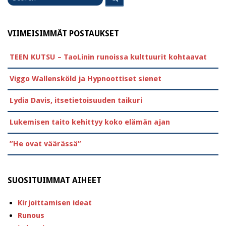
for
VIIMEISIMMÄT POSTAUKSET
TEEN KUTSU – TaoLinin runoissa kulttuurit kohtaavat
Viggo Wallensköld ja Hypnoottiset sienet
Lydia Davis, itsetietoisuuden taikuri
Lukemisen taito kehittyy koko elämän ajan
”He ovat väärässä”
SUOSITUIMMAT AIHEET
Kirjoittamisen ideat
Runous