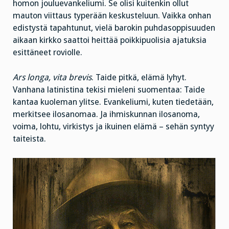
homon jouluevankeliumi. Se olisi kuitenkin ollut
mauton viittaus typerään keskusteluun. Vaikka onhan
edistystä tapahtunut, vielä barokin puhdasoppisuuden
aikaan kirkko saattoi heittää poikkipuolisia ajatuksia
esittäneet roviolle.
Ars longa, vita brevis
. Taide pitkä, elämä lyhyt.
Vanhana latinistina tekisi mieleni suomentaa: Taide
kantaa kuoleman ylitse. Evankeliumi, kuten tiedetään,
merkitsee ilosanomaa. Ja ihmiskunnan ilosanoma,
voima, lohtu, virkistys ja ikuinen elämä – sehän syntyy
taiteista.