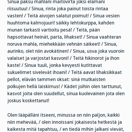
Sinua paksu mahlani maitovirta joksi elämäni
riisuutuu! / Sinua, rinta joka painut toista rintaa
vasten! / Teitä aivojen salatut poimut! / Sinua vesien
huuhtoma kalmojuuri! säikky lehtokurppa, kahden
munan tarkasti vartioitu pesä! / Teitä, pään
hapsottavat heinät, parta, lihakset! / Sinua vaahteran
noruva mahla, miehekkään vehnän säikeet! / Sinua,
aurinko, olet niin avokätinen! / Sinua, usva joka vuoroin
valaiset ja varjostat kasvoni! / Teitä hikinorot ja ihon
kaste! / Sinua tuuli, jonka kevyesti kutittavat
sukuelimet sivelevät ihoani! / Teitä aavat lihaksikkaat
pellot, elävän tammen oksat: sinä mutkaisten
polkujen hellä laiskimus! / Kädet joihin olen tarttunut,
kasvot joita olen suudellut, sinua kuolevainen jota olen
joskus koskettanut!
Olen lääpälläni itseeni, minussa on niin paljon, kaikki
niin mehevää, / olen innoissani jokaisesta hetkestä ja
kaikesta mitä tapahtuu, / en tiedä mihin jalkani vievät,