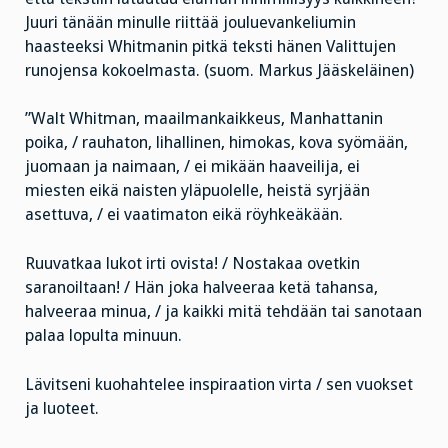
Juuri tänään minulle riittää jouluevankeliumin
haasteeksi Whitmanin pitkä teksti hänen Valittujen
runojensa kokoelmasta. (suom. Markus Jääskeläinen)
”Walt Whitman, maailmankaikkeus, Manhattanin
poika, / rauhaton, lihallinen, himokas, kova syömään,
juomaan ja naimaan, / ei mikään haaveilija, ei
miesten eikä naisten yläpuolelle, heistä syrjään
asettuva, / ei vaatimaton eikä röyhkeäkään.
Ruuvatkaa lukot irti ovista! / Nostakaa ovetkin
saranoiltaan! / Hän joka halveeraa ketä tahansa,
halveeraa minua, / ja kaikki mitä tehdään tai sanotaan
palaa lopulta minuun.
Lävitseni kuohahtelee inspiraation virta / sen vuokset
ja luoteet.