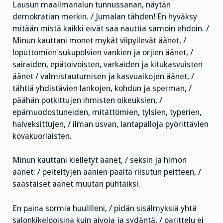
Lausun maailmanalun tunnussanan, näytän
demokratian merkin. / Jumalan tähden! En hyväksy
mitään mistä kaikki eivät saa nauttia samoin ehdoin. /
Minun kauttani monet mykät viipyilevät äänet, /
loputtomien sukupolvien vankien ja orjien äänet, /
sairaiden, epätoivoisten, varkaiden ja kitukasvuisten
äänet / valmistautumisen ja kasvuaikojen äänet, /
tähtiä yhdistävien lankojen, kohdun ja sperman, /
päähän potkittujen ihmisten oikeuksien, /
epämuodostuneiden, mitättömien, tylsien, typerien,
halveksittujen, / ilman usvan, lantapalloja pyörittävien
kovakuoriaisten.
Minun kauttani kielletyt äänet, / seksin ja himon
äänet: / peiteltyjen äänien päältä riisutun peitteen, /
saastaiset äänet muutan puhtaiksi.
En paina sormia huulilleni, / pidän sisälmyksiä yhtä
salonkikelpoisina kuin aivoja ja sydäntä, / parittelu ei