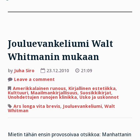
Jouluevankeliumi Walt
Whitmanin mukaan
by
Juha Siro
23.12.2010
21:09
on
Leave a comment
Jouluevankeliumi
Walt
Amerikkalainen runous
,
Kirjallinen estetiikka
,
Whitmanin
Kulttuuri
,
Maailmankirjallisuus
,
Suosikkikirjat
,
mukaan
Unohdettujen runojen klinikka
,
Usko ja uskonnot
Ars longa vita brevis
,
Jouluevankeliumi
,
Walt
Whitman
Mietin tähän ensin provosoivaa otsikkoa: Manhattanin