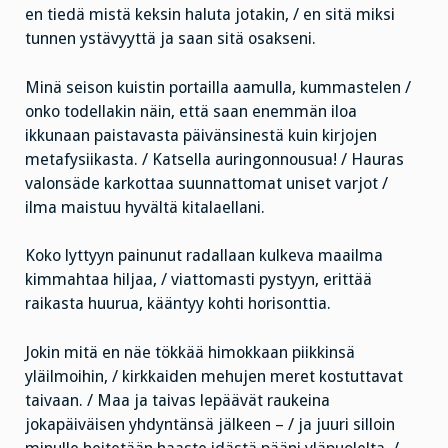
en tiedä mistä keksin haluta jotakin, / en sitä miksi
tunnen ystävyyttä ja saan sitä osakseni.
Minä seison kuistin portailla aamulla, kummastelen /
onko todellakin näin, että saan enemmän iloa
ikkunaan paistavasta päivänsinestä kuin kirjojen
metafysiikasta. / Katsella auringonnousua! / Hauras
valonsäde karkottaa suunnattomat uniset varjot /
ilma maistuu hyvältä kitalaellani.
Koko lyttyyn painunut radallaan kulkeva maailma
kimmahtaa hiljaa, / viattomasti pystyyn, erittää
raikasta huurua, kääntyy kohti horisonttia.
Jokin mitä en näe tökkää himokkaan piikkinsä
yläilmoihin, / kirkkaiden mehujen meret kostuttavat
taivaan. / Maa ja taivas lepäävät raukeina
jokapäiväisen yhdyntänsä jälkeen – / ja juuri silloin