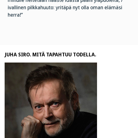
minulle heitetään haaste idästä pääni yläpuolelta, /
ivallinen pilkkahuuto: yritäpä nyt olla oman elämäsi
herra!”
JUHA SIRO. MITÄ TAPAHTUU TODELLA.