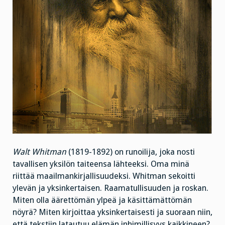
Walt Whitman
(1819-1892) on runoilija, joka nosti
tavallisen yksilön taiteensa lähteeksi. Oma minä
riittää maailmankirjallisuudeksi. Whitman sekoitti
ylevän ja yksinkertaisen. Raamatullisuuden ja roskan.
Miten olla äärettömän ylpeä ja käsittämättömän
nöyrä? Miten kirjoittaa yksinkertaisesti ja suoraan niin,
että tekstiin latautuu elämän inhimillisyys kaikkineen?