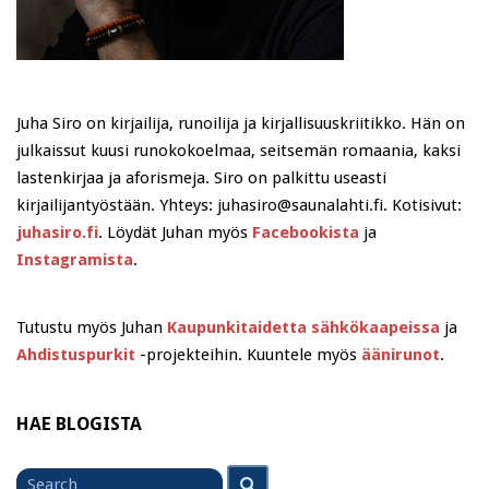
Juha Siro on kirjailija, runoilija ja kirjallisuuskriitikko. Hän on
julkaissut kuusi runokokoelmaa, seitsemän romaania, kaksi
lastenkirjaa ja aforismeja. Siro on palkittu useasti
kirjailijantyöstään. Yhteys: juhasiro@saunalahti.fi. Kotisivut:
juhasiro.fi
. Löydät Juhan myös
Facebookista
ja
Instagramista
.
Tutustu myös Juhan
Kaupunkitaidetta sähkökaapeissa
ja
Ahdistuspurkit
-projekteihin. Kuuntele myös
äänirunot
.
HAE BLOGISTA
Search
Search