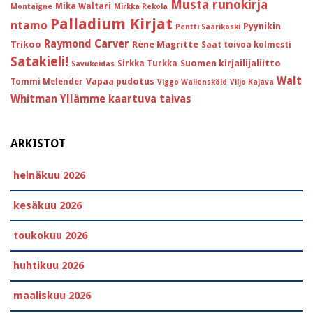
Musta runokirja
Mika Waltari
Montaigne
Mirkka Rekola
Palladium Kirjat
ntamo
Pyynikin
Pentti Saarikoski
Raymond Carver
Trikoo
Réne Magritte
Saat toivoa kolmesti
Satakieli!
Suomen kirjailijaliitto
Sirkka Turkka
Savukeidas
Walt
Vapaa pudotus
Tommi Melender
Viggo Wallensköld
Viljo Kajava
Whitman
Yllämme kaartuva taivas
ARKISTOT
heinäkuu 2026
kesäkuu 2026
toukokuu 2026
huhtikuu 2026
maaliskuu 2026