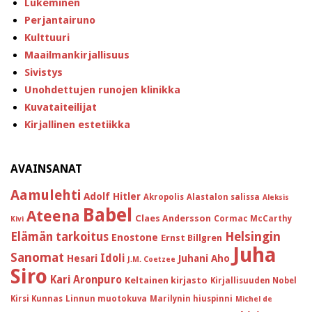
Lukeminen
Perjantairuno
Kulttuuri
Maailmankirjallisuus
Sivistys
Unohdettujen runojen klinikka
Kuvataiteilijat
Kirjallinen estetiikka
AVAINSANAT
Aamulehti
Adolf Hitler
Akropolis
Alastalon salissa
Aleksis
Babel
Ateena
Claes Andersson
Cormac McCarthy
Kivi
Helsingin
Elämän tarkoitus
Enostone
Ernst Billgren
Juha
Sanomat
Idoli
Hesari
Juhani Aho
J.M. Coetzee
Siro
Kari Aronpuro
Keltainen kirjasto
Kirjallisuuden Nobel
Kirsi Kunnas
Linnun muotokuva
Marilynin hiuspinni
Michel de