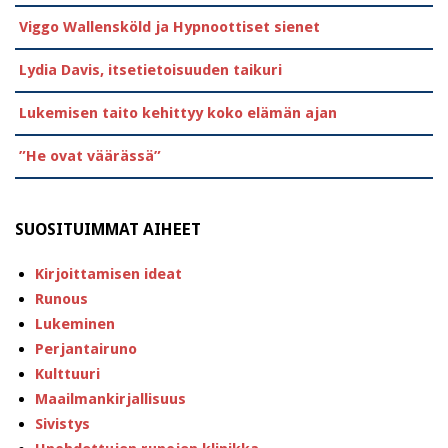
Viggo Wallensköld ja Hypnoottiset sienet
Lydia Davis, itsetietoisuuden taikuri
Lukemisen taito kehittyy koko elämän ajan
”He ovat väärässä”
SUOSITUIMMAT AIHEET
Kirjoittamisen ideat
Runous
Lukeminen
Perjantairuno
Kulttuuri
Maailmankirjallisuus
Sivistys