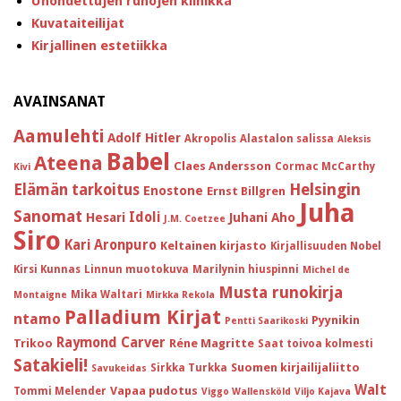
Unohdettujen runojen klinikka
Kuvataiteilijat
Kirjallinen estetiikka
AVAINSANAT
Aamulehti
Adolf Hitler
Akropolis
Alastalon salissa
Aleksis
Babel
Ateena
Claes Andersson
Cormac McCarthy
Kivi
Helsingin
Elämän tarkoitus
Enostone
Ernst Billgren
Juha
Sanomat
Idoli
Hesari
Juhani Aho
J.M. Coetzee
Siro
Kari Aronpuro
Keltainen kirjasto
Kirjallisuuden Nobel
Kirsi Kunnas
Linnun muotokuva
Marilynin hiuspinni
Michel de
Musta runokirja
Mika Waltari
Montaigne
Mirkka Rekola
Palladium Kirjat
ntamo
Pyynikin
Pentti Saarikoski
Raymond Carver
Trikoo
Réne Magritte
Saat toivoa kolmesti
Satakieli!
Suomen kirjailijaliitto
Sirkka Turkka
Savukeidas
Walt
Vapaa pudotus
Tommi Melender
Viggo Wallensköld
Viljo Kajava