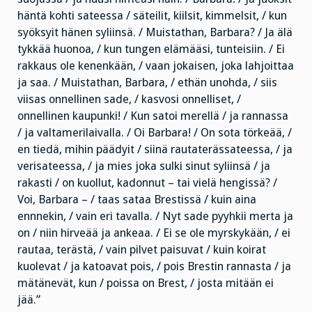
häntä kohti sateessa / säteilit, kiilsit, kimmelsit, / kun
syöksyit hänen syliinsä. / Muistathan, Barbara? / Ja älä
tykkää huonoa, / kun tungen elämääsi, tunteisiin. / Ei
rakkaus ole kenenkään, / vaan jokaisen, joka lahjoittaa
ja saa. / Muistathan, Barbara, / ethän unohda, / siis
viisas onnellinen sade, / kasvosi onnelliset, /
onnellinen kaupunki! / Kun satoi merellä / ja rannassa
/ ja valtamerilaivalla. / Oi Barbara! / On sota törkeää, /
en tiedä, mihin päädyit / siinä rautaterässateessa, / ja
verisateessa, / ja mies joka sulki sinut syliinsä / ja
rakasti / on kuollut, kadonnut – tai vielä hengissä? /
Voi, Barbara – / taas sataa Brestissä / kuin aina
ennnekin, / vain eri tavalla. / Nyt sade pyyhkii merta ja
on / niin hirveää ja ankeaa. / Ei se ole myrskykään, / ei
rautaa, terästä, / vain pilvet paisuvat / kuin koirat
kuolevat / ja katoavat pois, / pois Brestin rannasta / ja
mätänevät, kun / poissa on Brest, / josta mitään ei
jää.”