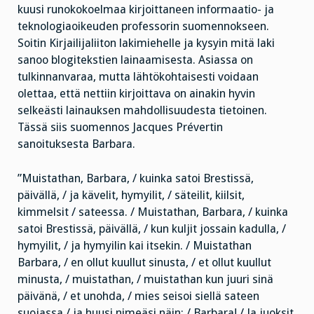
kuusi runokokoelmaa kirjoittaneen informaatio- ja
teknologiaoikeuden professorin suomennokseen.
Soitin Kirjailijaliiton lakimiehelle ja kysyin mitä laki
sanoo blogitekstien lainaamisesta. Asiassa on
tulkinnanvaraa, mutta lähtökohtaisesti voidaan
olettaa, että nettiin kirjoittava on ainakin hyvin
selkeästi lainauksen mahdollisuudesta tietoinen.
Tässä siis suomennos Jacques Prévertin
sanoituksesta Barbara.
”Muistathan, Barbara, / kuinka satoi Brestissä,
päivällä, / ja kävelit, hymyilit, / säteilit, kiilsit,
kimmelsit / sateessa. / Muistathan, Barbara, / kuinka
satoi Brestissä, päivällä, / kun kuljit jossain kadulla, /
hymyilit, / ja hymyilin kai itsekin. / Muistathan
Barbara, / en ollut kuullut sinusta, / et ollut kuullut
minusta, / muistathan, / muistathan kun juuri sinä
päivänä, / et unohda, / mies seisoi siellä sateen
suojassa / ja huusi nimeäsi näin: / Barbara! / Ja juoksit