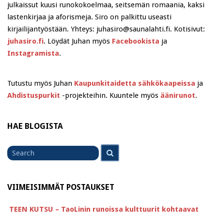
julkaissut kuusi runokokoelmaa, seitsemän romaania, kaksi
lastenkirjaa ja aforismeja. Siro on palkittu useasti
kirjailijantyöstään. Yhteys: juhasiro@saunalahti.fi. Kotisivut:
juhasiro.fi
. Löydät Juhan myös
Facebookista
ja
Instagramista
.
Tutustu myös Juhan
Kaupunkitaidetta sähkökaapeissa
ja
Ahdistuspurkit
-projekteihin. Kuuntele myös
äänirunot
.
HAE BLOGISTA
Search
Search
for
VIIMEISIMMÄT POSTAUKSET
TEEN KUTSU – TaoLinin runoissa kulttuurit kohtaavat