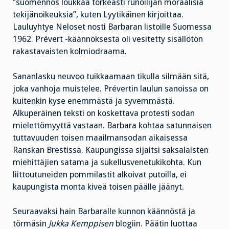
”suomennos loukkaa törkeästi runoilijan moraalisia
tekijänoikeuksia”, kuten Lyytikäinen kirjoittaa.
Lauluyhtye Neloset nosti Barbaran listoille Suomessa
1962. Prévert -käännöksestä oli vesitetty sisällötön
rakastavaisten kolmiodraama.
Sananlasku neuvoo tuikkaamaan tikulla silmään sitä,
joka vanhoja muistelee. Prévertin laulun sanoissa on
kuitenkin kyse enemmästä ja syvemmästä.
Alkuperäinen teksti on koskettava protesti sodan
mielettömyyttä vastaan. Barbara kohtaa satunnaisen
tuttavuuden toisen maailmansodan aikaisessa
Ranskan Brestissä. Kaupungissa sijaitsi saksalaisten
miehittäjien satama ja sukellusvenetukikohta. Kun
liittoutuneiden pommilastit alkoivat putoilla, ei
kaupungista monta kiveä toisen päälle jäänyt.
Seuraavaksi hain Barbaralle kunnon käännöstä ja
törmäsin
Jukka Kemppisen
blogiin. Päätin luottaa