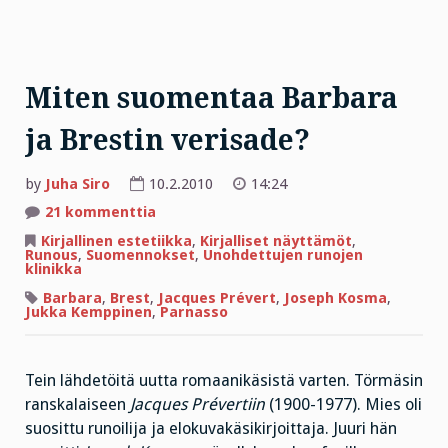
Miten suomentaa Barbara
ja Brestin verisade?
by
Juha Siro
10.2.2010
14:24
artikkeliin
21 kommenttia
Miten
suomentaa
Kirjallinen estetiikka
,
Kirjalliset näyttämöt
,
Barbara
Runous
,
Suomennokset
,
Unohdettujen runojen
ja
klinikka
Brestin
verisade?
Barbara
,
Brest
,
Jacques Prévert
,
Joseph Kosma
,
Jukka Kemppinen
,
Parnasso
Tein lähdetöitä uutta romaanikäsistä varten. Törmäsin
ranskalaiseen
Jacques Prévertiin
(1900-1977). Mies oli
suosittu runoilija ja elokuvakäsikirjoittaja. Juuri hän