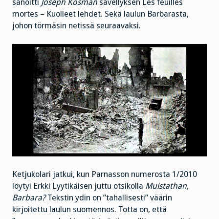
sanoitti
Joseph Kosman
sävellyksen Les feuilles
mortes – Kuolleet lehdet. Sekä laulun Barbarasta,
johon törmäsin netissä seuraavaksi.
Ketjukolari jatkui, kun Parnasson numerosta 1/2010
löytyi Erkki Lyytikäisen juttu otsikolla
Muistathan,
Barbara?
Tekstin ydin on ”tahallisesti” väärin
kirjoitettu laulun suomennos. Totta on, että