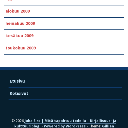
elokuu 2009
heinäkuu 2009
kesäkuu 2009
toukokuu 2009
Etusivu
Kotisivut
© 2026
Juha Siro | Mitä tapahtuu todella | Kirjallisuus- ja
kulttuuriblogi
Powered by WordPress
Theme:
Gillian