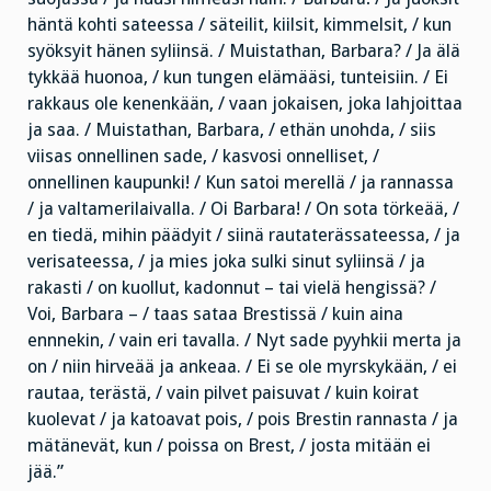
häntä kohti sateessa / säteilit, kiilsit, kimmelsit, / kun
syöksyit hänen syliinsä. / Muistathan, Barbara? / Ja älä
tykkää huonoa, / kun tungen elämääsi, tunteisiin. / Ei
rakkaus ole kenenkään, / vaan jokaisen, joka lahjoittaa
ja saa. / Muistathan, Barbara, / ethän unohda, / siis
viisas onnellinen sade, / kasvosi onnelliset, /
onnellinen kaupunki! / Kun satoi merellä / ja rannassa
/ ja valtamerilaivalla. / Oi Barbara! / On sota törkeää, /
en tiedä, mihin päädyit / siinä rautaterässateessa, / ja
verisateessa, / ja mies joka sulki sinut syliinsä / ja
rakasti / on kuollut, kadonnut – tai vielä hengissä? /
Voi, Barbara – / taas sataa Brestissä / kuin aina
ennnekin, / vain eri tavalla. / Nyt sade pyyhkii merta ja
on / niin hirveää ja ankeaa. / Ei se ole myrskykään, / ei
rautaa, terästä, / vain pilvet paisuvat / kuin koirat
kuolevat / ja katoavat pois, / pois Brestin rannasta / ja
mätänevät, kun / poissa on Brest, / josta mitään ei
jää.”