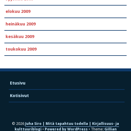
elokuu 2009
heinäkuu 2009
kesäkuu 2009
toukokuu 2009
Etusivu
Kotisivut
© 2026
Juha Siro | Mitä tapahtuu todella | Kirjallisuus- ja
kulttuuriblogi
Powered by WordPress
Theme:
Gillian