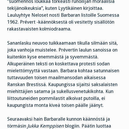
”suomennos loukkaa törkeästi runoilijan moraalisia
tekijänoikeuksia”, kuten Lyytikäinen kirjoittaa.
Lauluyhtye Neloset nosti Barbaran listoille Suomessa
1962. Prévert -käännöksestä oli vesitetty sisällötön
rakastavaisten kolmiodraama.
Sananlasku neuvoo tuikkaamaan tikulla silmään sitä,
joka vanhoja muistelee. Prévertin laulun sanoissa on
kuitenkin kyse enemmästä ja syvemmästä.
Alkuperäinen teksti on koskettava protesti sodan
mielettömyyttä vastaan. Barbara kohtaa satunnaisen
tuttavuuden toisen maailmansodan aikaisessa
Ranskan Brestissä. Kaupungissa sijaitsi saksalaisten
miehittäjien satama ja sukellusvenetukikohta. Kun
liittoutuneiden pommilastit alkoivat putoilla, ei
kaupungista monta kiveä toisen päälle jäänyt.
Seuraavaksi hain Barbaralle kunnon käännöstä ja
törmäsin
Jukka Kemppisen
blogiin. Päätin luottaa