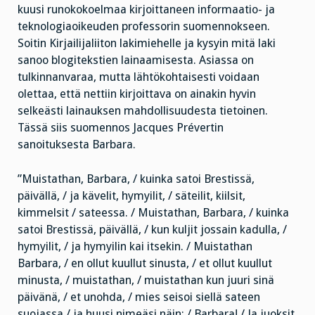
kuusi runokokoelmaa kirjoittaneen informaatio- ja
teknologiaoikeuden professorin suomennokseen.
Soitin Kirjailijaliiton lakimiehelle ja kysyin mitä laki
sanoo blogitekstien lainaamisesta. Asiassa on
tulkinnanvaraa, mutta lähtökohtaisesti voidaan
olettaa, että nettiin kirjoittava on ainakin hyvin
selkeästi lainauksen mahdollisuudesta tietoinen.
Tässä siis suomennos Jacques Prévertin
sanoituksesta Barbara.
”Muistathan, Barbara, / kuinka satoi Brestissä,
päivällä, / ja kävelit, hymyilit, / säteilit, kiilsit,
kimmelsit / sateessa. / Muistathan, Barbara, / kuinka
satoi Brestissä, päivällä, / kun kuljit jossain kadulla, /
hymyilit, / ja hymyilin kai itsekin. / Muistathan
Barbara, / en ollut kuullut sinusta, / et ollut kuullut
minusta, / muistathan, / muistathan kun juuri sinä
päivänä, / et unohda, / mies seisoi siellä sateen
suojassa / ja huusi nimeäsi näin: / Barbara! / Ja juoksit