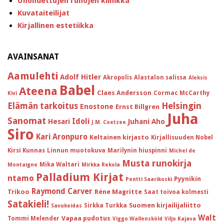
Unohdettujen runojen klinikka
Kuvataiteilijat
Kirjallinen estetiikka
AVAINSANAT
Aamulehti
Adolf Hitler
Akropolis
Alastalon salissa
Aleksis
Babel
Ateena
Claes Andersson
Cormac McCarthy
Kivi
Helsingin
Elämän tarkoitus
Enostone
Ernst Billgren
Juha
Sanomat
Idoli
Hesari
Juhani Aho
J.M. Coetzee
Siro
Kari Aronpuro
Keltainen kirjasto
Kirjallisuuden Nobel
Kirsi Kunnas
Linnun muotokuva
Marilynin hiuspinni
Michel de
Musta runokirja
Mika Waltari
Montaigne
Mirkka Rekola
Palladium Kirjat
ntamo
Pyynikin
Pentti Saarikoski
Raymond Carver
Trikoo
Réne Magritte
Saat toivoa kolmesti
Satakieli!
Suomen kirjailijaliitto
Sirkka Turkka
Savukeidas
Walt
Vapaa pudotus
Tommi Melender
Viggo Wallensköld
Viljo Kajava