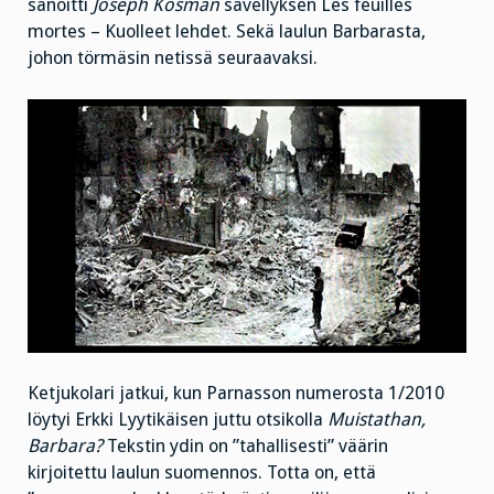
sanoitti
Joseph Kosman
sävellyksen Les feuilles
mortes – Kuolleet lehdet. Sekä laulun Barbarasta,
johon törmäsin netissä seuraavaksi.
Ketjukolari jatkui, kun Parnasson numerosta 1/2010
löytyi Erkki Lyytikäisen juttu otsikolla
Muistathan,
Barbara?
Tekstin ydin on ”tahallisesti” väärin
kirjoitettu laulun suomennos. Totta on, että