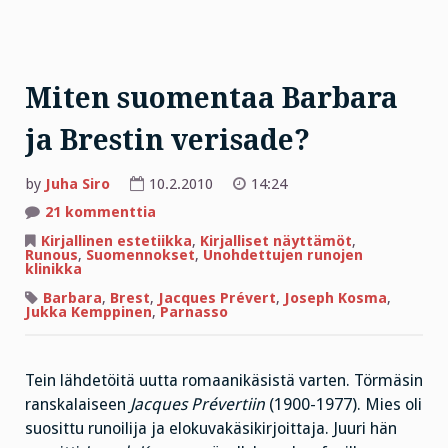
Miten suomentaa Barbara
ja Brestin verisade?
by
Juha Siro
10.2.2010
14:24
artikkeliin
21 kommenttia
Miten
suomentaa
Kirjallinen estetiikka
,
Kirjalliset näyttämöt
,
Barbara
Runous
,
Suomennokset
,
Unohdettujen runojen
ja
klinikka
Brestin
verisade?
Barbara
,
Brest
,
Jacques Prévert
,
Joseph Kosma
,
Jukka Kemppinen
,
Parnasso
Tein lähdetöitä uutta romaanikäsistä varten. Törmäsin
ranskalaiseen
Jacques Prévertiin
(1900-1977). Mies oli
suosittu runoilija ja elokuvakäsikirjoittaja. Juuri hän