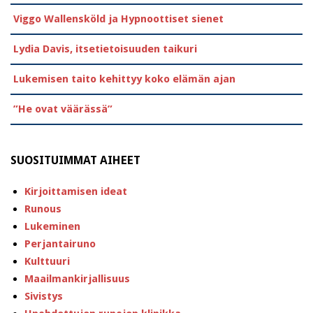
Viggo Wallensköld ja Hypnoottiset sienet
Lydia Davis, itsetietoisuuden taikuri
Lukemisen taito kehittyy koko elämän ajan
”He ovat väärässä”
SUOSITUIMMAT AIHEET
Kirjoittamisen ideat
Runous
Lukeminen
Perjantairuno
Kulttuuri
Maailmankirjallisuus
Sivistys