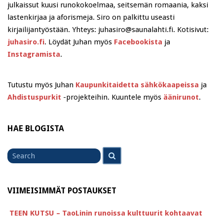
julkaissut kuusi runokokoelmaa, seitsemän romaania, kaksi
lastenkirjaa ja aforismeja. Siro on palkittu useasti
kirjailijantyöstään. Yhteys: juhasiro@saunalahti.fi. Kotisivut:
juhasiro.fi
. Löydät Juhan myös
Facebookista
ja
Instagramista
.
Tutustu myös Juhan
Kaupunkitaidetta sähkökaapeissa
ja
Ahdistuspurkit
-projekteihin. Kuuntele myös
äänirunot
.
HAE BLOGISTA
Search
Search
for
VIIMEISIMMÄT POSTAUKSET
TEEN KUTSU – TaoLinin runoissa kulttuurit kohtaavat