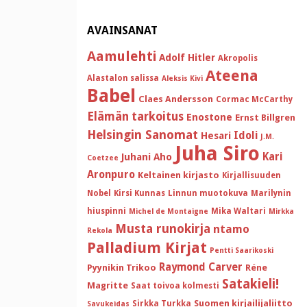
AVAINSANAT
Aamulehti
Adolf Hitler
Akropolis
Ateena
Alastalon salissa
Aleksis Kivi
Babel
Claes Andersson
Cormac McCarthy
Elämän tarkoitus
Enostone
Ernst Billgren
Helsingin Sanomat
Idoli
Hesari
J.M.
Juha Siro
Kari
Juhani Aho
Coetzee
Aronpuro
Keltainen kirjasto
Kirjallisuuden
Nobel
Kirsi Kunnas
Linnun muotokuva
Marilynin
hiuspinni
Mika Waltari
Michel de Montaigne
Mirkka
Musta runokirja
ntamo
Rekola
Palladium Kirjat
Pentti Saarikoski
Raymond Carver
Pyynikin Trikoo
Réne
Satakieli!
Magritte
Saat toivoa kolmesti
Suomen kirjailijaliitto
Sirkka Turkka
Savukeidas