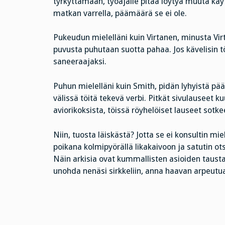
tyrkyttämään, työajalle pitää löytyä muuta käyt
matkan varrella, päämäärä se ei ole.
Pukeudun mielelläni kuin Virtanen, minusta V
puvusta puhutaan suotta pahaa. Jos kävelisin tö
saneeraajaksi.
Puhun mielelläni kuin Smith, pidän lyhyistä pääl
välissä töitä tekevä verbi. Pitkät sivulauseet k
aviorikoksista, töissä röyhelöiset lauseet sotke
Niin, tuosta läiskästä? Jotta se ei konsultin mi
poikana kolmipyörällä likakaivoon ja satutin ots
Näin arkisia ovat kummallisten asioiden taustat
unohda nenäsi sirkkeliin, anna haavan arpeutua j