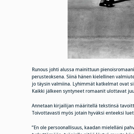
Runous johti alussa mainittuun pienoisromaanii
perusteoksena. Siinä hänen kielellinen valmiut
jo täysin valmiina. Lyhimmät katkelmat ovat si
Kaikki jälkeen syntyneet romaanit ulottavat juu
Annetaan kirjailijan määritellä tekstinsä tavoi
Toivottavasti myös jotain hyväksi enteeksi lue
”En ole persoonallisuus, kaadan mielelläni pahvi