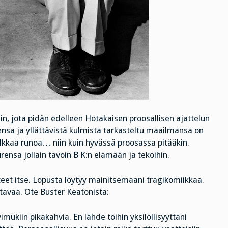
n, jota pidän edelleen Hotakaisen proosallisen ajattelun
ensa ja yllättävistä kulmista tarkasteltu maailmansa on
lkkaa runoa… niin kuin hyvässä proosassa pitääkin.
rensa jollain tavoin B K:n elämään ja tekoihin.
tteet itse. Lopusta löytyy mainitsemaani tragikomiikkaa.
ttavaa. Ote Buster Keatonista:
mukiin pikakahvia. En lähde töihin yksilöllisyyttäni