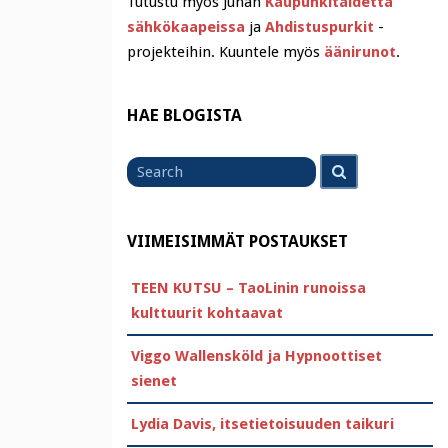
Tutustu myös Juhan
Kaupunkitaidetta
sähkökaapeissa
ja
Ahdistuspurkit
-
projekteihin. Kuuntele myös
äänirunot
.
HAE BLOGISTA
Search
Search
for
VIIMEISIMMÄT POSTAUKSET
TEEN KUTSU – TaoLinin runoissa
kulttuurit kohtaavat
Viggo Wallensköld ja Hypnoottiset
sienet
Lydia Davis, itsetietoisuuden taikuri