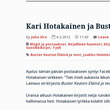
Kari Hotakainen ja Bus
by
Juha Siro
6.3.2012
11:43
Leave
Blogit ja postaukset
,
Kirjallinen huumori
,
Kir
Suosikkikirjat
,
Tyyli
Buster Keaton Elämä ja teot
,
Jaakko Heinim
Ajatus tämän päivän postaukseen syntyi Facebo
Hotakaisen virkkeen: ”Teki mieli aukaista ikkun
Lainaus on kirjasta
Buster Keaton Elämä ja te
Uransa alkuun Hotakainen kirjoitti neljä runokir
hallinnassa heti. Hotakaisen lyriikka kolahti sill