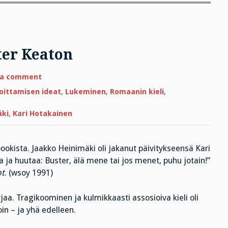
ter Keaton
on
 a comment
Kari
Hotakainen
joittamisen ideat
,
Lukeminen
,
Romaanin kieli
,
ja
Buster
Keaton
äki
,
Kari Hotakainen
okista. Jaakko Heinimäki oli jakanut päivitykseensä Kari
a ja huutaa: Buster, älä mene tai jos menet, puhu jotain!”
ot
. (wsoy 1991)
jaa. Tragikoominen ja kulmikkaasti assosioiva kieli oli
oin – ja yhä edelleen.