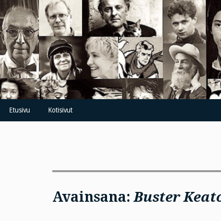
Skip
to
content
Etusivu
Kotisivut
Avainsana:
Buster Keat