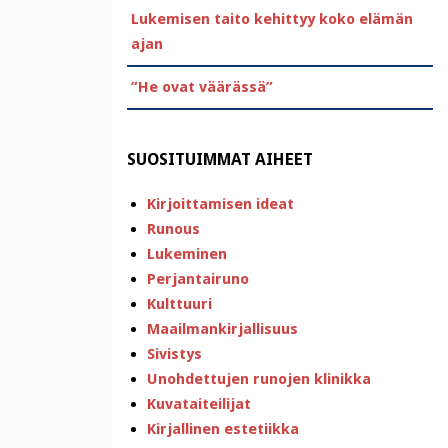
Lukemisen taito kehittyy koko elämän
ajan
”He ovat väärässä”
SUOSITUIMMAT AIHEET
Kirjoittamisen ideat
Runous
Lukeminen
Perjantairuno
Kulttuuri
Maailmankirjallisuus
Sivistys
Unohdettujen runojen klinikka
Kuvataiteilijat
Kirjallinen estetiikka