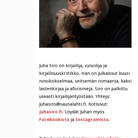
Juha Siro on kirjailija, runoilija ja
kirjallisuuskriitikko. Hän on julkaissut kuusi
runokokoelmaa, seitsemän romaania, kaksi
lastenkirjaa ja aforismeja. Siro on palkittu
useasti kirjailijantyöstään. Yhteys:
juhasiro@saunalahti.fi. Kotisivut:
juhasiro.fi
. Löydät Juhan myös
Facebookista
ja
Instagramista
.