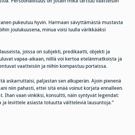
töä. Persoonallisuus on jotain mikä tarttuu vaatteisiin
irtanen pukeutuu hyvin. Harmaan sävyttämästä mustasta
ihin joulukuusena, minua voisi luulla värikkääksi
auseista, joissa on subjekti, predikaatti, objekti ja
uuluvat vapaa-aikaan, niillä voi kertoa etelänmatkoista ja
entuvat vaatteisiin ja niihin kompastuu portaissa.
eltä askarruttaisi, paljastan sen alkuperän. Ajoin pienenä
ani niin pahasti, ettei sitä enää voinut korjata ennalleen.
. Ihan vaan vinkiksi, konsultti, näin syntyvät legendat:
a levittele asiasta totuutta vältteleviä lausuntoja.”