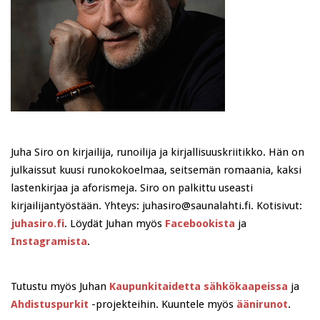
Juha Siro on kirjailija, runoilija ja kirjallisuuskriitikko. Hän on
julkaissut kuusi runokokoelmaa, seitsemän romaania, kaksi
lastenkirjaa ja aforismeja. Siro on palkittu useasti
kirjailijantyöstään. Yhteys: juhasiro@saunalahti.fi. Kotisivut:
juhasiro.fi
. Löydät Juhan myös
Facebookista
ja
Instagramista
.
Tutustu myös Juhan
Kaupunkitaidetta sähkökaapeissa
ja
Ahdistuspurkit
-projekteihin. Kuuntele myös
äänirunot
.