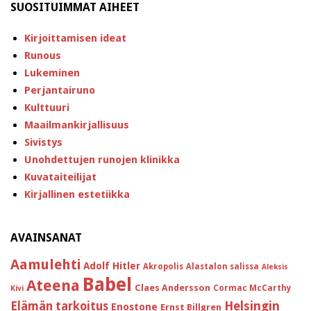
SUOSITUIMMAT AIHEET
Kirjoittamisen ideat
Runous
Lukeminen
Perjantairuno
Kulttuuri
Maailmankirjallisuus
Sivistys
Unohdettujen runojen klinikka
Kuvataiteilijat
Kirjallinen estetiikka
AVAINSANAT
Aamulehti
Adolf Hitler
Akropolis
Alastalon salissa
Aleksis
Babel
Ateena
Claes Andersson
Cormac McCarthy
Kivi
Helsingin
Elämän tarkoitus
Enostone
Ernst Billgren