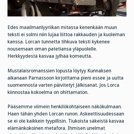
Edes maailmanlyyriikan mitassa kenenkään muun
teksti ei solmi niin lujaa liittoa rakkauden ja kuoleman
kanssa. Lorcan tunnetta tihkuva teksti kykenee
nousemaan oman patetiansa yläpuolelle.
Herkkyydestä kasvaa jylhää komeutta.
Mustalaisromanssien lopusta löytyy Kunnaksen
aikanaan Parnassoon kirjoittama pieni essee ja uutta
suomennosta varten päivitetyt Jälkisanat. Jos Lorca
kiinnostaa kokoelma on ohittamaton.
Pääsemme viimein henkilökohtaiseen näkökulmaan.
Haen tähän yhden Lorcan runon. Askeettisuudessaan
se ei ole kaikkein tyypillisin. Tiukoista säkeistä kasvaa
elämänkokoinen metafora. Ihmisen unelmat