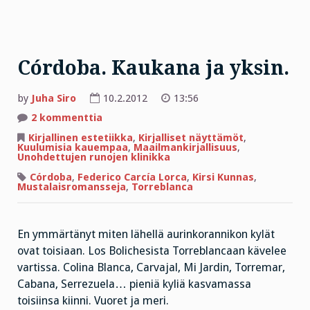
Córdoba. Kaukana ja yksin.
by
Juha Siro
10.2.2012
13:56
artikkeliin
2 kommenttia
Córdoba.
Kaukana
Kirjallinen estetiikka
,
Kirjalliset näyttämöt
,
ja
Kuulumisia kauempaa
,
Maailmankirjallisuus
,
yksin.
Unohdettujen runojen klinikka
Córdoba
,
Federico Carcía Lorca
,
Kirsi Kunnas
,
Mustalaisromansseja
,
Torreblanca
En ymmärtänyt miten lähellä aurinkorannikon kylät
ovat toisiaan. Los Bolichesista Torreblancaan kävelee
vartissa. Colina Blanca, Carvajal, Mi Jardin, Torremar,
Cabana, Serrezuela… pieniä kyliä kasvamassa
toisiinsa kiinni. Vuoret ja meri.