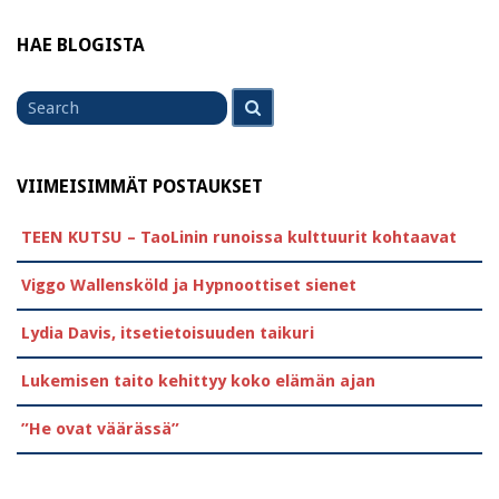
HAE BLOGISTA
Search
Search
for
VIIMEISIMMÄT POSTAUKSET
TEEN KUTSU – TaoLinin runoissa kulttuurit kohtaavat
Viggo Wallensköld ja Hypnoottiset sienet
Lydia Davis, itsetietoisuuden taikuri
Lukemisen taito kehittyy koko elämän ajan
”He ovat väärässä”