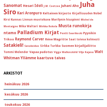
Juha
Sanomat
Idoli
Hesari
Juhani Aho
J.M. Coetzee
Siro
Kari Aronpuro
Keltainen kirjasto
Kirjallisuuden Nobel
Kirsi Kunnas
Linnun muotokuva
Marilynin hiuspinni
Michel de
Musta runokirja
Mika Waltari
Montaigne
Mirkka Rekola
Palladium Kirjat
ntamo
Pyynikin
Pentti Saarikoski
Raymond Carver
Trikoo
Réne Magritte
Saat toivoa kolmesti
Satakieli!
Suomen kirjailijaliitto
Sirkka Turkka
Savukeidas
Walt
Vapaa pudotus
Tommi Melender
Viggo Wallensköld
Viljo Kajava
Whitman
Yllämme kaartuva taivas
ARKISTOT
heinäkuu 2026
kesäkuu 2026
toukokuu 2026