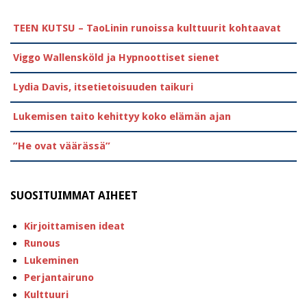
TEEN KUTSU – TaoLinin runoissa kulttuurit kohtaavat
Viggo Wallensköld ja Hypnoottiset sienet
Lydia Davis, itsetietoisuuden taikuri
Lukemisen taito kehittyy koko elämän ajan
”He ovat väärässä”
SUOSITUIMMAT AIHEET
Kirjoittamisen ideat
Runous
Lukeminen
Perjantairuno
Kulttuuri