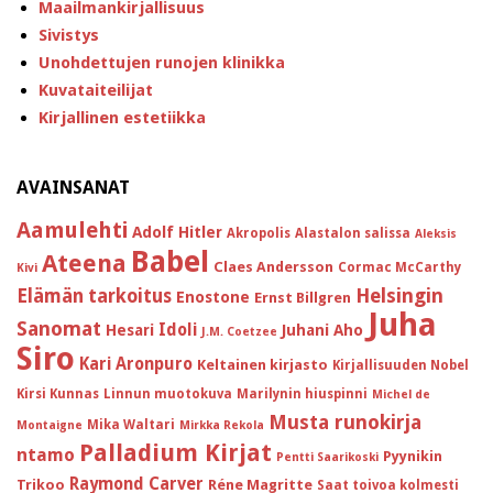
Maailmankirjallisuus
Sivistys
Unohdettujen runojen klinikka
Kuvataiteilijat
Kirjallinen estetiikka
AVAINSANAT
Aamulehti
Adolf Hitler
Akropolis
Alastalon salissa
Aleksis
Babel
Ateena
Claes Andersson
Cormac McCarthy
Kivi
Helsingin
Elämän tarkoitus
Enostone
Ernst Billgren
Juha
Sanomat
Idoli
Hesari
Juhani Aho
J.M. Coetzee
Siro
Kari Aronpuro
Keltainen kirjasto
Kirjallisuuden Nobel
Kirsi Kunnas
Linnun muotokuva
Marilynin hiuspinni
Michel de
Musta runokirja
Mika Waltari
Montaigne
Mirkka Rekola
Palladium Kirjat
ntamo
Pyynikin
Pentti Saarikoski
Raymond Carver
Trikoo
Réne Magritte
Saat toivoa kolmesti