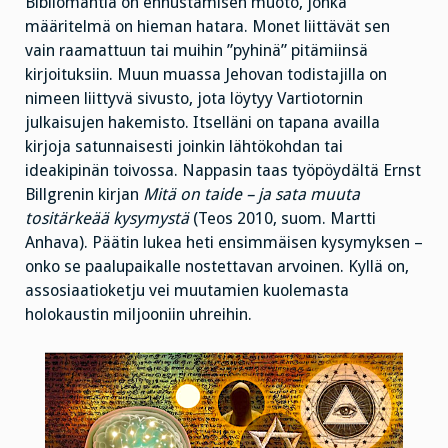
Bibliomantia on ennustamisen muoto, jonka
määritelmä on hieman hatara. Monet liittävät sen
vain raamattuun tai muihin ”pyhinä” pitämiinsä
kirjoituksiin. Muun muassa Jehovan todistajilla on
nimeen liittyvä sivusto, jota löytyy Vartiotornin
julkaisujen hakemisto. Itselläni on tapana availla
kirjoja satunnaisesti joinkin lähtökohdan tai
ideakipinän toivossa. Nappasin taas työpöydältä Ernst
Billgrenin kirjan
Mitä on taide – ja sata muuta
tositärkeää kysymystä
(Teos 2010, suom. Martti
Anhava). Päätin lukea heti ensimmäisen kysymyksen –
onko se paalupaikalle nostettavan arvoinen. Kyllä on,
assosiaatioketju vei muutamien kuolemasta
holokaustin miljooniin uhreihin.