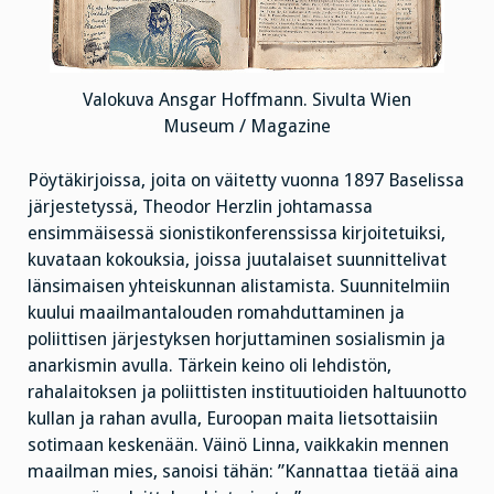
Valokuva Ansgar Hoffmann. Sivulta Wien
Museum / Magazine
Pöytäkirjoissa, joita on väitetty vuonna 1897 Baselissa
järjestetyssä, Theodor Herzlin johtamassa
ensimmäisessä sionistikonferenssissa kirjoitetuiksi,
kuvataan kokouksia, joissa juutalaiset suunnittelivat
länsimaisen yhteiskunnan alistamista. Suunnitelmiin
kuului maailmantalouden romahduttaminen ja
poliittisen järjestyksen horjuttaminen sosialismin ja
anarkismin avulla. Tärkein keino oli lehdistön,
rahalaitoksen ja poliittisten instituutioiden haltuunotto
kullan ja rahan avulla, Euroopan maita lietsottaisiin
sotimaan keskenään. Väinö Linna, vaikkakin mennen
maailman mies, sanoisi tähän: ”Kannattaa tietää aina