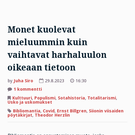
Monet kuolevat
mieluummin kuin
vaihtavat harhaluulon
oikeaan tietoon
by
Juha Siro
29.8.2023
16:30
artikkeliin
1 kommentti
Monet
kuolevat
Kulttuuri
,
Populismi
,
Sotahistoria
,
Totalitarismi
,
mieluummin
Usko ja uskomukset
kuin
vaihtavat
Bibliomantia
,
Covid
,
Ernst Billgren
,
Siionin viisaiden
harhaluulon
pöytäkirjat
,
Theodor Herzlin
oikeaan
tietoon