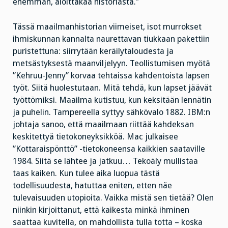
enemmän, aloittakaa historiasta.”
Tässä maailmanhistorian viimeiset, isot murrokset
ihmiskunnan kannalta naurettavan tiukkaan pakettiin
puristettuna: siirrytään keräilytaloudesta ja
metsästyksestä maanviljelyyn. Teollistumisen myötä
”Kehruu-Jenny” korvaa tehtaissa kahdentoista lapsen
työt. Siitä huolestutaan. Mitä tehdä, kun lapset jäävät
työttömiksi. Maailma kutistuu, kun keksitään lennätin
ja puhelin. Tampereella syttyy sähkövalo 1882. IBM:n
johtaja sanoo, että maailmaan riittää kahdeksan
keskitettyä tietokoneyksikköä. Mac julkaisee
”Kottaraispönttö” -tietokoneensa kaikkien saataville
1984. Siitä se lähtee ja jatkuu… Tekoäly mullistaa
taas kaiken. Kun tulee aika luopua tästä
todellisuudesta, hatuttaa eniten, etten näe
tulevaisuuden utopioita. Vaikka mistä sen tietää? Olen
niinkin kirjoittanut, että kaikesta minkä ihminen
saattaa kuvitella, on mahdollista tulla totta – koska