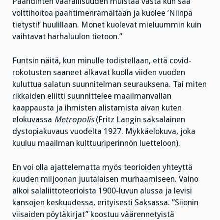
Paahdinten vaarallisuuden muistaa vasta kun saa
volttihoitoa paahtimenrämältään ja kuolee ’Niinpä
tietysti!’ huulillaan. Monet kuolevat mieluummin kuin
vaihtavat harhaluulon tietoon.”
Funtsin näitä, kun minulle todistellaan, että covid-
rokotusten saaneet alkavat kuolla viiden vuoden
kuluttua salatun suunnitelman seurauksena. Tai miten
rikkaiden eliitti suunnittelee maailmanvallan
kaappausta ja ihmisten alistamista aivan kuten
elokuvassa
Metropolis
(Fritz Langin saksalainen
dystopiakuvaus vuodelta 1927. Mykkäelokuva, joka
kuuluu maailman kulttuuriperinnön luetteloon).
En voi olla ajattelematta myös teorioiden yhteyttä
kuuden miljoonan juutalaisen murhaamiseen. Vaino
alkoi salaliittoteorioista 1900-luvun alussa ja levisi
kansojen keskuudessa, erityisesti Saksassa. ”Siionin
viisaiden pöytäkirjat” koostuu väärennetyistä