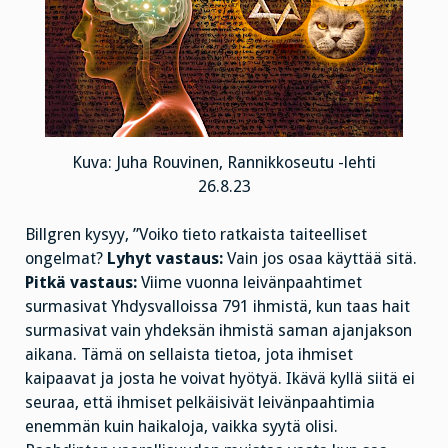
Kuva: Juha Rouvinen, Rannikkoseutu -lehti
26.8.23
Billgren kysyy, ”Voiko tieto ratkaista taiteelliset
ongelmat?
Lyhyt vastaus:
Vain jos osaa käyttää sitä.
Pitkä vastaus:
Viime vuonna leivänpaahtimet
surmasivat Yhdysvalloissa 791 ihmistä, kun taas hait
surmasivat vain yhdeksän ihmistä saman ajanjakson
aikana. Tämä on sellaista tietoa, jota ihmiset
kaipaavat ja josta he voivat hyötyä. Ikävä kyllä siitä ei
seuraa, että ihmiset pelkäisivät leivänpaahtimia
enemmän kuin haikaloja, vaikka syytä olisi.