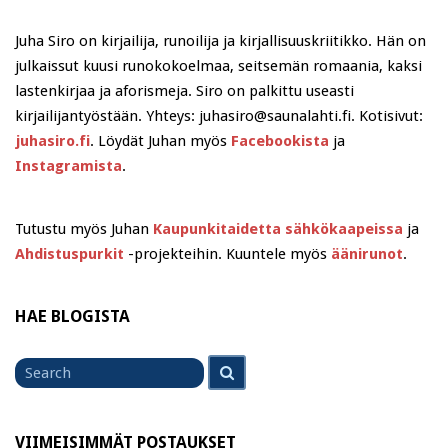
Juha Siro on kirjailija, runoilija ja kirjallisuuskriitikko. Hän on
julkaissut kuusi runokokoelmaa, seitsemän romaania, kaksi
lastenkirjaa ja aforismeja. Siro on palkittu useasti
kirjailijantyöstään. Yhteys: juhasiro@saunalahti.fi. Kotisivut:
juhasiro.fi
. Löydät Juhan myös
Facebookista
ja
Instagramista
.
Tutustu myös Juhan
Kaupunkitaidetta sähkökaapeissa
ja
Ahdistuspurkit
-projekteihin. Kuuntele myös
äänirunot
.
HAE BLOGISTA
Search
Search
for
VIIMEISIMMÄT POSTAUKSET