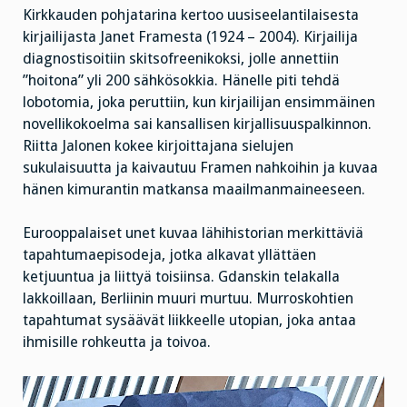
Kirkkauden pohjatarina kertoo uusiseelantilaisesta
kirjailijasta Janet Framesta (1924 – 2004). Kirjailija
diagnostisoitiin skitsofreenikoksi, jolle annettiin
”hoitona” yli 200 sähkösokkia. Hänelle piti tehdä
lobotomia, joka peruttiin, kun kirjailijan ensimmäinen
novellikokoelma sai kansallisen kirjallisuuspalkinnon.
Riitta Jalonen kokee kirjoittajana sielujen
sukulaisuutta ja kaivautuu Framen nahkoihin ja kuvaa
hänen kimurantin matkansa maailmanmaineeseen.
Eurooppalaiset unet kuvaa lähihistorian merkittäviä
tapahtumaepisodeja, jotka alkavat yllättäen
ketjuuntua ja liittyä toisiinsa. Gdanskin telakalla
lakkoillaan, Berliinin muuri murtuu. Murroskohtien
tapahtumat sysäävät liikkeelle utopian, joka antaa
ihmisille rohkeutta ja toivoa.