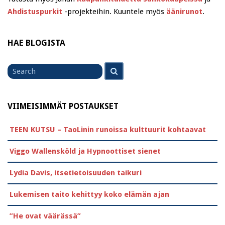
Ahdistuspurkit
-projekteihin. Kuuntele myös
äänirunot
.
HAE BLOGISTA
Search
Search
for
VIIMEISIMMÄT POSTAUKSET
TEEN KUTSU – TaoLinin runoissa kulttuurit kohtaavat
Viggo Wallensköld ja Hypnoottiset sienet
Lydia Davis, itsetietoisuuden taikuri
Lukemisen taito kehittyy koko elämän ajan
”He ovat väärässä”