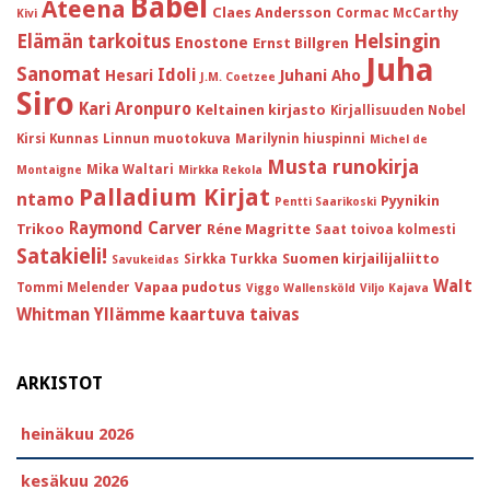
Babel
Ateena
Claes Andersson
Cormac McCarthy
Kivi
Helsingin
Elämän tarkoitus
Enostone
Ernst Billgren
Juha
Sanomat
Idoli
Hesari
Juhani Aho
J.M. Coetzee
Siro
Kari Aronpuro
Keltainen kirjasto
Kirjallisuuden Nobel
Kirsi Kunnas
Linnun muotokuva
Marilynin hiuspinni
Michel de
Musta runokirja
Mika Waltari
Montaigne
Mirkka Rekola
Palladium Kirjat
ntamo
Pyynikin
Pentti Saarikoski
Raymond Carver
Trikoo
Réne Magritte
Saat toivoa kolmesti
Satakieli!
Suomen kirjailijaliitto
Sirkka Turkka
Savukeidas
Walt
Vapaa pudotus
Tommi Melender
Viggo Wallensköld
Viljo Kajava
Whitman
Yllämme kaartuva taivas
ARKISTOT
heinäkuu 2026
kesäkuu 2026