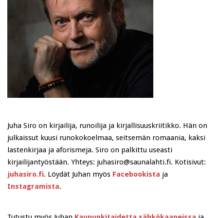
Juha Siro on kirjailija, runoilija ja kirjallisuuskriitikko. Hän on
julkaissut kuusi runokokoelmaa, seitsemän romaania, kaksi
lastenkirjaa ja aforismeja. Siro on palkittu useasti
kirjailijantyöstään. Yhteys: juhasiro@saunalahti.fi. Kotisivut:
juhasiro.fi
. Löydät Juhan myös
Facebookista
ja
Instagramista
.
Tutustu myös Juhan
Kaupunkitaidetta sähkökaapeissa
ja