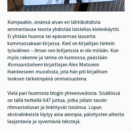
Kumpaakin, sinänsä aivan eri lähtökohdista
ammentavaa teosta yhdistää loistelias kielenkäyttö.
Ei yhtään huonoa tai epävarmaa lausetta
kummassakaan kirjassa. Kieli on kirjailijan tärkein
työvälinen – ilman sen briljanssia ei ole mitään. Kun
myös rakenne ja tarina on kunnossa, päästään
Romaanitaiteen
kirjoittajan Alex Matsonin
ihanteeseen
muodosta
, jota hän piti kirjallisen
teoksen tärkeimpänä ominaisuutena.
Vielä pari huomiota blogin yhteenvedosta. Sisällössä
on tällä hetkellä 647 juttua, jotka jollain tavoin
rihmastoituvat ja linkittyvät toisiinsa. Lopun
ekstralinkeistä löytyy aina aiempia, päivitysten aihetta
laajentavia ja syventäviä tekstejä.