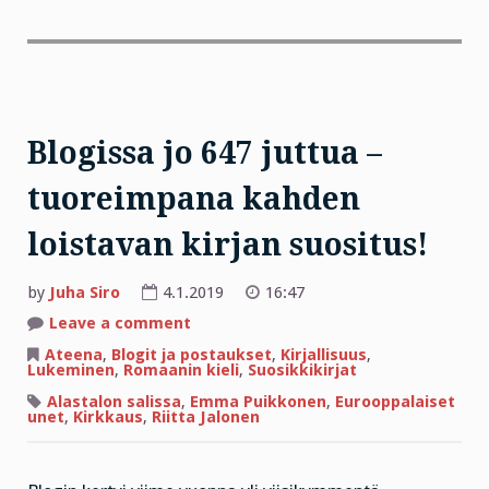
Blogissa jo 647 juttua –
tuoreimpana kahden
loistavan kirjan suositus!
by
Juha Siro
4.1.2019
16:47
on
Leave a comment
Blogissa
jo
Ateena
,
Blogit ja postaukset
,
Kirjallisuus
,
647
Lukeminen
,
Romaanin kieli
,
Suosikkikirjat
juttua
–
Alastalon salissa
,
Emma Puikkonen
,
Eurooppalaiset
tuoreimpana
unet
,
Kirkkaus
,
Riitta Jalonen
kahden
loistavan
kirjan
suositus!