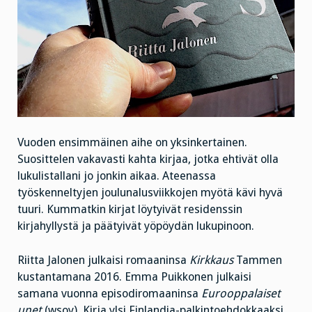
Vuoden ensimmäinen aihe on yksinkertainen.
Suosittelen vakavasti kahta kirjaa, jotka ehtivät olla
lukulistallani jo jonkin aikaa. Ateenassa
työskenneltyjen joulunalusviikkojen myötä kävi hyvä
tuuri. Kummatkin kirjat löytyivät residenssin
kirjahyllystä ja päätyivät yöpöydän lukupinoon.
Riitta Jalonen julkaisi romaaninsa
Kirkkaus
Tammen
kustantamana 2016. Emma Puikkonen julkaisi
samana vuonna episodiromaaninsa
Eurooppalaiset
unet
(wsoy). Kirja ylsi Finlandia-palkintoehdokkaaksi.