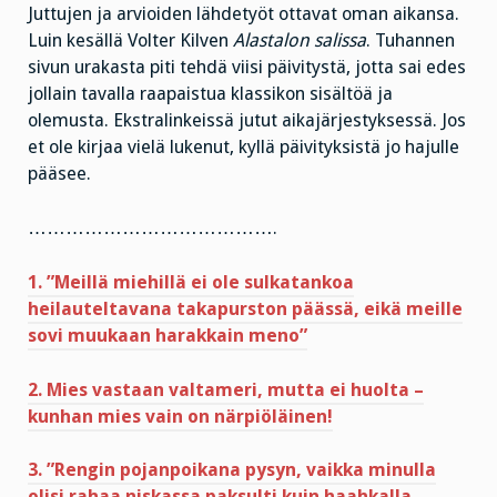
Juttujen ja arvioiden lähdetyöt ottavat oman aikansa.
Luin kesällä Volter Kilven
Alastalon salissa
. Tuhannen
sivun urakasta piti tehdä viisi päivitystä, jotta sai edes
jollain tavalla raapaistua klassikon sisältöä ja
olemusta. Ekstralinkeissä jutut aikajärjestyksessä. Jos
et ole kirjaa vielä lukenut, kyllä päivityksistä jo hajulle
pääsee.
………………………………….
1. ”Meillä miehillä ei ole sulkatankoa
heilauteltavana takapurston päässä, eikä meille
sovi muukaan harakkain meno”
2. Mies vastaan valtameri, mutta ei huolta –
kunhan mies vain on närpiöläinen!
3. ”Rengin pojanpoikana pysyn, vaikka minulla
olisi rahaa niskassa paksulti kuin haahkalla