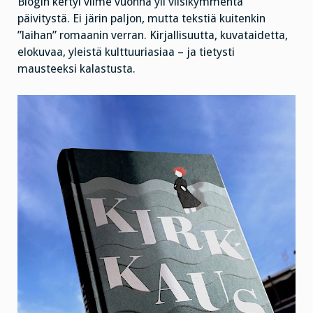
Blogin kertyi viime vuonna yli viisikymmentä
päivitystä. Ei järin paljon, mutta tekstiä kuitenkin
”laihan” romaanin verran. Kirjallisuutta, kuvataidetta,
elokuvaa, yleistä kulttuuriasiaa – ja tietysti
mausteeksi kalastusta.