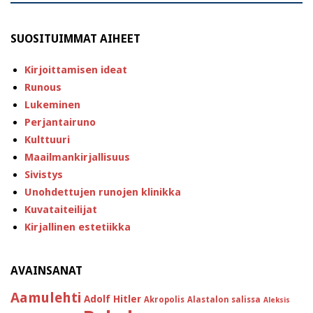
SUOSITUIMMAT AIHEET
Kirjoittamisen ideat
Runous
Lukeminen
Perjantairuno
Kulttuuri
Maailmankirjallisuus
Sivistys
Unohdettujen runojen klinikka
Kuvataiteilijat
Kirjallinen estetiikka
AVAINSANAT
Aamulehti
Adolf Hitler
Akropolis
Alastalon salissa
Aleksis