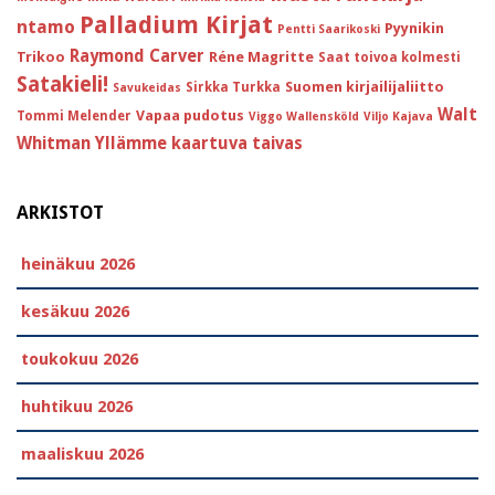
Palladium Kirjat
ntamo
Pyynikin
Pentti Saarikoski
Raymond Carver
Trikoo
Réne Magritte
Saat toivoa kolmesti
Satakieli!
Suomen kirjailijaliitto
Sirkka Turkka
Savukeidas
Walt
Vapaa pudotus
Tommi Melender
Viggo Wallensköld
Viljo Kajava
Whitman
Yllämme kaartuva taivas
ARKISTOT
heinäkuu 2026
kesäkuu 2026
toukokuu 2026
huhtikuu 2026
maaliskuu 2026