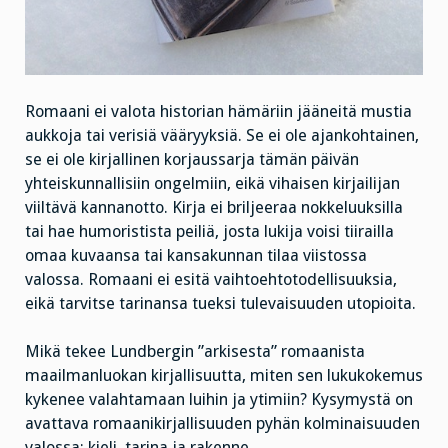
Romaani ei valota historian hämäriin jääneitä mustia
aukkoja tai verisiä vääryyksiä. Se ei ole ajankohtainen,
se ei ole kirjallinen korjaussarja tämän päivän
yhteiskunnallisiin ongelmiin, eikä vihaisen kirjailijan
viiltävä kannanotto. Kirja ei briljeeraa nokkeluuksilla
tai hae humoristista peiliä, josta lukija voisi tiirailla
omaa kuvaansa tai kansakunnan tilaa viistossa
valossa. Romaani ei esitä vaihtoehtotodellisuuksia,
eikä tarvitse tarinansa tueksi tulevaisuuden utopioita.
Mikä tekee Lundbergin ”arkisesta” romaanista
maailmanluokan kirjallisuutta, miten sen lukukokemus
kykenee valahtamaan luihin ja ytimiin? Kysymystä on
avattava romaanikirjallisuuden pyhän kolminaisuuden
valossa: kieli, tarina ja rakenne.