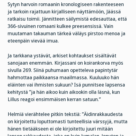
Sytyn harvoin romaanin kronologiseen rakenteeseen
ja tarkoin rajattuun kirjalliseen näyttämöön, Jäässä
ratkaisu toimii. Jännitteen säilymistä edesauttaa, että
366-sivuinen romaani kulkee preesensissä. Vain
muutaman takauman tärkeä väläys pirstoo menoa ja
eteenpäin vievää imua.
Ja tarkkana ystävät, arkiset kohtaukset sisältävät
sanojaan enemmän. Kirjassani on koirankorva myös
sivulla 269. Siinä puhumaan opetteleva papintytär
hahmottaa paikkaansa maailmassa. Kuuluuko hän
eläinten vai ihmisten sukuun? Isä punnitsee lapsensa
kehitystä ”ja hän aikoo kuin aikookin olla läsnä, kun
Lillus reagoi ensimmäisen kerran satuun.”
Helmiä vierähtelee pitkin tekstiä: ”Äidinrakkaudesta
on kirjoitettu loputtomasti tunteellisia värssyjä, mutta
hänen tietääkseen ei ole kirjoitettu juuri mitään