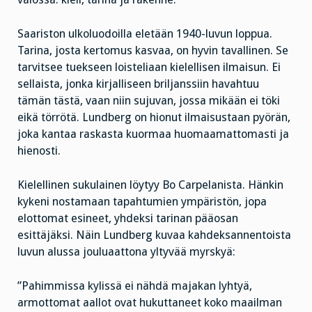
Saariston ulkoluodoilla eletään 1940-luvun loppua.
Tarina, josta kertomus kasvaa, on hyvin tavallinen. Se
tarvitsee tuekseen loisteliaan kielellisen ilmaisun. Ei
sellaista, jonka kirjalliseen briljanssiin havahtuu
tämän tästä, vaan niin sujuvan, jossa mikään ei töki
eikä törrötä. Lundberg on hionut ilmaisustaan pyörän,
joka kantaa raskasta kuormaa huomaamattomasti ja
hienosti.
Kielellinen sukulainen löytyy Bo Carpelanista. Hänkin
kykeni nostamaan tapahtumien ympäristön, jopa
elottomat esineet, yhdeksi tarinan pääosan
esittäjäksi. Näin Lundberg kuvaa kahdeksannentoista
luvun alussa jouluaattona yltyvää myrskyä:
”Pahimmissa kylissä ei nähdä majakan lyhtyä,
armottomat aallot ovat hukuttaneet koko maailman