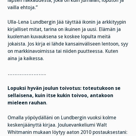
lapsen rakkaudesta, joka on kuin Jumalan, loputon ja
vailla ehtoja.”
Ulla-Lena Lundbergin Jää täyttää ikonin ja arkkityypin
kirjalliset mitat, tarina on ikuinen ja uusi. Elämän ja
kuoleman kuvauksena se koskee lopulta meitä
jokaista. Jos kirja ei lähde kansainväliseen lentoon, syy
on markkinavoimissa tai niiden puutteessa. Kuten
aina ja kaikessa.
…………………..
Lopuksi hyvän joulun toivotus: toteutukoon se
sellaisena, kuin itse kukin toivoo, antakoon
mieleen rauhan
.
Omalla yöpöydälläni on Lundbergin vuoksi kolme
keskenjäänyttä kirjaa. Jouluevankeliumi Walt
Whitmanin mukaan löytyy aaton 2010 postauksestani: