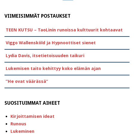
VIIMEISIMMÄT POSTAUKSET
TEEN KUTSU – TaoLinin runoissa kulttuurit kohtaavat
Viggo Wallensköld ja Hypnoottiset sienet
Lydia Davis, itsetietoisuuden taikuri
Lukemisen taito kehittyy koko elämän ajan
”He ovat väärässä”
SUOSITUIMMAT AIHEET
Kirjoittamisen ideat
Runous
Lukeminen