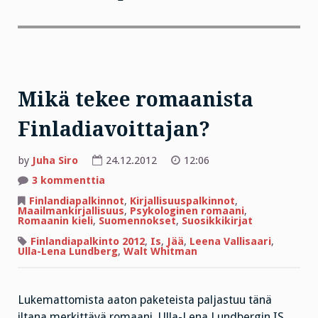
Mikä tekee romaanista
Finladiavoittajan?
by
Juha Siro
24.12.2012
12:06
artikkeliin
3 kommenttia
Mikä
tekee
Finlandiapalkinnot
,
Kirjallisuuspalkinnot
,
romaanista
Maailmankirjallisuus
,
Psykologinen romaani
,
Finladiavoittajan?
Romaanin kieli
,
Suomennokset
,
Suosikkikirjat
Finlandiapalkinto 2012
,
Is
,
Jää
,
Leena Vallisaari
,
Ulla-Lena Lundberg
,
Walt Whitman
Lukemattomista aaton paketeista paljastuu tänä
iltana merkittävä romaani, Ulla-Lena Lundbergin IS,