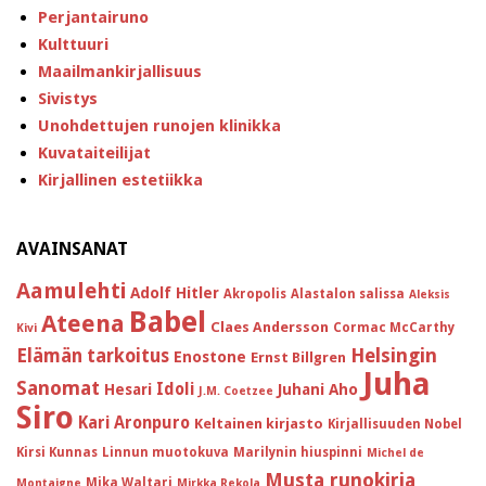
Perjantairuno
Kulttuuri
Maailmankirjallisuus
Sivistys
Unohdettujen runojen klinikka
Kuvataiteilijat
Kirjallinen estetiikka
AVAINSANAT
Aamulehti
Adolf Hitler
Akropolis
Alastalon salissa
Aleksis
Babel
Ateena
Claes Andersson
Cormac McCarthy
Kivi
Helsingin
Elämän tarkoitus
Enostone
Ernst Billgren
Juha
Sanomat
Idoli
Hesari
Juhani Aho
J.M. Coetzee
Siro
Kari Aronpuro
Keltainen kirjasto
Kirjallisuuden Nobel
Kirsi Kunnas
Linnun muotokuva
Marilynin hiuspinni
Michel de
Musta runokirja
Mika Waltari
Montaigne
Mirkka Rekola