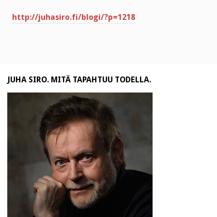
http://juhasiro.fi/blogi/?p=1218
JUHA SIRO. MITÄ TAPAHTUU TODELLA.