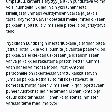
umpeutuu, katharsis täyttyy ja itkun puhdistava voima
voisi huuhdella lukijaa? Vain yksi tuhannesta
kirjailijasta uhmaisi vesittymisen vaaraa ja jatkaisi
tästä. Raymond Carver opettaisi meille, miten oikeaan
paikkaan sijoitetulla viimeisellä pisteellä on järisyttävä
teho.
Nyt ollaan Lundbergin mestariluokalla ja tarinan pitää
jatkua, jotta lukija voisi punnita ja vaihtaa päähenkilön
paikkaa. Se ei olekaan uskossaan ja idealismissaan
vahva ja kaikkien rakastama pastori Petter Kummel,
vaan hänen vaimonsa Mona. Posti-Antonin
persoonalle on rakenteessa varattu kaikkitietävän
jumalan paikka. Ratkaisu toimii koskettavasti ja
komeasti, mutta hänen viimeiseen, kirjan lopettavaan
puheenvuoroonsa jää hiertämään Monan kohtalo ja
osuus koko tarinassa. Hänen kaltaistensa ihmisten
varassa tämä maailma pyörii.