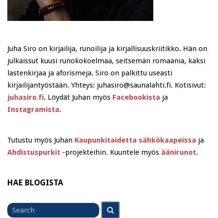
Juha Siro on kirjailija, runoilija ja kirjallisuuskriitikko. Hän on
julkaissut kuusi runokokoelmaa, seitsemän romaania, kaksi
lastenkirjaa ja aforismeja. Siro on palkittu useasti
kirjailijantyöstään. Yhteys: juhasiro@saunalahti.fi. Kotisivut:
juhasiro.fi
. Löydät Juhan myös
Facebookista
ja
Instagramista
.
Tutustu myös Juhan
Kaupunkitaidetta sähkökaapeissa
ja
Ahdistuspurkit
-projekteihin. Kuuntele myös
äänirunot
.
HAE BLOGISTA
Search
Search
for