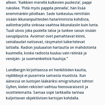
alleen. ’Kaikkien merellä kulkevien puolesta’, pappi
rukoilee. ’Pidä myös pappila pinnalla’, hän lisää
enemmänkin piloillaan. Sade tunkeutuu nimittäin
sisään ikkunanpuitteiden hatarimmista kohdista,
aallonharjoilta sinkoaa vaahtoa ikkunalasiin kuin lunta.
Tuuli ulvoo joka puolella taloa ja tunkee savun sisään
savupiipuista. Avoimet ovet pamahtavat kiinni,
seinälaudat natisevat, räsymatot luikertelevat
lattialla. Radion jouluaaton hartautta on mahdotonta
kuunnella, koska radiosta kuuluu vain rätinää ja
venäjän- ja suomenkielisiä huutoja.”
Lundbergin kirjoittaessa eri henkilöiden kautta,
repliikkejä ei puserreta samasta muotista. Kun
äänessä on luotojen lääkäriksi emigroitunut tohtori
Gyllen, kielen rekisteri vaihtuu hienovaraisesti ja
osoittelematta. Samaa sopii tarkkailla tarinaa
kuljettavan objektiivisen kertojan kohdalla.