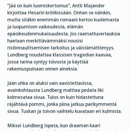
”Jää on kuin luomiskertomus”, Antti Majander
kirjoittaa Hesarin kritiikissään. Onhan se näinkin,
mutta sitäkin enemmän romaani kertoo kuolemasta
ja luopumisen vaikeudesta, elämän
epäoikeudenmukaisuudesta. Jos raamattuvertauksia
haetaan merkittävämmäksi nousisi
ristiinnaulitsemisen tarkoitus ja väistämättömyys.
Lundberg noudattaa klassisen tragedian kaavaa,
jossa tarina syntyy toivosta ja käyttää
rakennuspuinaan onnen aineksia.
Jään uhka on aluksi vain aavistettavissa,
avainkohtausta Lundberg malttaa pedata liki
kolmesataa sivua. Tulos on kuin hidastettuna
räjähtävä pommi, jonka piina jatkuu parikymmentä
sivua. Tuskan ja toivon vaihtelu kuvataan eri kulmista.
Miksei Lundberg lopeta, kun draaman kaari