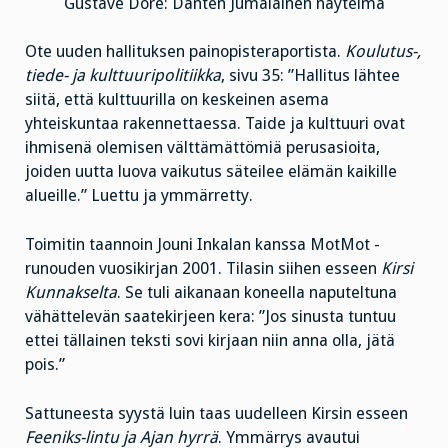
Gustave Doré: Danten Jumalainen näytelmä
Ote uuden hallituksen painopisteraportista.
Koulutus-,
tiede- ja kulttuuripolitiikka
, sivu 35: ”Hallitus lähtee
siitä, että kulttuurilla on keskeinen asema
yhteiskuntaa rakennettaessa. Taide ja kulttuuri ovat
ihmisenä olemisen välttämättömiä perusasioita,
joiden uutta luova vaikutus säteilee elämän kaikille
alueille.” Luettu ja ymmärretty.
Toimitin taannoin Jouni Inkalan kanssa MotMot -
runouden vuosikirjan 2001. Tilasin siihen esseen
Kirsi
Kunnakselta
. Se tuli aikanaan koneella naputeltuna
vähättelevän saatekirjeen kera: ”Jos sinusta tuntuu
ettei tällainen teksti sovi kirjaan niin anna olla, jätä
pois.”
Sattuneesta syystä luin taas uudelleen Kirsin esseen
Feeniks-lintu ja Ajan hyrrä
. Ymmärrys avautui