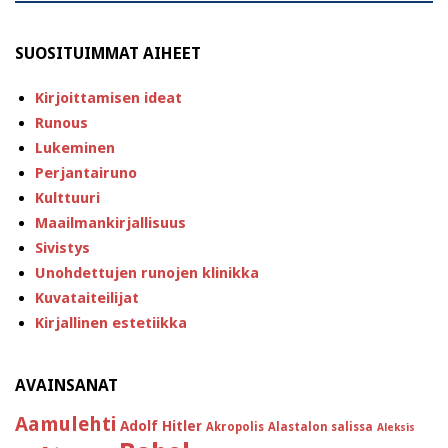
SUOSITUIMMAT AIHEET
Kirjoittamisen ideat
Runous
Lukeminen
Perjantairuno
Kulttuuri
Maailmankirjallisuus
Sivistys
Unohdettujen runojen klinikka
Kuvataiteilijat
Kirjallinen estetiikka
AVAINSANAT
Aamulehti
Adolf Hitler
Akropolis
Alastalon salissa
Aleksis