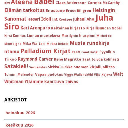
Babel
Ateena
Claes Andersson
Cormac McCarthy
Kivi
Helsingin
Elämän tarkoitus
Enostone
Ernst Billgren
Juha
Sanomat
Idoli
Hesari
Juhani Aho
J.M. Coetzee
Siro
Kari Aronpuro
Keltainen kirjasto
Kirjallisuuden Nobel
Kirsi Kunnas
Linnun muotokuva
Marilynin hiuspinni
Michel de
Musta runokirja
Mika Waltari
Montaigne
Mirkka Rekola
Palladium Kirjat
ntamo
Pyynikin
Pentti Saarikoski
Raymond Carver
Trikoo
Réne Magritte
Saat toivoa kolmesti
Satakieli!
Suomen kirjailijaliitto
Sirkka Turkka
Savukeidas
Walt
Vapaa pudotus
Tommi Melender
Viggo Wallensköld
Viljo Kajava
Whitman
Yllämme kaartuva taivas
ARKISTOT
heinäkuu 2026
kesäkuu 2026