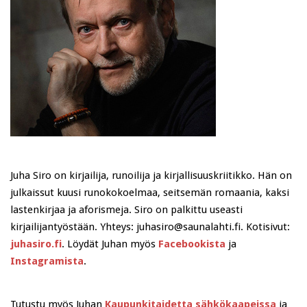
Juha Siro on kirjailija, runoilija ja kirjallisuuskriitikko. Hän on
julkaissut kuusi runokokoelmaa, seitsemän romaania, kaksi
lastenkirjaa ja aforismeja. Siro on palkittu useasti
kirjailijantyöstään. Yhteys: juhasiro@saunalahti.fi. Kotisivut:
juhasiro.fi
. Löydät Juhan myös
Facebookista
ja
Instagramista
.
Tutustu myös Juhan
Kaupunkitaidetta sähkökaapeissa
ja