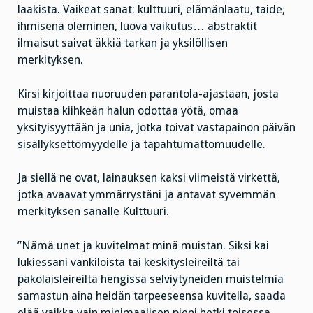
laakista. Vaikeat sanat: kulttuuri, elämänlaatu, taide,
ihmisenä oleminen, luova vaikutus… abstraktit
ilmaisut saivat äkkiä tarkan ja yksilöllisen
merkityksen.
Kirsi kirjoittaa nuoruuden parantola-ajastaan, josta
muistaa kiihkeän halun odottaa yötä, omaa
yksityisyyttään ja unia, jotka toivat vastapainon päivän
sisällyksettömyydelle ja tapahtumattomuudelle.
Ja siellä ne ovat, lainauksen kaksi viimeistä virkettä,
jotka avaavat ymmärrystäni ja antavat syvemmän
merkityksen sanalle Kulttuuri.
”Nämä unet ja kuvitelmat minä muistan. Siksi kai
lukiessani vankiloista tai keskitysleireiltä tai
pakolaisleireiltä hengissä selviytyneiden muistelmia
samastun aina heidän tarpeeseensa kuvitella, saada
elää vaikka vain minimaalisen pieni hetki toisessa