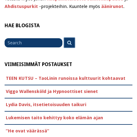
Ahdistuspurkit
-projekteihin. Kuuntele myös
äänirunot
.
HAE BLOGISTA
Search
Search
for
VIIMEISIMMÄT POSTAUKSET
TEEN KUTSU – TaoLinin runoissa kulttuurit kohtaavat
Viggo Wallensköld ja Hypnoottiset sienet
Lydia Davis, itsetietoisuuden taikuri
Lukemisen taito kehittyy koko elämän ajan
”He ovat väärässä”