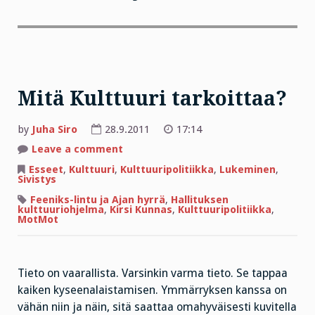
Mitä Kulttuuri tarkoittaa?
by
Juha Siro
28.9.2011
17:14
on
Leave a comment
Mitä
Kulttuuri
Esseet
,
Kulttuuri
,
Kulttuuripolitiikka
,
Lukeminen
,
tarkoittaa?
Sivistys
Feeniks-lintu ja Ajan hyrrä
,
Hallituksen
kulttuuriohjelma
,
Kirsi Kunnas
,
Kulttuuripolitiikka
,
MotMot
Tieto on vaarallista. Varsinkin varma tieto. Se tappaa
kaiken kyseenalaistamisen. Ymmärryksen kanssa on
vähän niin ja näin, sitä saattaa omahyväisesti kuvitella