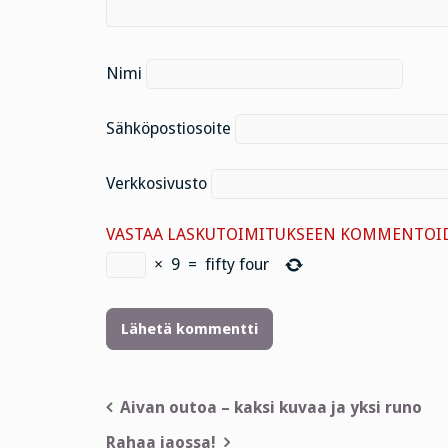
Nimi
Sähköpostiosoite
Verkkosivusto
VASTAA LASKUTOIMITUKSEEN KOMMENTOID
×
9
=
fifty four
Artikkelien
Aivan outoa – kaksi kuvaa ja yksi runo
selaus
Rahaa jaossa!