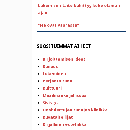
Lukemisen taito kehittyy koko elämän
ajan
”He ovat väärässä”
SUOSITUIMMAT AIHEET
Kirjoittamisen ideat
Runous
Lukeminen
Perjantairuno
Kulttuuri
Maailmankirjallisuus
Sivistys
Unohdettujen runojen klinikka
Kuvataiteilijat
Kirjallinen estetiikka