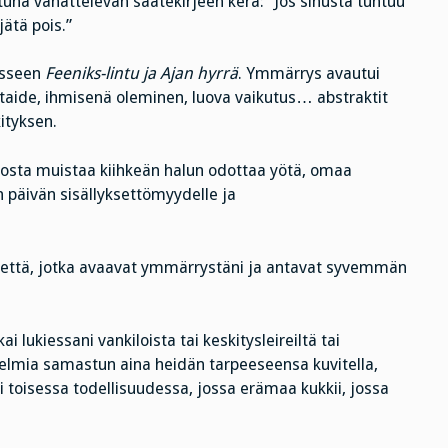
ltuna vähättelevän saatekirjeen kera: ”Jos sinusta tuntuu
jätä pois.”
esseen
Feeniks-lintu ja Ajan hyrrä
. Ymmärrys avautui
, taide, ihmisenä oleminen, luova vaikutus… abstraktit
kityksen.
 josta muistaa kiihkeän halun odottaa yötä, omaa
on päivän sisällyksettömyydelle ja
virkettä, jotka avaavat ymmärrystäni ja antavat syvemmän
 lukiessani vankiloista tai keskitysleireiltä tai
telmia samastun aina heidän tarpeeseensa kuvitella,
i toisessa todellisuudessa, jossa erämaa kukkii, jossa
.