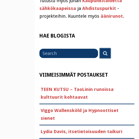
Tutustu myös Juhan
Kaupunkitaidetta
sähkökaapeissa
ja
Ahdistuspurkit
-
projekteihin. Kuuntele myös
äänirunot
.
HAE BLOGISTA
Search
Search
for
VIIMEISIMMÄT POSTAUKSET
TEEN KUTSU – TaoLinin runoissa
kulttuurit kohtaavat
Viggo Wallensköld ja Hypnoottiset
sienet
Lydia Davis, itsetietoisuuden taikuri