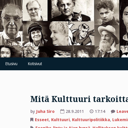
Skip
to
content
Etusivu
Kotisivut
Mitä Kulttuuri tarkoitt
by
Juha Siro
28.9.2011
17:14
Leav
Esseet
,
Kulttuuri
,
Kulttuuripolitiikka
,
Lukemi