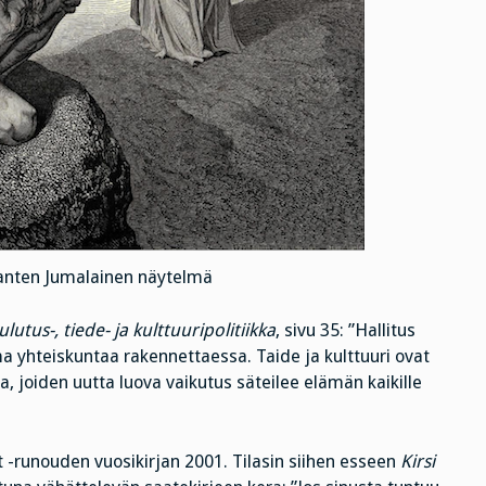
anten Jumalainen näytelmä
lutus-, tiede- ja kulttuuripolitiikka
, sivu 35: ”Hallitus
ema yhteiskuntaa rakennettaessa. Taide ja kulttuuri ovat
 joiden uutta luova vaikutus säteilee elämän kaikille
 -runouden vuosikirjan 2001. Tilasin siihen esseen
Kirsi