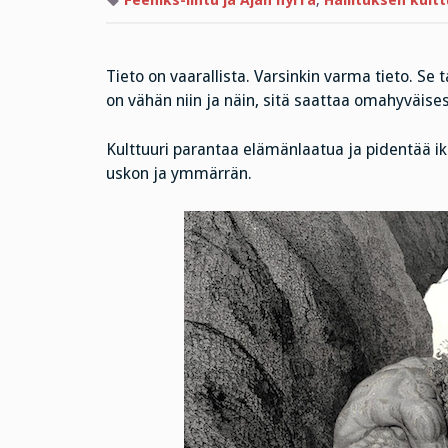
Feeniks-lintu ja Ajan hyrrä
,
Hallituksen kult
Tieto on vaarallista. Varsinkin varma tieto. 
on vähän niin ja näin, sitä saattaa omahyväise
Kulttuuri parantaa elämänlaatua ja pidentää ikä
uskon ja ymmärrän.