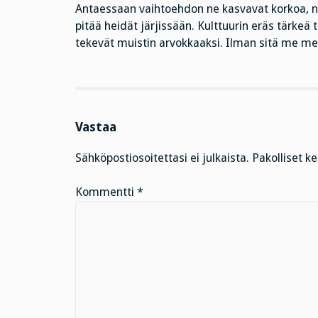
Antaessaan vaihtoehdon ne kasvavat korkoa, niist
pitää heidät järjissään. Kulttuurin eräs tärkeä 
tekevät muistin arvokkaaksi. Ilman sitä me 
Vastaa
Sähköpostiosoitettasi ei julkaista.
Pakolliset k
Kommentti
*