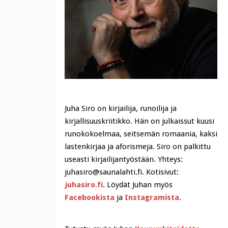
Juha Siro on kirjailija, runoilija ja
kirjallisuuskriitikko. Hän on julkaissut kuusi
runokokoelmaa, seitsemän romaania, kaksi
lastenkirjaa ja aforismeja. Siro on palkittu
useasti kirjailijantyöstään. Yhteys:
juhasiro@saunalahti.fi. Kotisivut:
juhasiro.fi
. Löydät Juhan myös
Facebookista
ja
Instagramista
.