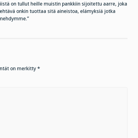
ä on tullut heille muistin pankkiin sijoitettu aarre, joka
tehtävä onkin tuottaa sitä aineistoa, elämyksiä jotka
menehdymme.”
entät on merkitty
*