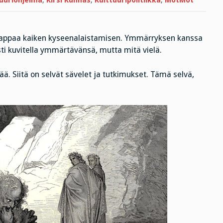
tuuriohjelma
,
Kirsi Kunnas
,
Kulttuuripolitiikka
,
MotMot
Se tappaa kaiken kyseenalaistamisen. Ymmärryksen kanssa
sti kuvitella ymmärtävänsä, mutta mitä vielä.
ä. Siitä on selvät sävelet ja tutkimukset. Tämä selvä,