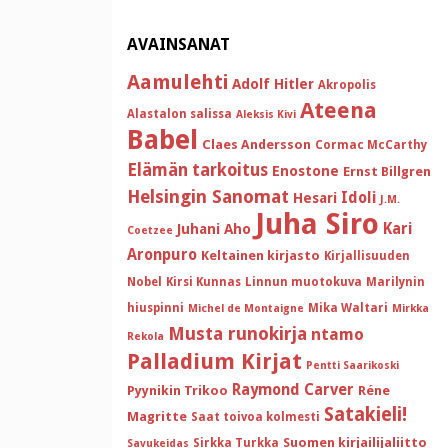
AVAINSANAT
Aamulehti
Adolf Hitler
Akropolis
Ateena
Alastalon salissa
Aleksis Kivi
Babel
Claes Andersson
Cormac McCarthy
Elämän tarkoitus
Enostone
Ernst Billgren
Helsingin Sanomat
Idoli
Hesari
J.M.
Juha Siro
Kari
Juhani Aho
Coetzee
Aronpuro
Keltainen kirjasto
Kirjallisuuden
Nobel
Kirsi Kunnas
Linnun muotokuva
Marilynin
hiuspinni
Mika Waltari
Michel de Montaigne
Mirkka
Musta runokirja
ntamo
Rekola
Palladium Kirjat
Pentti Saarikoski
Raymond Carver
Pyynikin Trikoo
Réne
Satakieli!
Magritte
Saat toivoa kolmesti
Suomen kirjailijaliitto
Sirkka Turkka
Savukeidas