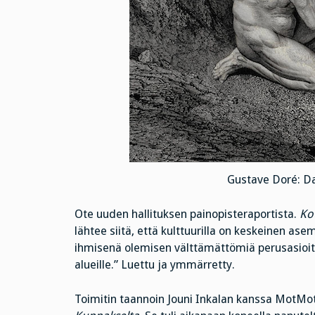
Gustave Doré: D
Ote uuden hallituksen painopisteraportista.
Kou
lähtee siitä, että kulttuurilla on keskeinen as
ihmisenä olemisen välttämättömiä perusasioita,
alueille.” Luettu ja ymmärretty.
Toimitin taannoin Jouni Inkalan kanssa MotMot