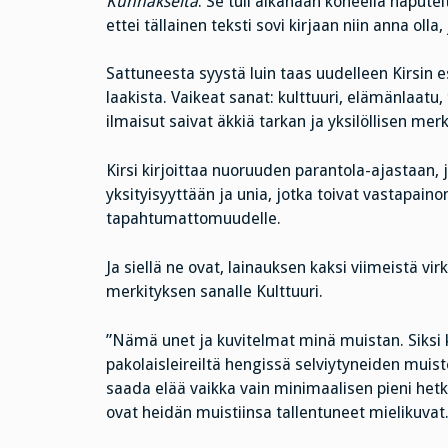
Kunnakselta
. Se tuli aikanaan koneella napute
ettei tällainen teksti sovi kirjaan niin anna olla, 
Sattuneesta syystä luin taas uudelleen Kirsin 
laakista. Vaikeat sanat: kulttuuri, elämänlaatu
ilmaisut saivat äkkiä tarkan ja yksilöllisen mer
Kirsi kirjoittaa nuoruuden parantola-ajastaan,
yksityisyyttään ja unia, jotka toivat vastapain
tapahtumattomuudelle.
Ja siellä ne ovat, lainauksen kaksi viimeistä 
merkityksen sanalle Kulttuuri.
”Nämä unet ja kuvitelmat minä muistan. Siksi kai
pakolaisleireiltä hengissä selviytyneiden muis
saada elää vaikka vain minimaalisen pieni hetk
ovat heidän muistiinsa tallentuneet mielikuvat